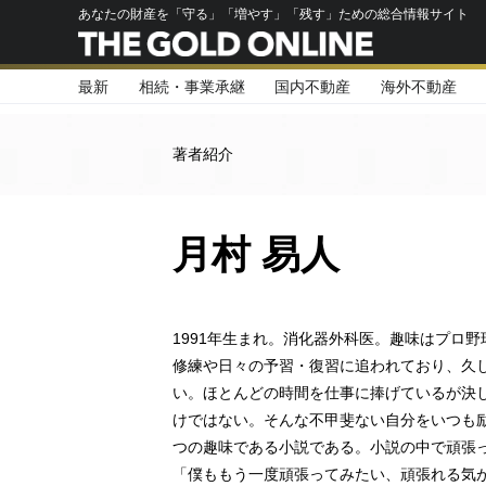
あなたの財産を「守る」「増やす」「残す」ための総合情報サイト
最新
相続・事業承継
国内不動産
海外不動産
著者紹介
月村 易人
1991年生まれ。消化器外科医。趣味はプロ
修練や日々の予習・復習に追われており、久
い。ほとんどの時間を仕事に捧げているが決
けではない。そんな不甲斐ない自分をいつも
つの趣味である小説である。小説の中で頑張
「僕ももう一度頑張ってみたい、頑張れる気