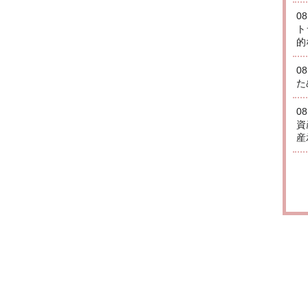
0
ト
的
0
た
0
資
産