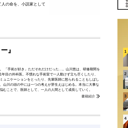
て人の命を、小説家として
ター』
1
。 「手術が好き」ただそれだけだった…。山川悠は、研修期間を
2
1年目の外科医。不慣れな手術室で一人動けず立ち尽くしたり、
ミュニケーションをとったり、先輩医師に怒られることもしばし
、山川の頭の中には一つの考えが芽生えはじめる。本当に大事な
悩むことで、医師として、一人の人間として成長していく。
3
書籍紹介
4