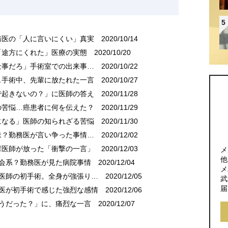
5
務医の「人に言いにくい」真実
2020/10/14
「途方にくれた」医療の実態
2020/10/20
仕事だろ」手術室での出来事…
2020/10/22
…手術中、先輩に放たれた一言
2020/10/27
で起きないの？」に医師の答え
2020/11/28
の苦悩…癌患者に何を伝えた？
2020/11/29
になる」医師の知られざる苦悩
2020/11/30
味？勤務医が言い争った事情…
2020/12/02
輩医師が放った「衝撃の一言」
2020/12/03
メ
他
育会系？勤務医が見た病院事情
2020/12/04
メ
人医師の初手術。全身が強張り…
2020/12/05
武
届
務医が初手術で感じた強烈な感情
2020/12/06
どうだった？」に、痛烈な一言
2020/12/07