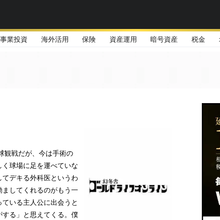
事業投資
海外活用
保険
資産運用
暗号資産
税金
野球観戦だが、今は手術の
しく球場に足を運べていな
してデキる外科医というわ
励ましてくれるのがもう一
っている主人公に出会うと
がする」と思えてくる。僕