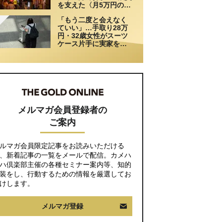
を支えた〈月5万円の援
助〉が途絶えた夜
「もう二度と会えなく
ていい」…手取り28万
円・32歳女性がスーツ
ケース片手に実家を飛
び出した日。きっかけ
は66歳母の「背筋の凍
る一言」
メルマガ会員登録者の
ご案内
ルマガ会員限定記事をお読みいただける
、新着記事の一覧をメールで配信。カメハ
ハ倶楽部主催の各種セミナー案内等、知的
装をし、行動するための情報を厳選してお
けします。
メルマガ登録