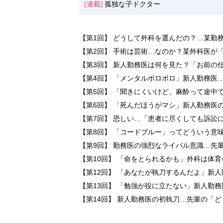
[連載]
孤独な子ドクター
【第1回】 どうして外科を選んだの？…某勤
【第2回】 手術は芸術…なのか？某外科医が
【第3回】 新人勤務医は何を見た？「お前の
【第4回】 「メンタルボロボロ」新人勤務医
【第5回】 「聞きにくいけど、麻酔って途中
【第6回】 「死んだほうがマシ」新人勤務医
【第7回】 恐しい…「患者に尽くしても訴訟
【第8回】 「コードブルー」ってどういう意
【第9回】 勤務医の強烈なライバル意識…先
【第10回】 「命をとられるかも」外科は体
【第12回】 「あなたが執刀するんだよ」新
【第13回】 「勉強が役に立たない」新人勤
【第14回】 新人勤務医の初執刀…先輩の「