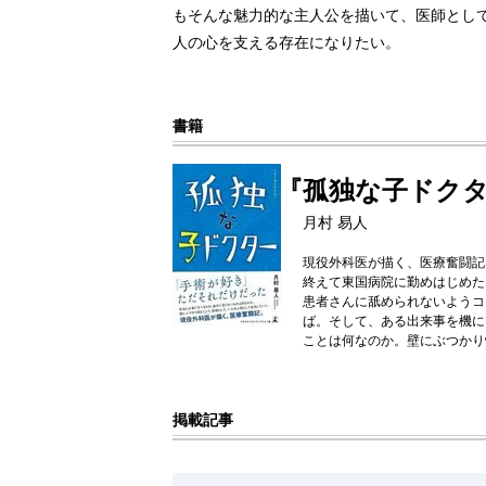
もそんな魅力的な主人公を描いて、医師とし
人の心を支える存在になりたい。
書籍
『孤独な子ドク
月村 易人
現役外科医が描く、医療奮闘記
終えて東国病院に勤めはじめた
患者さんに舐められないようコ
ば。そして、ある出来事を機に
ことは何なのか。壁にぶつかり
掲載記事