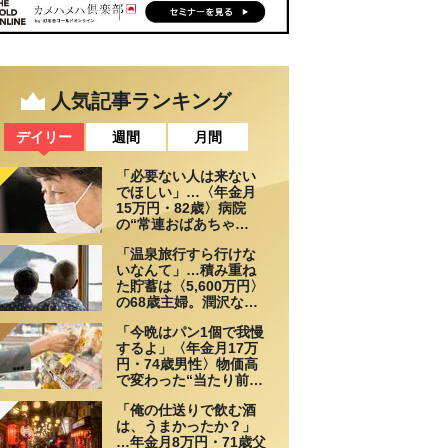
人気記事ランキング
デイリー
週間
月間
「必要ない人は来ない
でほしい」…〈年金月
15万円・82歳〉病院
の“常連おばあちゃ
ん”に向けられた20代会
「温泉旅行すら行けな
社員の本音。それでも
いなんて」…積み重ね
通い続ける理由
た貯蓄は〈5,600万円〉
の68歳主婦。潤沢な老
後資金を貯めたはずが
「今晩はパン1個で我慢
「馬鹿だった」肩を落
するよ」〈年金月17万
とす理由
円・74歳男性〉物価高
で変わった“当たり前の
食卓”
「俺の仕送りで飲む酒
は、うまかったか？」
…年金月8万円・71歳父