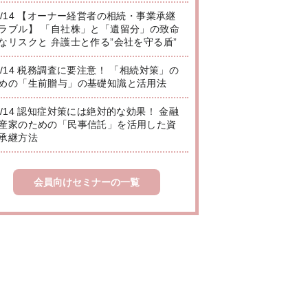
8/14 【オーナー経営者の相続・事業承継
ラブル】 「自社株」と「遺留分」の致命
なリスクと 弁護士と作る”会社を守る盾”
8/14 税務調査に要注意！ 「相続対策」の
めの「生前贈与」の基礎知識と活用法
8/14 認知症対策には絶対的な効果！ 金融
産家のための「民事信託」を活用した資
承継方法
会員向けセミナーの一覧