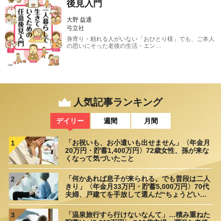
後見入門
大野 益通
弓立社
身寄り・頼れる人がいない「おひとり様」でも、ご本人
の思いにそった老後の生活・エン…
人気記事ランキング
デイリー
週間
月間
「お祝いも、お小遣いも出せません」〈年金月
1
20万円・貯蓄1,400万円〉72歳女性、孫が来な
くなって気づいたこと
「何かあれば息子が来られる。でも普段は二人
2
きり」〈年金月33万円・貯蓄5,000万円〉70代
夫婦、戸建てを手放して選んだ“ちょうどいい
距離”
「温泉旅行すら行けないなんて」…積み重ねた
3