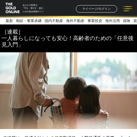
あなたの財産を
マイページ/ログイン
「守る・増やす・残す」
ための総合情報サイト
最新
相続・事業承継
国内不動産
海外不動産
事業投資
海外活用
保険
資
記事一覧
連載一覧
著者一覧
書籍一覧
セミナー情報
お知らせ
［連載］
一人暮らしになっても安心！高齢者のための「任意後
見入門」