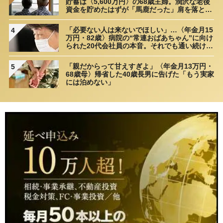
貯蓄は〈5,600万円〉の68歳主婦。潤沢な老後
資金を貯めたはずが「馬鹿だった」肩を落とす
理由
「必要ない人は来ないでほしい」…〈年金月15
4
万円・82歳〉病院の“常連おばあちゃん”に向け
られた20代会社員の本音。それでも通い続ける
理由
「親だからって甘えすぎよ」〈年金月13万円・
5
68歳母〉帰省した40歳長男に告げた「もう実家
には泊めない」