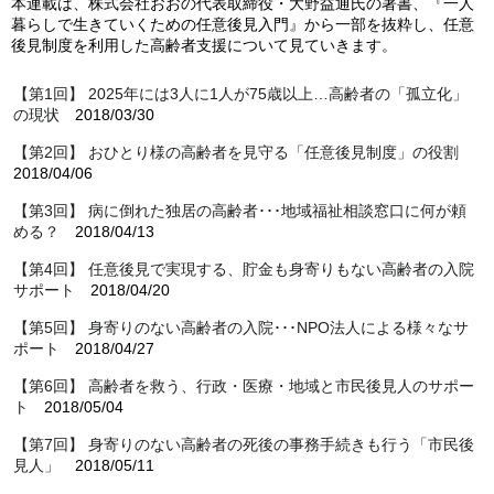
本連載は、株式会社おおの代表取締役・大野益通氏の著書、『一人
暮らしで生きていくための任意後見入門』から一部を抜粋し、任意
後見制度を利用した高齢者支援について見ていきます。
【第1回】 2025年には3人に1人が75歳以上…高齢者の「孤立化」
の現状
2018/03/30
【第2回】 おひとり様の高齢者を見守る「任意後見制度」の役割
2018/04/06
【第3回】 病に倒れた独居の高齢者･･･地域福祉相談窓口に何が頼
める？
2018/04/13
【第4回】 任意後見で実現する、貯金も身寄りもない高齢者の入院
サポート
2018/04/20
【第5回】 身寄りのない高齢者の入院･･･NPO法人による様々なサ
ポート
2018/04/27
【第6回】 高齢者を救う、行政・医療・地域と市民後見人のサポー
ト
2018/05/04
【第7回】 身寄りのない高齢者の死後の事務手続きも行う「市民後
見人」
2018/05/11