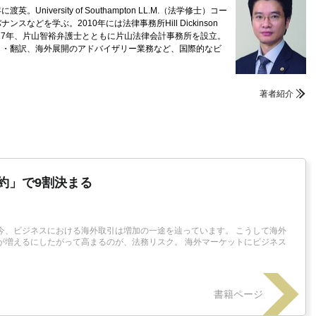
niversity of Southampton LL.M.（法学修士）コー
どを学ぶ。2010年には法律事務所Hill Dickinson
017年、片山智裕弁護士とともに片山法律会計事務所を設立。
ク・翻訳、海外展開のアドバイザリー業務など、国際的なビ
著者紹介
約」で9割決まる
今、ビジネスにおける海外取引は増加の一途を辿っています。 こうして海外
が増えるにしたがって高まるのが、法務リスク。 海外マーケットにビジネス
書籍ページ