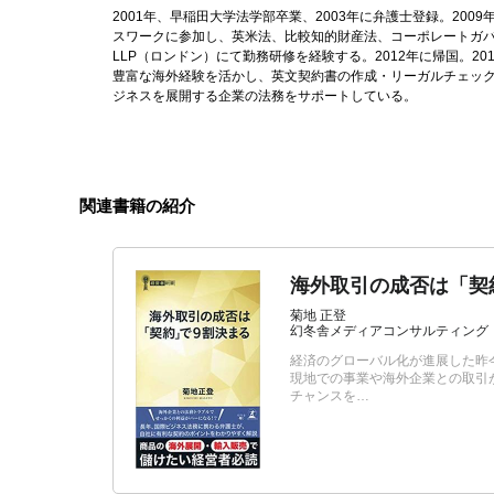
2001年、早稲田大学法学部卒業、2003年に弁護士登録。2009年に渡英。U
スワークに参加し、英米法、比較知的財産法、コーポレートガバナンスな
LLP（ロンドン）にて勤務研修を経験する。2012年に帰国。2
豊富な海外経験を活かし、英文契約書の作成・リーガルチェッ
ジネスを展開する企業の法務をサポートしている。
関連書籍の紹介
海外取引の成否は「契
菊地 正登
幻冬舎メディアコンサルティング
経済のグローバル化が進展した昨
現地での事業や海外企業との取引
チャンスを…