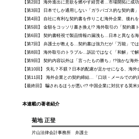
【第2回】 海外進出に意欲を燃やす経営者…市場開拓に成
【第3回】 日本でしか通用しない「ガラパゴス的な契約書
【第4回】 自社に有利な契約書を作りこむ海外企業、後れ
【第5回】 金額をコッソリ書き換え!? 海外取引の「契約書
【第6回】 契約書軽視で製品情報の漏洩も…日本と異なる
【第7回】 弁護士が教える…契約書は強力だが「万能」で
【第8回】 海外取引のトラブル…訴訟ではなく「和解」で
【第9回】 契約内容以外は「言ったもの勝ち」!?強かな海
【第10回】 失礼？不躾？日本的配慮が足かせになる、海外
【第11回】 海外企業との契約締結…「口頭・メールでの約
【最終回】 騙されるほうが悪い!? 中国企業に対抗する英
本連載の著者紹介
菊地 正登
片山法律会計事務所 弁護士