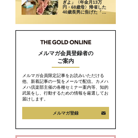
ぎよ」〈年金月13万
る一言」
円・68歳母〉帰省した
40歳長男に告げた「も
う実家には泊めない」
メルマガ会員登録者の
ご案内
メルマガ会員限定記事をお読みいただける
他、新着記事の一覧をメールで配信。カメハ
メハ倶楽部主催の各種セミナー案内等、知的
武装をし、行動するための情報を厳選してお
届けします。
メルマガ登録