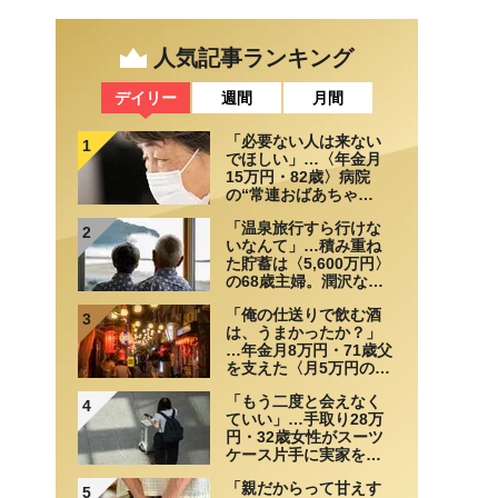
人気記事ランキング
デイリー
週間
月間
「必要ない人は来ない
1
でほしい」…〈年金月
15万円・82歳〉病院
の“常連おばあちゃ
ん”に向けられた20代会
「温泉旅行すら行けな
社員の本音。それでも
2
いなんて」…積み重ね
通い続ける理由
た貯蓄は〈5,600万円〉
の68歳主婦。潤沢な老
後資金を貯めたはずが
「俺の仕送りで飲む酒
「馬鹿だった」肩を落
3
は、うまかったか？」
とす理由
…年金月8万円・71歳父
を支えた〈月5万円の援
助〉が途絶えた夜
「もう二度と会えなく
4
ていい」…手取り28万
円・32歳女性がスーツ
ケース片手に実家を飛
び出した日。きっかけ
「親だからって甘えす
は66歳母の「背筋の凍
5