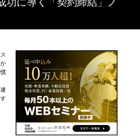
成功に導く「契約締結」ノ
ネス
しか
に慣
き
本連
用す