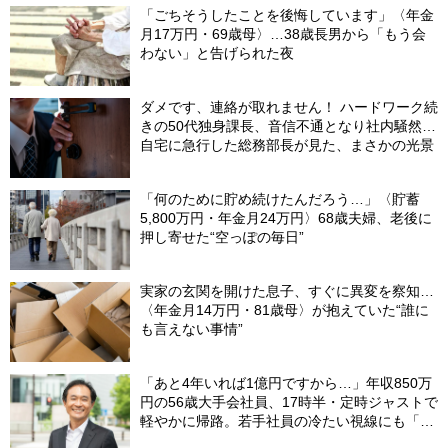
「ごちそうしたことを後悔しています」〈年金
月17万円・69歳母〉…38歳長男から「もう会
わない」と告げられた夜
ダメです、連絡が取れません！ ハードワーク続
きの50代独身課長、音信不通となり社内騒然…
自宅に急行した総務部長が見た、まさかの光景
「何のために貯め続けたんだろう…」〈貯蓄
5,800万円・年金月24万円〉68歳夫婦、老後に
押し寄せた“空っぽの毎日”
実家の玄関を開けた息子、すぐに異変を察知…
〈年金月14万円・81歳母〉が抱えていた“誰に
も言えない事情”
「あと4年いれば1億円ですから…」年収850万
円の56歳大手会社員、17時半・定時ジャストで
軽やかに帰路。若手社員の冷たい視線にも「だ
からなに？」の理由【CFPの助言】