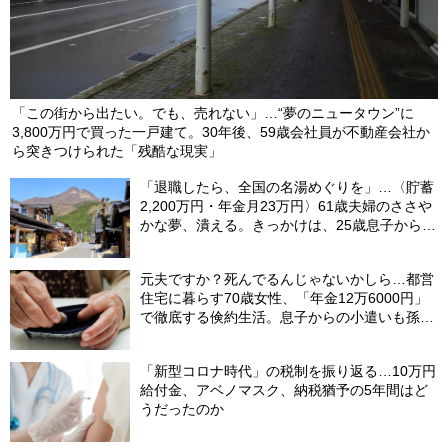
「この街から出たい。でも、売れない」…“夢のニュータウン”に
3,800万円で買った一戸建て。30年後、59歳会社員が不動産会社か
ら突きつけられた「残酷な現実」
「退職したら、全国の名湯めぐりを」…〈貯蓄
2,200万円・年金月23万円〉61歳夫婦のささや
かな夢、潰える。きっかけは、25歳息子から届
いた「まさかのLINE」
元夫ですか？死んでるんじゃないかしら…都営
住宅に暮らす70歳女性、「年金12万6000円」
で徹底する倹約生活。息子からの小遣いも孫の
お年玉にあて、コツコツ貯めた「驚きの貯蓄
額」
「新型コロナ時代」の税制を振り返る…10万円
給付金、アベノマスク、納税猶予の5年間はど
うだったのか