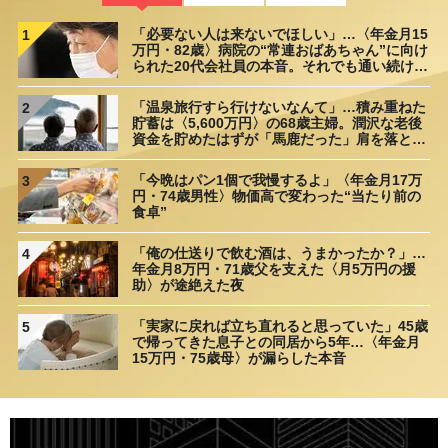
「必要ない人は来ないでほしい」…〈年金月15
1
万円・82歳〉病院の“常連おばあちゃん”に向け
られた20代会社員の本音。それでも通い続ける
理由
「温泉旅行すら行けないなんて」…積み重ねた
2
貯蓄は〈5,600万円〉の68歳主婦。潤沢な老後
資金を貯めたはずが「馬鹿だった」肩を落とす
理由
「今晩はパン1個で我慢するよ」〈年金月17万
3
円・74歳男性〉物価高で変わった“当たり前の
食卓”
「俺の仕送りで飲む酒は、うまかったか？」…
4
年金月8万円・71歳父を支えた〈月5万円の援
助〉が途絶えた夜
「実家に戻れば立ち直れると思っていた」45歳
5
で帰ってきた息子との同居から5年…〈年金月
15万円・75歳母〉が漏らした本音