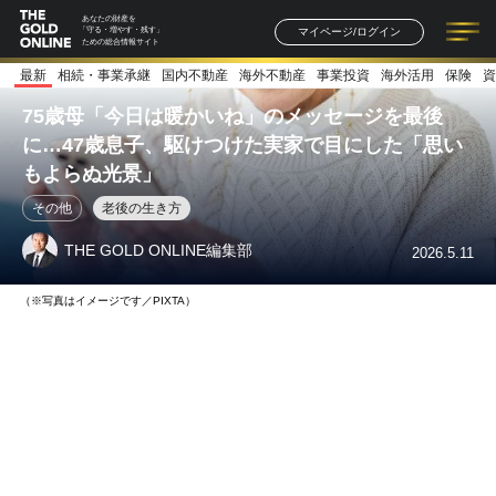
あなたの財産を
マイページ/ログイン
「守る・増やす・残す」
ための総合情報サイト
最新
相続・事業承継
国内不動産
海外不動産
事業投資
海外活用
保険
資
記事一覧
連載一覧
著者一覧
書籍一覧
セミナー情報
お知らせ
75歳母「今日は暖かいね」のメッセージを最後
に…47歳息子、駆けつけた実家で目にした「思い
もよらぬ光景」
その他
老後の生き方
THE GOLD ONLINE編集部
2026.5.11
（※写真はイメージです／PIXTA）