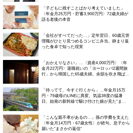
「子どもに残すことばかり考えていました」
〈年金月25万円・貯蓄3,900万円〉72歳夫婦が
語る老後の本音
「会社がすべてだった…」定年翌日、60歳元管
理職がひとり見つめるコンビニ弁当。静まり返
った食卓で知った現実
「おかえりなさい」…〈資産4,000万円〉〈年
金月22万円〉退職祝いの「ヨーロッパ2週間旅
行」から帰国した65歳夫婦。余韻を吹き飛ばし
た“破綻の影”
「待ってて、今すぐ行くから」…年金月15万
円・79歳母のLINEに異変。気温38度の猛暑
日、始発の新幹線で駆け付けた娘が見た“まさ
かの光景”
「こんな親不孝があるの…」孫の学費を支えた
〈年金月14万円・67歳女性〉が絶句。息子から
届いた“まさかの返信”