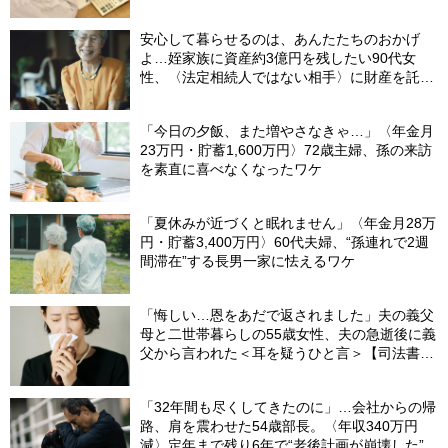
安心して暮らせるのは、あんたたちのおかげ
よ…姪家族に資産約3億円を残したい90代女
性、〈法定相続人ではない相手〉に財産を託せ
たワケ【相続実務士が解説】
「今日の夕飯、また増やさなきゃ…」〈年金月
23万円・貯蓄1,600万円〉72歳主婦、孫の来訪
を素直に喜べなくなったワケ
「夏休みが近づくと眠れません」〈年金月28万
円・貯蓄3,400万円〉60代夫婦、“孫連れで2週
間滞在”する長男一家に怯えるワケ
「悔しい…恩をあだで返されました」夫の義父
母と二世帯暮らしの55歳女性、夫の急逝後に義
父から言われた＜耳を疑うひと言＞【司法書士
が解説】
「32年間も尽くしてきたのに」…会社からの帰
路、肩を震わせた54歳部長。〈年収340万円
減〉定年まで残り6年で“老後計画が崩壊した”ワ