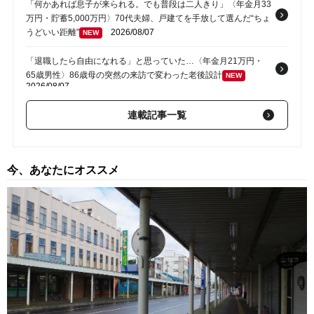
「何かあれば息子が来られる。でも普段は二人きり」〈年金月33
万円・貯蓄5,000万円〉70代夫婦、戸建てを手放して選んだ“ちょ
うどいい距離”
2026/08/07
NEW
「退職したら自由になれる」と思っていた…〈年金月21万円・
65歳男性〉86歳母の突然の来訪で変わった老後設計
NEW
2026/08/07
「親だからって甘えすぎよ」〈年金月13万円・68歳母〉帰省し
連載記事一覧
た40歳長男に告げた「もう実家には泊めない」
NEW
2026/08/07
「お母さん、何これ…？」＜年金18万円＞75歳母の家で、頭が
今、あなたにオススメ
真っ白になった45歳娘。築45年の実家に「ゴミ屋敷の予兆」
と、渡された“絶望のメモ”
2026/08/07
NEW
「もう二度と会えなくていい」…手取り28万円・32歳女性がス
ーツケース片手に実家を飛び出した日。きっかけは66歳母の「背
筋の凍る一言」
2026/08/07
NEW