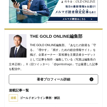
THE GOLD ONLINE編集部
THE GOLD ONLINE編集部。『あなたの財産を「守
る」「増やす」「残す」ための総合情報サイト』を
掲げ、企業オーナー・富裕層を主要読者ターゲット
として記事を制作・編集している（写真は編集長の
立本正樹）。X（旧ツイッター）
「@gentoshago」
では厳選した記事
を配信中。
著者プロフィール詳細
連載記事一覧
連載
ゴールドオンライン事例・解説