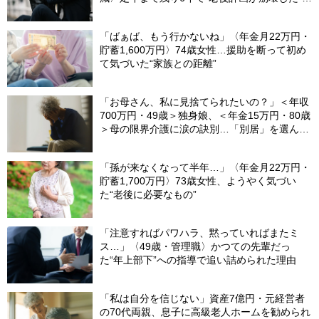
ケ
「ばぁば、もう行かないね」〈年金月22万円・
貯蓄1,600万円〉74歳女性…援助を断って初め
て気づいた“家族との距離”
「お母さん、私に見捨てられたいの？」＜年収
700万円・49歳＞独身娘、＜年金15万円・80歳
＞母の限界介護に涙の訣別…「別居」を選んだ
娘を襲った“罪悪感”の正体
「孫が来なくなって半年…」〈年金月22万円・
貯蓄1,700万円〉73歳女性、ようやく気づい
た“老後に必要なもの”
「注意すればパワハラ、黙っていればまたミ
ス…」〈49歳・管理職〉かつての先輩だっ
た“年上部下”への指導で追い詰められた理由
「私は自分を信じない」資産7億円・元経営者
の70代両親、息子に高級老人ホームを勧められ