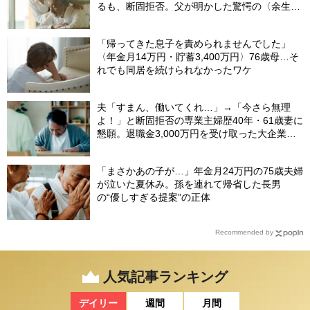
るも、断固拒否。父が明かした驚愕の〈余生計
画〉【FPが解説】
「帰ってきた息子を責められませんでした」
〈年金月14万円・貯蓄3,400万円〉76歳母…そ
れでも同居を続けられなかったワケ
夫「すまん、働いてくれ…」→「今さら無理
よ！」と断固拒否の専業主婦歴40年・61歳妻に
懇願。退職金3,000万円を受け取った大企業元
本部長の69歳夫が、妻に頭を下げた理由【FP
が解説】
「まさかあの子が…」年金月24万円の75歳夫婦
が泣いた夏休み。孫を連れて帰省した長男
の“優しすぎる提案”の正体
Recommended by
人気記事ランキング
デイリー
週間
月間