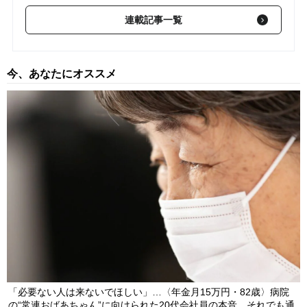
わずか1週間で「株価2倍」…トーメンデバイスが連日ストップ高
連載記事一覧
で急騰した理由は？【8月4日の国内株式市場概況】
2026/08/04
営業利益「44.8％増」の好決算でストップ高…東証プライム・上
今、あなたにオススメ
昇率1位となった〈注目銘柄〉の正体【8月3日の国内株式市場概
況】
2026/08/03
配当「600円→1,640円」の特大サプライズ…“2日連続”ストップ
高、東証プライム・上昇率1位となった〈半導体銘柄〉の正体【7
月31日の国内株式市場概況】
2026/07/31
「必要ない人は来ないでほしい」…〈年金月15万円・82歳〉病院
の“常連おばあちゃん”に向けられた20代会社員の本音。それでも通