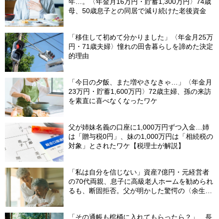
年…。〈年金月16万円・貯蓄1,300万円〉74歳
母、50歳息子との同居で減り続けた老後資金
「移住して初めて分かりました」〈年金月25万
円・71歳夫婦〉憧れの田舎暮らしを諦めた決定
的理由
「今日の夕飯、また増やさなきゃ…」〈年金月
23万円・貯蓄1,600万円〉72歳主婦、孫の来訪
を素直に喜べなくなったワケ
父が姉妹名義の口座に1,000万円ずつ入金…姉
は「贈与税0円」、妹の1,000万円は「相続税の
対象」とされたワケ【税理士が解説】
「私は自分を信じない」資産7億円・元経営者
の70代両親、息子に高級老人ホームを勧められ
るも、断固拒否。父が明かした驚愕の〈余生計
画〉【FPが解説】
「その通帳も棺桶に入れてもらったら？」…長