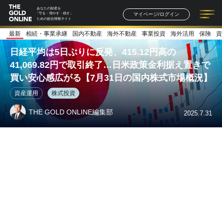
あなたの財産を
マイページ/ログイン
「守る・増やす・残す」
ための総合情報サイト
最新
相続・事業承継
国内不動産
海外不動産
事業投資
海外活用
保険
資
記事一覧
連載一覧
著者一覧
書籍一覧
セミナー情報
お知らせ
日経平均は5日ぶりに反発、415.12円高の
41,069.82円で取引終了…日米政策金利据え置きで
買い安心感広がる【7月31日の国内株式市場概況】
資産運用
株式投資
THE GOLD ONLINE編集部
2025.7.31