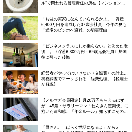
ル”で問われる管理責任の所在【マンション管
理士が警鐘】
「お盆の実家になんていられるかよ」…資産
6,400万円を達成した37歳会社員、今年の夏も
「近場のビジホへ避難」の切実理由
「ビジネスクラスにしか乗らない」と決めた老
後…。〈貯蓄6,300万円・69歳元会社員〉帰国
後に募った後悔
経営者がやってはいけない〈交際費〉の計上…
税務調査でマークされる「経費処理」【税理士
が解説】
【メルマガ会員限定】月20万円もらえるはず
が…45歳・サラリーマン「ねんきん定期便」に
抱いた違和感。「年金ルール」知らずにそのま
ま20年…65歳で受け取ることになる年金額に唖
然「何かの間違いでは？」
「母さん、しばらく世話になるよ」から5