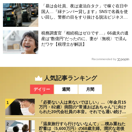
「昼は会社員、夜は違法白タク」で稼ぐ在日中
国人…『緑ナンバー貸します』SNSで名義を使
い回し、警察の目をすり抜ける脱法ビジネスの
実態
税務調査官「相続税はゼロです…」66歳夫の遺
産は“数億円”だったのに、妻が〈無税〉で済ん
だワケ【税理士が解説】
Recommended by
人気記事ランキング
デイリー
週間
月間
「必要ない人は来ないでほしい」…〈年金月15
1
万円・82歳〉病院の“常連おばあちゃん”に向け
られた20代会社員の本音。それでも通い続ける
理由
「温泉旅行すら行けないなんて」…積み重ねた
2
貯蓄は〈5,600万円〉の68歳主婦。潤沢な老後