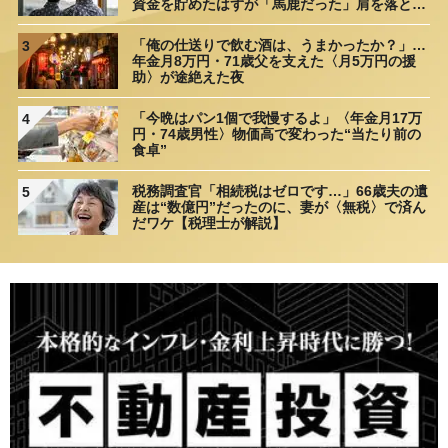
資金を貯めたはずが「馬鹿だった」肩を落とす
理由
「俺の仕送りで飲む酒は、うまかったか？」…
3
年金月8万円・71歳父を支えた〈月5万円の援
助〉が途絶えた夜
「今晩はパン1個で我慢するよ」〈年金月17万
4
円・74歳男性〉物価高で変わった“当たり前の
食卓”
税務調査官「相続税はゼロです…」66歳夫の遺
5
産は“数億円”だったのに、妻が〈無税〉で済ん
だワケ【税理士が解説】