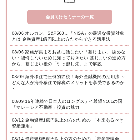
会員向けセミナーの一覧
08/06 オルカン、S&P500…「NISA」の最適な投資対象
とは 金融資産1億円以上の方だからできる活用法
08/06 家族が集まるお盆に話したい「墓じまい」 揉めな
い・後悔しないために知っておきたい 墓じまいの進め方
から、墓じまい後の「引っ越し先」まで解説
08/09 海外移住で圧倒的節税！海外金融機関の活用法 ～
どんな人が海外移住で節税のメリットを享受できるのか
～
08/09 15年連続で日本人のロングステイ希望NO.1の国
「マレーシア不動産」投資の魅力
08/12 金融資産1億円以上の方のための 「本来あるべき
資産運用」
08/14 資産規模5億円以上の方のための 「資産管理会