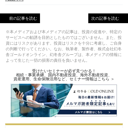
前の記事を読む
次の記事を読む
※本メディアおよび本メディアの記事は、投資の促進や、特定の
サービスへの勧誘を目的としたものではございません。また、投
資にはリスクがあります。投資はリスクを十分に考慮し、ご自身
の判断で行ってください。なお、執筆者、製作者、株式会社幻冬
舎ゴールドオンライン、幻冬舎グループは、本メディアの情報に
よって生じた一切の損害の責任を負いません。
受けたいセミナーが必ず見つかる！
相続・事業承継、国内不動産投資、海外不動産投資、
資産運用、生命保険活用など、セミナー情報はこちら ＞