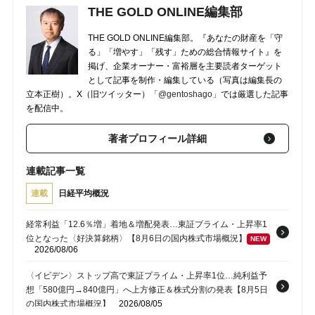
THE GOLD ONLINE編集部
THE GOLD ONLINE編集部。『あなたの財産を「守
る」「増やす」「残す」ための総合情報サイト』を
掲げ、企業オーナー・富裕層を主要読者ターゲット
として記事を制作・編集している（写真は編集長の
立本正樹）。X（旧ツイッター）
「@gentoshago」
では厳選した記事
を配信中。
著者プロフィール詳細
連載記事一覧
連載
日経平均概況
経常利益「12.6％増」着地＆増配発表…東証プライム・上昇率1
位となった〈好決算銘柄〉【8月6日の国内株式市場概況】
NEW
2026/08/06
〈イビデン〉ストップ高で東証プライム・上昇率1位…純利益予
想「580億円→840億円」へ上方修正＆株式分割の発表【8月5日
の国内株式市場概況】
2026/08/05