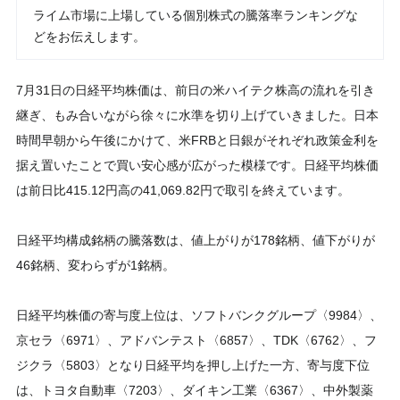
ライム市場に上場している個別株式の騰落率ランキングな
どをお伝えします。
7月31日の日経平均株価は、前日の米ハイテク株高の流れを引き
継ぎ、もみ合いながら徐々に水準を切り上げていきました。日本
時間早朝から午後にかけて、米FRBと日銀がそれぞれ政策金利を
据え置いたことで買い安心感が広がった模様です。日経平均株価
は前日比415.12円高の41,069.82円で取引を終えています。
日経平均構成銘柄の騰落数は、値上がりが178銘柄、値下がりが
46銘柄、変わらずが1銘柄。
日経平均株価の寄与度上位は、ソフトバンクグループ〈9984〉、
京セラ〈6971〉、アドバンテスト〈6857〉、TDK〈6762〉、フ
ジクラ〈5803〉となり日経平均を押し上げた一方、寄与度下位
は、トヨタ自動車〈7203〉、ダイキン工業〈6367〉、中外製薬