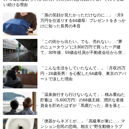
い続ける理由
「孫の笑顔が見たかっただけなのに…」〈月9
万円を仕送りする64歳母〉プレゼントをきっか
けに知った長男の本音
「この街から出たい。でも、売れない」…“夢
のニュータウン”に3,800万円で買った一戸建
て。30年後、59歳会社員が不動産会社から突き
つけられた「残酷な現実」
「こんな生活をしていたなんて…」〈月収25万
円・24歳長男〉を心配した54歳母、東京のアパ
ートで涙した理由
「温泉旅行すら行けないなんて」…積み重ねた
貯蓄は〈5,600万円〉の68歳主婦。潤沢な老後
資金を貯めたはずが「馬鹿だった」肩を落とす
理由
「便器からネズミが…」「高級車が巣に…」マ
ンション住民の悲鳴。相次ぐ“野生動物トラブ