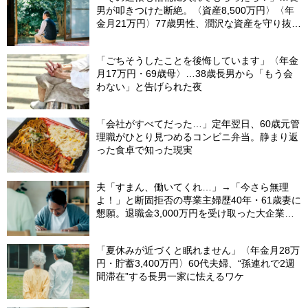
男が叩きつけた断絶。〈資産8,500万円〉〈年
金月21万円〉77歳男性、潤沢な資産を守り抜い
た“代償”
「ごちそうしたことを後悔しています」〈年金
月17万円・69歳母〉…38歳長男から「もう会
わない」と告げられた夜
「会社がすべてだった…」定年翌日、60歳元管
理職がひとり見つめるコンビニ弁当。静まり返
った食卓で知った現実
夫「すまん、働いてくれ…」→「今さら無理
よ！」と断固拒否の専業主婦歴40年・61歳妻に
懇願。退職金3,000万円を受け取った大企業元
本部長の69歳夫が、妻に頭を下げた理由【FP
が解説】
「夏休みが近づくと眠れません」〈年金月28万
円・貯蓄3,400万円〉60代夫婦、“孫連れで2週
間滞在”する長男一家に怯えるワケ