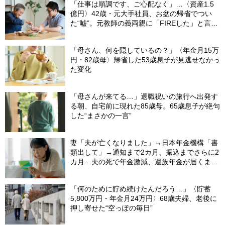
「仕事は順調です、ご心配なく」…〈資産1.5
億円〉42歳・元大手社員、お盆の帰省でつい
た“嘘”。元教師の義両親に「FIREした」と言え
なかったワケ
「母さん、何を隠しているの？」〈年金月15万
円・82歳母〉帰省した53歳息子が見逃せなかっ
た変化
「母さんが来てる…」退職祝いの旅行へ出発す
る朝、自宅前に現れた85歳母。65歳息子が絶句
した“まさかの一言”
妻「夫が亡くなりました」→日本年金機構「書
類出して」→通知まで2カ月、振込までさらに2
カ月…夫の死で年金激減、遺族年金が届くまで
の「4カ月」で貯金がどんどん減る妻の悲劇
【CFPが解説】
「何のために貯め続けたんだろう…」〈貯蓄
5,800万円・年金月24万円〉68歳夫婦、老後に
押し寄せた“空っぽの毎日”