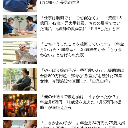
けに知った長男の本音
「仕事は順調です、ご心配なく」…〈資産1.5
億円〉42歳・元大手社員、お盆の帰省でつい
た“嘘”。元教師の義両親に「FIREした」と言え
なかったワケ
「ごちそうしたことを後悔しています」〈年金
月17万円・69歳母〉…38歳長男から「もう会
わない」と告げられた夜
「やっぱり娘の子が一番可愛いわ」…援助額は
合計800万円超・露骨な“孫差別”を続けた79歳
女性、介護施設で直面した「自業自得」
「俺の仕送りで飲む酒は、うまかったか？」…
年金月8万円・71歳父を支えた〈月5万円の援
助〉が途絶えた夜
「まさかあの子が…」年金月24万円の75歳夫婦