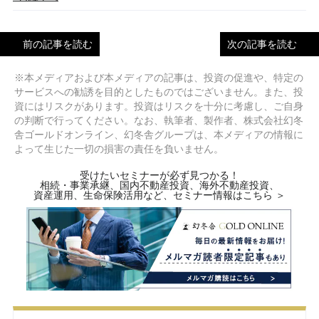
前の記事を読む
次の記事を読む
※本メディアおよび本メディアの記事は、投資の促進や、特定の
サービスへの勧誘を目的としたものではございません。また、投
資にはリスクがあります。投資はリスクを十分に考慮し、ご自身
の判断で行ってください。なお、執筆者、製作者、株式会社幻冬
舎ゴールドオンライン、幻冬舎グループは、本メディアの情報に
よって生じた一切の損害の責任を負いません。
受けたいセミナーが必ず見つかる！
相続・事業承継、国内不動産投資、海外不動産投資、
資産運用、生命保険活用など、セミナー情報はこちら ＞