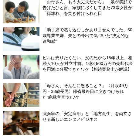
「お母さん、もう大丈夫だから」…娘が笑顔で
告げたひと言。家族に尽くしてきた73歳女性が
「孫離れ」を突き付けられた日
「助手席で黙り込むしかありませんでした」60
歳専業主婦、夫との外出で気づいた“決定的な
違和感”
ビルは売りたくない…父の死から15年以上、相
続人10人が対立寸前。1億3,500万円の売却代金
を円満に分配できたワケ【相続実務士が解説】
「母さん、そんなに怒ること？」〈月収49万
円・38歳長男〉帰省最終日に突きつけられ
た“絶縁宣言”のワケ
演奏家の「安定雇用」と「地方創生」を両立さ
せる新しいエンタメビジネス