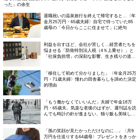
った」の余生
退職祝いの温泉旅行を終えて帰宅すると…〈年
金月25万円・65歳夫婦〉自宅で待っていた85
歳母の「今日からここに住ませて」に絶句
利益を出すほど、会社が苦しく…経営者たちを
悩ませる「防衛特別法人税（4％上乗せ）」と
「社保負担増」の深刻な影響、生き残りの道
は？
「移住して初めて分かりました」〈年金月25万
円・71歳夫婦〉憧れの田舎暮らしを諦めた決定
的理由
「もう働かなくていいんだ」夫婦で年金18万
円・65歳夫。気楽な老後のはずが、週刊誌を読
んでも時計の針が進まない、独り飯も美味しく
ない日々…半年後、“時給1200円のバイト”を始
めたシニアの現実
「孫の笑顔が見たかっただけなのに…」〈月9
万円を仕送りする64歳母〉プレゼントをきっか