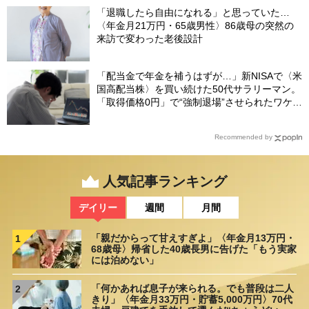
「退職したら自由になれる」と思っていた…
〈年金月21万円・65歳男性〉86歳母の突然の
来訪で変わった老後設計
「配当金で年金を補うはずが…」新NISAで〈米
国高配当株〉を買い続けた50代サラリーマン。
「取得価格0円」で“強制退場”させられたワケ
【CFPが解説】
Recommended by
人気記事ランキング
デイリー
週間
月間
「親だからって甘えすぎよ」〈年金月13万円・
1
68歳母〉帰省した40歳長男に告げた「もう実家
には泊めない」
「何かあれば息子が来られる。でも普段は二人
2
きり」〈年金月33万円・貯蓄5,000万円〉70代