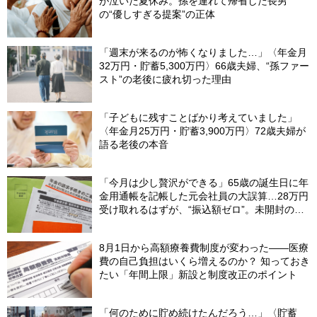
が泣いた夏休み。孫を連れて帰省した長男
の“優しすぎる提案”の正体
「週末が来るのが怖くなりました…」〈年金月
32万円・貯蓄5,300万円〉66歳夫婦、“孫ファー
スト”の老後に疲れ切った理由
「子どもに残すことばかり考えていました」
〈年金月25万円・貯蓄3,900万円〉72歳夫婦が
語る老後の本音
「今月は少し贅沢ができる」65歳の誕生日に年
金用通帳を記帳した元会社員の大誤算…28万円
受け取れるはずが、“振込額ゼロ”。未開封の郵
便物に紛れていた〈緑色の封筒〉の正体【FPが
解説】
8月1日から高額療養費制度が変わった――医療
費の自己負担はいくら増えるのか？ 知っておき
たい「年間上限」新設と制度改正のポイント
「何のために貯め続けたんだろう…」〈貯蓄