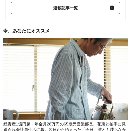
〈イビデン〉ストップ高で東証プライム・上昇率1位…純利益予
連載記事一覧
想「580億円→840億円」へ上方修正＆株式分割の発表【8月5日
の国内株式市場概況】
2026/08/05
今、あなたにオススメ
わずか1週間で「株価2倍」…トーメンデバイスが連日ストップ高
で急騰した理由は？【8月4日の国内株式市場概況】
2026/08/04
営業利益「44.8％増」の好決算でストップ高…東証プライム・上
昇率1位となった〈注目銘柄〉の正体【8月3日の国内株式市場概
況】
2026/08/03
総資産1億円超・年金月28万円の65歳元営業部長、花束と拍手に見
送られ会社員生活に幕。翌日から始まった「今日、誰とも喋らなか