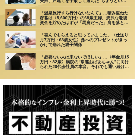
夫婦、戸建てを手放して選んだ“ちょうどいい
距離”
「温泉旅行すら行けないなんて」…積み重ねた
3
貯蓄は〈5,600万円〉の68歳主婦。潤沢な老後
資金を貯めたはずが「馬鹿だった」肩を落とす
理由
「喜んでもらえると思っていました」〈仕送り
4
月7万円・63歳女性〉孫へのプレゼントがきっ
かけで崩れた親子関係
「必要ない人は来ないでほしい」…〈年金月15
5
万円・82歳〉病院の“常連おばあちゃん”に向け
られた20代会社員の本音。それでも通い続ける
理由