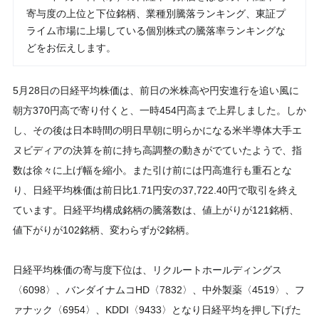
寄与度の上位と下位銘柄、業種別騰落ランキング、東証プ
ライム市場に上場している個別株式の騰落率ランキングな
どをお伝えします。
5月28日の日経平均株価は、前日の米株高や円安進行を追い風に
朝方370円高で寄り付くと、一時454円高まで上昇しました。しか
し、その後は日本時間の明日早朝に明らかになる米半導体大手エ
ヌビディアの決算を前に持ち高調整の動きがでていたようで、指
数は徐々に上げ幅を縮小。また引け前には円高進行も重石とな
り、日経平均株価は前日比1.71円安の37,722.40円で取引を終え
ています。日経平均構成銘柄の騰落数は、値上がりが121銘柄、
値下がりが102銘柄、変わらずが2銘柄。
日経平均株価の寄与度下位は、リクルートホールディングス
〈6098〉、バンダイナムコHD〈7832〉、中外製薬〈4519〉、フ
ァナック〈6954〉、KDDI〈9433〉となり日経平均を押し下げた