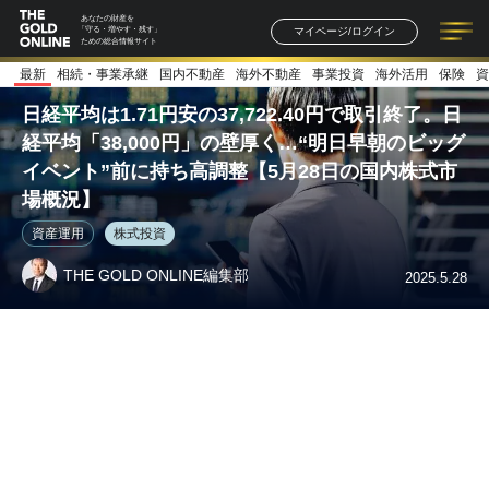
あなたの財産を
マイページ/ログイン
「守る・増やす・残す」
ための総合情報サイト
最新
相続・事業承継
国内不動産
海外不動産
事業投資
海外活用
保険
資
記事一覧
連載一覧
著者一覧
書籍一覧
セミナー情報
お知らせ
日経平均は1.71円安の37,722.40円で取引終了。日
経平均「38,000円」の壁厚く…“明日早朝のビッグ
イベント”前に持ち高調整【5月28日の国内株式市
場概況】
資産運用
株式投資
THE GOLD ONLINE編集部
2025.5.28