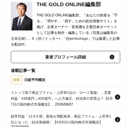
THE GOLD ONLINE編集部
THE GOLD ONLINE編集部。『あなたの財産を「守
る」「増やす」「残す」ための総合情報サイト』を
掲げ、企業オーナー・富裕層を主要読者ターゲット
として記事を制作・編集している（写真は編集長の
立本正樹）。X（旧ツイッター）
「@gentoshago」
では厳選した記事
を配信中。
著者プロフィール詳細
連載記事一覧
連載
日経平均概況
ストップ高で東証プライム・上昇率1位の〈ロート製薬〉…営業
利益「438億円→450億円」へ上方修正、好決算の背景は？【8月
7日の国内株式市場概況】
2026/08/07
経常利益「12.6％増」着地＆増配発表…東証プライム・上昇率1
位となった〈好決算銘柄〉【8月6日の国内株式市場概況】
2026/08/06