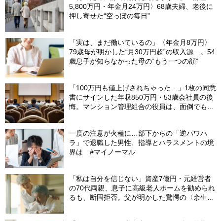
5,800万円・年金月24万円〉68歳夫婦、老後に
押し寄せた“空っぽの毎日”
「実は、まだ働いているの」〈年金月8万円〉
79歳母が明かした“月30万円超”の収入源…。54
歳息子が知らなかった母の“もう一つの顔”
「100万円も値上げされちゃった…」1枚の同意
書にサインした年収850万円・53歳会社員の後
悔。マンション管理組合の役員は、面倒でも自
分でやらないと〈損する〉ワケ【マンション管
理コンサルタントが警鐘】
一度の注意が火種に…部下からの「逆パワハ
ラ」で退職した男性、指導とハラスメントの境
界は #マイノーマル
「私は自分を信じない」資産7億円・元経営者
の70代両親、息子に高級老人ホームを勧められ
るも、断固拒否。父が明かした驚愕の〈余生計
画〉【FPが解説】