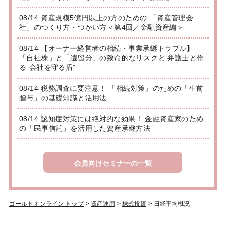
08/14 資産規模5億円以上の方のための 「資産管理会
社」のつくり方・つかい方＜第4回／金融資産編＞
08/14 【オーナー経営者の相続・事業承継トラブル】
「自社株」と「遺留分」の致命的なリスクと 弁護士と作
る”会社を守る盾”
08/14 税務調査に要注意！ 「相続対策」のための「生前
贈与」の基礎知識と活用法
08/14 認知症対策には絶対的な効果！ 金融資産家のため
の「民事信託」を活用した資産承継方法
会員向けセミナーの一覧
ゴールドオンライン トップ
>
資産運用
>
株式投資
>
日経平均概況