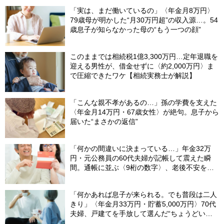
「実は、まだ働いているの」〈年金月8万円〉
79歳母が明かした“月30万円超”の収入源…。54
歳息子が知らなかった母の“もう一つの顔”
このままでは相続税1億3,300万円…定年退職を
迎える男性が、借金せずに〈約2,000万円〉ま
で圧縮できたワケ【相続実務士が解説】
「こんな親不孝があるの…」孫の学費を支えた
〈年金月14万円・67歳女性〉が絶句。息子から
届いた“まさかの返信”
「何かの間違いに決まっている…」年金32万
円・元公務員の60代夫婦が記帳して震えた瞬
間。通帳に並ぶ〈9桁の数字〉、老後不安を一
瞬で吹き飛ばした“17年前の決断”【FPが解説】
「何かあれば息子が来られる。でも普段は二人
きり」〈年金月33万円・貯蓄5,000万円〉70代
夫婦、戸建てを手放して選んだ“ちょうどいい
距離”