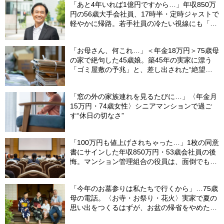
「あと4年いれば1億円ですから…」年収850万
円の56歳大手会社員、17時半・定時ジャストで
軽やかに帰路。若手社員の冷たい視線にも「だ
からなに？」の理由【CFPの助言】
「お母さん、何これ…」＜年金18万円＞75歳母
の家で絶句した45歳娘。築45年の実家に漂う
「ゴミ屋敷の予兆」と、差し出された“絶望の
メモ”
「窓の外の家族連れを見るたびに…」〈年金月
15万円・74歳女性〉シニアマンションで過ご
す“休日の切なさ”
「100万円も値上げされちゃった…」1枚の同意
書にサインした年収850万円・53歳会社員の後
悔。マンション管理組合の役員は、面倒でも自
分でやらないと〈損する〉ワケ【マンション管
理コンサルタントが警鐘】
「今年のお墓参りは私たちで行くから」…75歳
母の電話。〈お寺・お祭り・花火〉実家で夏の
思い出をつくるはずが、お盆の帰省をやめた理
由