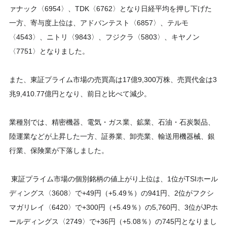
ァナック〈6954〉、TDK〈6762〉となり日経平均を押し下げた
一方、寄与度上位は、アドバンテスト〈6857〉、テルモ
〈4543〉、ニトリ〈9843〉、フジクラ〈5803〉、キヤノン
〈7751〉となりました。
また、東証プライム市場の売買高は17億9,300万株、売買代金は3
兆9,410.77億円となり、前日と比べて減少。
業種別では、精密機器、電気・ガス業、鉱業、石油・石炭製品、
陸運業などが上昇した一方、証券業、卸売業、輸送用機器械、銀
行業、保険業が下落しました。
東証プライム市場の個別銘柄の値上がり上位は、1位がTSIホール
ディングス〈3608〉で+49円（+5.49％）の941円、2位がフクシ
マガリレイ〈6420〉で+300円（+5.49％）の5,760円、3位がJPホ
ールディングス〈2749〉で+36円（+5.08％）の745円となりまし