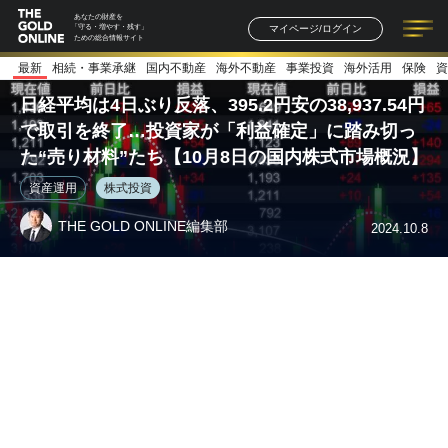
あなたの財産を
マイページ/ログイン
「守る・増やす・残す」
ための総合情報サイト
最新
相続・事業承継
国内不動産
海外不動産
事業投資
海外活用
保険
資
記事一覧
連載一覧
著者一覧
書籍一覧
セミナー情報
お知らせ
日経平均は4日ぶり反落、395.2円安の38,937.54円
で取引を終了…投資家が「利益確定」に踏み切っ
た“売り材料”たち【10月8日の国内株式市場概況】
資産運用
株式投資
THE GOLD ONLINE編集部
2024.10.8