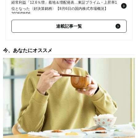
経常利益「12.6％増」着地＆増配発表…東証プライム・上昇率1
位となった〈好決算銘柄〉【8月6日の国内株式市場概況】
2026/08/06
〈イビデン〉ストップ高で東証プライム・上昇率1位…純利益予
連載記事一覧
想「580億円→840億円」へ上方修正＆株式分割の発表【8月5日
の国内株式市場概況】
2026/08/05
今、あなたにオススメ
わずか1週間で「株価2倍」…トーメンデバイスが連日ストップ高
で急騰した理由は？【8月4日の国内株式市場概況】
2026/08/04
営業利益「44.8％増」の好決算でストップ高…東証プライム・上
昇率1位となった〈注目銘柄〉の正体【8月3日の国内株式市場概
況】
2026/08/03