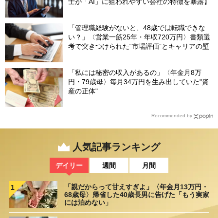
士が「AI」に狙われやすい会社の特徴を暴露】
「管理職経験がないと、48歳では転職できな
い？」〈営業一筋25年・年収720万円〉書類選
考で突きつけられた“市場評価”とキャリアの壁
「私には秘密の収入があるの」〈年金月8万
円・79歳母〉毎月34万円を生み出していた"資
産の正体"
Recommended by
人気記事ランキング
デイリー
週間
月間
「親だからって甘えすぎよ」〈年金月13万円・
1
68歳母〉帰省した40歳長男に告げた「もう実家
には泊めない」