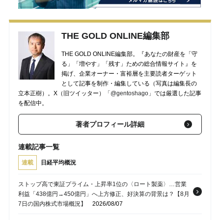
THE GOLD ONLINE編集部
THE GOLD ONLINE編集部。『あなたの財産を「守
る」「増やす」「残す」ための総合情報サイト』を
掲げ、企業オーナー・富裕層を主要読者ターゲット
として記事を制作・編集している（写真は編集長の
立本正樹）。X（旧ツイッター）
「@gentoshago」
では厳選した記事
を配信中。
著者プロフィール詳細
連載記事一覧
連載
日経平均概況
ストップ高で東証プライム・上昇率1位の〈ロート製薬〉…営業
利益「438億円→450億円」へ上方修正、好決算の背景は？【8月
7日の国内株式市場概況】
2026/08/07