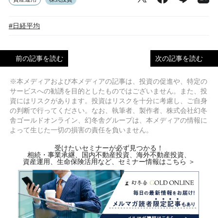
#日経平均
前の記事を読む
次の記事を読む
※本メディアおよび本メディアの記事は、投資の促進や、特定の
サービスへの勧誘を目的としたものではございません。また、投
資にはリスクがあります。投資はリスクを十分に考慮し、ご自身
の判断で行ってください。なお、執筆者、製作者、株式会社幻冬
舎ゴールドオンライン、幻冬舎グループは、本メディアの情報に
よって生じた一切の損害の責任を負いません。
受けたいセミナーが必ず見つかる！
相続・事業承継、国内不動産投資、海外不動産投資、
資産運用、生命保険活用など、セミナー情報はこちら ＞