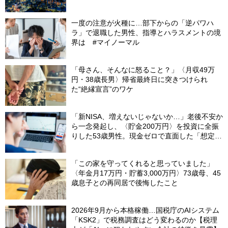
された」ワケ
一度の注意が火種に…部下からの「逆パワハ
ラ」で退職した男性、指導とハラスメントの境
界は #マイノーマル
「母さん、そんなに怒ること？」〈月収49万
円・38歳長男〉帰省最終日に突きつけられ
た“絶縁宣言”のワケ
「新NISA、増えないじゃないか…」老後不安か
ら一念発起し、〈貯金200万円〉を投資に全振
りした53歳男性。現金ゼロで直面した「想定外
の出費」【FPの助言】
「この家を守ってくれると思っていました」
〈年金月17万円・貯蓄3,000万円〉73歳母、45
歳息子との再同居で後悔したこと
2026年9月から本格稼働…国税庁のAIシステム
「KSK2」で税務調査はどう変わるのか【税理