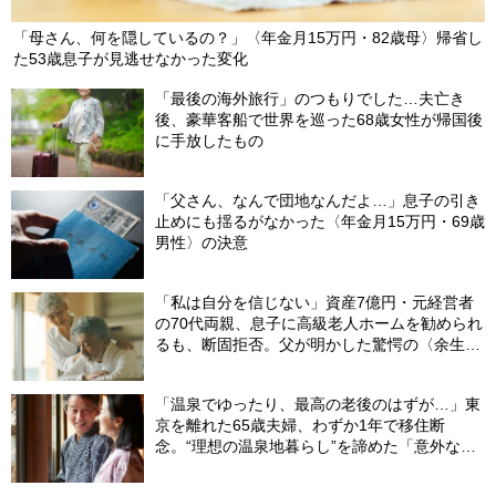
「母さん、何を隠しているの？」〈年金月15万円・82歳母〉帰省し
た53歳息子が見逃せなかった変化
「最後の海外旅行」のつもりでした…夫亡き
後、豪華客船で世界を巡った68歳女性が帰国後
に手放したもの
「父さん、なんで団地なんだよ…」息子の引き
止めにも揺るがなかった〈年金月15万円・69歳
男性〉の決意
「私は自分を信じない」資産7億円・元経営者
の70代両親、息子に高級老人ホームを勧められ
るも、断固拒否。父が明かした驚愕の〈余生計
画〉【FPが解説】
「温泉でゆったり、最高の老後のはずが…」東
京を離れた65歳夫婦、わずか1年で移住断
念。“理想の温泉地暮らし”を諦めた「意外な理
由」