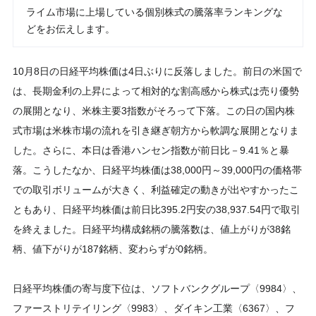
ライム市場に上場している個別株式の騰落率ランキングな
どをお伝えします。
10月8日の日経平均株価は4日ぶりに反落しました。前日の米国で
は、長期金利の上昇によって相対的な割高感から株式は売り優勢
の展開となり、米株主要3指数がそろって下落。この日の国内株
式市場は米株市場の流れを引き継ぎ朝方から軟調な展開となりま
した。さらに、本日は香港ハンセン指数が前日比－9.41％と暴
落。こうしたなか、日経平均株価は38,000円～39,000円の価格帯
での取引ボリュームが大きく、利益確定の動きが出やすかったこ
ともあり、日経平均株価は前日比395.2円安の38,937.54円で取引
を終えました。日経平均構成銘柄の騰落数は、値上がりが38銘
柄、値下がりが187銘柄、変わらずが0銘柄。
日経平均株価の寄与度下位は、ソフトバンクグループ〈9984〉、
ファーストリテイリング〈9983〉、ダイキン工業〈6367〉、フ