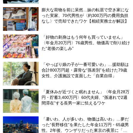
膨大な荷物を前に呆然…妹の転居で空き家にな
った実家、70代男性が〈約300万円の費用負担
なし〉で売却できたワケ【相続実務士が解説】
「好物の刺身はもう何年も買っていません」
〈年金月20万円〉76歳男性、物価高で削り続け
た“老後の楽しみ”
「やっぱり娘の子が一番可愛いわ」…援助額は
合計800万円超・露骨な“孫差別”を続けた79歳
女性、介護施設で直面した「自業自得」
「夏休みが近づくと眠れません」〈年金月28万
円・貯蓄3,400万円〉60代夫婦、“孫連れで2週
間滞在”する長男一家に怯えるワケ
「暑いわ、人が多いわ、物価は高いわ」…夢だ
った“長野移住”を果たした年金11万円・65歳男
性。2年後、ウンザリだった東京の夜景に「癒