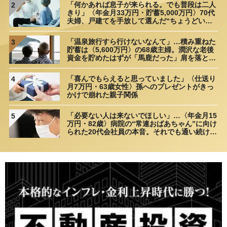
「何かあれば息子が来られる。でも普段は二人
2
きり」〈年金月33万円・貯蓄5,000万円〉70代
夫婦、戸建てを手放して選んだ“ちょうどいい
距離”
「温泉旅行すら行けないなんて」…積み重ねた
3
貯蓄は〈5,600万円〉の68歳主婦。潤沢な老後
資金を貯めたはずが「馬鹿だった」肩を落とす
理由
「喜んでもらえると思っていました」〈仕送り
4
月7万円・63歳女性〉孫へのプレゼントがきっ
かけで崩れた親子関係
「必要ない人は来ないでほしい」…〈年金月15
5
万円・82歳〉病院の“常連おばあちゃん”に向け
られた20代会社員の本音。それでも通い続ける
理由