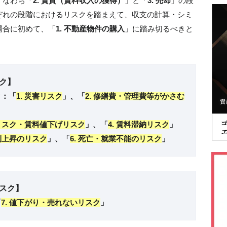
すなわち「
2. 賃貸（賃料収入の獲得）
」と「
3. 売却
」の段
ぞれの段階におけるリスクを踏まえて、収支の計算・シミ
場合に初めて、「
1. 不動産物件の購入
」に踏み切るべきと
ク】
ク：「
1. 災害リスク
」、「
2. 修繕費・管理費等がかさむ
室リスク・賃料値下げリスク
」、「
4. 賃料滞納リスク
」
金利上昇のリスク
」、「
6. 死亡・就業不能のリスク
」
スク】
「
7. 値下がり・売れないリスク
」