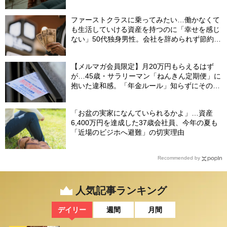
ファーストクラスに乗ってみたい…働かなくて
も生活していける資産を持つのに「幸せを感じ
ない」50代独身男性。会社を辞められず節約生
活をずっと続けてしまうワケ
【メルマガ会員限定】月20万円もらえるはず
が…45歳・サラリーマン「ねんきん定期便」に
抱いた違和感。「年金ルール」知らずにそのま
ま20年…65歳で受け取ることになる年金額に唖
然「何かの間違いでは？」
「お盆の実家になんていられるかよ」…資産
6,400万円を達成した37歳会社員、今年の夏も
「近場のビジホへ避難」の切実理由
Recommended by
人気記事ランキング
デイリー
週間
月間