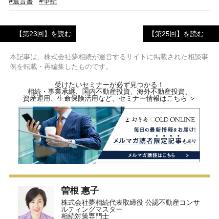
#遺言書
#争続
【第23回】を読む
【第25回】を読む
本記事は、株式会社夢相続が運営するサイトに掲載された相談事
例を転載・再編集したものです。
受けたいセミナーが必ず見つかる！
相続・事業承継、国内不動産投資、海外不動産投資、
資産運用、生命保険活用など、セミナー情報はこちら ＞
曽根 惠子
株式会社夢相続代表取締役 公認不動産コンサ
ルティングマスター
相続対策専門士