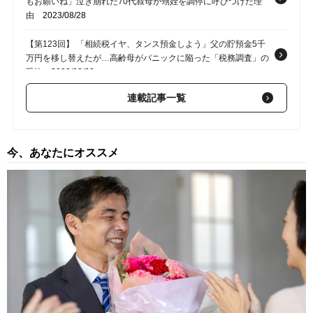
もお願いね」泣き崩れた70代叔母が甥姪を調停に呼びつけた理
由
2023/08/28
【第123回】 「相続税イヤ、タンス預金しよう」父の貯預金5千
万円を移し替えたが…高齢母がパニックに陥った「税務調査」の
恐怖
2023/03/08
連載記事一覧
【第122回】 母の残した「遺言書」…あまりにも偏った内容にき
ょうだい騒然【相続のプロが解説】
2021/12/11
【第121回】 会社経営に奮闘の妹…父の死後、姉から突き付けら
今、あなたにオススメ
れた遺言書の「悲しすぎる中身」【相続のプロが解説】
2021/12/03
【第120回】 遺産分割協議で弟が展開した謎理論「姉貴の介護が
ダメだから、貯金は全部俺のもの」【相続のプロが解説】
2021/12/01