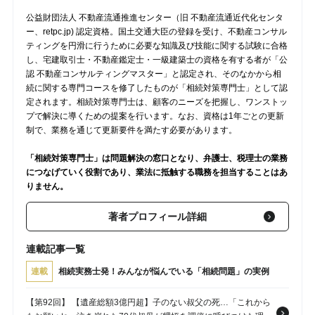
公益財団法人 不動産流通推進センター（旧 不動産流通近代化センタ
ー、retpc.jp) 認定資格。国土交通大臣の登録を受け、不動産コンサル
ティングを円滑に行うために必要な知識及び技能に関する試験に合格
し、宅建取引士・不動産鑑定士・一級建築士の資格を有する者が「公
認 不動産コンサルティングマスター」と認定され、そのなかから相
続に関する専門コースを修了したものが「相続対策専門士」として認
定されます。相続対策専門士は、顧客のニーズを把握し、ワンストッ
プで解決に導くための提案を行います。なお、資格は1年ごとの更新
制で、業務を通じて更新要件を満たす必要があります。
「相続対策専門士」は問題解決の窓口となり、弁護士、税理士の業務
につなげていく役割であり、業法に抵触する職務を担当することはあ
りません。
著者プロフィール詳細
連載記事一覧
連載
相続実務士発！みんなが悩んでいる「相続問題」の実例
【第92回】 【遺産総額3億円超】子のない叔父の死…「これから