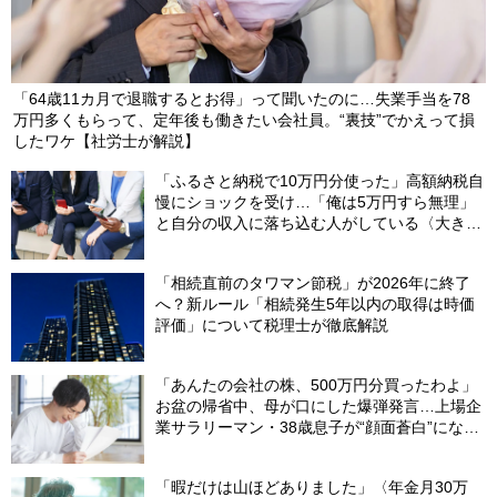
「64歳11カ月で退職するとお得」って聞いたのに…失業手当を78
万円多くもらって、定年後も働きたい会社員。“裏技”でかえって損
したワケ【社労士が解説】
「ふるさと納税で10万円分使った」高額納税自
慢にショックを受け…「俺は5万円すら無理」
と自分の収入に落ち込む人がしている〈大きな
誤解〉
「相続直前のタワマン節税」が2026年に終了
へ？新ルール「相続発生5年以内の取得は時価
評価」について税理士が徹底解説
「あんたの会社の株、500万円分買ったわよ」
お盆の帰省中、母が口にした爆弾発言…上場企
業サラリーマン・38歳息子が“顔面蒼白”になっ
たワケ【1級FPが警告】
「暇だけは山ほどありました」〈年金月30万