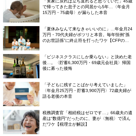
「実家に戻れば立ち直れると思っていた」45歳
で帰ってきた息子との同居から5年…〈年金月
15万円・75歳母〉が漏らした本音
「夏休みなんて来なきゃいいのに」…年金月24
万円・70代夫婦がポツリと本音。毎年恒例“孫
のお世話係”に終止符を打ったワケ【CFPの助
言】
「ビジネスクラスにしか乗らない」と決めた老
後…。〈貯蓄6,300万円・69歳元会社員〉帰国
後に募った後悔
「子どもに残すことばかり考えていました」
〈年金月25万円・貯蓄3,900万円〉72歳夫婦が
語る老後の本音
税務調査官「相続税はゼロです…」66歳夫の遺
産は“数億円”だったのに、妻が〈無税〉で済ん
だワケ【税理士が解説】