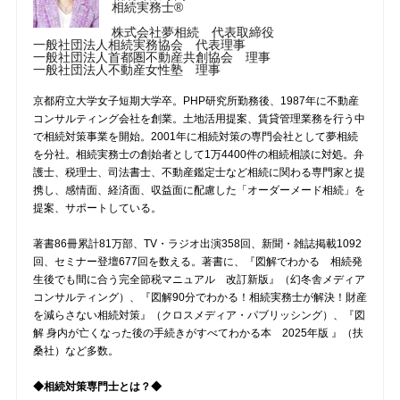
相続実務士®
株式会社夢相続 代表取締役
一般社団法人相続実務協会 代表理事
一般社団法人首都圏不動産共創協会 理事
一般社団法人不動産女性塾 理事
京都府立大学女子短期大学卒。PHP研究所勤務後、1987年に不動産
コンサルティング会社を創業。土地活用提案、賃貸管理業務を行う中
で相続対策事業を開始。2001年に相続対策の専門会社として夢相続
を分社。相続実務士の創始者として1万4400件の相続相談に対処。弁
護士、税理士、司法書士、不動産鑑定士など相続に関わる専門家と提
携し、感情面、経済面、収益面に配慮した「オーダーメード相続」を
提案、サポートしている。
著書86冊累計81万部、TV・ラジオ出演358回、新聞・雑誌掲載1092
回、セミナー登壇677回を数える。著書に、『図解でわかる 相続発
生後でも間に合う完全節税マニュアル 改訂新版』（幻冬舎メディア
コンサルティング）、『図解90分でわかる！相続実務士が解決！財産
を減らさない相続対策』（クロスメディア・パブリッシング）、『図
解 身内が亡くなった後の手続きがすべてわかる本 2025年版 』（扶
桑社）など多数。
◆相続対策専門士とは？◆