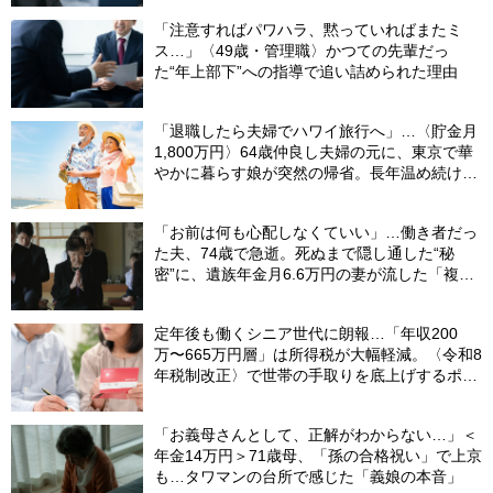
「注意すればパワハラ、黙っていればまたミ
ス…」〈49歳・管理職〉かつての先輩だっ
た“年上部下”への指導で追い詰められた理由
「退職したら夫婦でハワイ旅行へ」…〈貯金月
1,800万円〉64歳仲良し夫婦の元に、東京で華
やかに暮らす娘が突然の帰省。長年温め続けた
夢が砕け散った日
「お前は何も心配しなくていい」…働き者だっ
た夫、74歳で急逝。死ぬまで隠し通した“秘
密”に、遺族年金月6.6万円の妻が流した「複雑
な涙」
定年後も働くシニア世代に朗報…「年収200
万〜665万円層」は所得税が大幅軽減。〈令和8
年税制改正〉で世帯の手取りを底上げするポイ
ント【CFPが解説】
「お義母さんとして、正解がわからない…」＜
年金14万円＞71歳母、「孫の合格祝い」で上京
も…タワマンの台所で感じた「義娘の本音」