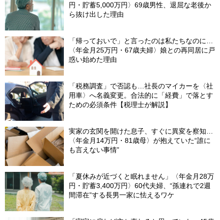
円・貯蓄5,000万円〉69歳男性、退屈な老後か
ら抜け出した理由
「帰っておいで」と言ったのは私たちなのに…
〈年金月25万円・67歳夫婦〉娘との再同居に戸
惑い始めた理由
「税務調査」で否認も…社長のマイカーを〈社
用車〉へ名義変更。合法的に「経費」で落とす
ための必須条件【税理士が解説】
実家の玄関を開けた息子、すぐに異変を察知…
〈年金月14万円・81歳母〉が抱えていた“誰に
も言えない事情”
「夏休みが近づくと眠れません」〈年金月28万
円・貯蓄3,400万円〉60代夫婦、“孫連れで2週
間滞在”する長男一家に怯えるワケ