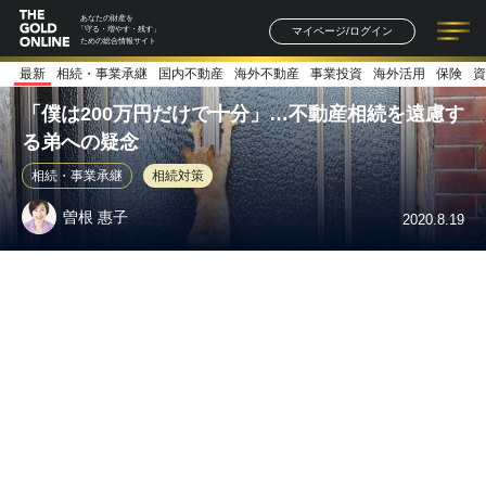
あなたの財産を
マイページ/ログイン
「守る・増やす・残す」
ための総合情報サイト
最新
相続・事業承継
国内不動産
海外不動産
事業投資
海外活用
保険
資
記事一覧
連載一覧
著者一覧
書籍一覧
セミナー情報
お知らせ
「僕は200万円だけで十分」…不動産相続を遠慮す
る弟への疑念
相続・事業承継
相続対策
曽根 惠子
2020.8.19