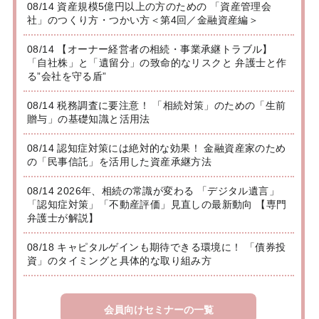
08/14 資産規模5億円以上の方のための 「資産管理会
社」のつくり方・つかい方＜第4回／金融資産編＞
08/14 【オーナー経営者の相続・事業承継トラブル】
「自社株」と「遺留分」の致命的なリスクと 弁護士と作
る”会社を守る盾”
08/14 税務調査に要注意！ 「相続対策」のための「生前
贈与」の基礎知識と活用法
08/14 認知症対策には絶対的な効果！ 金融資産家のため
の「民事信託」を活用した資産承継方法
08/14 2026年、相続の常識が変わる 「デジタル遺言」
「認知症対策」「不動産評価」見直しの最新動向 【専門
弁護士が解説】
08/18 キャピタルゲインも期待できる環境に！ 「債券投
資」のタイミングと具体的な取り組み方
会員向けセミナーの一覧