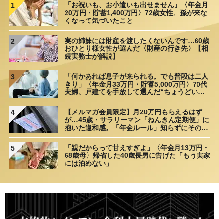
「お祝いも、お小遣いも出せません」〈年金月
1
20万円・貯蓄1,400万円〉72歳女性、孫が来な
くなって気づいたこと
実の姉妹には財産を渡したくないんです…60歳
2
おひとり様女性が選んだ〈財産の行き先〉【相
続実務士が解説】
「何かあれば息子が来られる。でも普段は二人
3
きり」〈年金月33万円・貯蓄5,000万円〉70代
夫婦、戸建てを手放して選んだ“ちょうどいい
距離”
【メルマガ会員限定】月20万円もらえるはず
4
が…45歳・サラリーマン「ねんきん定期便」に
抱いた違和感。「年金ルール」知らずにそのま
ま20年…65歳で受け取ることになる年金額に唖
然「何かの間違いでは？」
「親だからって甘えすぎよ」〈年金月13万円・
5
68歳母〉帰省した40歳長男に告げた「もう実家
には泊めない」