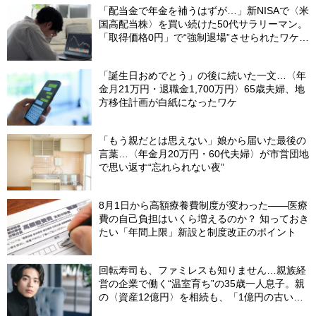
「配当金で年金を補うはずが…」新NISAで〈米
国高配当株〉を買い続けた50代サラリーマン。
「取得価格0円」で“強制退場”させられたワケ
【CFPが解説】
「誕生日おめでとう」の後に続いた一文…〈年
金月21万円・退職金1,700万円〉65歳夫婦、地
方移住計画が白紙になったワケ
「もう親だとは思えない」娘から届いた最後の
言葉…〈年金月20万円・60代夫婦〉が市営団地
で思い返す“忘れられない夜”
8月1日から高額療養費制度が変わった――医療
費の自己負担はいくら増えるのか？ 知っておき
たい「年間上限」新設と制度改正のポイント
回転寿司も、ファミレスも知りません…親族経
営の企業で働く“温室育ち”の35歳一人息子。親
の〈資産12億円〉を相続も、「1億円の古いビ
ル」しか残らなかったワケ【FPが解説】