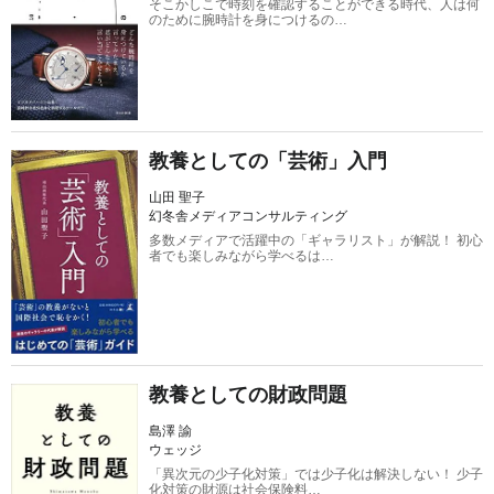
そこかしこで時刻を確認することができる時代、人は何
のために腕時計を身につけるの…
教養としての「芸術」入門
山田 聖子
幻冬舎メディアコンサルティング
多数メディアで活躍中の「ギャラリスト」が解説！ 初心
者でも楽しみながら学べるは…
教養としての財政問題
島澤 諭
ウェッジ
「異次元の少子化対策」では少子化は解決しない！ 少子
化対策の財源は社会保険料…