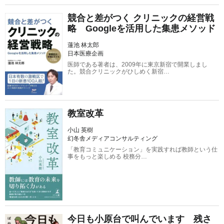
競合と差がつく クリニックの経営戦
略 Googleを活用した集患メソッド
蓮池 林太郎
日本医療企画
医師である著者は、2009年に東京新宿で開業しまし
た。競合クリニックがひしめく新宿…
教室改革
小山 英樹
幻冬舎メディアコンサルティング
「教育コミュニケーション」を実践すれば教師という仕
事をもっと楽しめる 校務分…
今日も小原台で叫んでいます 残さ