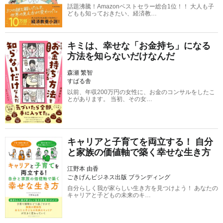
話題沸騰！Amazonベストセラー総合1位！！ 大人も子
どもも知っておきたい、経済教…
キミは、幸せな「お金持ち」になる
方法を知らないだけなんだ
森瀬 繁智
すばる舎
以前、年収200万円の女性に、お金のコンサルをしたこ
とがあります。 当初、その女…
キャリアと子育てを両立する！ 自分
と家族の価値軸で築く幸せな生き方
江野本 由香
ごきげんビジネス出版 ブランディング
自分らしく我が家らしい生き方を見つけよう！ あなたの
キャリアと子どもの未来のキ…