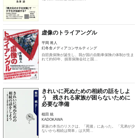
虚像のトライアングル
平岡 将人
幻冬舎メディアコンサルティング
自賠責保険が誕生し、我が国の自動車保険の体制が生ま
れて約60年、損害保険会社と国…
きれいに死ぬための相続の話をしよ
う 残される家族が困らないために
必要な準備
植田 統
KADOKAWA
家族の本当のリスクは、「死後」にあった。 「兄弟が少
ないから相続は簡単」は大間…