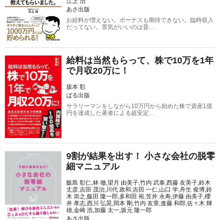
江上 治
あさ出版
お給料が増えない。ボーナスも期待できない。臨時収入
だってない。景気がいいのは昔…
給料は当然もらって、株で10万を1年
で月収20万に！
坂本 彰
ぱる出版
サラリーマンをしながら10万円から始めた株で資産1億
円を達成した著者による超安定…
9割が結果を出す！ 小さな会社の脱零
細マニュアル
飯島 彰仁,林 徹,望月 由美子,竹内 武泰,西藤 友美子,鈴木
丈彦,吉田 茂治,川代 政和,吉田 一仁,山口 学,舟生 俊博,鈴
木 崇之,飯田 隆一郎,多和田 裕,笠井 永寿,伊藤 由美子,櫻
井 孝志,西川 弘晃,岡本 剛,竹内 友章,進藤 和郎,佐々木 輝
雄,金崎 浩,加藤 太一,坂元 隆一郎
あさ出版