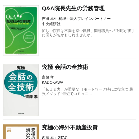
Q&A院長先生の労務管理
吉田 卓生,税理士法人ブレインパートナー
中央経済社
忙しい院長は不満を持つ職員、問題職員への対応が後手
に回りがちかもしれませんが、…
究極 会話の全技術
齋藤 孝
KADOKAWA
「伝える力」が重要な リモートワーク時代に役立つ 最
強メソッド! 最短でコミュニ…
究極の海外不動産投資
内藤 忍＋GTAC