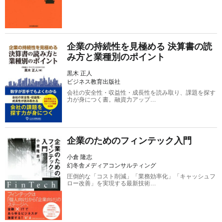
企業の持続性を見極める 決算書の読
み方と業種別のポイント
黒木 正人
ビジネス教育出版社
会社の安全性・収益性・成長性を読み取り、課題を探す
力が身につく書。融資力アップ…
企業のためのフィンテック入門
小倉 隆志
幻冬舎メディアコンサルティング
圧倒的な「コスト削減」「業務効率化」「キャッシュフ
ロー改善」を実現する最新技術…