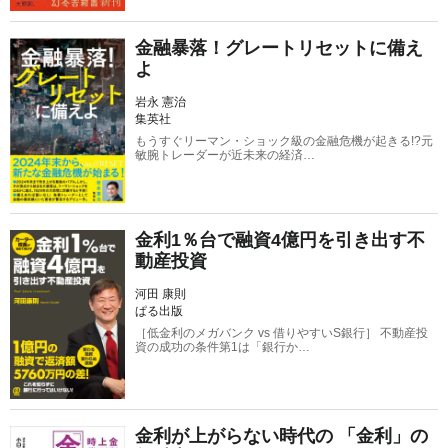
金融暴落！グレートリセットに備え
よ
岩永 憲治
集英社
もうすぐリーマン・ショック級の金融危機が起きる!?元
敏腕トレーダーが近未来の経済…
金利1％台で融資4億円を引き出す不
動産投資
河田 康則
ぱる出版
［低金利のメガバンク vs 借りやすいS銀行］ 不動産投
資の成功の条件第1は「銀行か…
金利が上がらない時代の 「金利」の