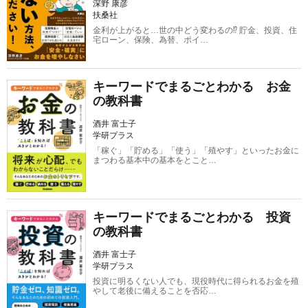
深野 康彦
扶桑社
金利が上がると…世の中どう変わるの⁉ 貯金、投資、住
宅ローン、保険、為替、ポイ…
キーワードでまるごとわかる お金
の教科書
酒井 富士子
学研プラス
「稼ぐ」「貯める」「使う」「殖やす」といったお金に
まつわる基本中の基本をとこと…
キーワードでまるごとわかる 投資
の教科書
酒井 富士子
学研プラス
投資に明るくない人でも、現役時代に得られるお金を殖
やして老後に備えることを否応…