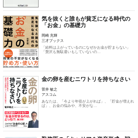
気を抜くと誰もが貧乏になる時代の
「お金」の基礎力
岡崎 充輝
三才ブックス
「給料は上がっているのになぜかお金が貯まらない」
「贅沢も無駄遣いもしていないの…
金の卵を産むニワトリを持ちなさい
菅井 敏之
アスコム
あなたは、「今より年収が上がれば」、「貯金が増えれ
ば」、お金の悩みや、不安がな…