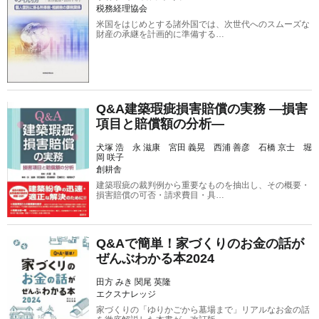
税務経理協会
米国をはじめとする諸外国では、次世代へのスムーズな
財産の承継を計画的に準備する…
Q&A建築瑕疵損害賠償の実務 ―損害
項目と賠償額の分析―
犬塚 浩 永 滋康 宮田 義晃 西浦 善彦 石橋 京士 堀
岡 咲子
創耕舎
建築瑕疵の裁判例から重要なものを抽出し、その概要・
損害賠償の可否・請求費目・具…
Q&Aで簡単！家づくりのお金の話が
ぜんぶわかる本2024
田方 みき 関尾 英隆
エクスナレッジ
家づくりの「ゆりかごから墓場まで」リアルなお金の話