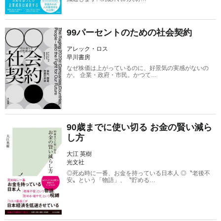
99パーセントのための社会契約
アレック・ロス
早川書房
なぜ株価は上がっているのに、好景気の実感がないの
か。 企業・政府・市民。かつて…
90歳までに使い切る お金の賢い減ら
し方
大江 英樹
光文社
◎死ぬ時に一番、お金を持っている日本人 ◎〝老後不
安〟という「物語」、〝貯める…