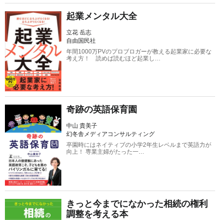
起業メンタル大全
立花 岳志
自由国民社
年間1000万PVのプロブロガーが教える起業家に必要な
考え方！ 読めば読むほど起業し…
奇跡の英語保育園
中山 貴美子
幻冬舎メディアコンサルティング
卒園時にはネイティブの小学2年生レベルまで英語力が
向上！ 専業主婦がたった一…
きっと今までになかった相続の権利
調整を考える本