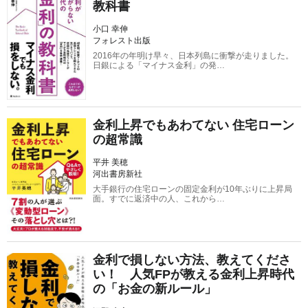
教科書
小口 幸伸
フォレスト出版
2016年の年明け早々、日本列島に衝撃が走りました。
日銀による「マイナス金利」の発…
金利上昇でもあわてない 住宅ローン
の超常識
平井 美穂
河出書房新社
大手銀行の住宅ローンの固定金利が10年ぶりに上昇局
面。すでに返済中の人、これから…
金利で損しない方法、教えてくださ
い！ 人気FPが教える金利上昇時代
の「お金の新ルール」