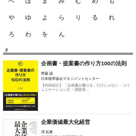
へ
ほ
ま
み
む
め
も
や
ゆ
よ
ら
り
る
れ
ろ
わ
を
ん
き
企画書・提案書の作り方100の法則
齊藤 誠
日本能率協会マネジメントセンター
【内容紹介】 「企画書が書ける」だけじゃない ・コミ
ュニケーション力 ・課題発…
企業価値最大化経営
澤 拓磨