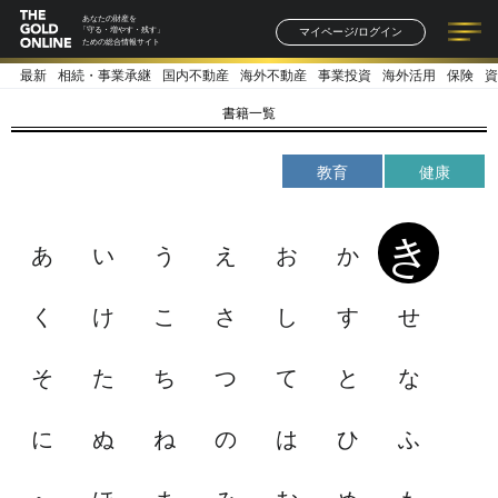
あなたの財産を
マイページ/ログイン
「守る・増やす・残す」
ための総合情報サイト
最新
相続・事業承継
国内不動産
海外不動産
事業投資
海外活用
保険
資
記事一覧
連載一覧
著者一覧
書籍一覧
セミナー情報
お知らせ
書籍一覧
教育
健康
き
あ
い
う
え
お
か
く
け
こ
さ
し
す
せ
そ
た
ち
つ
て
と
な
に
ぬ
ね
の
は
ひ
ふ