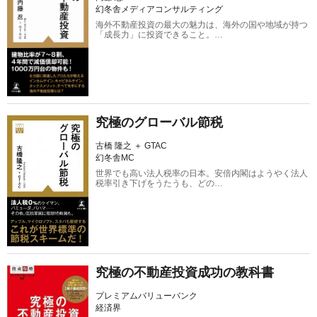
幻冬舎メディアコンサルティング
海外不動産投資の最大の魅力は、海外の国や地域が持つ
「成長力」に投資できること。…
究極のグローバル節税
古橋 隆之 ＋ GTAC
幻冬舎MC
世界でも高い法人税率の日本。安倍内閣はようやく法人
税率引き下げをうたうも、どの…
究極の不動産投資成功の教科書
プレミアムバリューバンク
経済界