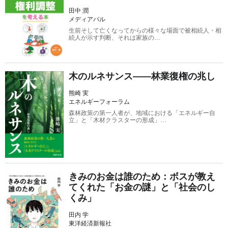
田中 潤
メディアパル
生前そして亡くなってからの様々な場面で被相続人・相
続人が示す判断、それは家族の…
木のルネサンス――林業復権の兆し
熊崎 実
エネルギーフォーラム
森林政策の第一人者が、地域における「エネルギー自
立」と「木材クラスターの形成」…
きみのお金は誰のため：ボスが教え
てくれた「お金の謎」と「社会のし
くみ」
田内 学
東洋経済新報社