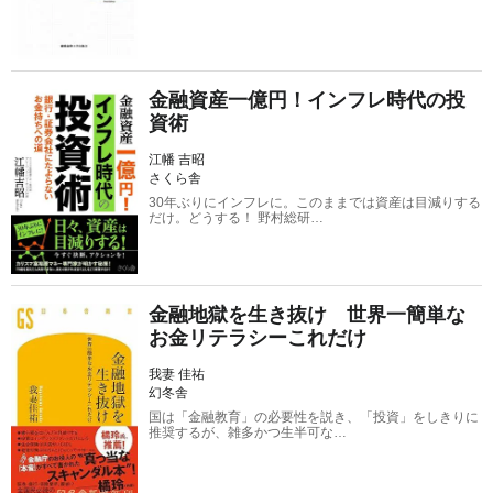
金融資産一億円！インフレ時代の投
資術
江幡 吉昭
さくら舎
30年ぶりにインフレに。このままでは資産は目減りする
だけ。どうする！ 野村総研…
金融地獄を生き抜け 世界一簡単な
お金リテラシーこれだけ
我妻 佳祐
幻冬舎
国は「金融教育」の必要性を説き、「投資」をしきりに
推奨するが、雑多かつ生半可な…