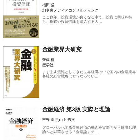
福田 猛
幻冬舎メディアコンサルティング
ここ数年、投資環境が良くなる中で、投資に興味を持
ち、株式や投資信託を購入する人…
金融業界大研究
齋藤 裕
産学社
ますます混沌としてきた世界経済の中で国内の金融業界
各社の経営戦略はどうなってい…
金融経済 第3版 実際と理論
吉野 直行,山上 秀文
グローバル化する金融経済の動きを実際面から解説し理
論へと昇華させる「金融論」テ…