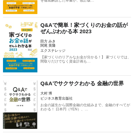
を徹底解説した本書が、改訂版…
Q&Aで簡単！家づくりのお金の話が
ぜんぶわかる本 2023
田方 みき
関尾 英隆
エクスナレッジ
【家づくりのリアルなお金が分かる！】 家づくりでは、
間取りだけでなく資金計画も…
Q&Aでサクサクわかる 金融の世界
大村 博
ビジネス教育出版社
お金の誕生から国際金融の仕組みまで、金融のすべてが
わかる！ 日本円（YEN）、…