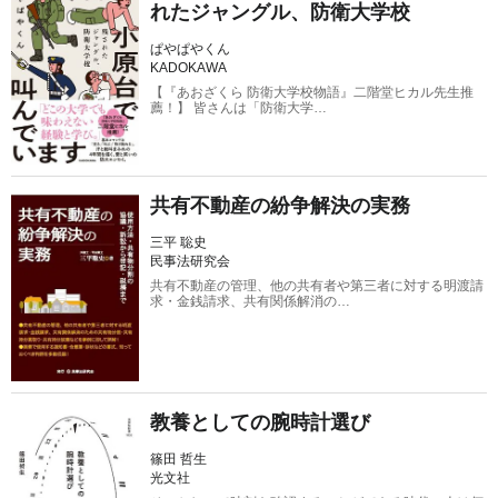
れたジャングル、防衛大学校
ぱやぱやくん
KADOKAWA
【『あおざくら 防衛大学校物語』二階堂ヒカル先生推
薦！】 皆さんは「防衛大学…
共有不動産の紛争解決の実務
三平 聡史
民事法研究会
共有不動産の管理、他の共有者や第三者に対する明渡請
求・金銭請求、共有関係解消の…
教養としての腕時計選び
篠田 哲生
光文社