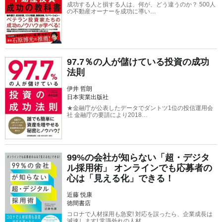
成功する人と損する人は、何が、どう違うのか？ 500人
の不動産オーナーを成功に導い…
97.7％の人が儲けている投資の成功
法則
伊井 哲朗
日本実業出版社
★金融庁が公表したデータでダントツ1位の投信運用会
社 金融庁の要請により2018…
99%の会社が知らない「超・デジタ
ル採用術」 オンラインでも応募者の
心は「見える化」できる！
近藤 悦康
徳間書店
コロナで人材採用も急変! 対応を誤ったら、企業成長は
減速します! 常識外れの人材…