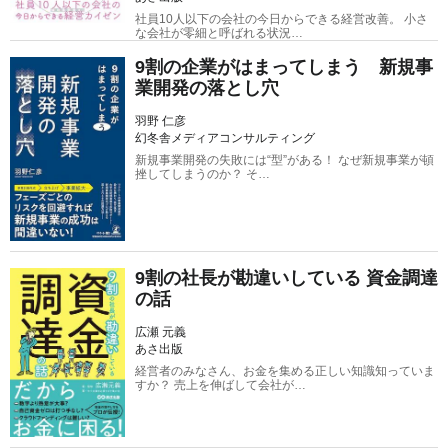
社員10人以下の会社の今日からできる経営改善。 小さ
な会社が零細と呼ばれる状況…
9割の企業がはまってしまう 新規事
業開発の落とし穴
羽野 仁彦
幻冬舎メディアコンサルティング
新規事業開発の失敗には“型”がある！ なぜ新規事業が頓
挫してしまうのか？ そ…
9割の社長が勘違いしている 資金調達
の話
広瀬 元義
あさ出版
経営者のみなさん、お金を集める正しい知識知っていま
すか？ 売上を伸ばして会社が…