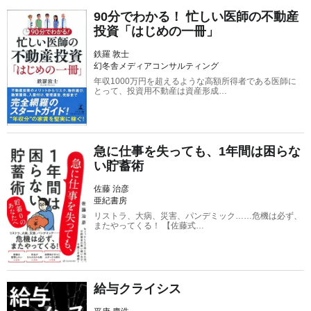
90分でわかる！ 忙しい医師の不動産
投資「はじめの一冊」
鉄羅 敦士
幻冬舎メディアコンサルティング
年収1000万円を超えるような高額所得者である医師に
とって、投資用不動産は資産形成…
急に仕事を失っても、1年間は困らな
い貯蓄術
佐藤 治彦
亜紀書房
リストラ、大病、災害、パンデミック……危機は必ず、
またやってくる！ 【佐藤式…
給与クライシス