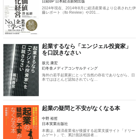
日経BP 日本経済新聞出版
2024年現在、2014年8月に経済産業省より公表された伊
藤レポート（Ito Review）や201…
起業するなら「エンジェル投資家」
を口説きなさい
坂元 康宏
幻冬舎メディアコンサルティング
海外の若手起業家にとって当然の存在でありながら、日
本ではほとんど認知されていな…
起業の疑問と不安がなくなる本
中野 裕哲
日本実業出版社
本書は、経済産業省が後援する起業支援サイト「ドリー
ムゲート」で、累計面談相談者…