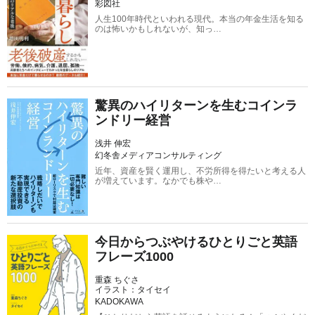
彩図社
人生100年時代といわれる現代。本当の年金生活を知る
のは怖いかもしれないが、知っ…
驚異のハイリターンを生むコインラ
ンドリー経営
浅井 伸宏
幻冬舎メディアコンサルティング
近年、資産を賢く運用し、不労所得を得たいと考える人
が増えています。なかでも株や…
今日からつぶやけるひとりごと英語
フレーズ1000
重森 ちぐさ
イラスト：タイセイ
KADOKAWA