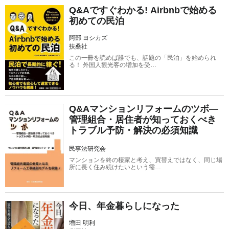
Q&Aですぐわかる! Airbnbで始める
初めての民泊
阿部 ヨシカズ
扶桑社
この一冊を読めば誰でも、話題の「民泊」を始められ
る！ 外国人観光客の増加を受…
Q&Aマンションリフォームのツボ―
管理組合・居住者が知っておくべき
トラブル予防・解決の必須知識
民事法研究会
マンションを終の棲家と考え、買替えではなく、同じ場
所に長く住み続けたいという需…
今日、年金暮らしになった
増田 明利