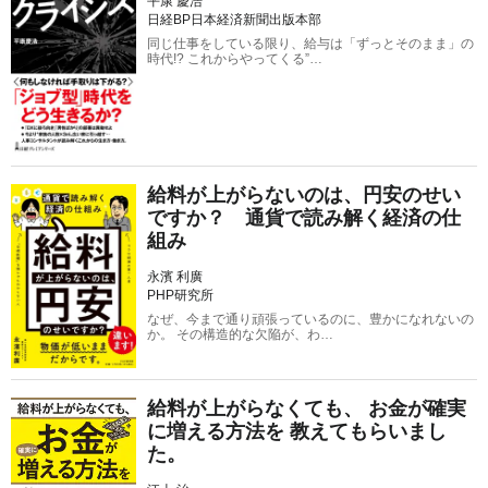
平康 慶浩
日経BP日本経済新聞出版本部
同じ仕事をしている限り、給与は「ずっとそのまま」の
時代!? これからやってくる”…
給料が上がらないのは、円安のせい
ですか？ 通貨で読み解く経済の仕
組み
永濱 利廣
PHP研究所
なぜ、今まで通り頑張っているのに、豊かになれないの
か。 その構造的な欠陥が、わ…
給料が上がらなくても、 お金が確実
に増える方法を 教えてもらいまし
た。