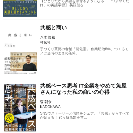
【ひとりだから英語を話せるようになる！「つぶやくだ
け」の英語学習】 英語脳を…
共感と商い
八木 隆裕
祥伝社
手づくり茶筒の老舗「開化堂」 創業明治8年、つくるモ
ノは当時のままの茶筒。 …
共感ベース思考 IT企業をやめて魚屋
さんになった私の商いの心得
森 朝奈
KADOKAWA
SNSでストーリーと信頼をシェア。「共感」からすべて
が始まる！ 代々鮮魚卸を営…