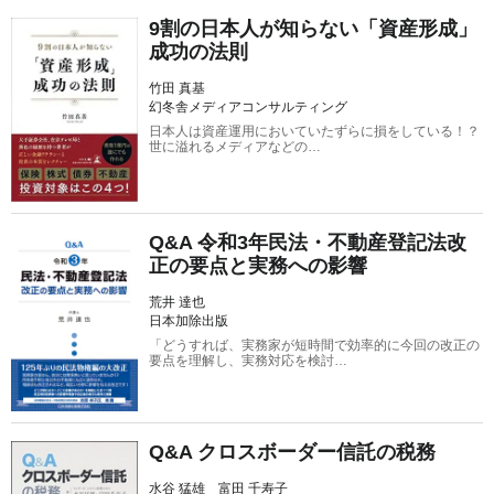
9割の日本人が知らない「資産形成」
成功の法則
竹田 真基
幻冬舎メディアコンサルティング
日本人は資産運用においていたずらに損をしている！？
世に溢れるメディアなどの…
Q&A 令和3年民法・不動産登記法改
正の要点と実務への影響
荒井 達也
日本加除出版
「どうすれば、実務家が短時間で効率的に今回の改正の
要点を理解し、実務対応を検討…
Q&A クロスボーダー信託の税務
水谷 猛雄 富田 千寿子