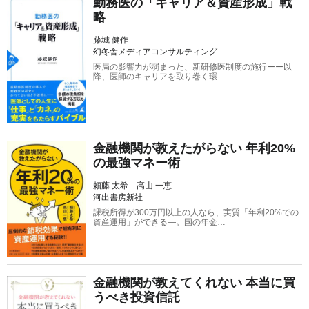
勤務医の「キャリア＆資産形成」戦
略
藤城 健作
幻冬舎メディアコンサルティング
医局の影響力が弱まった、新研修医制度の施行ーー以
降、医師のキャリアを取り巻く環…
金融機関が教えたがらない 年利20%
の最強マネー術
頼藤 太希 高山 一恵
河出書房新社
課税所得が300万円以上の人なら、実質「年利20%での
資産運用」ができる―。国の年金…
金融機関が教えてくれない 本当に買
うべき投資信託