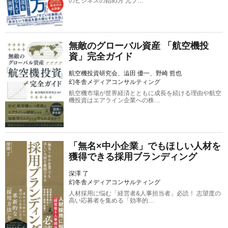
のビジネスの始め方 元ブ…
無敵のグローバル資産 「航空機投
資」完全ガイド
航空機投資研究会、澁田 優一、野崎 哲也
幻冬舎メディアコンサルティング
航空機市場が世界経済とともに成長を続ける理由や航空
機投資はエアライン企業への株…
「無名×中小企業」でもほしい人材を
獲得できる採用ブランディング
深澤 了
幻冬舎メディアコンサルティング
人材採用に悩む「経営者&人事担当者」必読！ 志望度の
高い応募者を集める「効率的…