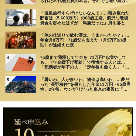
られた20代会社員の本音。それでも通い続ける
理由
「温泉旅行すら行けないなんて」…積み重ねた
2
貯蓄は〈5,600万円〉の68歳主婦。潤沢な老後
資金を貯めたはずが「馬鹿だった」肩を落とす
理由
「俺の仕送りで飲む酒は、うまかったか？」…
3
年金月8万円・71歳父を支えた〈月5万円の援
助〉が途絶えた夜
75歳まで我慢して年金を“71万円”も増やして
4
も、〈年金繰下げ受給〉で後悔する人とは…
「配偶者が年下の人」「定年後も働く人」「特
別な年金を受け取れる人」【CFPが解説】
「暑いわ、人が多いわ、物価は高いわ」…夢だ
5
った“長野移住”を果たした年金11万円・65歳男
性。2年後、ウンザリだった東京の夜景に「癒
された」ワケ