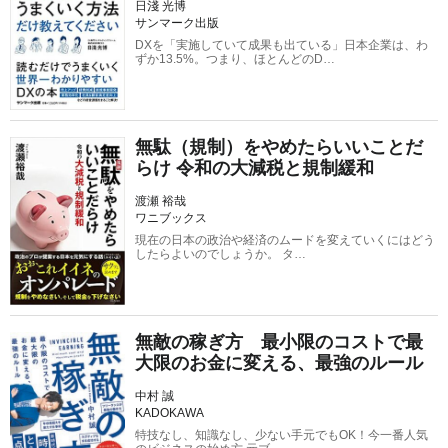
日淺 光博
サンマーク出版
DXを「実施していて成果も出ている」日本企業は、わ
ずか13.5%。つまり、ほとんどのD…
無駄（規制）をやめたらいいことだ
らけ 令和の大減税と規制緩和
渡瀬 裕哉
ワニブックス
現在の日本の政治や経済のムードを変えていくにはどう
したらよいのでしょうか。 タ…
無敵の稼ぎ方 最小限のコストで最
大限のお金に変える、最強のルール
中村 誠
KADOKAWA
特技なし、知識なし、少ない手元でもOK！今一番人気