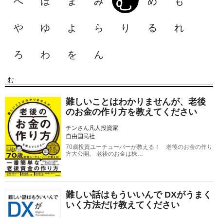
む
へ
ほ
ま
み
め
も
や
ゆ
よ
ら
り
る
れ
ろ
わ
を
ん
む
難しいことはわかりませんが、老後
のお金の作り方を教えてください
チンさん凡人投資家
自由国民社
70歳投資ユーチューバーが教える！ 老後のお金の作り
方大公開。 老後のお金は株…
難しい話はもういいんで DXがうまく
いく方法だけ教えてください