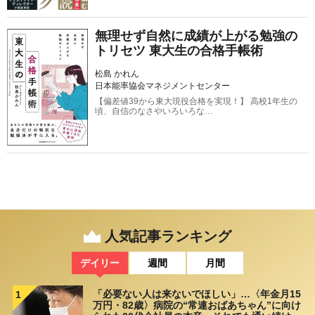
無理せず自然に成績が上がる勉強の
トリセツ 東大生の合格手帳術
松島 かれん
日本能率協会マネジメントセンター
【偏差値39から東大現役合格を実現！】 高校1年生の
頃、自信のなさやいろいろな…
人気記事ランキング
デイリー
週間
月間
「必要ない人は来ないでほしい」…〈年金月15
1
万円・82歳〉病院の“常連おばあちゃん”に向け