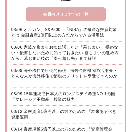
会員向けセミナーの一覧
08/06 オルカン、S&P500…「NISA」の最適な投資対象
とは 金融資産1億円以上の方だからできる活用法
08/06 家族が集まるお盆に話したい「墓じまい」 揉めな
い・後悔しないために知っておきたい 墓じまいの進め方
から、墓じまい後の「引っ越し先」まで解説
08/09 海外移住で圧倒的節税！海外金融機関の活用法 ～
どんな人が海外移住で節税のメリットを享受できるのか
～
08/09 15年連続で日本人のロングステイ希望NO.1の国
「マレーシア不動産」投資の魅力
08/12 金融資産1億円以上の方のための 「本来あるべき
資産運用」
08/14 資産規模5億円以上の方のための 「資産管理会