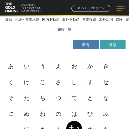
あなたの財産を
マイページ/ログイン
「守る・増やす・残す」
ための総合情報サイト
最新
相続・事業承継
国内不動産
海外不動産
事業投資
海外活用
保険
資
記事一覧
連載一覧
著者一覧
書籍一覧
セミナー情報
お知らせ
書籍一覧
教育
健康
あ
い
う
え
お
か
き
く
け
こ
さ
し
す
せ
そ
た
ち
つ
て
と
な
に
ぬ
ね
の
は
ひ
ふ