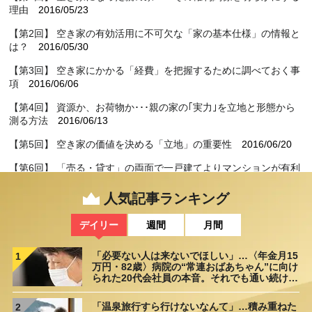
理由
2016/05/23
【第2回】 空き家の有効活用に不可欠な「家の基本仕様」の情報と
は？
2016/05/30
【第3回】 空き家にかかる「経費」を把握するために調べておく事
項
2016/06/06
【第4回】 資源か、お荷物か･･･親の家の｢実力｣を立地と形態から
測る方法
2016/06/13
【第5回】 空き家の価値を決める「立地」の重要性
2016/06/20
【第6回】 「売る・貸す」の両面で一戸建てよりマンションが有利
な理由
2016/06/27
人気記事ランキング
【第7回】 「広い家」が不動産の売買市場から敬遠されてしまう理
由
2016/07/04
デイリー
週間
月間
【第8回】 住宅・不動産サイトから親の家の「価値」を把握する方
法
2016/07/11
「必要ない人は来ないでほしい」…〈年金月15
1
万円・82歳〉病院の“常連おばあちゃん”に向け
られた20代会社員の本音。それでも通い続ける
【第9回】 親の空き家の売却——売り出し価格等を決定する方法
理由
2016/07/18
「温泉旅行すら行けないなんて」…積み重ねた
2