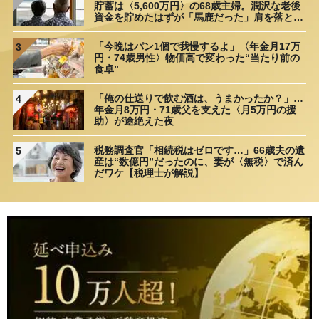
【第10回】 立地や築年数によって異なる「親の家」の有効活用
貯蓄は〈5,600万円〉の68歳主婦。潤沢な老後
法
2016/07/25
資金を貯めたはずが「馬鹿だった」肩を落とす
理由
【第11回】 誰も住まない親の家――まずは「売却」を検討すべき
「今晩はパン1個で我慢するよ」〈年金月17万
3
理由
2016/08/01
円・74歳男性〉物価高で変わった“当たり前の
食卓”
【第12回】 空き家になった「親の家」を貸し出す場合の留意点
2016/08/08
「俺の仕送りで飲む酒は、うまかったか？」…
4
年金月8万円・71歳父を支えた〈月5万円の援
【第13回】 手放したら二度と入手できない「超一等地にある親の
助〉が途絶えた夜
家」の活用
2016/08/15
税務調査官「相続税はゼロです…」66歳夫の遺
5
【第14回】 地方都市＆バス利用の場所にある「親の家」をどうす
産は“数億円”だったのに、妻が〈無税〉で済ん
るか？
2016/08/22
だワケ【税理士が解説】
【最終回】 遠い「親の家」の賃貸・売却手続きをする方法
2016/08/29