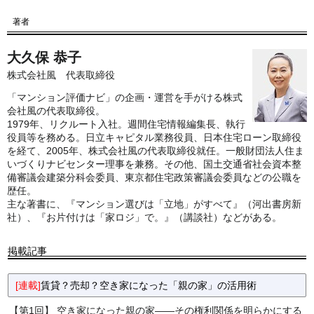
著者
大久保 恭子
株式会社風 代表取締役
「マンション評価ナビ」の企画・運営を手がける株式
会社風の代表取締役。
1979年、リクルート入社。週間住宅情報編集長、執行
役員等を務める。日立キャピタル業務役員、日本住宅ローン取締役
を経て、2005年、株式会社風の代表取締役就任。一般財団法人住ま
いづくりナビセンター理事を兼務。その他、国土交通省社会資本整
備審議会建築分科会委員、東京都住宅政策審議会委員などの公職を
歴任。
主な著書に、『マンション選びは「立地」がすべて』（河出書房新
社）、『お片付けは「家ロジ」で。』（講談社）などがある。
掲載記事
[連載]
賃貸？売却？空き家になった「親の家」の活用術
【第1回】 空き家になった親の家――その権利関係を明らかにする