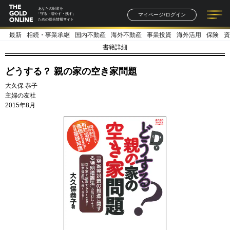
あなたの財産を
マイページ/ログイン
「守る・増やす・残す」
ための総合情報サイト
最新
相続・事業承継
国内不動産
海外不動産
事業投資
海外活用
保険
資
記事一覧
連載一覧
著者一覧
書籍一覧
セミナー情報
お知らせ
書籍詳細
どうする？ 親の家の空き家問題
大久保 恭子
主婦の友社
2015年8月