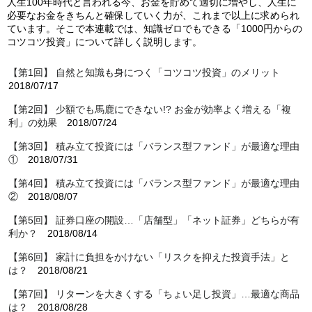
人生100年時代と言われる今、お金を貯めて適切に増やし、人生に
必要なお金をきちんと確保していく力が、これまで以上に求められ
ています。そこで本連載では、知識ゼロでもできる「1000円からの
コツコツ投資」について詳しく説明します。
【第1回】 自然と知識も身につく「コツコツ投資」のメリット
2018/07/17
【第2回】 少額でも馬鹿にできない!? お金が効率よく増える「複
利」の効果
2018/07/24
【第3回】 積み立て投資には「バランス型ファンド」が最適な理由
①
2018/07/31
【第4回】 積み立て投資には「バランス型ファンド」が最適な理由
②
2018/08/07
【第5回】 証券口座の開設…「店舗型」「ネット証券」どちらが有
利か？
2018/08/14
【第6回】 家計に負担をかけない「リスクを抑えた投資手法」と
は？
2018/08/21
【第7回】 リターンを大きくする「ちょい足し投資」…最適な商品
は？
2018/08/28