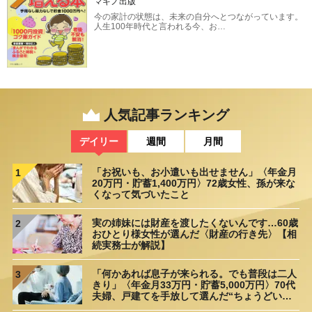
マキノ出版
今の家計の状態は、未来の自分へとつながっています。
人生100年時代と言われる今、お…
人気記事ランキング
デイリー
週間
月間
「お祝いも、お小遣いも出せません」〈年金月
1
20万円・貯蓄1,400万円〉72歳女性、孫が来な
くなって気づいたこと
実の姉妹には財産を渡したくないんです…60歳
2
おひとり様女性が選んだ〈財産の行き先〉【相
続実務士が解説】
「何かあれば息子が来られる。でも普段は二人
3
きり」〈年金月33万円・貯蓄5,000万円〉70代
夫婦、戸建てを手放して選んだ“ちょうどいい
距離”