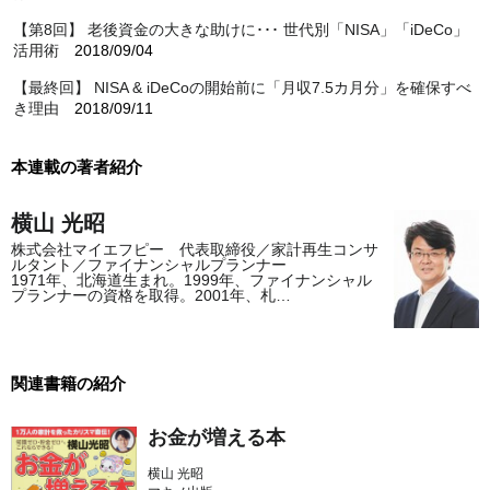
【第8回】 老後資金の大きな助けに･･･ 世代別「NISA」「iDeCo」
活用術
2018/09/04
【最終回】 NISA & iDeCoの開始前に「月収7.5カ月分」を確保すべ
き理由
2018/09/11
本連載の著者紹介
横山 光昭
株式会社マイエフピー 代表取締役／家計再生コンサ
ルタント／ファイナンシャルプランナー
1971年、北海道生まれ。1999年、ファイナンシャル
プランナーの資格を取得。2001年、札…
関連書籍の紹介
お金が増える本
横山 光昭