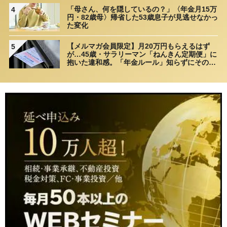
「母さん、何を隠しているの？」〈年金月15万
4
円・82歳母〉帰省した53歳息子が見逃せなかっ
た変化
【メルマガ会員限定】月20万円もらえるはず
5
が…45歳・サラリーマン「ねんきん定期便」に
抱いた違和感。「年金ルール」知らずにそのま
ま20年…65歳で受け取ることになる年金額に唖
然「何かの間違いでは？」