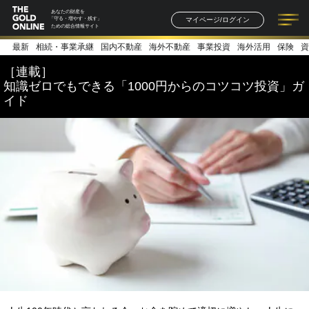
あなたの財産を
マイページ/ログイン
「守る・増やす・残す」
ための総合情報サイト
最新
相続・事業承継
国内不動産
海外不動産
事業投資
海外活用
保険
資
記事一覧
連載一覧
著者一覧
書籍一覧
セミナー情報
お知らせ
［連載］
知識ゼロでもできる「1000円からのコツコツ投資」ガ
イド