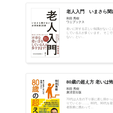
老人入門 いまさら聞
和田 秀樹
ワニブックス
老いに対する正しい知識がないこ
している人が多くいます。 そこ
ない」とい…
80歳の超え方 老いは
和田 秀樹
廣済堂出版
70代は人生の下り坂に差し掛か
りていくか……。80代、90代を
者医療に携わって…