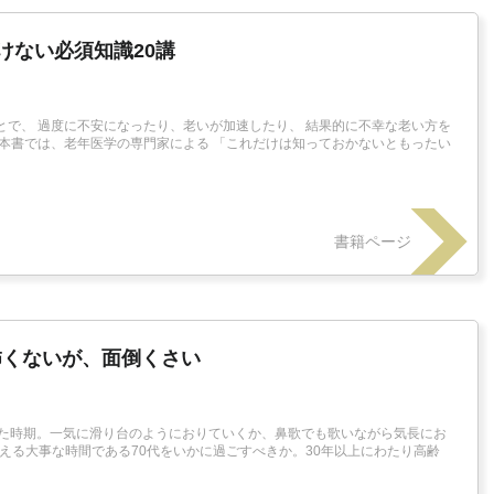
けない必須知識20講
とで、 過度に不安になったり、老いが加速したり、 結果的に不幸な老い方を
で本書では、老年医学の専門家による 「これだけは知っておかないともったい
書籍ページ
怖くないが、面倒くさい
った時期。一気に滑り台のようにおりていくか、鼻歌でも歌いながら気長にお
迎える大事な時間である70代をいかに過ごすべきか。30年以上にわたり高齢