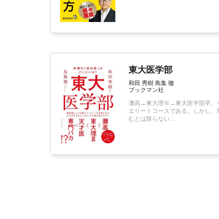
東大医学部
和田 秀樹 鳥集 徹
ブックマン社
灘高→東大理Ⅲ→東大医学部卒。
エリートコースである。しかし、
むとは限らない…