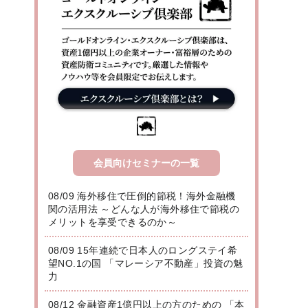
会員向けセミナーの一覧
08/09 海外移住で圧倒的節税！海外金融機
関の活用法 ～どんな人が海外移住で節税の
メリットを享受できるのか～
08/09 15年連続で日本人のロングステイ希
望NO.1の国 「マレーシア不動産」投資の魅
力
08/12 金融資産1億円以上の方のための 「本