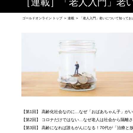
［連載］「老人入門」老
ゴールドオンライン トップ
>
連載
>
「老人入門」老いについて知ってお
【第1回】 高齢化社会なのに…なぜ「おばあちゃん子」が
【第2回】 コロナだけではない…なぜ老人は社会から隔離
【第3回】 高齢になれば誰もがんになる！70代が「治療と