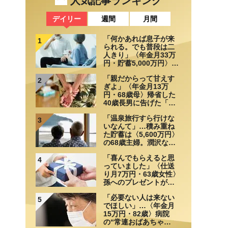
人気記事ランキング
デイリー
週間
月間
「何かあれば息子が来
1
られる。でも普段は二
人きり」〈年金月33万
円・貯蓄5,000万円〉70
代夫婦、戸建てを手放
「親だからって甘えす
して選んだ“ちょうどい
2
ぎよ」〈年金月13万
い距離”
円・68歳母〉帰省した
40歳長男に告げた「も
う実家には泊めない」
「温泉旅行すら行けな
3
いなんて」…積み重ね
た貯蓄は〈5,600万円〉
の68歳主婦。潤沢な老
後資金を貯めたはずが
「喜んでもらえると思
「馬鹿だった」肩を落
4
っていました」〈仕送
とす理由
り月7万円・63歳女性〉
孫へのプレゼントがき
っかけで崩れた親子関
「必要ない人は来ない
係
5
でほしい」…〈年金月
15万円・82歳〉病院
の“常連おばあちゃ