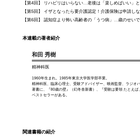
【第4回】 リハビリはいらない…老後は「楽しめばいい」
【第5回】 イザとなったら要介護認定！介護保険は申請し
【第6回】 認知症より怖い高齢者の「うつ病」…歳のせい
本連載の著者紹介
和田 秀樹
精神科医
1960年生まれ。1985年東京大学医学部卒業。
精神科医、臨床心理士、受験アドバイザー、映画監督、ラジオパー
著書に、『80歳の壁』（幻冬舎新書）、『受験は要領 たとえば
ベストセラーがある。
関連書籍の紹介