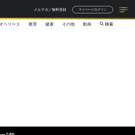
メルマガ／無料登録
マイページ/ログイン
オペリース
教育
健康
その他
動画
検索
記事一覧
連載一覧
著者一覧
書籍一覧
セミナー情報
お知らせ