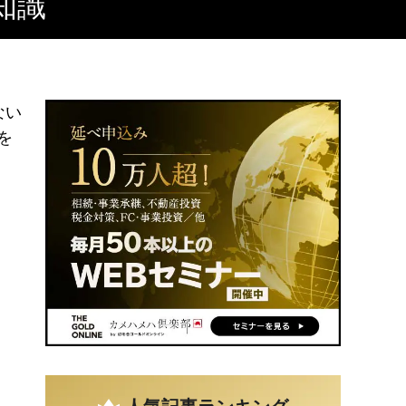
知識
ない
を