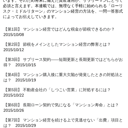
います。そのため将来に備えた資産運用が、サラリーマンにとって
必須と言えます。本連載では、無理なく手軽に始められる「ローリ
スク・ミドルリターン」のマンション経営の方法を、一問一答形式
によってお伝えしていきます。
【第1回】 マンション経営ではどんな税金が節税できるのか？
2015/10/08
【第2回】 節税をメインとしたマンション経営の弊害とは？
2015/10/12
【第3回】 サブリース契約――短期更新と長期更新ではどちらがお
得？
2015/10/15
【第4回】 マンション購入後に重大欠陥が発覚したときの対処法と
は？
2015/10/19
【第5回】 不動産会社の「しつこい営業」に対処するには？
2015/10/22
【第6回】 長期ローン契約で気になる「マンション寿命」とは？
2015/10/26
【第7回】 マンション経営を続ける上で見逃せない「出費」項目と
は？
2015/10/29