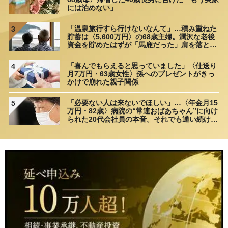
には泊めない」
「温泉旅行すら行けないなんて」…積み重ねた
3
貯蓄は〈5,600万円〉の68歳主婦。潤沢な老後
資金を貯めたはずが「馬鹿だった」肩を落とす
理由
「喜んでもらえると思っていました」〈仕送り
4
月7万円・63歳女性〉孫へのプレゼントがきっ
かけで崩れた親子関係
「必要ない人は来ないでほしい」…〈年金月15
5
万円・82歳〉病院の“常連おばあちゃん”に向け
られた20代会社員の本音。それでも通い続ける
理由