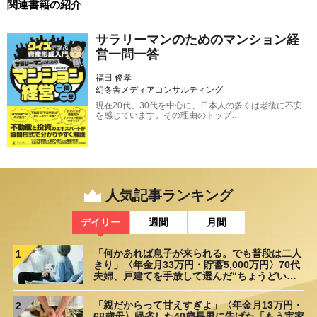
関連書籍の紹介
サラリーマンのためのマンション経
営一問一答
福田 俊孝
幻冬舎メディアコンサルティング
現在20代、30代を中心に、日本人の多くは老後に不安
を感じています。その理由のトップ…
人気記事ランキング
デイリー
週間
月間
「何かあれば息子が来られる。でも普段は二人
1
きり」〈年金月33万円・貯蓄5,000万円〉70代
夫婦、戸建てを手放して選んだ“ちょうどいい
距離”
「親だからって甘えすぎよ」〈年金月13万円・
2
68歳母〉帰省した40歳長男に告げた「もう実家