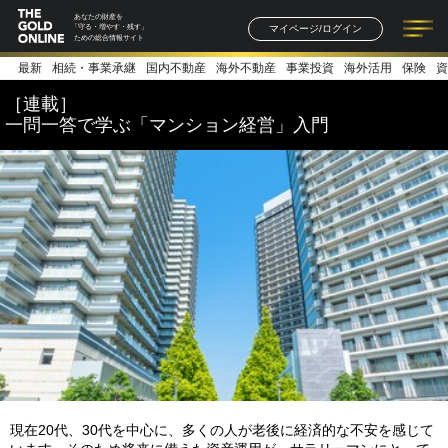
あなたの財産を
マイページ/ログイン
「守る・増やす・残す」
ための総合情報サイト
最新
相続・事業承継
国内不動産
海外不動産
事業投資
海外活用
保険
資
記事一覧
連載一覧
著者一覧
書籍一覧
セミナー情報
お知らせ
［連載］
一問一答で学ぶ「マンション経営」入門
現在20代、30代を中心に、多くの人が老後に経済的な不安を感じて