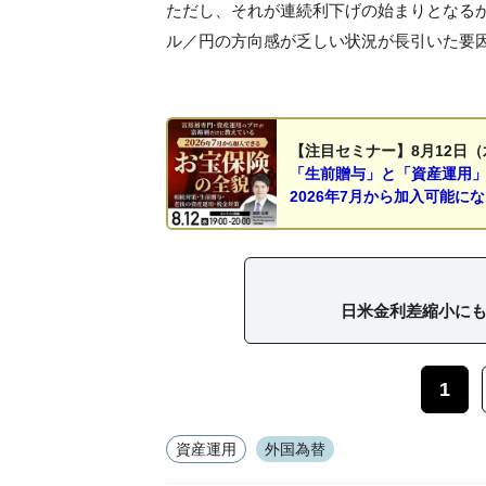
ただし、それが連続利下げの始まりとなる
ル／円の方向感が乏しい状況が長引いた要
【注目セミナー】8月12日（
「生前贈与」と「資産運用
2026年7月から加入可能に
日米金利差縮小にも
1
資産運用
外国為替