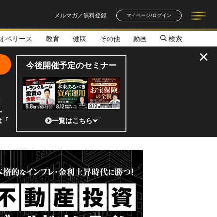
メルマガ／無料登録
マイページ/ログイン
オペリース
教育
健康
その他
動画
検索
記事一覧
連載一覧
著者一覧
書籍一覧
セミナー情報
お知らせ
×
今後開催予定のセミナー
全貌
?」 日本の宇宙ベンチャーのココがスゴイ！／補助金から実需へ、知られ
一覧はこちら