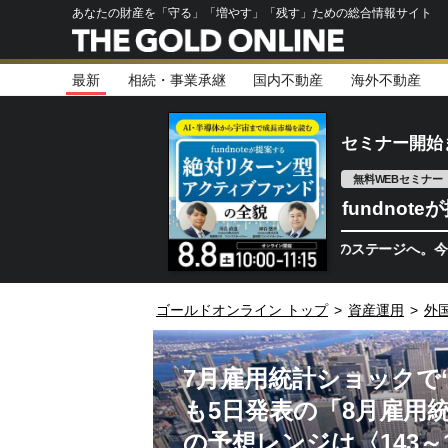
あなたの財産を「守る」「増やす」「残す」ための総合情報サイト
最新
相続・事業承継
国内不動産
海外不動産
セミナー開始
無料WEBセミナー
fundno
半導体相場は次のステージへ。今、機関投資
ゴールドオンライン トップ
>
資産運用
>
外
7月雇用統計ショックで
も5日発表の「8月雇用
の予想レンジは〈143～