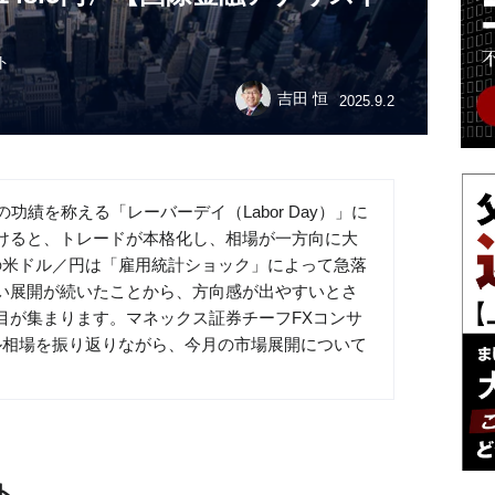
ト
吉田 恒
2025.9.2
功績を称える「レーバーデイ（Labor Day）」に
けると、トレードが本格化し、相場が一方向に大
の米ドル／円は「雇用統計ショック」によって急落
い展開が続いたことから、方向感が出やすいとさ
目が集まります。マネックス証券チーフFXコンサ
ル相場を振り返りながら、今月の市場展開について
ト