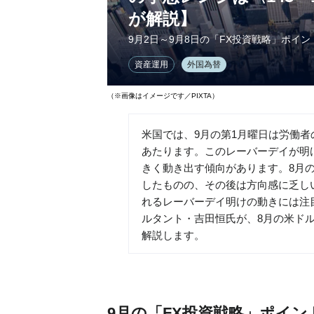
が解説】
9月2日～9月8日の「FX投資戦略」ポイン
資産運用
外国為替
（※画像はイメージです／PIXTA）
米国では、9月の第1月曜日は労働者の
あたります。このレーバーデイが明
きく動き出す傾向があります。8月
したものの、その後は方向感に乏し
れるレーバーデイ明けの動きには注
ルタント・吉田恒氏が、8月の米ド
解説します。
9月の「FX投資戦略」ポイン