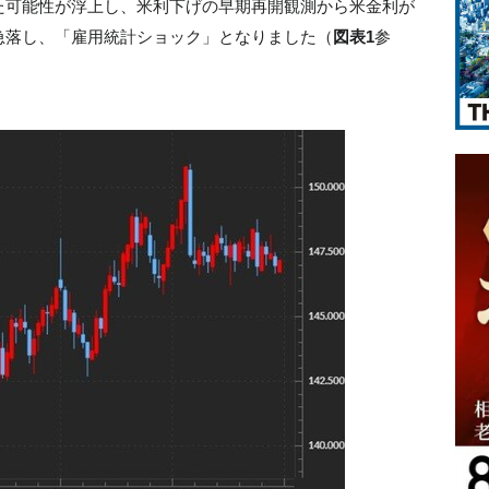
た可能性が浮上し、米利下げの早期再開観測から米金利が
急落し、「雇用統計ショック」となりました（
図表1
参