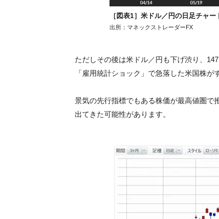
［図表1］米ドル／円の日足チャート
出所：マネックストレーダーFX
ただしその後は米ドル／円も下げ渋り、14
「雇用統計ショック」で急落した米国株が
景気の先行指標でもある株価が最高値圏で
出てきた可能性があります。