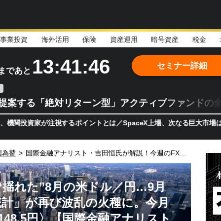
事業投資
海外活用
保険
資産運用
暗号資産
税金
13:41:44
セミナー詳細
まであと
teが提案する「絶対リターン型」アクティブファンドの
家が注視するポイントとは／SpaceX上場、次なる巨大市場は「宇宙!
国為替
>
国際金融アナリスト・吉田恒氏が解説！今週のFX投資戦略
“揺れた”8月の米ドル／円…9月
統計」が再び波乱の火種に。今月
148.5円〉【国際金融アナリスト