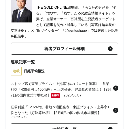
THE GOLD ONLINE編集部。『あなたの財産を「守
る」「増やす」「残す」ための総合情報サイト』を
掲げ、企業オーナー・富裕層を主要読者ターゲット
として記事を制作・編集している（写真は編集長の
立本正樹）。X（旧ツイッター）
「@gentoshago」
では厳選した記事
を配信中。
著者プロフィール詳細
連載記事一覧
連載
日経平均概況
ストップ高で東証プライム・上昇率1位の〈ロート製薬〉…営業
利益「438億円→450億円」へ上方修正、好決算の背景は？【8月
7日の国内株式市場概況】
2026/08/07
NEW
経常利益「12.6％増」着地＆増配発表…東証プライム・上昇率1
位となった〈好決算銘柄〉【8月6日の国内株式市場概況】
2026/08/06
〈イビデン〉ストップ高で東証プライム・上昇率1位…純利益予