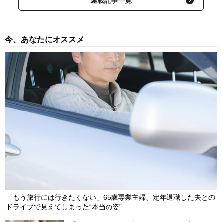
連載記事一覧
想「580億円→840億円」へ上方修正＆株式分割の発表【8月5日
の国内株式市場概況】
2026/08/05
今、あなたにオススメ
わずか1週間で「株価2倍」…トーメンデバイスが連日ストップ高
で急騰した理由は？【8月4日の国内株式市場概況】
2026/08/04
営業利益「44.8％増」の好決算でストップ高…東証プライム・上
昇率1位となった〈注目銘柄〉の正体【8月3日の国内株式市場概
況】
2026/08/03
「もう旅行には行きたくない」65歳専業主婦、定年退職した夫との
ドライブで見えてしまった“本当の姿”