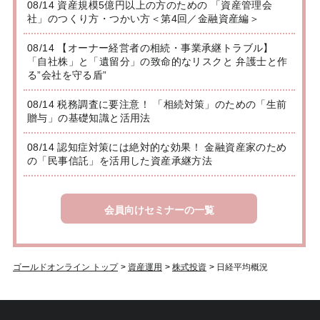
08/14 資産規模5億円以上の方のための 「資産管理会
社」のつくり方・つかい方＜第4回／金融資産編＞
08/14 【オーナー経営者の相続・事業承継トラブル】
「自社株」と「遺留分」の致命的なリスクと 弁護士と作
る”会社を守る盾”
08/14 税務調査に要注意！ 「相続対策」のための「生前
贈与」の基礎知識と活用法
08/14 認知症対策には絶対的な効果！ 金融資産家のため
の「民事信託」を活用した資産承継方法
会員向けセミナーの一覧
ゴールドオンライン トップ
>
資産運用
>
株式投資
>
日経平均概況