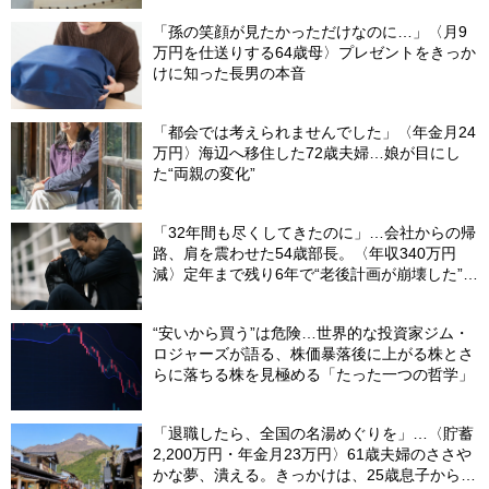
「孫の笑顔が見たかっただけなのに…」〈月9
万円を仕送りする64歳母〉プレゼントをきっか
けに知った長男の本音
「都会では考えられませんでした」〈年金月24
万円〉海辺へ移住した72歳夫婦…娘が目にし
た“両親の変化”
「32年間も尽くしてきたのに」…会社からの帰
路、肩を震わせた54歳部長。〈年収340万円
減〉定年まで残り6年で“老後計画が崩壊した”ワ
ケ
“安いから買う”は危険…世界的な投資家ジム・
ロジャーズが語る、株価暴落後に上がる株とさ
らに落ちる株を見極める「たった一つの哲学」
「退職したら、全国の名湯めぐりを」…〈貯蓄
2,200万円・年金月23万円〉61歳夫婦のささや
かな夢、潰える。きっかけは、25歳息子から届