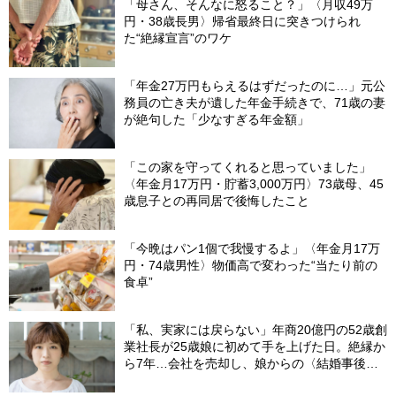
「母さん、そんなに怒ること？」〈月収49万
円・38歳長男〉帰省最終日に突きつけられ
た“絶縁宣言”のワケ
「年金27万円もらえるはずだったのに…」元公
務員の亡き夫が遺した年金手続きで、71歳の妻
が絶句した「少なすぎる年金額」
「この家を守ってくれると思っていました」
〈年金月17万円・貯蓄3,000万円〉73歳母、45
歳息子との再同居で後悔したこと
「今晩はパン1個で我慢するよ」〈年金月17万
円・74歳男性〉物価高で変わった“当たり前の
食卓”
「私、実家には戻らない」年商20億円の52歳創
業社長が25歳娘に初めて手を上げた日。絶縁か
ら7年…会社を売却し、娘からの〈結婚事後報
告〉にも笑顔になれたワケ