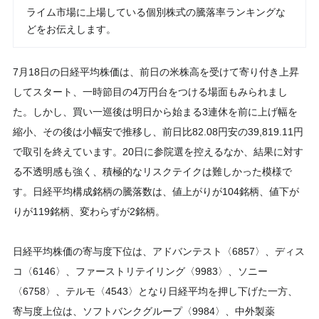
ライム市場に上場している個別株式の騰落率ランキングな
どをお伝えします。
7月18日の日経平均株価は、前日の米株高を受けて寄り付き上昇
してスタート、一時節目の4万円台をつける場面もみられまし
た。しかし、買い一巡後は明日から始まる3連休を前に上げ幅を
縮小、その後は小幅安で推移し、前日比82.08円安の39,819.11円
で取引を終えています。20日に参院選を控えるなか、結果に対す
る不透明感も強く、積極的なリスクテイクは難しかった模様で
す。日経平均構成銘柄の騰落数は、値上がりが104銘柄、値下が
りが119銘柄、変わらずが2銘柄。
日経平均株価の寄与度下位は、アドバンテスト〈6857〉、ディス
コ〈6146〉、ファーストリテイリング〈9983〉、ソニー
〈6758〉、テルモ〈4543〉となり日経平均を押し下げた一方、
寄与度上位は、ソフトバンクグループ〈9984〉、中外製薬