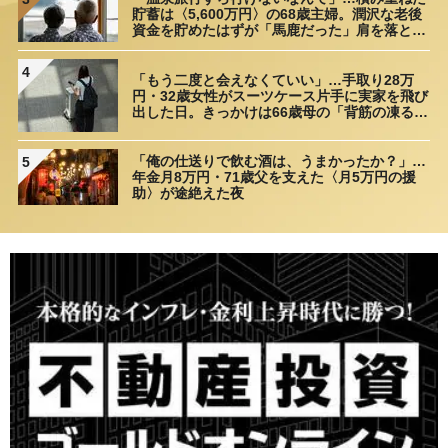
貯蓄は〈5,600万円〉の68歳主婦。潤沢な老後
資金を貯めたはずが「馬鹿だった」肩を落とす
理由
4
「もう二度と会えなくていい」…手取り28万
円・32歳女性がスーツケース片手に実家を飛び
出した日。きっかけは66歳母の「背筋の凍る一
言」
「俺の仕送りで飲む酒は、うまかったか？」…
5
年金月8万円・71歳父を支えた〈月5万円の援
助〉が途絶えた夜