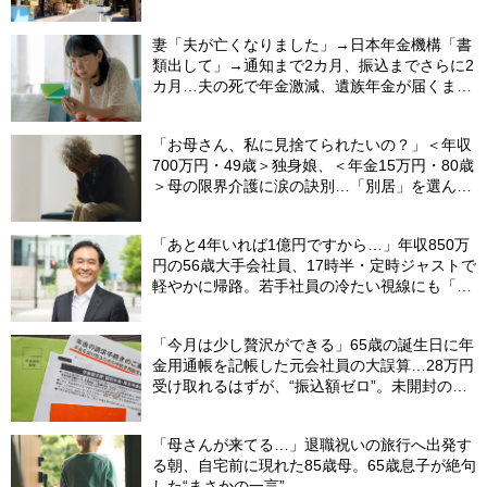
いた「まさかのLINE」
妻「夫が亡くなりました」→日本年金機構「書
類出して」→通知まで2カ月、振込までさらに2
カ月…夫の死で年金激減、遺族年金が届くまで
の「4カ月」で貯金がどんどん減る妻の悲劇
【CFPが解説】
「お母さん、私に見捨てられたいの？」＜年収
700万円・49歳＞独身娘、＜年金15万円・80歳
＞母の限界介護に涙の訣別…「別居」を選んだ
娘を襲った“罪悪感”の正体
「あと4年いれば1億円ですから…」年収850万
円の56歳大手会社員、17時半・定時ジャストで
軽やかに帰路。若手社員の冷たい視線にも「だ
からなに？」の理由【CFPの助言】
「今月は少し贅沢ができる」65歳の誕生日に年
金用通帳を記帳した元会社員の大誤算…28万円
受け取れるはずが、“振込額ゼロ”。未開封の郵
便物に紛れていた〈緑色の封筒〉の正体【FPが
解説】
「母さんが来てる…」退職祝いの旅行へ出発す
る朝、自宅前に現れた85歳母。65歳息子が絶句
した“まさかの一言”