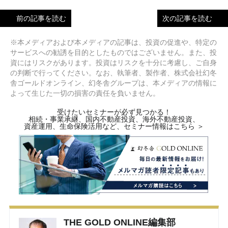
前の記事を読む
次の記事を読む
※本メディアおよび本メディアの記事は、投資の促進や、特定の
サービスへの勧誘を目的としたものではございません。また、投
資にはリスクがあります。投資はリスクを十分に考慮し、ご自身
の判断で行ってください。なお、執筆者、製作者、株式会社幻冬
舎ゴールドオンライン、幻冬舎グループは、本メディアの情報に
よって生じた一切の損害の責任を負いません。
受けたいセミナーが必ず見つかる！
相続・事業承継、国内不動産投資、海外不動産投資、
資産運用、生命保険活用など、セミナー情報はこちら ＞
THE GOLD ONLINE編集部