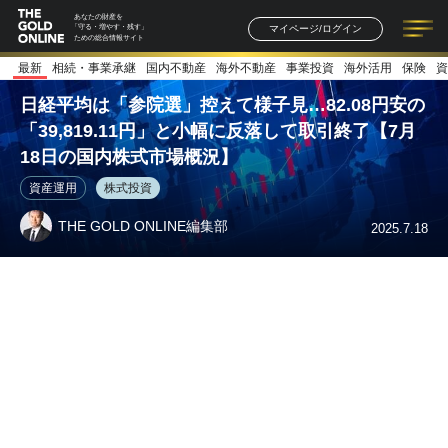
あなたの財産を
マイページ/ログイン
「守る・増やす・残す」
ための総合情報サイト
最新
相続・事業承継
国内不動産
海外不動産
事業投資
海外活用
保険
資
記事一覧
連載一覧
著者一覧
書籍一覧
セミナー情報
お知らせ
日経平均は「参院選」控えて様子見…82.08円安の
「39,819.11円」と小幅に反落して取引終了【7月
18日の国内株式市場概況】
資産運用
株式投資
THE GOLD ONLINE編集部
2025.7.18