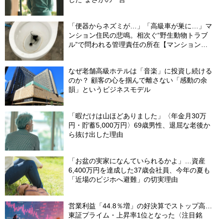
「便器からネズミが…」「高級車が巣に…」マ
ンション住民の悲鳴。相次ぐ“野生動物トラブ
ル”で問われる管理責任の所在【マンション管
理士が警鐘】
なぜ老舗高級ホテルは「音楽」に投資し続ける
のか？ 顧客の心を掴んで離さない「感動の余
韻」というビジネスモデル
「暇だけは山ほどありました」〈年金月30万
円・貯蓄5,000万円〉69歳男性、退屈な老後か
ら抜け出した理由
「お盆の実家になんていられるかよ」…資産
6,400万円を達成した37歳会社員、今年の夏も
「近場のビジホへ避難」の切実理由
営業利益「44.8％増」の好決算でストップ高…
東証プライム・上昇率1位となった〈注目銘