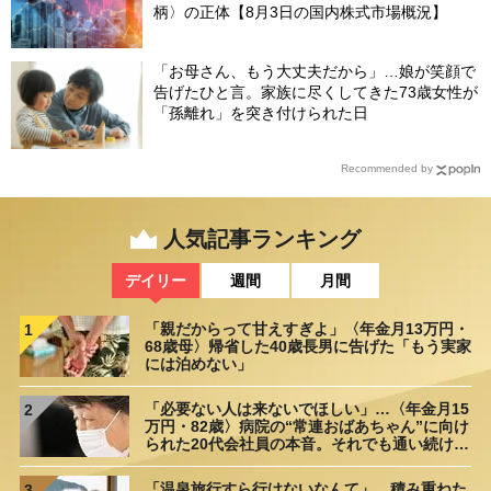
柄〉の正体【8月3日の国内株式市場概況】
「お母さん、もう大丈夫だから」…娘が笑顔で
告げたひと言。家族に尽くしてきた73歳女性が
「孫離れ」を突き付けられた日
Recommended by
人気記事ランキング
デイリー
週間
月間
「親だからって甘えすぎよ」〈年金月13万円・
1
68歳母〉帰省した40歳長男に告げた「もう実家
には泊めない」
「必要ない人は来ないでほしい」…〈年金月15
2
万円・82歳〉病院の“常連おばあちゃん”に向け
られた20代会社員の本音。それでも通い続ける
理由
「温泉旅行すら行けないなんて」…積み重ねた
3