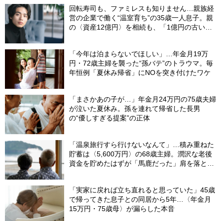
回転寿司も、ファミレスも知りません…親族経
営の企業で働く“温室育ち”の35歳一人息子。親
の〈資産12億円〉を相続も、「1億円の古いビ
ル」しか残らなかったワケ【FPが解説】
「今年は泊まらないでほしい」…年金月19万
円・72歳主婦を襲った“孫バテ”のトラウマ。毎
年恒例「夏休み帰省」にNOを突き付けたワケ
「まさかあの子が…」年金月24万円の75歳夫婦
が泣いた夏休み。孫を連れて帰省した長男
の“優しすぎる提案”の正体
「温泉旅行すら行けないなんて」…積み重ねた
貯蓄は〈5,600万円〉の68歳主婦。潤沢な老後
資金を貯めたはずが「馬鹿だった」肩を落とす
理由
「実家に戻れば立ち直れると思っていた」45歳
で帰ってきた息子との同居から5年…〈年金月
15万円・75歳母〉が漏らした本音