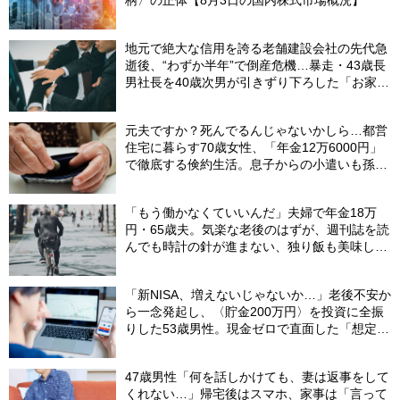
柄〉の正体【8月3日の国内株式市場概況】
地元で絶大な信用を誇る老舗建設会社の先代急
逝後、“わずか半年”で倒産危機…暴走・43歳長
男社長を40歳次男が引きずり下ろした「お家騒
動」の真実
元夫ですか？死んでるんじゃないかしら…都営
住宅に暮らす70歳女性、「年金12万6000円」
で徹底する倹約生活。息子からの小遣いも孫の
お年玉にあて、コツコツ貯めた「驚きの貯蓄
額」
「もう働かなくていいんだ」夫婦で年金18万
円・65歳夫。気楽な老後のはずが、週刊誌を読
んでも時計の針が進まない、独り飯も美味しく
ない日々…半年後、“時給1200円のバイト”を始
めたシニアの現実
「新NISA、増えないじゃないか…」老後不安か
ら一念発起し、〈貯金200万円〉を投資に全振
りした53歳男性。現金ゼロで直面した「想定外
の出費」【FPの助言】
47歳男性「何を話しかけても、妻は返事をして
くれない…」帰宅後はスマホ、家事は「言って