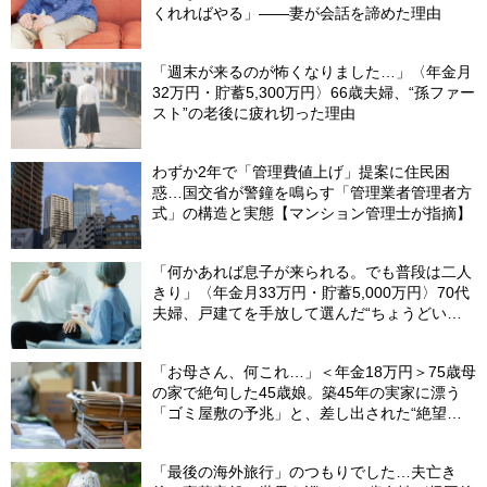
くれればやる」――妻が会話を諦めた理由
「週末が来るのが怖くなりました…」〈年金月
32万円・貯蓄5,300万円〉66歳夫婦、“孫ファー
スト”の老後に疲れ切った理由
わずか2年で「管理費値上げ」提案に住民困
惑…国交省が警鐘を鳴らす「管理業者管理者方
式」の構造と実態【マンション管理士が指摘】
「何かあれば息子が来られる。でも普段は二人
きり」〈年金月33万円・貯蓄5,000万円〉70代
夫婦、戸建てを手放して選んだ“ちょうどいい
距離”
「お母さん、何これ…」＜年金18万円＞75歳母
の家で絶句した45歳娘。築45年の実家に漂う
「ゴミ屋敷の予兆」と、差し出された“絶望の
メモ”
「最後の海外旅行」のつもりでした…夫亡き