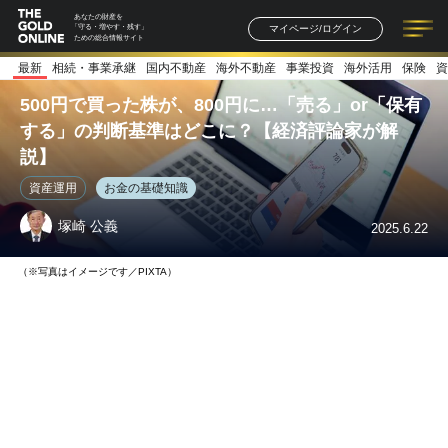
あなたの財産を
マイページ/ログイン
「守る・増やす・残す」
ための総合情報サイト
最新
相続・事業承継
国内不動産
海外不動産
事業投資
海外活用
保険
資
記事一覧
連載一覧
著者一覧
書籍一覧
セミナー情報
お知らせ
500円で買った株が、800円に…「売る」or「保有
する」の判断基準はどこに？【経済評論家が解
説】
資産運用
お金の基礎知識
塚崎 公義
2025.6.22
（※写真はイメージです／PIXTA）