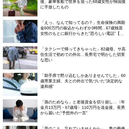
後、豪華客船で世界を巡った68歳女性が帰国後
に手放したもの
「えっ、なんで知ってるの？」生命保険の満期
金600万円の振込からわずか3時間…67歳独居
女性のもとに銀行からきた“恐ろしい電話”【FP
が解説】
「タクシーで帰ってきちゃった」82歳母、サ高
住生活で初めての外出…長男宅で明かした切実
な思い
「助手席で黙り込むしかありませんでした」60
歳専業主婦、夫との外出で気づいた“決定的な
違和感”
「孫のためなら」と老後資金を切り崩し…〈年
金月13万円・67歳母〉110万円を送金後、長男
から届いた“予想外の一言”
「昔のこと、忘れていませんから」…妻の葬儀