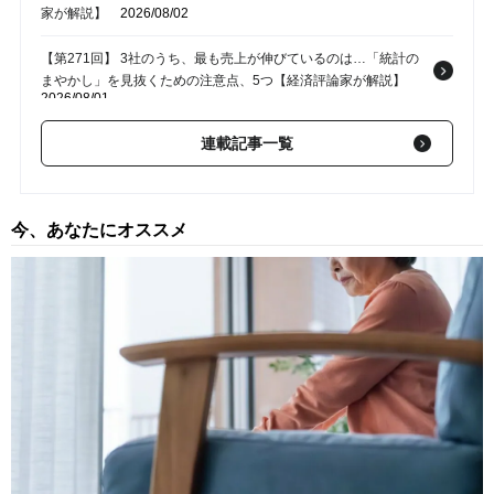
家が解説】
2026/08/02
【第271回】 3社のうち、最も売上が伸びているのは…「統計の
まやかし」を見抜くための注意点、5つ【経済評論家が解説】
2026/08/01
【第270回】 大食いの客が続々来店も…「食べ放題の店」潰れる
連載記事一覧
どころかウハウハになる意外なワケ【経済評論家が解説】
2026/07/26
【第269回】 タワマン価格爆騰、AI関連株上昇に「バブルの予
今、あなたにオススメ
感」も…銀行はバブルを抑止できるか【経済評論家が解説】
2026/07/25
【第268回】 コメの関税、維持か、撤廃か…政治家・経済学者で
視点が異なる「自由貿易」を巡るむずかしい問題
2026/07/19