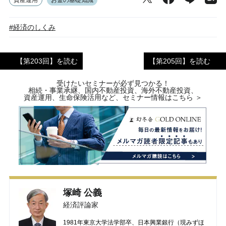
資産運用
お金の基礎知識
#経済のしくみ
【第203回】を読む
【第205回】を読む
受けたいセミナーが必ず見つかる！
相続・事業承継、国内不動産投資、海外不動産投資、
資産運用、生命保険活用など、セミナー情報はこちら ＞
塚崎 公義
経済評論家
1981年東京大学法学部卒、日本興業銀行（現みずほ