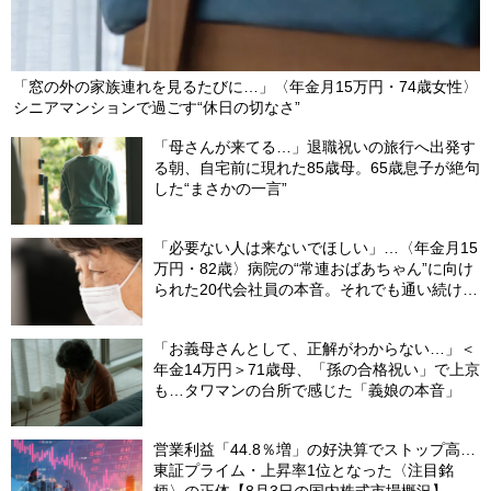
「窓の外の家族連れを見るたびに…」〈年金月15万円・74歳女性〉
シニアマンションで過ごす“休日の切なさ”
「母さんが来てる…」退職祝いの旅行へ出発す
る朝、自宅前に現れた85歳母。65歳息子が絶句
した“まさかの一言”
「必要ない人は来ないでほしい」…〈年金月15
万円・82歳〉病院の“常連おばあちゃん”に向け
られた20代会社員の本音。それでも通い続ける
理由
「お義母さんとして、正解がわからない…」＜
年金14万円＞71歳母、「孫の合格祝い」で上京
も…タワマンの台所で感じた「義娘の本音」
営業利益「44.8％増」の好決算でストップ高…
東証プライム・上昇率1位となった〈注目銘