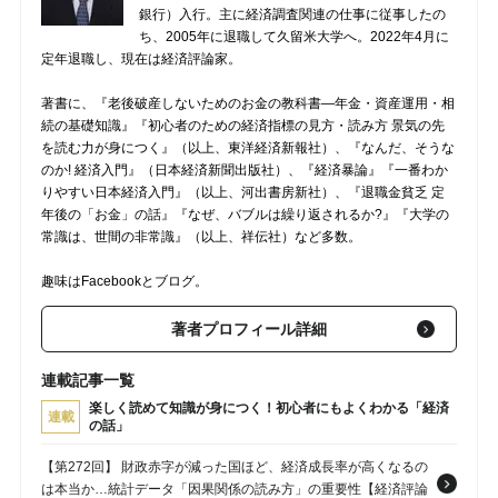
銀行）入行。主に経済調査関連の仕事に従事したの
ち、2005年に退職して久留米大学へ。2022年4月に
定年退職し、現在は経済評論家。
著書に、『老後破産しないためのお金の教科書―年金・資産運用・相
続の基礎知識』『初心者のための経済指標の見方・読み方 景気の先
を読む力が身につく』（以上、東洋経済新報社）、『なんだ、そうな
のか! 経済入門』（日本経済新聞出版社）、『経済暴論』『一番わか
りやすい日本経済入門』（以上、河出書房新社）、『退職金貧乏 定
年後の「お金」の話』『なぜ、バブルは繰り返されるか?』『大学の
常識は、世間の非常識』（以上、祥伝社）など多数。
趣味はFacebookとブログ。
著者プロフィール詳細
連載記事一覧
楽しく読めて知識が身につく！初心者にもよくわかる「経済
連載
の話」
【第272回】 財政赤字が減った国ほど、経済成長率が高くなるの
は本当か…統計データ「因果関係の読み方」の重要性【経済評論