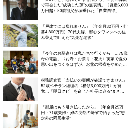
で再会した“成功した孫”の無表情。〈資産6,000
万円超〉80歳祖父が項垂れた「自業自得」
【CFPの助言】
「戸建てには戻れません」〈年金月32万円・貯
蓄4,800万円〉70代夫婦、都心タワマンへの住
み替えで叶えた“気楽な老後”
「今年のお墓参りは私たちで行くから」…75歳
母の電話。〈お寺・お祭り・花火〉実家で夏の
思い出をつくるはずが、お盆の帰省をやめた理
由
税務調査官「支払いの実態が確認できません」
52歳ベテラン経理の〈横領3,000万円〉が発
覚…「即日クビ」を命じた社長に迫る“まさか
の危機”【社労士が解説】
「部屋はもう引き払ったから」〈年金月25万
円・71歳夫婦〉娘の突然の帰省で始まった"想
定外の同居生活"