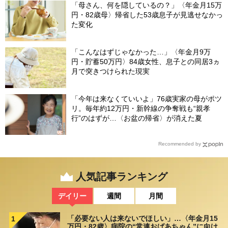
「母さん、何を隠しているの？」〈年金月15万
円・82歳母〉帰省した53歳息子が見逃せなかっ
た変化
「こんなはずじゃなかった…」〈年金月9万
円・貯蓄50万円〉84歳女性、息子との同居3ヵ
月で突きつけられた現実
「今年は来なくていいよ」76歳実家の母がポツ
リ。毎年約12万円・新幹線の争奪戦も“親孝
行”のはずが…〈お盆の帰省〉が消えた夏
Recommended by
人気記事ランキング
デイリー
週間
月間
「必要ない人は来ないでほしい」…〈年金月15
1
万円・82歳〉病院の“常連おばあちゃん”に向け