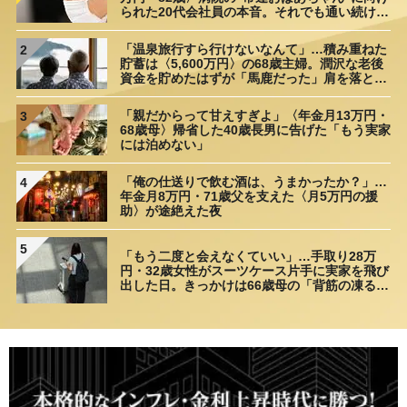
られた20代会社員の本音。それでも通い続ける
理由
「温泉旅行すら行けないなんて」…積み重ねた
2
貯蓄は〈5,600万円〉の68歳主婦。潤沢な老後
資金を貯めたはずが「馬鹿だった」肩を落とす
理由
「親だからって甘えすぎよ」〈年金月13万円・
3
68歳母〉帰省した40歳長男に告げた「もう実家
には泊めない」
「俺の仕送りで飲む酒は、うまかったか？」…
4
年金月8万円・71歳父を支えた〈月5万円の援
助〉が途絶えた夜
5
「もう二度と会えなくていい」…手取り28万
円・32歳女性がスーツケース片手に実家を飛び
出した日。きっかけは66歳母の「背筋の凍る一
言」