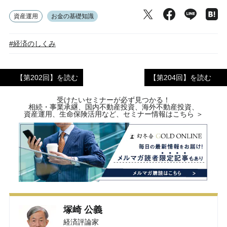
資産運用
お金の基礎知識
#経済のしくみ
【第202回】を読む
【第204回】を読む
受けたいセミナーが必ず見つかる！
相続・事業承継、国内不動産投資、海外不動産投資、
資産運用、生命保険活用など、セミナー情報はこちら ＞
塚崎 公義
経済評論家