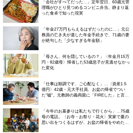
「会社がすべてだった…」定年翌日、60歳元管
理職がひとり見つめるコンビニ弁当。静まり返
った食卓で知った現実
「年金27万円もらえるはずだったのに…」元公
務員の亡き夫が遺した年金手続きで、71歳の妻
が絶句した「少なすぎる年金額」
「母さん、何を隠しているの？」〈年金月15万
円・82歳母〉帰省した53歳息子が見逃せなかっ
た変化
「仕事は順調です、ご心配なく」…〈資産1.5
億円〉42歳・元大手社員、お盆の帰省でつい
た“嘘”。元教師の義両親に「FIREした」と言え
なかったワケ
「今年のお墓参りは私たちで行くから」…75歳
母の電話。〈お寺・お祭り・花火〉実家で夏の
思い出をつくるはずが、お盆の帰省をやめた理
由