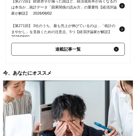
【第272回】 財政赤字が減った国ほど、経済成長率が高くなるの
は本当か…統計データ「因果関係の読み方」の重要性【経済評論
家が解説】
2026/08/02
【第271回】 3社のうち、最も売上が伸びているのは…「統計の
まやかし」を見抜くための注意点、5つ【経済評論家が解説】
2026/08/01
【第270回】 大食いの客が続々来店も…「食べ放題の店」潰れる
連載記事一覧
どころかウハウハになる意外なワケ【経済評論家が解説】
2026/07/26
【第269回】 タワマン価格爆騰、AI関連株上昇に「バブルの予
今、あなたにオススメ
感」も…銀行はバブルを抑止できるか【経済評論家が解説】
2026/07/25
【第268回】 コメの関税、維持か、撤廃か…政治家・経済学者で
視点が異なる「自由貿易」を巡るむずかしい問題
2026/07/19