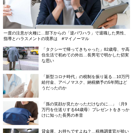
一度の注意が火種に…部下からの「逆パワハラ」で退職した男性、
指導とハラスメントの境界は #マイノーマル
「タクシーで帰ってきちゃった」82歳母、サ高
住生活で初めての外出…長男宅で明かした切実
な思い
「新型コロナ時代」の税制を振り返る…10万円
給付金、アベノマスク、納税猶予の5年間はど
うだったのか
「孫の笑顔が見たかっただけなのに…」〈月9
万円を仕送りする64歳母〉プレゼントをきっか
けに知った長男の本音
貸金庫、お持ちですよね？…税務調査官が拾い