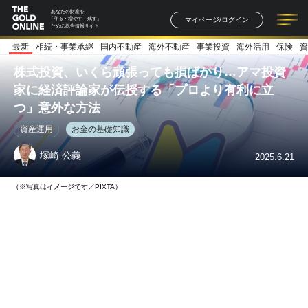
あなたの財産を
マイページ/ログイン
「守る・増やす・残す」
ための総合情報サイト
最新
相続・事業承継
国内不動産
海外不動産
事業投資
海外活用
保険
資
記事一覧
連載一覧
著者一覧
書籍一覧
セミナー情報
お知らせ
株式投資、いくら頑張っても損ばかり…アマ投資
家に経済評論家が伝授する「プロより有利に立
つ」意外な方法
資産運用
お金の基礎知識
塚崎 公義
2025.6.21
（※写真はイメージです／PIXTA）