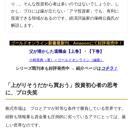
り…。そんな投資初心者は多いのではないでしょうか。し
かし、プロには歯が立たない「アマ投資家」でも、有利に
投資できる領域があるのです。経済評論家の塚崎公義氏が
解説します。
ゴールドオンライン新書最新刊、Amazonにて好評発売中！
父が溶かした退職金【上巻】・【下巻】
小林篤典（著）＋ゴールドオンライン（編集）
シリーズ既刊本も好評発売中 → 紹介ページは
コチラ！
「上がりそうだから買おう」投資初心者の思考
に、プロ失笑
株式市場は、プロとアマが対等な条件で勝負している世界です。
経験も情報量も資金量も圧倒的に劣っているアマにとっては、厳
しい世界なのです。