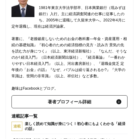
1981年東京大学法学部卒、日本興業銀行（現みずほ
銀行）入行。主に経済調査関連の仕事に従事したの
ち、2005年に退職して久留米大学へ。2022年4月に
定年退職し、現在は経済評論家。
著書に、『老後破産しないためのお金の教科書―年金・資産運用・相
続の基礎知識』『初心者のための経済指標の見方・読み方 景気の先
を読む力が身につく』（以上、東洋経済新報社）、『なんだ、そうな
のか! 経済入門』（日本経済新聞出版社）、『経済暴論』『一番わか
りやすい日本経済入門』（以上、河出書房新社）、『退職金貧乏 定
年後の「お金」の話』『なぜ、バブルは繰り返されるか?』『大学の
常識は、世間の非常識』（以上、祥伝社）など多数。
趣味はFacebookとブログ。
著者プロフィール詳細
連載記事一覧
楽しく読めて知識が身につく！初心者にもよくわかる「経済
連載
の話」