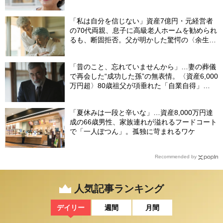
「私は自分を信じない」資産7億円・元経営者
の70代両親、息子に高級老人ホームを勧められ
るも、断固拒否。父が明かした驚愕の〈余生計
画〉【FPが解説】
「昔のこと、忘れていませんから」…妻の葬儀
で再会した“成功した孫”の無表情。〈資産6,000
万円超〉80歳祖父が項垂れた「自業自得」
【CFPの助言】
「夏休みは一段と辛いな」…資産8,000万円達
成の66歳男性、家族連れが溢れるフードコート
で「一人ぽつん」。孤独に苛まれるワケ
Recommended by
人気記事ランキング
デイリー
週間
月間