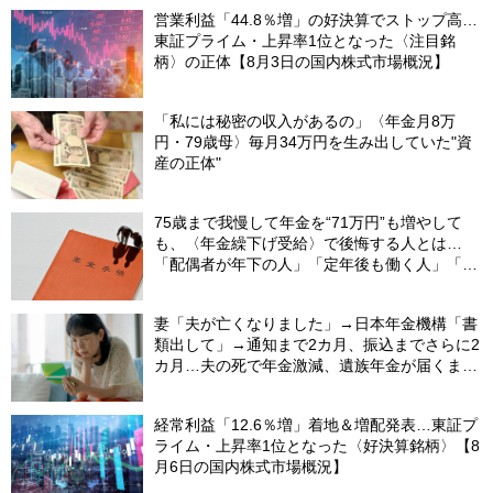
営業利益「44.8％増」の好決算でストップ高…
東証プライム・上昇率1位となった〈注目銘
柄〉の正体【8月3日の国内株式市場概況】
「私には秘密の収入があるの」〈年金月8万
円・79歳母〉毎月34万円を生み出していた"資
産の正体"
75歳まで我慢して年金を“71万円”も増やして
も、〈年金繰下げ受給〉で後悔する人とは…
「配偶者が年下の人」「定年後も働く人」「特
別な年金を受け取れる人」【CFPが解説】
妻「夫が亡くなりました」→日本年金機構「書
類出して」→通知まで2カ月、振込までさらに2
カ月…夫の死で年金激減、遺族年金が届くまで
の「4カ月」で貯金がどんどん減る妻の悲劇
【CFPが解説】
経常利益「12.6％増」着地＆増配発表…東証プ
ライム・上昇率1位となった〈好決算銘柄〉【8
月6日の国内株式市場概況】