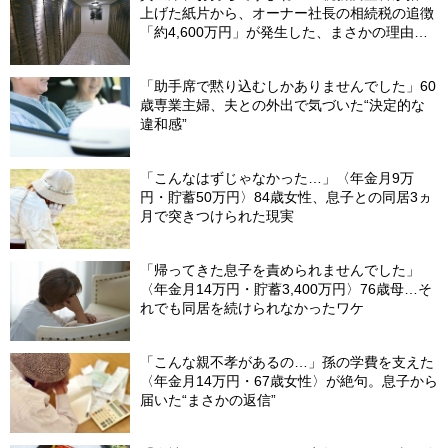
上げた紙片から、オーナー社長の相続税の追徴
「約4,600万円」が発生した、まさかの理由
【税理士が解説】
「助手席で黙り込むしかありませんでした」60
歳専業主婦、夫との外出で気づいた“決定的な
違和感”
「こんなはずじゃなかった…」〈年金月9万
円・貯蓄50万円〉84歳女性、息子との同居3ヵ
月で突きつけられた現実
「帰ってきた息子を責められませんでした」
〈年金月14万円・貯蓄3,400万円〉76歳母…そ
れでも同居を続けられなかったワケ
「こんな親不孝があるの…」孫の学費を支えた
〈年金月14万円・67歳女性〉が絶句。息子から
届いた“まさかの返信”