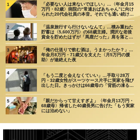
「必要ない人は来ないでほしい」…〈年金月15
1
万円・82歳〉病院の“常連おばあちゃん”に向け
られた20代会社員の本音。それでも通い続ける
理由
「温泉旅行すら行けないなんて」…積み重ねた
2
貯蓄は〈5,600万円〉の68歳主婦。潤沢な老後
資金を貯めたはずが「馬鹿だった」肩を落とす
理由
「俺の仕送りで飲む酒は、うまかったか？」…
3
年金月8万円・71歳父を支えた〈月5万円の援
助〉が途絶えた夜
4
「もう二度と会えなくていい」…手取り28万
円・32歳女性がスーツケース片手に実家を飛び
出した日。きっかけは66歳母の「背筋の凍る一
言」
「親だからって甘えすぎよ」〈年金月13万円・
5
68歳母〉帰省した40歳長男に告げた「もう実家
には泊めない」