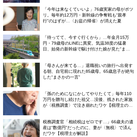
「今年は来なくていいよ」76歳実家の母がポツ
リ。毎年約12万円・新幹線の争奪戦も“親孝
行”のはずが…〈お盆の帰省〉が消えた夏
「待ってて、今すぐ行くから」…年金月15万
円・79歳母のLINEに異変。気温38度の猛暑
日、始発の新幹線で駆け付けた娘が見た“まさ
かの光景”
「母さんが来てる…」退職祝いの旅行へ出発す
る朝、自宅前に現れた85歳母。65歳息子が絶句
した“まさかの一言”
「孫のためになにかしてやりたくて」毎年110
万円を贈与し続けた祖父…没後、残された家族
が〈税務調査〉で泣き崩れたワケ【税理士の助
言】
税務調査官「相続税はゼロです…」66歳夫の遺
産は“数億円”だったのに、妻が〈無税〉で済ん
だワケ【税理士が解説】