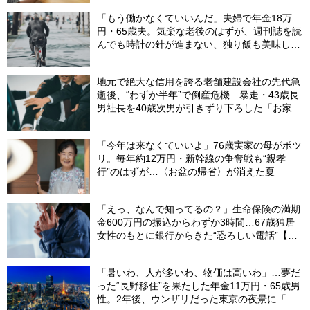
「もう働かなくていいんだ」夫婦で年金18万
円・65歳夫。気楽な老後のはずが、週刊誌を読
んでも時計の針が進まない、独り飯も美味しく
ない日々…半年後、“時給1200円のバイト”を始
めたシニアの現実
地元で絶大な信用を誇る老舗建設会社の先代急
逝後、“わずか半年”で倒産危機…暴走・43歳長
男社長を40歳次男が引きずり下ろした「お家騒
動」の真実
「今年は来なくていいよ」76歳実家の母がポツ
リ。毎年約12万円・新幹線の争奪戦も“親孝
行”のはずが…〈お盆の帰省〉が消えた夏
「えっ、なんで知ってるの？」生命保険の満期
金600万円の振込からわずか3時間…67歳独居
女性のもとに銀行からきた“恐ろしい電話”【FP
が解説】
「暑いわ、人が多いわ、物価は高いわ」…夢だ
った“長野移住”を果たした年金11万円・65歳男
性。2年後、ウンザリだった東京の夜景に「癒