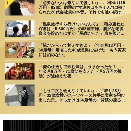
「必要ない人は来ないでほしい」…〈年金月15
1
万円・82歳〉病院の“常連おばあちゃん”に向け
られた20代会社員の本音。それでも通い続ける
理由
「温泉旅行すら行けないなんて」…積み重ねた
2
貯蓄は〈5,600万円〉の68歳主婦。潤沢な老後
資金を貯めたはずが「馬鹿だった」肩を落とす
理由
「親だからって甘えすぎよ」〈年金月13万円・
3
68歳母〉帰省した40歳長男に告げた「もう実家
には泊めない」
「俺の仕送りで飲む酒は、うまかったか？」…
4
年金月8万円・71歳父を支えた〈月5万円の援
助〉が途絶えた夜
5
「もう二度と会えなくていい」…手取り28万
円・32歳女性がスーツケース片手に実家を飛び
出した日。きっかけは66歳母の「背筋の凍る一
言」