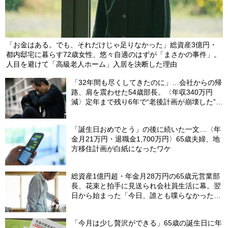
「お金はある。でも、それだけじゃ足りなかった」総資産3億円・
都内邸宅に暮らす72歳女性、悠々自適のはずが「まさかの事件」。
人目を避けて「高級老人ホーム」入居を決断した理由
「32年間も尽くしてきたのに」…会社からの帰
路、肩を震わせた54歳部長。〈年収340万円
減〉定年まで残り6年で“老後計画が崩壊した”ワ
ケ
「誕生日おめでとう」の後に続いた一文…〈年
金月21万円・退職金1,700万円〉65歳夫婦、地
方移住計画が白紙になったワケ
総資産1億円超・年金月28万円の65歳元営業部
長、花束と拍手に見送られ会社員生活に幕。翌
日から始まった「今日、誰とも喋らなかった」
の余生
「今月は少し贅沢ができる」65歳の誕生日に年