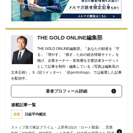
THE GOLD ONLINE編集部
THE GOLD ONLINE編集部。『あなたの財産を「守
る」「増やす」「残す」ための総合情報サイト』を
掲げ、企業オーナー・富裕層を主要読者ターゲット
として記事を制作・編集している（写真は編集長の
立本正樹）。X（旧ツイッター）
「@gentoshago」
では厳選した記事
を配信中。
著者プロフィール詳細
連載記事一覧
連載
日経平均概況
ストップ高で東証プライム・上昇率1位の〈ロート製薬〉…営業