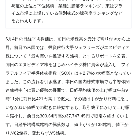
与度の上位と下位銘柄、業種別騰落ランキング、東証プラ
イム市場に上場している個別株式の騰落率ランキングなど
をお伝えします。
6月4日の日経平均株価は、前日の米株高を受けて寄り付きから上
昇。前日の米国では、投資銀行大手ジェフリーズがエヌビディア
株について「最も買いを推奨する銘柄」とするリポートを公表。
同日のエヌビディア株をはじめハイテク株に資金が流入し、フィ
ラデルフィア半導体株指数（SOX）は＋2.7%の大幅高となってい
ました。この流れを引き継ぎ、本日の国内株式市場でも半導体関
連銘柄中心に買い優勢の展開で、日経平均株価の上げ幅は午前9
時11分に前日比421円高まで拡大。その後は手がかり材料に乏し
いなか狭い値幅での動きに終始するも、取引終了にかけて上げ幅
を縮小し、前日比300.64円高の37,747.45円で取引を終えていま
す。日経平均構成銘柄の騰落数は、値上がりが138銘柄、値下が
りが82銘柄、変わらずが5銘柄。