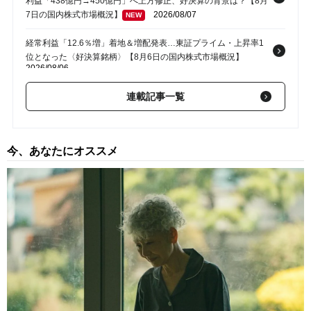
利益「438億円→450億円」へ上方修正、好決算の背景は？【8月
7日の国内株式市場概況】
2026/08/07
NEW
経常利益「12.6％増」着地＆増配発表…東証プライム・上昇率1
位となった〈好決算銘柄〉【8月6日の国内株式市場概況】
2026/08/06
〈イビデン〉ストップ高で東証プライム・上昇率1位…純利益予
連載記事一覧
想「580億円→840億円」へ上方修正＆株式分割の発表【8月5日
の国内株式市場概況】
2026/08/05
今、あなたにオススメ
わずか1週間で「株価2倍」…トーメンデバイスが連日ストップ高
で急騰した理由は？【8月4日の国内株式市場概況】
2026/08/04
営業利益「44.8％増」の好決算でストップ高…東証プライム・上
昇率1位となった〈注目銘柄〉の正体【8月3日の国内株式市場概
況】
2026/08/03