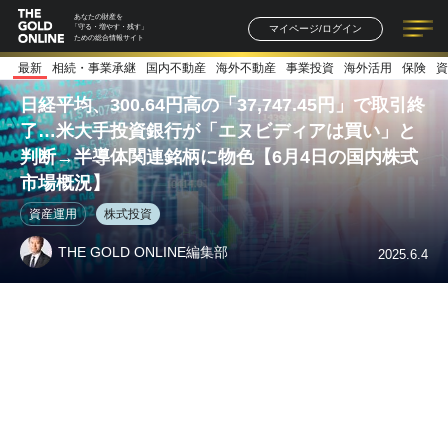
あなたの財産を
マイページ/ログイン
「守る・増やす・残す」
ための総合情報サイト
最新
相続・事業承継
国内不動産
海外不動産
事業投資
海外活用
保険
資
記事一覧
連載一覧
著者一覧
書籍一覧
セミナー情報
お知らせ
日経平均、300.64円高の「37,747.45円」で取引終
了…米大手投資銀行が「エヌビディアは買い」と
判断→半導体関連銘柄に物色【6月4日の国内株式
市場概況】
資産運用
株式投資
THE GOLD ONLINE編集部
2025.6.4