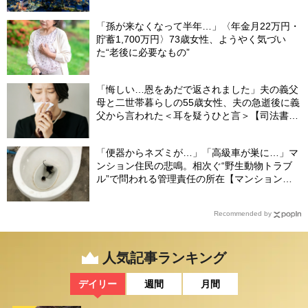
された」ワケ
「孫が来なくなって半年…」〈年金月22万円・
貯蓄1,700万円〉73歳女性、ようやく気づい
た“老後に必要なもの”
「悔しい…恩をあだで返されました」夫の義父
母と二世帯暮らしの55歳女性、夫の急逝後に義
父から言われた＜耳を疑うひと言＞【司法書士
が解説】
「便器からネズミが…」「高級車が巣に…」マ
ンション住民の悲鳴。相次ぐ“野生動物トラブ
ル”で問われる管理責任の所在【マンション管
理士が警鐘】
Recommended by
人気記事ランキング
デイリー
週間
月間