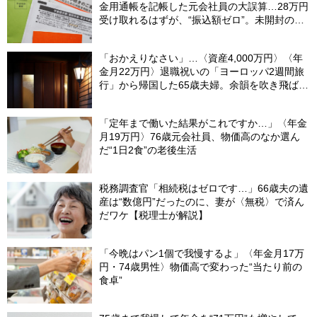
金用通帳を記帳した元会社員の大誤算…28万円
受け取れるはずが、“振込額ゼロ”。未開封の郵
便物に紛れていた〈緑色の封筒〉の正体【FPが
解説】
「おかえりなさい」…〈資産4,000万円〉〈年
金月22万円〉退職祝いの「ヨーロッパ2週間旅
行」から帰国した65歳夫婦。余韻を吹き飛ばし
た“破綻の影”
「定年まで働いた結果がこれですか…」〈年金
月19万円〉76歳元会社員、物価高のなか選ん
だ“1日2食”の老後生活
税務調査官「相続税はゼロです…」66歳夫の遺
産は“数億円”だったのに、妻が〈無税〉で済ん
だワケ【税理士が解説】
「今晩はパン1個で我慢するよ」〈年金月17万
円・74歳男性〉物価高で変わった“当たり前の
食卓”