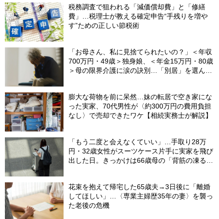
税務調査で狙われる「減価償却費」と「修繕
費」…税理士が教える確定申告“手残りを増や
す”ための正しい節税術
「お母さん、私に見捨てられたいの？」＜年収
700万円・49歳＞独身娘、＜年金15万円・80歳
＞母の限界介護に涙の訣別…「別居」を選んだ
娘を襲った“罪悪感”の正体
膨大な荷物を前に呆然…妹の転居で空き家にな
った実家、70代男性が〈約300万円の費用負担
なし〉で売却できたワケ【相続実務士が解説】
「もう二度と会えなくていい」…手取り28万
円・32歳女性がスーツケース片手に実家を飛び
出した日。きっかけは66歳母の「背筋の凍る一
言」
花束を抱えて帰宅した65歳夫→3日後に「離婚
してほしい」…〈専業主婦歴35年の妻〉を襲っ
た老後の危機