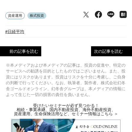
資産運用
株式投資
#日経平均
前の記事を読む
次の記事を読む
※本メディアおよび本メディアの記事は、投資の促進や、特定の
サービスへの勧誘を目的としたものではございません。また、投
資にはリスクがあります。投資はリスクを十分に考慮し、ご自身
の判断で行ってください。なお、執筆者、製作者、株式会社幻冬
舎ゴールドオンライン、幻冬舎グループは、本メディアの情報に
よって生じた一切の損害の責任を負いません。
受けたいセミナーが必ず見つかる！
相続・事業承継、国内不動産投資、海外不動産投資、
資産運用、生命保険活用など、セミナー情報はこちら ＞