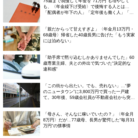
75歳まで我慢して年金を“71万円”も増やして
も、〈年金繰下げ受給〉で後悔する人とは…
「配偶者が年下の人」「定年後も働く人」「特
別な年金を受け取れる人」【CFPが解説】
「親だからって甘えすぎよ」〈年金月13万円・
68歳母〉帰省した40歳長男に告げた「もう実家
には泊めない」
「助手席で黙り込むしかありませんでした」60
歳専業主婦、夫との外出で気づいた“決定的な
違和感”
「この街から出たい。でも、売れない」…“夢
のニュータウン”に3,800万円で買った一戸建
て。30年後、59歳会社員が不動産会社から突き
つけられた「残酷な現実」
「母さん、そんなに稼いでいたの？」〈年金月
8万円〉だが…77歳母、長男が驚愕した“毎月31
万円”の懐事情