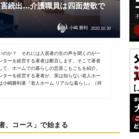
被害続出…介護職員は四面楚歌で
小嶋 勝利
2020.10.30
いのか？ それには入居者の生の声を聞くのが一
ンターを経営する著者は断言します。そこで著者
して、ホームでの暮らしの悲喜こもごもを紹介。
ンターを経営する著者が、実は知らない老人ホー
は小嶋勝利著『老人ホーム リアルな暮らし』（祥
者、コース」で始まる