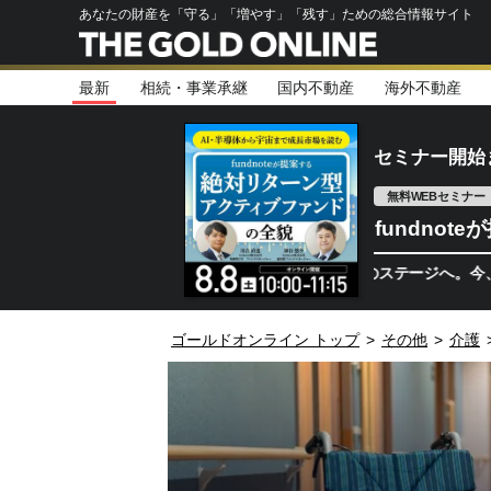
あなたの財産を「守る」「増やす」「残す」ための総合情報サイト
最新
相続・事業承継
国内不動産
海外不動産
セミナー開始
無料WEBセミナー
fundno
半導体相場は次のステージへ。今、機関投資家
ゴールドオンライン トップ
>
その他
>
介護