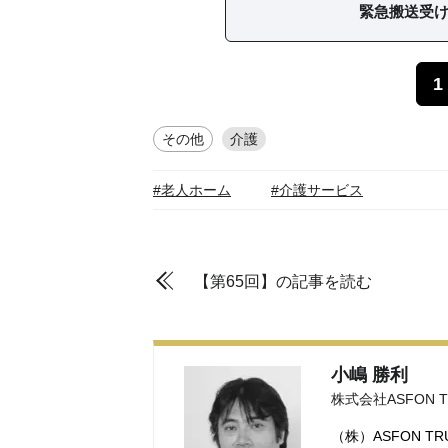
緊急搬送受
1
その他
介護
#老人ホーム
#介護サービス
【第65回】の記事を読む
小嶋 勝利
株式会社ASFON T
（株）ASFON T