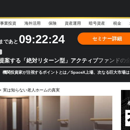
事業投資
海外活用
保険
資産運用
暗号資産
税金
09:22:22
セミナー詳細
まであと
teが提案する「絶対リターン型」アクティブファンドの
が注視するポイントとは／SpaceX上場、次なる巨大市場は「宇宙!?
>
実は知らない老人ホームの真実