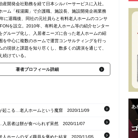
動産開発会社勤務を経て日本シルバーサービスに入社。
ホーム「桜湯園」で介護職、施設長、施設開発企画業務
06年に退職後、同社の元社員らと有料老人ホームのコンサ
FONを設立。2010年、有料老人ホーム等の紹介センター
をグループ化し、入居者ニーズに合った老人ホームの紹
圏を中心に複数のホームで運営コンサルティングを行っ
ムの現状と課題を知り尽くし、数多くの講演を通じて、
え続けている。
著者プロフィール詳細
反が起こる…老人ホームという魔窟
2020/11/09
ト…入居者は餅が食べられず呆然
2020/11/07
と老人ホームのダメ職員を褒めた結末
2020/11/05