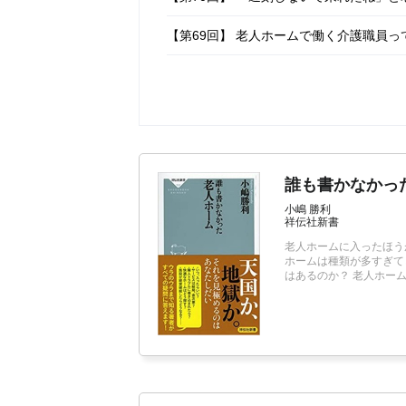
【第69回】 老人ホームで働く介護職員
【第68回】 老人ホームは動物園…「考
誰も書かなかっ
小嶋 勝利
祥伝社新書
老人ホームに入ったほう
ホームは種類が多すぎて
はあるのか？ 老人ホー