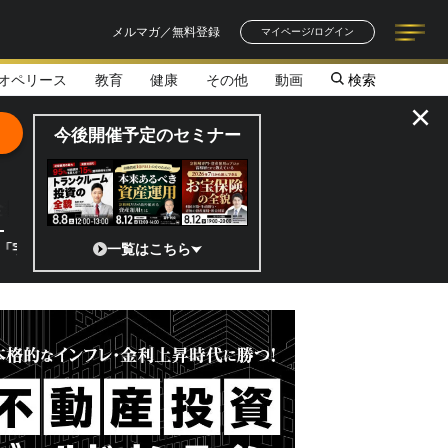
メルマガ／無料登録
マイページ/ログイン
オペリース
教育
健康
その他
動画
検索
記事一覧
連載一覧
著者一覧
書籍一覧
セミナー情報
お知らせ
×
今後開催予定のセミナー
全貌
」 日本の宇宙ベンチャーのココがスゴイ！／補助金から実需へ、知られざ
一覧はこちら