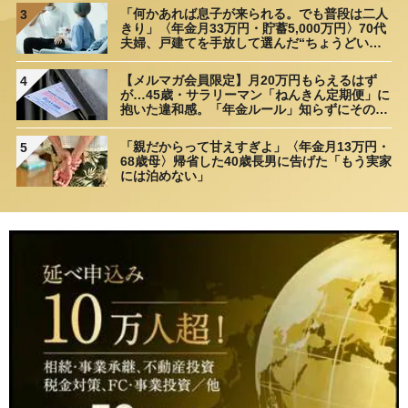
「何かあれば息子が来られる。でも普段は二人
3
きり」〈年金月33万円・貯蓄5,000万円〉70代
夫婦、戸建てを手放して選んだ“ちょうどいい
距離”
【メルマガ会員限定】月20万円もらえるはず
4
が…45歳・サラリーマン「ねんきん定期便」に
抱いた違和感。「年金ルール」知らずにそのま
ま20年…65歳で受け取ることになる年金額に唖
然「何かの間違いでは？」
「親だからって甘えすぎよ」〈年金月13万円・
5
68歳母〉帰省した40歳長男に告げた「もう実家
には泊めない」