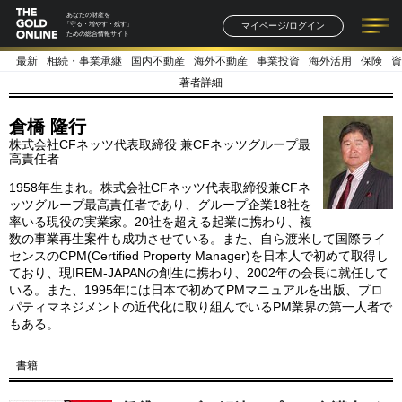
あなたの財産を
マイページ/ログイン
「守る・増やす・残す」
ための総合情報サイト
最新
相続・事業承継
国内不動産
海外不動産
事業投資
海外活用
保険
資
記事一覧
連載一覧
著者一覧
書籍一覧
セミナー情報
お知らせ
著者詳細
倉橋 隆行
株式会社CFネッツ代表取締役 兼CFネッツグループ最
高責任者
1958年生まれ。株式会社CFネッツ代表取締役兼CFネ
ッツグループ最高責任者であり、グループ企業18社を
率いる現役の実業家。20社を超える起業に携わり、複
数の事業再生案件も成功させている。また、自ら渡米して国際ライ
センスのCPM(Certified Property Manager)を日本人で初めて取得し
ており、現IREM‐JAPANの創生に携わり、2002年の会長に就任して
いる。また、1995年には日本で初めてPMマニュアルを出版、プロ
パティマネジメントの近代化に取り組んでいるPM業界の第一人者で
もある。
書籍