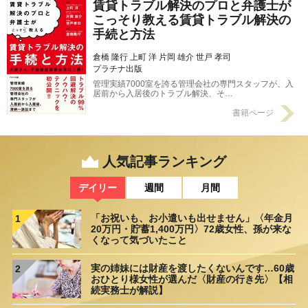
賃貸トラブル解決のプロと弁護士が
こっそり教える賃貸トラブル解決の
手続と方法
倉橋 隆行 上町 洋 片岡 雄介 世戸 孝司
プラチナ出版
管理実績7000室を誇る管理会社の専門スタッフが、入
居前から入居後のトラブル解決、そ…
書籍ページ
人気記事ランキング
デイリー
週間
月間
「お祝いも、お小遣いも出せません」〈年金月
1
20万円・貯蓄1,400万円〉72歳女性、孫が来な
くなって気づいたこと
実の姉妹には財産を渡したくないんです…60歳
2
おひとり様女性が選んだ〈財産の行き先〉【相
続実務士が解説】