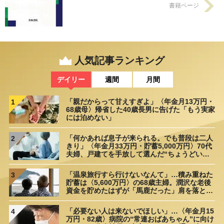
書籍ページ
人気記事ランキング
デイリー
週間
月間
「親だからって甘えすぎよ」〈年金月13万円・
1
68歳母〉帰省した40歳長男に告げた「もう実家
には泊めない」
「何かあれば息子が来られる。でも普段は二人
2
きり」〈年金月33万円・貯蓄5,000万円〉70代
夫婦、戸建てを手放して選んだ“ちょうどいい
距離”
「温泉旅行すら行けないなんて」…積み重ねた
3
貯蓄は〈5,600万円〉の68歳主婦。潤沢な老後
資金を貯めたはずが「馬鹿だった」肩を落とす
理由
「必要ない人は来ないでほしい」…〈年金月15
4
万円・82歳〉病院の“常連おばあちゃん”に向け