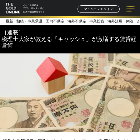
あなたの財産を
マイページ/ログイン
「守る・増やす・残す」
ための総合情報サイト
最新
相続・事業承継
国内不動産
海外不動産
事業投資
海外活用
保険
資
記事一覧
連載一覧
著者一覧
書籍一覧
セミナー情報
お知らせ
［連載］
税理士大家が教える「キャッシュ」が激増する賃貸経
営術