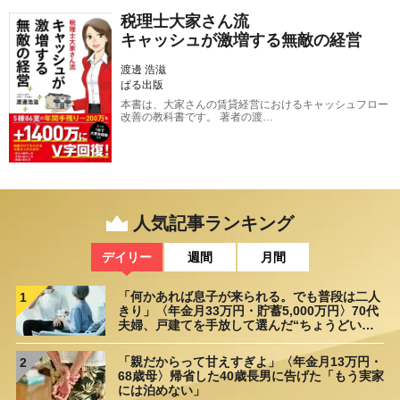
税理士大家さん流
キャッシュが激増する無敵の経営
渡邊 浩滋
ぱる出版
本書は、大家さんの賃貸経営におけるキャッシュフロー
改善の教科書です。 著者の渡…
人気記事ランキング
デイリー
週間
月間
「何かあれば息子が来られる。でも普段は二人
1
きり」〈年金月33万円・貯蓄5,000万円〉70代
夫婦、戸建てを手放して選んだ“ちょうどいい
距離”
「親だからって甘えすぎよ」〈年金月13万円・
2
68歳母〉帰省した40歳長男に告げた「もう実家
には泊めない」