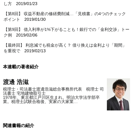
し方
2019/01/23
【第8回】 収益不動産の修繕費削減…「見積書」の4つのチェック
ポイント
2019/01/30
【第9回】 借入利率が1%下がることも！銀行での「金利交渉」トー
ク例
2019/02/06
【最終回】 利息減でも税金が高く？ 借り換えは金利より「期間」
を重視で
2019/02/13
本連載の著者紹介
渡邊 浩滋
税理士・司法書士渡邊浩滋総合事務所代表 税理士 司
法書士 宅地建物取引士
1978年、東京都江戸川区生まれ。明治大学法学部卒
業。税理士試験合格後、実家の大家業…
関連書籍の紹介