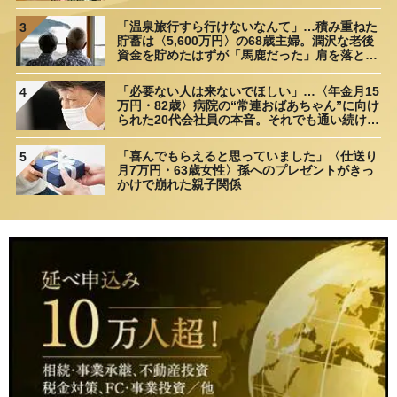
「温泉旅行すら行けないなんて」…積み重ねた
3
貯蓄は〈5,600万円〉の68歳主婦。潤沢な老後
資金を貯めたはずが「馬鹿だった」肩を落とす
理由
「必要ない人は来ないでほしい」…〈年金月15
4
万円・82歳〉病院の“常連おばあちゃん”に向け
られた20代会社員の本音。それでも通い続ける
理由
「喜んでもらえると思っていました」〈仕送り
5
月7万円・63歳女性〉孫へのプレゼントがきっ
かけで崩れた親子関係