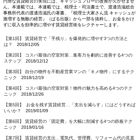
円滑な賃貸経営の実現には、キャッシュフローの改善が欠かせませ
ん。本連載では、本連載では、税理士・司法書士で、渡邊浩滋総合
事務所代表の渡邊浩滋氏の著書、『税理士大家さん流 キャッシュが
激増する無敵の経営』（ぱる出版）から一部を抜粋し、お金をかけ
ずに収入を効率的に増やす賃貸経営術をレクチャーします。
【第1回】 賃貸経営で「手残り」を爆発的に増やす3つの方法と
は？
2018/12/05
【第2回】 コスパ最強の空室対策…集客力を劇的に改善する4つの
ステップ
2018/12/12
【第3回】 自分の物件を不動産営業マンの「キメ物件」にするテク
ニック
2018/12/19
【第4回】 コスパ最強の空室対策！物件の魅力を高める4つのテク
ニック
2018/12/26
【第5回】 お金を残す賃貸経営…「支出を減らす」にはどうすれば
いいか？
2019/01/09
【第6回】 賃貸経営の「固定費」を大幅に削減する4つの鉄板テク
ニック
2019/01/16
【第7回】 賃貸経営の支出…電気代、管理費、リフォーム代の見直