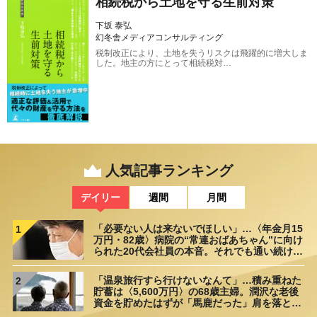
相続税から土地を守る生前対策
下坂 泰弘
幻冬舎メディアコンサルティング
税制改正により、土地を失うリスクは飛躍的に増大しま
した。地主の方にとって相続税対…
人気記事ランキング
デイリー
週間
月間
「必要ない人は来ないでほしい」…〈年金月15
1
万円・82歳〉病院の“常連おばあちゃん”に向け
られた20代会社員の本音。それでも通い続ける
理由
「温泉旅行すら行けないなんて」…積み重ねた
2
貯蓄は〈5,600万円〉の68歳主婦。潤沢な老後
資金を貯めたはずが「馬鹿だった」肩を落とす
理由