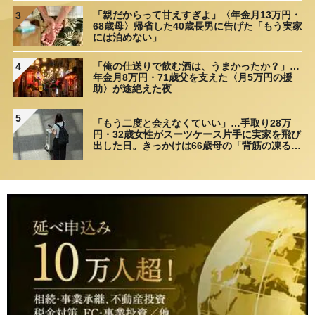
「親だからって甘えすぎよ」〈年金月13万円・
3
68歳母〉帰省した40歳長男に告げた「もう実家
には泊めない」
「俺の仕送りで飲む酒は、うまかったか？」…
4
年金月8万円・71歳父を支えた〈月5万円の援
助〉が途絶えた夜
5
「もう二度と会えなくていい」…手取り28万
円・32歳女性がスーツケース片手に実家を飛び
出した日。きっかけは66歳母の「背筋の凍る一
言」