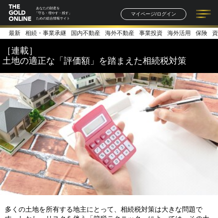
あなたの財産を
マイページ/ログイン
「守る・増やす・残す」
ための総合情報サイト
最新
相続・事業承継
国内不動産
海外不動産
事業投資
海外活用
保険
資
記事一覧
連載一覧
著者一覧
書籍一覧
セミナー情報
お知らせ
［連載］
土地の適正な「評価額」を踏まえた相続税対策
多くの土地を所有する地主にとって、相続税対策は大きな問題で