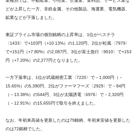
業種別では、不動産業、小売業、空運業、食料品、サービス業な
どが上昇した一方、非鉄金属、その他製品、海運業、電気機器、
鉱業などが下落しました。
東証プライム市場の個別銘柄の上昇率は、1位がベステラ
〈1433〉で+103円（+10.13%）の1,120円、2位が松風〈7979〉
で+151円（+7.80%）の2,087円、3位が富士急行〈9010〉で+153
円（+7.20%）の2,277円となりました。
一方下落率は、1位が武蔵精密工業〈7220〉で－1,000円（－
15.65%）の5,390円、2位がファーマフーズ〈2929〉で－84円
（－13.38%）の544円、3位が太陽誘電〈6976〉で－2,320円
（－12.91%）の15,655円で取引を終えました。
なお、年初来高値を更新したのは79銘柄、年初来安値を更新した
のは72銘柄でした。