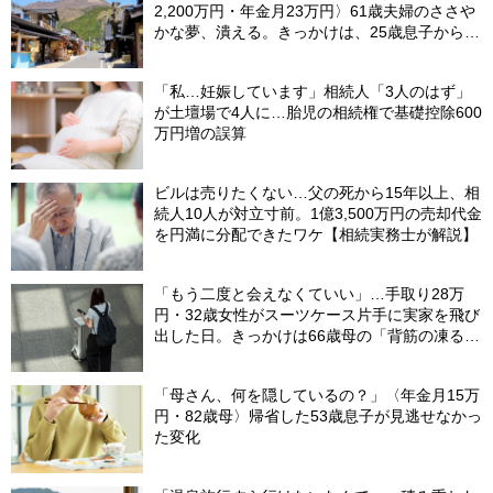
2,200万円・年金月23万円〉61歳夫婦のささや
かな夢、潰える。きっかけは、25歳息子から届
いた「まさかのLINE」
「私…妊娠しています」相続人「3人のはず」
が土壇場で4人に…胎児の相続権で基礎控除600
万円増の誤算
ビルは売りたくない…父の死から15年以上、相
続人10人が対立寸前。1億3,500万円の売却代金
を円満に分配できたワケ【相続実務士が解説】
「もう二度と会えなくていい」…手取り28万
円・32歳女性がスーツケース片手に実家を飛び
出した日。きっかけは66歳母の「背筋の凍る一
言」
「母さん、何を隠しているの？」〈年金月15万
円・82歳母〉帰省した53歳息子が見逃せなかっ
た変化