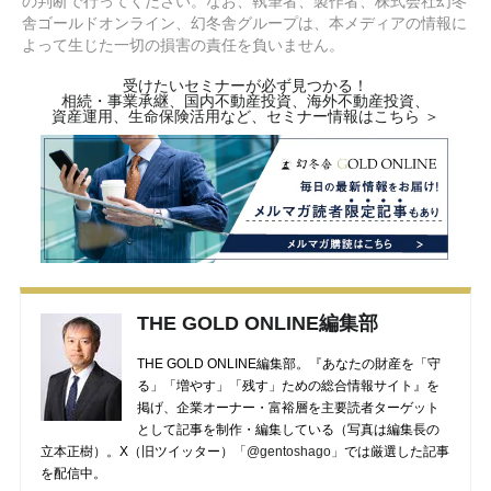
の判断で行ってください。なお、執筆者、製作者、株式会社幻冬
舎ゴールドオンライン、幻冬舎グループは、本メディアの情報に
よって生じた一切の損害の責任を負いません。
受けたいセミナーが必ず見つかる！
相続・事業承継、国内不動産投資、海外不動産投資、
資産運用、生命保険活用など、セミナー情報はこちら ＞
THE GOLD ONLINE編集部
THE GOLD ONLINE編集部。『あなたの財産を「守
る」「増やす」「残す」ための総合情報サイト』を
掲げ、企業オーナー・富裕層を主要読者ターゲット
として記事を制作・編集している（写真は編集長の
立本正樹）。X（旧ツイッター）
「@gentoshago」
では厳選した記事
を配信中。