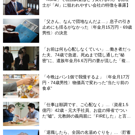
士が「AI」に狙われやすい会社の特徴を暴露】
「父さん、なんで団地なんだよ…」息子の引き
止めにも揺るがなかった〈年金月15万円・69歳
男性〉の決意
「お前は何も心配しなくていい」…働き者だっ
た夫、74歳で急逝。死ぬまで隠し通した“秘
密”に、遺族年金月6.6万円の妻が流した「複雑
な涙」
「今晩はパン1個で我慢するよ」〈年金月17万
円・74歳男性〉物価高で変わった“当たり前の
食卓”
「仕事は順調です、ご心配なく」…〈資産1.5
億円〉42歳・元大手社員、お盆の帰省でつい
た“嘘”。元教師の義両親に「FIREした」と言え
なかったワケ
「退職したら、全国の名湯めぐりを」…〈貯蓄