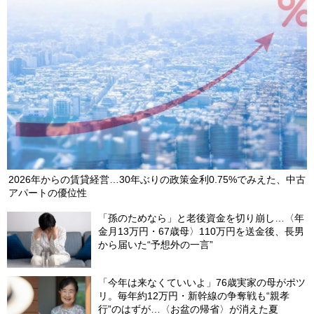
営業利益「44.8％増」の好決算でストップ高…東証プライム・上
昇率1位となった〈注目銘柄〉の正体【8月3日の国内株式市場概
況】
2026/08/03
2026年からの賃貸経営…30年ぶりの政策金利0.75%でみえた、中古
アパートの優位性
「孫のためなら」と老後資金を切り崩し…〈年
金月13万円・67歳母〉110万円を送金後、長男
から届いた“予想外の一言”
「今年は来なくていいよ」76歳実家の母がポツ
リ。毎年約12万円・新幹線の争奪戦も“親孝
行”のはずが…〈お盆の帰省〉が消えた夏