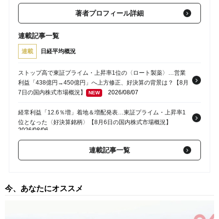
著者プロフィール詳細
連載記事一覧
連載
日経平均概況
ストップ高で東証プライム・上昇率1位の〈ロート製薬〉…営業
利益「438億円→450億円」へ上方修正、好決算の背景は？【8月
7日の国内株式市場概況】
2026/08/07
NEW
経常利益「12.6％増」着地＆増配発表…東証プライム・上昇率1
位となった〈好決算銘柄〉【8月6日の国内株式市場概況】
2026/08/06
〈イビデン〉ストップ高で東証プライム・上昇率1位…純利益予
連載記事一覧
想「580億円→840億円」へ上方修正＆株式分割の発表【8月5日
の国内株式市場概況】
2026/08/05
今、あなたにオススメ
わずか1週間で「株価2倍」…トーメンデバイスが連日ストップ高
で急騰した理由は？【8月4日の国内株式市場概況】
2026/08/04