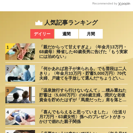
Recommended by
人気記事ランキング
デイリー
週間
月間
「親だからって甘えすぎよ」〈年金月13万円・
1
68歳母〉帰省した40歳長男に告げた「もう実家
には泊めない」
「何かあれば息子が来られる。でも普段は二人
2
きり」〈年金月33万円・貯蓄5,000万円〉70代
夫婦、戸建てを手放して選んだ“ちょうどいい
距離”
「温泉旅行すら行けないなんて」…積み重ねた
3
貯蓄は〈5,600万円〉の68歳主婦。潤沢な老後
資金を貯めたはずが「馬鹿だった」肩を落とす
理由
「喜んでもらえると思っていました」〈仕送り
4
月7万円・63歳女性〉孫へのプレゼントがきっ
かけで崩れた親子関係