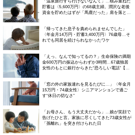
「温泉旅行すら行けないなんて」…積み重ねた
貯蓄は〈5,600万円〉の68歳主婦。潤沢な老後
資金を貯めたはずが「馬鹿だった」肩を落とす
理由
「帰ってきた息子を責められませんでした」
〈年金月14万円・貯蓄3,400万円〉76歳母…そ
れでも同居を続けられなかったワケ
「えっ、なんで知ってるの？」生命保険の満期
金600万円の振込からわずか3時間…67歳独居
女性のもとに銀行からきた“恐ろしい電話”【FP
が解説】
「窓の外の家族連れを見るたびに…」〈年金月
15万円・74歳女性〉シニアマンションで過ご
す“休日の切なさ”
「お母さん、もう大丈夫だから」…娘が笑顔で
告げたひと言。家族に尽くしてきた73歳女性が
「孫離れ」を突き付けられた日