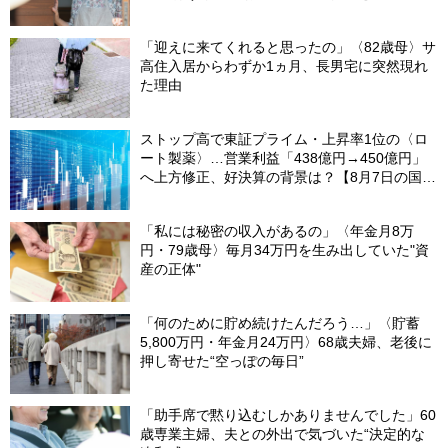
「迎えに来てくれると思ったの」〈82歳母〉サ
高住入居からわずか1ヵ月、長男宅に突然現れ
た理由
ストップ高で東証プライム・上昇率1位の〈ロ
ート製薬〉…営業利益「438億円→450億円」
へ上方修正、好決算の背景は？【8月7日の国内
株式市場概況】
「私には秘密の収入があるの」〈年金月8万
円・79歳母〉毎月34万円を生み出していた"資
産の正体"
「何のために貯め続けたんだろう…」〈貯蓄
5,800万円・年金月24万円〉68歳夫婦、老後に
押し寄せた“空っぽの毎日”
「助手席で黙り込むしかありませんでした」60
歳専業主婦、夫との外出で気づいた“決定的な