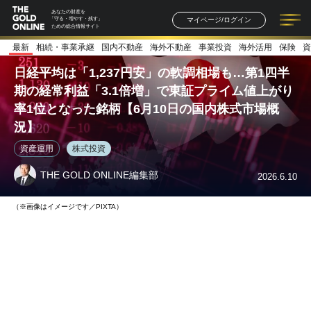
あなたの財産を
マイページ/ログイン
「守る・増やす・残す」
ための総合情報サイト
最新
相続・事業承継
国内不動産
海外不動産
事業投資
海外活用
保険
資
記事一覧
連載一覧
著者一覧
書籍一覧
セミナー情報
お知らせ
日経平均は「1,237円安」の軟調相場も…第1四半
期の経常利益「3.1倍増」で東証プライム値上がり
率1位となった銘柄【6月10日の国内株式市場概
況】
資産運用
株式投資
THE GOLD ONLINE編集部
2026.6.10
（※画像はイメージです／PIXTA）