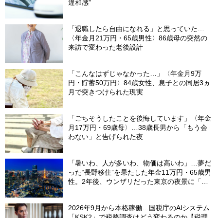
違和感”
「退職したら自由になれる」と思っていた…
〈年金月21万円・65歳男性〉86歳母の突然の
来訪で変わった老後設計
「こんなはずじゃなかった…」〈年金月9万
円・貯蓄50万円〉84歳女性、息子との同居3ヵ
月で突きつけられた現実
「ごちそうしたことを後悔しています」〈年金
月17万円・69歳母〉…38歳長男から「もう会
わない」と告げられた夜
「暑いわ、人が多いわ、物価は高いわ」…夢だ
った“長野移住”を果たした年金11万円・65歳男
性。2年後、ウンザリだった東京の夜景に「癒
された」ワケ
2026年9月から本格稼働…国税庁のAIシステム
「KSK2」で税務調査はどう変わるのか【税理