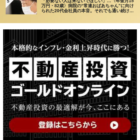
「必要ない人は来ないでほしい」…〈年金月15
5
万円・82歳〉病院の“常連おばあちゃん”に向け
られた20代会社員の本音。それでも通い続ける
理由