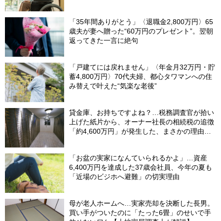
「35年間ありがとう」〈退職金2,800万円〉65
歳夫が妻へ贈った“60万円のプレゼント”。翌朝
返ってきた一言に絶句
「戸建てには戻れません」〈年金月32万円・貯
蓄4,800万円〉70代夫婦、都心タワマンへの住
み替えで叶えた“気楽な老後”
貸金庫、お持ちですよね？…税務調査官が拾い
上げた紙片から、オーナー社長の相続税の追徴
「約4,600万円」が発生した、まさかの理由
【税理士が解説】
「お盆の実家になんていられるかよ」…資産
6,400万円を達成した37歳会社員、今年の夏も
「近場のビジホへ避難」の切実理由
母が老人ホームへ…実家売却を決断した長男。
買い手がついたのに「たった6畳」のせいで手