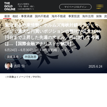
あなたの財産を
マイページ/ログイン
「守る・増やす・残す」
ための総合情報サイト
最新
相続・事業承継
国内不動産
海外不動産
事業投資
海外活用
保険
資
記事一覧
連載一覧
著者一覧
書籍一覧
セミナー情報
お知らせ
緊迫する中東情勢。ホルムズ海峡封鎖リスク・ヘ
ッジで過大な円買いポジションの整理が拡大?146
円台まで上昇した先週の米ドル／円に対して今週
は…【国際金融アナリストが解説】
6月24日～6月30日の「FX投資戦略」ポイント
資産運用
外国為替
吉田 恒
2025.6.24
（※画像はイメージです／PIXTA）