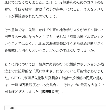
般的ではなくなりました。これは、冷戦勝利のためのコストの影
響で、米国が経常・財政「双子の赤字」になると、そんなデメリ
ットが再認識されたためでしょう。
その意味では、先週にかけて中東の地政学リスクが米ドル買い・
円売りの一因になったとしても、それは「有事の米ドル買い」と
いうことではなく、ホルムズ海峡封鎖に伴う原油供給遮断リスク
を警戒した円売りということだったのではないでしょうか。
とくに円については、短期の売買を行う投機筋のポジションが最
近までに記録的な「買われすぎ」になっている可能性がありまし
た。CFTC（米商品先物取引委員会）統計の投機筋の円買い越し
は、一時18万枚程度といった具合に、それまでの最高を大きく上
回るほど拡大しました（
図表5
参照）。