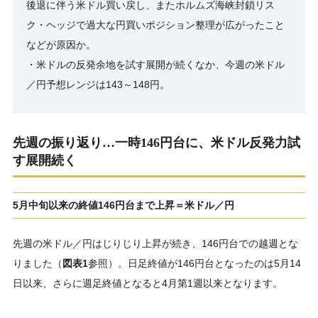
後退に伴う米ドル買い戻し、またホルムズ海峡封鎖リス
ク・ヘッジで過大な円買いポジション整理が広がったこと
などが原因か。
・米ドルの反発余地を試す展開が続くなか、今週の米ドル
／円予想レンジは143～148円。
先週の振り返り
…
一時146円台に、米ドル反発力試
す展開続く
5月中旬以来の終値146円台まで上昇＝米ドル／円
先週の米ドル／円はじりじり上昇が続き、146円台での越週とな
りました（
図表1
参照）。日足終値が146円台となったのは5月14
日以来、さらに週足終値となると4月第1週以来となります。