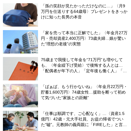
「孫の笑顔が見たかっただけなのに…」〈月9
万円を仕送りする64歳母〉プレゼントをきっか
けに知った長男の本音
「家を売って本当に正解でした」〈年金月27万
円・売却資産2,400万円〉73歳夫婦…娘が驚い
た“理想の老後”の実態
75歳まで我慢して年金を“71万円”も増やして
も、〈年金繰下げ受給〉で後悔する人とは…
「配偶者が年下の人」「定年後も働く人」「特
別な年金を受け取れる人」【CFPが解説】
「ばぁば、もう行かないね」〈年金月22万円・
貯蓄1,600万円〉74歳女性…援助を断って初め
て気づいた“家族との距離”
「仕事は順調です、ご心配なく」…〈資産1.5
億円〉42歳・元大手社員、お盆の帰省でつい
た“嘘”。元教師の義両親に「FIREした」と言え
なかったワケ