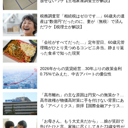
放せないワケ【土地家屋調査士が解説】
税務調査官「相続税はゼロです…」66歳夫の遺
産は“数億円”だったのに、妻が〈無税〉で済ん
だワケ【税理士が解説】
「会社がすべてだった…」定年翌日、60歳元管
理職がひとり見つめるコンビニ弁当。静まり返
った食卓で知った現実
2026年からの賃貸経営…30年ぶりの政策金利
0.75%でみえた、中古アパートの優位性
「高市離れ」の主な原因は円安への無策か？…
高市政権が物価高対策に手を付けない背景にあ
る「アベノミクス」崇拝【国際金融アナリスト
が解説】
「お母さん、もう大丈夫だから」…娘が笑顔で
告げたひと言。家族に尽くしてきた73歳女性が