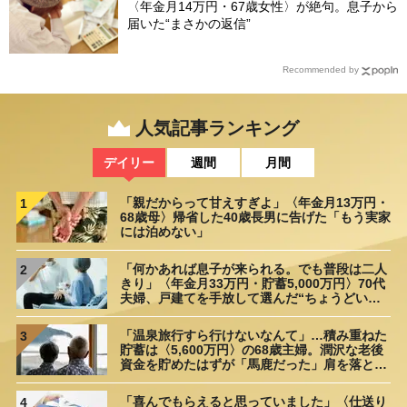
〈年金月14万円・67歳女性〉が絶句。息子から
届いた“まさかの返信”
Recommended by
人気記事ランキング
デイリー
週間
月間
「親だからって甘えすぎよ」〈年金月13万円・
1
68歳母〉帰省した40歳長男に告げた「もう実家
には泊めない」
「何かあれば息子が来られる。でも普段は二人
2
きり」〈年金月33万円・貯蓄5,000万円〉70代
夫婦、戸建てを手放して選んだ“ちょうどいい
距離”
「温泉旅行すら行けないなんて」…積み重ねた
3
貯蓄は〈5,600万円〉の68歳主婦。潤沢な老後
資金を貯めたはずが「馬鹿だった」肩を落とす
理由
「喜んでもらえると思っていました」〈仕送り
4