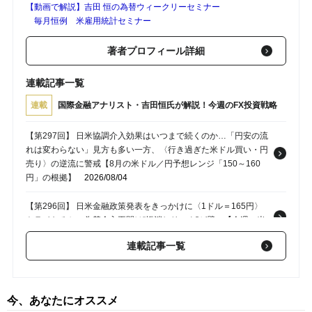
【動画で解説】吉田 恒の為替ウィークリーセミナー
毎月恒例 米雇用統計セミナー
著者プロフィール詳細
連載記事一覧
連載
国際金融アナリスト・吉田恒氏が解説！今週のFX投資戦略
【第297回】 日米協調介入効果はいつまで続くのか…「円安の流
れは変わらない」見方も多い一方、〈行き過ぎた米ドル買い・円
売り〉の逆流に警戒【8月の米ドル／円予想レンジ「150～160
円」の根拠】
2026/08/04
【第296回】 日米金融政策発表をきっかけに〈1ドル＝165円〉
トライなるか…為替介入再開は“帳消しリスク”が壁に【今週の米
ドル／円予想レンジ「160～165円」の根拠】
2026/07/28
連載記事一覧
【第295回】 原油高でも〈有事のドル買い〉でもない…論理的説
明が困難な「円買い反応」の鈍さは今後も続くのか？【今週の米
ドル／円予想レンジ「158～163円」の根拠】
2026/07/22
今、あなたにオススメ