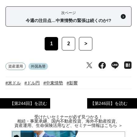
次ページ
今週の注目点…中東情勢の緊張は続くのか!?
1
2
>
資産運用
外国為替
#米ドル
#ドル円
#中東情勢
#影響
【第244回】を読む
【第246回】を読む
受けたいセミナーが必ず見つかる！
相続・事業承継、国内不動産投資、海外不動産投資、
資産運用、生命保険活用など、セミナー情報はこちら ＞