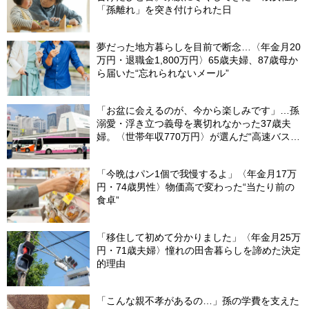
「孫離れ」を突き付けられた日
夢だった地方暮らしを目前で断念…〈年金月20
万円・退職金1,800万円〉65歳夫婦、87歳母か
ら届いた“忘れられないメール”
「お盆に会えるのが、今から楽しみです」…孫
溺愛・浮き立つ義母を裏切れなかった37歳夫
婦。〈世帯年収770万円〉が選んだ“高速バス帰
省”の悲惨な結末
「今晩はパン1個で我慢するよ」〈年金月17万
円・74歳男性〉物価高で変わった“当たり前の
食卓”
「移住して初めて分かりました」〈年金月25万
円・71歳夫婦〉憧れの田舎暮らしを諦めた決定
的理由
「こんな親不孝があるの…」孫の学費を支えた