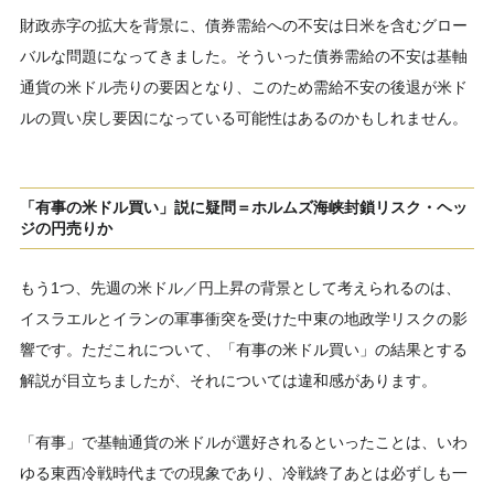
財政赤字の拡大を背景に、債券需給への不安は日米を含むグロー
バルな問題になってきました。そういった債券需給の不安は基軸
通貨の米ドル売りの要因となり、このため需給不安の後退が米ド
ルの買い戻し要因になっている可能性はあるのかもしれません。
「有事の米ドル買い」説に疑問＝ホルムズ海峡封鎖リスク・ヘッ
ジの円売りか
もう1つ、先週の米ドル／円上昇の背景として考えられるのは、
イスラエルとイランの軍事衝突を受けた中東の地政学リスクの影
響です。ただこれについて、「有事の米ドル買い」の結果とする
解説が目立ちましたが、それについては違和感があります。
「有事」で基軸通貨の米ドルが選好されるといったことは、いわ
ゆる東西冷戦時代までの現象であり、冷戦終了あとは必ずしも一