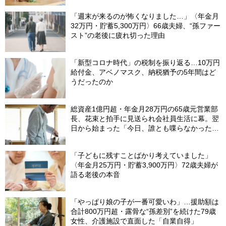
「週末が来るのが怖くなりました…」〈年金月
32万円・貯蓄5,300万円〉66歳夫婦、“孫ファー
スト”の老後に疲れ切った理由
「新型コロナ時代」の税制を振り返る…10万円
給付金、アベノマスク、納税猶予の5年間はど
うだったのか
総資産1億円超・年金月28万円の65歳元営業部
長、花束と拍手に見送られ会社員生活に幕。翌
日から始まった「今日、誰とも喋らなかった」
の余生
「子どもに残すことばかり考えていました」
〈年金月25万円・貯蓄3,900万円〉72歳夫婦が
語る老後の本音
「やっぱり娘の子が一番可愛いわ」…援助額は
合計800万円超・露骨な“孫差別”を続けた79歳
女性、介護施設で直面した「自業自得」