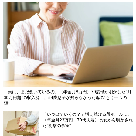
【第294回】 1ドル＝165円を目指す「円売り仕掛け」か、“行き
過ぎ”修正でポジション縮小か…「骨太ショック」の余波続く今
週、「投機筋」の動向で米ドル／円が大きく動く可能性【今週の
米ドル／円予想レンジ「158～163円」の根拠】
2026/07/14
【第293回】 ドル円163円目前で急反落…為替介入と投機筋の円
売り調整で円高は進むのか【今週の米ドル／円予想レンジ「158
～163円」の根拠】
2026/07/07
「実は、まだ働いているの」〈年金月8万円〉79歳母が明かした“月
30万円超”の収入源…。54歳息子が知らなかった母の“もう一つの
顔”
「いつ出ていくの？」増え続ける段ボール…。
〈年金月23万円・70代夫婦〉長女から明かされ
た“衝撃の事実”