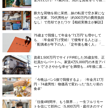
金月21万円〉77歳男性、潤沢な資産を守り抜い
た“代償”
膨大な荷物を前に呆然…妹の転居で空き家にな
った実家、70代男性が〈約300万円の費用負担
なし〉で売却できたワケ【相続実務士が解説】
75歳まで我慢して年金を“71万円”も増やして
も、〈年金繰下げ受給〉で後悔する人とは…
「配偶者が年下の人」「定年後も働く人」「特
別な年金を受け取れる人」【CFPが解説】
資産1,500万円でサイドFIREした35歳女性、正
社員からパートへ。家賃4万5,000円の木造アパ
ートで“ささやかな幸せ”を満喫も…4年後に直面
した「究極の2択」
「今晩はパン1個で我慢するよ」〈年金月17万
円・74歳男性〉物価高で変わった“当たり前の
食卓”
「往復4時間半、もう限界…」一生フルリモー
トを信じて郊外に〈5,800万円・庭付きのマイ