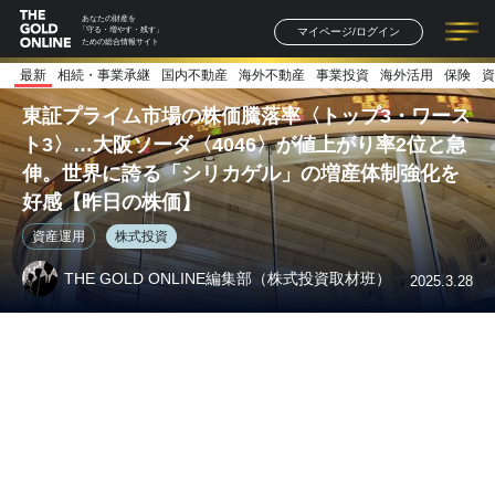
あなたの財産を
マイページ/ログイン
「守る・増やす・残す」
ための総合情報サイト
最新
相続・事業承継
国内不動産
海外不動産
事業投資
海外活用
保険
資
記事一覧
連載一覧
著者一覧
書籍一覧
セミナー情報
お知らせ
東証プライム市場の株価騰落率〈トップ3・ワース
ト3〉…大阪ソーダ〈4046〉が値上がり率2位と急
伸。世界に誇る「シリカゲル」の増産体制強化を
好感【昨日の株価】
資産運用
株式投資
THE GOLD ONLINE編集部（株式投資取材班）
2025.3.28