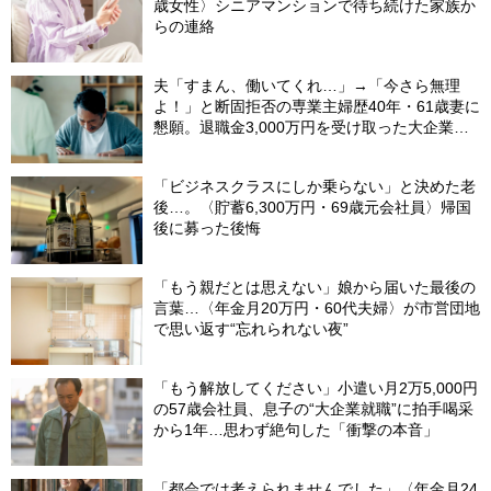
歳女性〉シニアマンションで待ち続けた家族か
らの連絡
夫「すまん、働いてくれ…」→「今さら無理
よ！」と断固拒否の専業主婦歴40年・61歳妻に
懇願。退職金3,000万円を受け取った大企業元
本部長の69歳夫が、妻に頭を下げた理由【FP
が解説】
「ビジネスクラスにしか乗らない」と決めた老
後…。〈貯蓄6,300万円・69歳元会社員〉帰国
後に募った後悔
「もう親だとは思えない」娘から届いた最後の
言葉…〈年金月20万円・60代夫婦〉が市営団地
で思い返す“忘れられない夜”
「もう解放してください」小遣い月2万5,000円
の57歳会社員、息子の“大企業就職”に拍手喝采
から1年…思わず絶句した「衝撃の本音」
「都会では考えられませんでした」〈年金月24