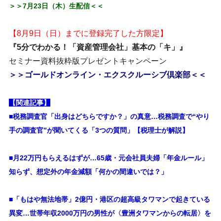
＞＞7月23日（木）生配信＜＜
【8月9日（日）までに登録完了した方限定】
『5分でわかる！「資産管理会社」基本の「キ」』
セミナー資料抜粋版プレゼントキャンペーン
＞＞ゴールドオンライン・エクスクルーシブ倶楽部＜＜
【関連記事】
■税務調査官「出身はどちらですか？」の真意…税務調査で“やり
手の調査官”が聞いてくる「3つの質問」【税理士が解説】
■月22万円もらえるはずが…65歳・元会社員夫婦「年金ルール」
知らず、想定外の年金減額「何かの間違いでは？」
■「もはや無法地帯」2億円・港区の超高級タワマンで起きている
異変…世帯年収2000万円の男性が〈豊洲タワマンからの転居〉を