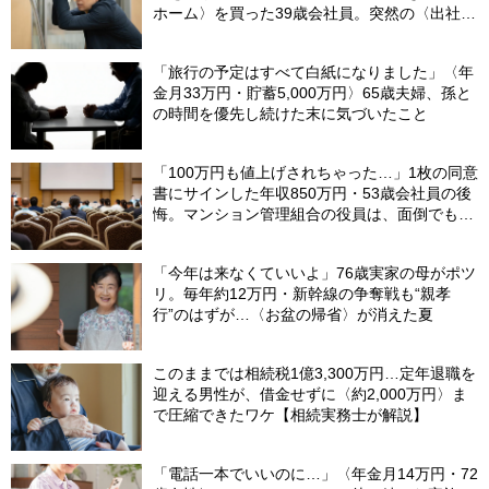
ホーム〉を買った39歳会社員。突然の〈出社
令〉に翻弄される“家族の日常”
「旅行の予定はすべて白紙になりました」〈年
金月33万円・貯蓄5,000万円〉65歳夫婦、孫と
の時間を優先し続けた末に気づいたこと
「100万円も値上げされちゃった…」1枚の同意
書にサインした年収850万円・53歳会社員の後
悔。マンション管理組合の役員は、面倒でも自
分でやらないと〈損する〉ワケ【マンション管
理コンサルタントが警鐘】
「今年は来なくていいよ」76歳実家の母がポツ
リ。毎年約12万円・新幹線の争奪戦も“親孝
行”のはずが…〈お盆の帰省〉が消えた夏
このままでは相続税1億3,300万円…定年退職を
迎える男性が、借金せずに〈約2,000万円〉ま
で圧縮できたワケ【相続実務士が解説】
「電話一本でいいのに…」〈年金月14万円・72