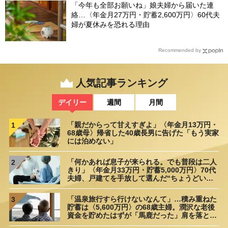
「今年も全部お願いね」娘夫婦から届いた連
絡…〈年金月27万円・貯蓄2,600万円〉60代夫
婦が夏休みを恐れる理由
Recommended by
人気記事ランキング
デイリー
週間
月間
「親だからって甘えすぎよ」〈年金月13万円・
1
68歳母〉帰省した40歳長男に告げた「もう実家
には泊めない」
「何かあれば息子が来られる。でも普段は二人
2
きり」〈年金月33万円・貯蓄5,000万円〉70代
夫婦、戸建てを手放して選んだ“ちょうどいい
距離”
「温泉旅行すら行けないなんて」…積み重ねた
3
貯蓄は〈5,600万円〉の68歳主婦。潤沢な老後
資金を貯めたはずが「馬鹿だった」肩を落とす
理由