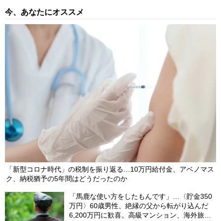
今、あなたにオススメ
【画像】 ひと目で分かる「話題の個別株」…2026年8月4日の東
証プライム市場・株価騰落率〈トップ3・ワースト3〉【早見
表】
2026/08/04
【画像】 ひと目で分かる「話題の個別株」…2026年8月3日の東
証プライム市場・株価騰落率〈トップ3・ワースト3〉【早見
表】
2026/08/03
「新型コロナ時代」の税制を振り返る…10万円給付金、アベノマス
ク、納税猶予の5年間はどうだったのか
「馬鹿な使い方をしたもんです」…〈貯金350
万円〉60歳男性、絶縁の父から転がり込んだ
6,200万円に歓喜。高級マンション、海外旅