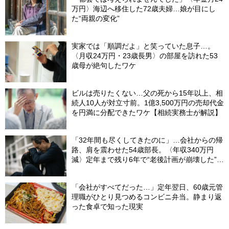
万円〉海辺へ移住した72歳夫婦…娘が目にし
た“両親の変化”
実家では「順調だよ」と笑っていた息子…。
〈月収24万円・23歳長男〉の部屋を訪れた53
歳母が絶句したワケ
ビルは売りたくない…父の死から15年以上、相
続人10人が対立寸前。1億3,500万円の売却代金
を円満に分配できたワケ【相続実務士が解説】
「32年間も尽くしてきたのに」…会社からの帰
路、肩を震わせた54歳部長。〈年収340万円
減〉定年まで残り6年で“老後計画が崩壊した”ワ
ケ
「会社がすべてだった…」定年翌日、60歳元管
理職がひとり見つめるコンビニ弁当。静まり返
った食卓で知った現実