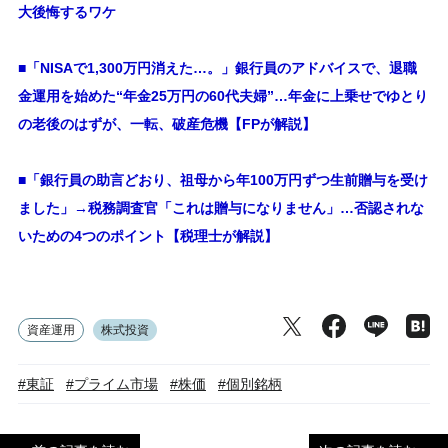
大後悔するワケ
■「NISAで1,300万円消えた…。」銀行員のアドバイスで、退職
金運用を始めた“年金25万円の60代夫婦”…年金に上乗せでゆとり
の老後のはずが、一転、破産危機【FPが解説】
■「銀行員の助言どおり、祖母から年100万円ずつ生前贈与を受け
ました」→税務調査官「これは贈与になりません」…否認されな
いための4つのポイント【税理士が解説】
資産運用
株式投資
#東証
#プライム市場
#株価
#個別銘柄