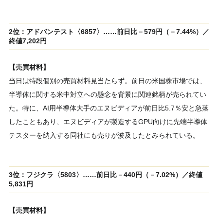
2位：アドバンテスト〈6857〉……前日比－579円（－7.44%）／
終値7,202円
【売買材料】
当日は特段個別の売買材料見当たらず。前日の米国株市場では、
半導体に関する米中対立への懸念を背景に関連銘柄が売られてい
た。特に、AI用半導体大手のエヌビディアが前日比5.7％安と急落
したこともあり、エヌビディアが製造するGPU向けに先端半導体
テスターを納入する同社にも売りが波及したとみられている。
3位：フジクラ〈5803〉……前日比－440円（－7.02%）／終値
5,831円
【売買材料】