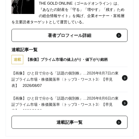
THE GOLD ONLINE（ゴールドオンライン）は、
『あなたの財産を「守る」「増やす」「残す」ため
の総合情報サイト』を掲げ、企業オーナー・富裕層
を主要読者ターゲットとして運営している。
著者プロフィール詳細
連載記事一覧
連載
【株価】プライム市場の値上がり・値下がり銘柄
【画像】 ひと目で分かる「話題の個別株」…2026年8月7日の東
証プライム市場・株価騰落率〈トップ3・ワースト3〉【早見
表】
2026/08/07
【画像】 ひと目で分かる「話題の個別株」…2026年8月6日の東
証プライム市場・株価騰落率〈トップ3・ワースト3〉【早見
表】
2026/08/06
連載記事一覧
【画像】 ひと目で分かる「話題の個別株」…2026年8月5日の東
証プライム市場・株価騰落率〈トップ3・ワースト3〉【早見
表】
2026/08/05