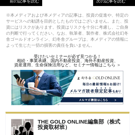
前の記事を読む
次の記事を読む
※本メディアおよび本メディアの記事は、投資の促進や、特定の
サービスへの勧誘を目的としたものではございません。また、投
資にはリスクがあります。投資はリスクを十分に考慮し、ご自身
の判断で行ってください。なお、執筆者、製作者、株式会社幻冬
舎ゴールドオンライン、幻冬舎グループは、本メディアの情報に
よって生じた一切の損害の責任を負いません。
受けたいセミナーが必ず見つかる！
相続・事業承継、国内不動産投資、海外不動産投資、
資産運用、生命保険活用など、セミナー情報はこちら ＞
THE GOLD ONLINE編集部（株式
投資取材班）