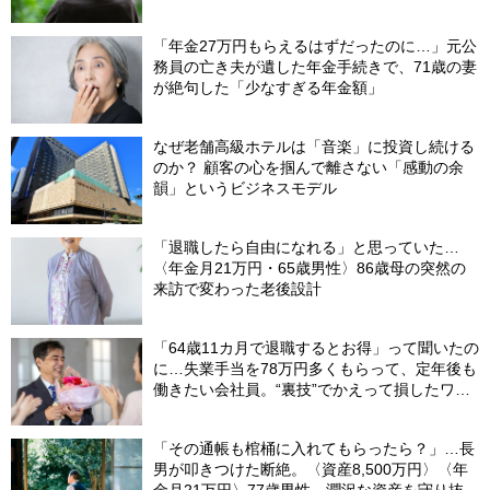
行…夢の生活の〈終着駅〉
「年金27万円もらえるはずだったのに…」元公
務員の亡き夫が遺した年金手続きで、71歳の妻
が絶句した「少なすぎる年金額」
なぜ老舗高級ホテルは「音楽」に投資し続ける
のか？ 顧客の心を掴んで離さない「感動の余
韻」というビジネスモデル
「退職したら自由になれる」と思っていた…
〈年金月21万円・65歳男性〉86歳母の突然の
来訪で変わった老後設計
「64歳11カ月で退職するとお得」って聞いたの
に…失業手当を78万円多くもらって、定年後も
働きたい会社員。“裏技”でかえって損したワケ
【社労士が解説】
「その通帳も棺桶に入れてもらったら？」…長
男が叩きつけた断絶。〈資産8,500万円〉〈年