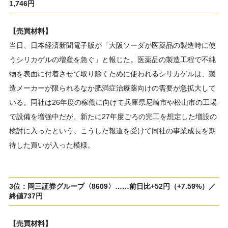
1,746円
【売買材料】
当日、日本経済新聞電子版が「大阪ソーダが医薬品の製造時に使
うシリカゲルの増産を急ぐ」と報じた。医薬品の製造工程で不純
物を表面に付着させて取り除くために使われるシリカゲルは、製
造メーカーが限られるなか肥満症治療薬向けの需要が急拡大して
いる。同社は26年度の稼働に向けて兵庫県尼崎市や松山市の工場
で設備を増強中だが、新たに27年度ごろの完工を想定した増設の
検討に入ったという。こうした報道を受けて同社の事業成長を期
待した買いが入った模様。
3位：岡三証券グループ〈8609〉……前日比+52円（+7.59%）／
終値737円
【売買材料】