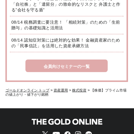
「自社株」と「遺留分」の致命的なリスクと 弁護士と作
る”会社を守る盾”
08/14 税務調査に要注意！ 「相続対策」のための「生前
贈与」の基礎知識と活用法
08/14 認知症対策には絶対的な効果！ 金融資産家のため
の「民事信託」を活用した資産承継方法
会員向けセミナーの一覧
ゴールドオンライン トップ
>
資産運用
>
株式投資
>
【株価】プライム市場
の値上がり・値下がり銘柄