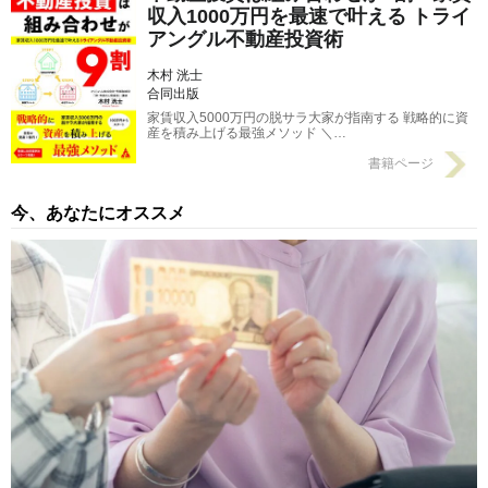
収入1000万円を最速で叶える トライ
アングル不動産投資術
木村 洸士
合同出版
家賃収入5000万円の脱サラ大家が指南する 戦略的に資
産を積み上げる最強メソッド ＼…
書籍ページ
今、あなたにオススメ