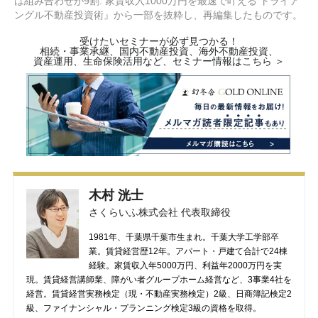
は組み合わせが9割: 家賃収入1000万円を最速で叶える トライア
ングル不動産投資術』から一部を抜粋し、再編集したものです。
受けたいセミナーが必ず見つかる！
相続・事業承継、国内不動産投資、海外不動産投資、
資産運用、生命保険活用など、セミナー情報はこちら ＞
木村 洸士
さくらいふ株式会社 代表取締役
1981年、千葉県千葉市生まれ。千葉大学工学部卒
業。賃貸経営歴12年。アパート・戸建て合計で24棟
経験。家賃収入年5000万円、利益年2000万円を実
現。賃貸経営講師業、障がい者グループホーム経営など、3事業4社を
経営。賃貸経営実務検定（現・不動産実務検定）2級、日商簿記検定2
級、ファイナンシャル・プランニング検定3級の資格を取得。