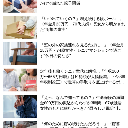
かけで崩れた親子関係
「いつ出ていくの？」増え続ける段ボール…。
〈年金月23万円・70代夫婦〉長女から明かされ
た“衝撃の事実”
「窓の外の家族連れを見るたびに…」〈年金月
15万円・74歳女性〉シニアマンションで過ご
す“休日の切なさ”
定年後も働くシニア世代に朗報…「年収200
万〜665万円層」は所得税が大幅軽減。〈令和8
年税制改正〉で世帯の手取りを底上げするポイ
ント【CFPが解説】
「えっ、なんで知ってるの？」生命保険の満期
金600万円の振込からわずか3時間…67歳独居
女性のもとに銀行からきた“恐ろしい電話”【FP
が解説】
「何のために貯め続けたんだろう…」〈貯蓄