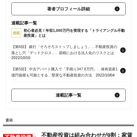
著者プロフィール詳細
連載記事一覧
初心者必見！年収1,000万円を実現する「トライアングル不動
連載
産投資」とは
【第6回】 銀行「そろそろストップしましょう」…不動産投資の
落とし穴「デッドクロス」、節税における法人化のリスクとは
2022/10/10
【第5回】 中古アパート購入で「手残り347.6万円」…保有資産1
億円規模も可能とする、堅実な不動産投資の方法
2022/10/04
【第3回】 “今”好条件で「戸建て投資」ができる理由。狙い目エ
リアを見つけるコツとは
2022/09/24
連載記事一覧
【第2回】 不動産投資の「勝ちパターン」は超シンプル。収入、
資産を最大限構築する「3ステップ」とは
2022/09/19
書籍
【第1回】 肝は「戸建て」。家賃収入5,000万円資産家が指摘す
る「不動産投資は組み合わせが9割」なワケ
2022/09/15
不動産投資は組み合わせが9割：家賃