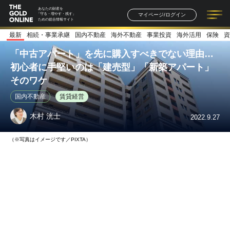
あなたの財産を
マイページ/ログイン
「守る・増やす・残す」
ための総合情報サイト
最新
相続・事業承継
国内不動産
海外不動産
事業投資
海外活用
保険
資
記事一覧
連載一覧
著者一覧
書籍一覧
セミナー情報
お知らせ
「中古アパート」を先に購入すべきでない理由…
初心者に手堅いのは「建売型」「新築アパート」
そのワケ
国内不動産
賃貸経営
木村 洸士
2022.9.27
（※写真はイメージです／PIXTA）