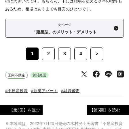
のは大きいのです。もちろん、中には相場を超える水準の物件も
あるため、相場はあくまでも目安のひとつです。
次ページ
「建築型」のメリット・デメリット
1
2
3
4
>
国内不動産
賃貸経営
#不動産投資
#新築アパート
#融資審査
【第3回】を読む
【第5回】を読む
※本連載は、2022年7月20日発売の木村洸士氏著書『不動産投資