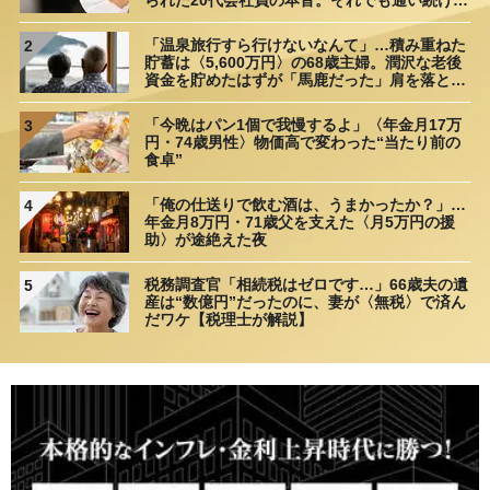
られた20代会社員の本音。それでも通い続ける
理由
「温泉旅行すら行けないなんて」…積み重ねた
2
貯蓄は〈5,600万円〉の68歳主婦。潤沢な老後
資金を貯めたはずが「馬鹿だった」肩を落とす
理由
「今晩はパン1個で我慢するよ」〈年金月17万
3
円・74歳男性〉物価高で変わった“当たり前の
食卓”
「俺の仕送りで飲む酒は、うまかったか？」…
4
年金月8万円・71歳父を支えた〈月5万円の援
助〉が途絶えた夜
税務調査官「相続税はゼロです…」66歳夫の遺
5
産は“数億円”だったのに、妻が〈無税〉で済ん
だワケ【税理士が解説】