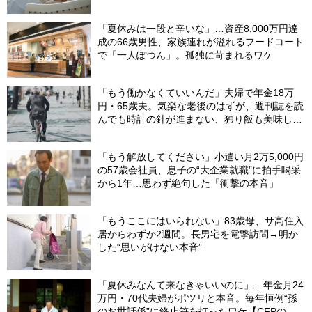
「夏休みは一段と辛いな」…資産8,000万円達
成の66歳男性、家族連れが溢れるフードコート
で「一人ぽつん」。孤独に苛まれるワケ
「もう働かなくていいんだ」夫婦で年金18万
円・65歳夫。気楽な老後のはずが、週刊誌を読
んでも時計の針が進まない、独り飯も美味しく
ない日々…半年後、“時給1200円のバイト”を始
めたシニアの現実
「もう解放してください」小遣い月2万5,000円
の57歳会社員、息子の“大企業就職”に拍手喝采
から1年…思わず絶句した「衝撃の本音」
「もうここにはいられない」83歳母、サ高住入
居からわずか2週間。長男宅を電撃訪問→明か
した“思いがけない本音”
「夏休みなんて来なきゃいいのに」…年金月24
万円・70代夫婦がポツリと本音。毎年恒例“孫
のお世話係”に終止符を打ったワケ【CFPの助