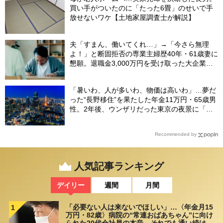
買い手がついたのに「たった6畳」のせいで手
放せないワケ【土地家屋調査士が解説】
夫「すまん、働いてくれ…」→「今さら無理
よ！」と断固拒否の専業主婦歴40年・61歳妻に
懇願。退職金3,000万円を受け取った大企業元
本部長の69歳夫が、妻に頭を下げた理由【FP
が解説】
「暑いわ、人が多いわ、物価は高いわ」…夢だ
った“長野移住”を果たした年金11万円・65歳男
性。2年後、ウンザリだった東京の夜景に「癒
された」ワケ
Recommended by
人気記事ランキング
デイリー
週間
月間
「必要ない人は来ないでほしい」…〈年金月15
1
万円・82歳〉病院の“常連おばあちゃん”に向け