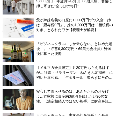
5,800万円・年金月24万円〉68歳夫婦、老後に
押し寄せた“空っぽの毎日”
父が姉妹名義の口座に1,000万円ずつ入金…姉
は「贈与税0円」、妹の1,000万円は「相続税の
対象」とされたワケ【税理士が解説】
「ビジネスクラスにしか乗らない」と決めた老
後…。〈貯蓄6,300万円・69歳元会社員〉帰国
後に募った後悔
【メルマガ会員限定】月20万円もらえるはず
が…45歳・サラリーマン「ねんきん定期便」に
抱いた違和感。「年金ルール」知らずにそのま
ま20年…65歳で受け取ることになる年金額に唖
然「何かの間違いでは？」
安心して暮らせるのは、あんたたちのおかげ
よ…姪家族に資産約3億円を残したい90代女
性、〈法定相続人ではない相手〉に財産を託せ
たワケ【相続実務士が解説】
母が老人ホームへ…実家売却を決断した長男。