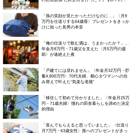
言】
「孫の笑顔が見たかっただけなのに…」〈月9
万円を仕送りする64歳母〉プレゼントをきっか
けに知った長男の本音
「俺の仕送りで飲む酒は、うまかったか？」…
年金月8万円・71歳父を支えた〈月5万円の援
助〉が途絶えた夜
「戸建てには戻れません」〈年金月32万円・貯
蓄4,800万円〉70代夫婦、都心タワマンへの住
み替えで叶えた“気楽な老後”
「移住して初めて分かりました」〈年金月25万
円・71歳夫婦〉憧れの田舎暮らしを諦めた決定
的理由
「喜んでもらえると思っていました」〈仕送り
月7万円・63歳女性〉孫へのプレゼントがきっ