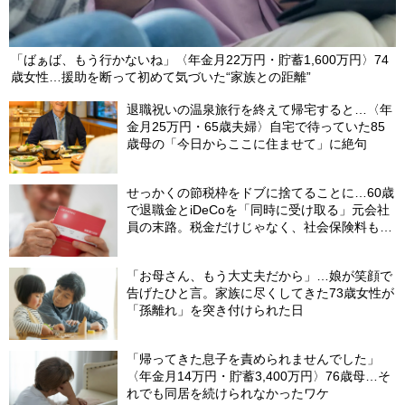
「ばぁば、もう行かないね」〈年金月22万円・貯蓄1,600万円〉74
歳女性…援助を断って初めて気づいた“家族との距離”
退職祝いの温泉旅行を終えて帰宅すると…〈年
金月25万円・65歳夫婦〉自宅で待っていた85
歳母の「今日からここに住ませて」に絶句
せっかくの節税枠をドブに捨てることに…60歳
で退職金とiDeCoを「同時に受け取る」元会社
員の末路。税金だけじゃなく、社会保険料も上
がる「二重の落とし穴」【CFPが警鐘】
「お母さん、もう大丈夫だから」…娘が笑顔で
告げたひと言。家族に尽くしてきた73歳女性が
「孫離れ」を突き付けられた日
「帰ってきた息子を責められませんでした」
〈年金月14万円・貯蓄3,400万円〉76歳母…そ
れでも同居を続けられなかったワケ