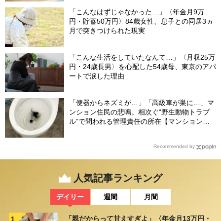
「こんなはずじゃなかった…」〈年金月9万
円・貯蓄50万円〉84歳女性、息子との同居3ヵ
月で突きつけられた現実
「こんな生活をしていたなんて…」〈月収25万
円・24歳長男〉を心配した54歳母、東京のアパ
ートで涙した理由
「便器からネズミが…」「高級車が巣に…」マ
ンション住民の悲鳴。相次ぐ“野生動物トラブ
ル”で問われる管理責任の所在【マンション管
理士が警鐘】
Recommended by
人気記事ランキング
デイリー
週間
月間
「親だからって甘えすぎよ」〈年金月13万円・
1