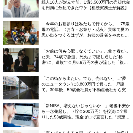
続人10人が対立寸前。1億3,500万円の売却代金
を円満に分配できたワケ【相続実務士が解説】
「今年のお墓参りは私たちで行くから」…75歳
母の電話。〈お寺・お祭り・花火〉実家で夏の
思い出をつくるはずが、お盆の帰省をやめた理
由
「お前は何も心配しなくていい」…働き者だっ
た夫、74歳で急逝。死ぬまで隠し通した“秘
密”に、遺族年金月6.6万円の妻が流した「複雑
な涙」
「この街から出たい。でも、売れない」…“夢
のニュータウン”に3,800万円で買った一戸建
て。30年後、59歳会社員が不動産会社から突き
つけられた「残酷な現実」
「新NISA、増えないじゃないか…」老後不安か
ら一念発起し、〈貯金200万円〉を投資に全振
りした53歳男性。現金ゼロで直面した「想定外
の出費」【FPの助言】