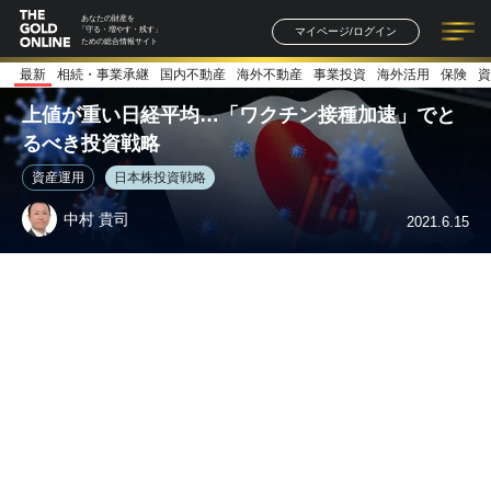
あなたの財産を
マイページ/ログイン
「守る・増やす・残す」
ための総合情報サイト
最新
相続・事業承継
国内不動産
海外不動産
事業投資
海外活用
保険
資
記事一覧
連載一覧
著者一覧
書籍一覧
セミナー情報
お知らせ
上値が重い日経平均…「ワクチン接種加速」でと
るべき投資戦略
資産運用
日本株投資戦略
中村 貴司
2021.6.15