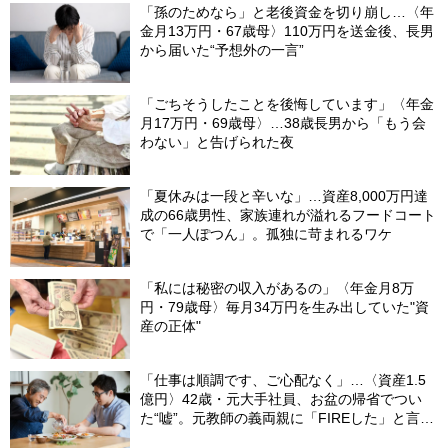
「孫のためなら」と老後資金を切り崩し…〈年
金月13万円・67歳母〉110万円を送金後、長男
から届いた“予想外の一言”
「ごちそうしたことを後悔しています」〈年金
月17万円・69歳母〉…38歳長男から「もう会
わない」と告げられた夜
「夏休みは一段と辛いな」…資産8,000万円達
成の66歳男性、家族連れが溢れるフードコート
で「一人ぽつん」。孤独に苛まれるワケ
「私には秘密の収入があるの」〈年金月8万
円・79歳母〉毎月34万円を生み出していた"資
産の正体"
「仕事は順調です、ご心配なく」…〈資産1.5
億円〉42歳・元大手社員、お盆の帰省でつい
た“嘘”。元教師の義両親に「FIREした」と言え
なかったワケ