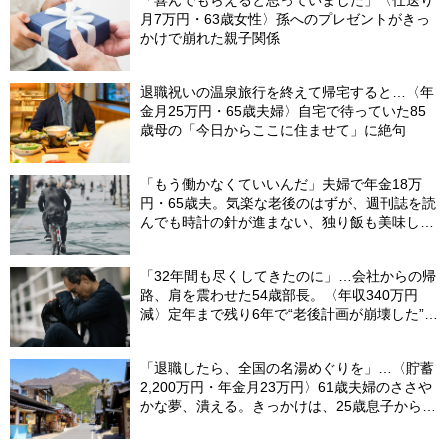
「喜んでもらえると思っていました」〈仕送り
月7万円・63歳女性〉孫へのプレゼントがきっ
かけで崩れた親子関係
退職祝いの温泉旅行を終えて帰宅すると…〈年
金月25万円・65歳夫婦〉自宅で待っていた85
歳母の「今日からここに住ませて」に絶句
「もう働かなくていいんだ」夫婦で年金18万
円・65歳夫。気楽な老後のはずが、週刊誌を読
んでも時計の針が進まない、独り飯も美味しく
ない日々…半年後、“時給1200円のバイト”を始
めたシニアの現実
「32年間も尽くしてきたのに」…会社からの帰
路、肩を震わせた54歳部長。〈年収340万円
減〉定年まで残り6年で“老後計画が崩壊した”ワ
ケ
「退職したら、全国の名湯めぐりを」…〈貯蓄
2,200万円・年金月23万円〉61歳夫婦のささや
かな夢、潰える。きっかけは、25歳息子から届
いた「まさかのLINE」