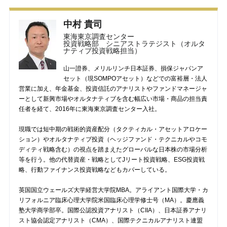
中村 貴司
東海東京調査センター
投資戦略部 シニアストラテジスト（オルタ
ナティブ投資戦略担当）
山一證券、メリルリンチ日本証券、損保ジャパンア
セット（現SOMPOアセット）などでの富裕層・法人
営業に加え、年金基金、投資信託のアナリストやファンドマネージャ
ーとして新興市場やオルタナティブを含む幅広い市場・商品の担当責
任者を経て、2016年に東海東京調査センター入社。
現職では短中期の戦術的資産配分（タクティカル・アセットアロケー
ション）やオルタナティブ投資（ヘッジファンド・テクニカルやコモ
ディティ戦略含む）の視点を踏まえたグローバルな日本株の市場分析
等を行う。他の代替資産・戦略としてJリート投資戦略、ESG投資戦
略、行動ファイナンス投資戦略などもカバーしている。
英国国立ウェールズ大学経営大学院MBA。アライアント国際大学・カ
リフォルニア臨床心理大学院米国臨床心理学修士号（MA）。慶應義
塾大学商学部卒。国際公認投資アナリスト（CIIA）、日本証券アナリ
スト協会認定アナリスト（CMA）、国際テクニカルアナリスト連盟