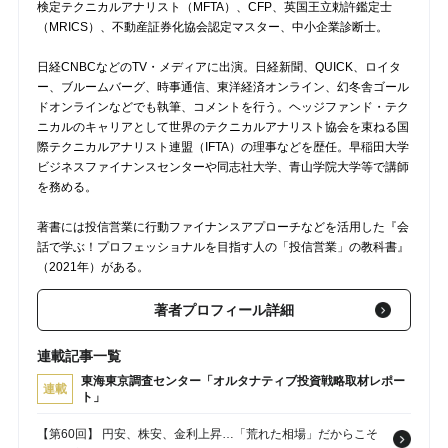
検定テクニカルアナリスト（MFTA）、CFP、英国王立勅許鑑定士
（MRICS）、不動産証券化協会認定マスター、中小企業診断士。
日経CNBCなどのTV・メディアに出演。日経新聞、QUICK、ロイタ
ー、ブルームバーグ、時事通信、東洋経済オンライン、幻冬舎ゴール
ドオンラインなどでも執筆、コメントを行う。ヘッジファンド・テク
ニカルのキャリアとして世界のテクニカルアナリスト協会を束ねる国
際テクニカルアナリスト連盟（IFTA）の理事などを歴任。早稲田大学
ビジネスファイナンスセンターや同志社大学、青山学院大学等で講師
を務める。
著書には投信営業に行動ファイナンスアプローチなどを活用した『会
話で学ぶ！プロフェッショナルを目指す人の「投信営業」の教科書』
（2021年）がある。
著者プロフィール詳細
連載記事一覧
東海東京調査センター「オルタナティブ投資戦略取材レポー
連載
ト」
【第60回】 円安、株安、金利上昇…「荒れた相場」だからこそ