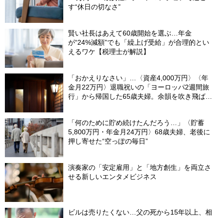
す“休日の切なさ”
賢い社長はあえて60歳開始を選ぶ…年金
が“24%減額”でも「繰上げ受給」が合理的とい
えるワケ【税理士が解説】
「おかえりなさい」…〈資産4,000万円〉〈年
金月22万円〉退職祝いの「ヨーロッパ2週間旅
行」から帰国した65歳夫婦。余韻を吹き飛ばし
た“破綻の影”
「何のために貯め続けたんだろう…」〈貯蓄
5,800万円・年金月24万円〉68歳夫婦、老後に
押し寄せた“空っぽの毎日”
演奏家の「安定雇用」と「地方創生」を両立さ
せる新しいエンタメビジネス
ビルは売りたくない…父の死から15年以上、相