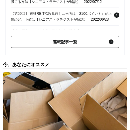
勝てる方法【シニアストラテジストが解説】
2022/07/12
【第59回】 東証REIT指数見通し…当面は「2100ポイント」が上
値めど、下値は【シニアストラテジストが解説】
2022/06/23
【第58回】 2022年後半の日本株投資戦略【シニアストラテジス
トが解説】
2022/06/11
連載記事一覧
【第57回】 4～5月のリート動向…ホテル特化型リートが引き続
き堅調【シニアストラテジストが解説】
2022/06/01
今、あなたにオススメ
【第56回】 シニアストラテジストが「相場調整時のESG投資戦
略」を解説
2022/05/18