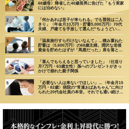
68歳母〉帰省した40歳長男に告げた「もう実家
には泊めない」
「何かあれば息子が来られる。でも普段は二人
2
きり」〈年金月33万円・貯蓄5,000万円〉70代
夫婦、戸建てを手放して選んだ“ちょうどいい
距離”
「温泉旅行すら行けないなんて」…積み重ねた
3
貯蓄は〈5,600万円〉の68歳主婦。潤沢な老後
資金を貯めたはずが「馬鹿だった」肩を落とす
理由
「喜んでもらえると思っていました」〈仕送り
4
月7万円・63歳女性〉孫へのプレゼントがきっ
かけで崩れた親子関係
「必要ない人は来ないでほしい」…〈年金月15
5
万円・82歳〉病院の“常連おばあちゃん”に向け
られた20代会社員の本音。それでも通い続ける
理由