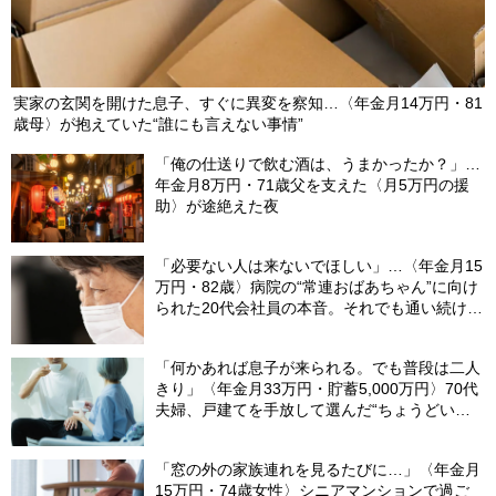
実家の玄関を開けた息子、すぐに異変を察知…〈年金月14万円・81
歳母〉が抱えていた“誰にも言えない事情”
「俺の仕送りで飲む酒は、うまかったか？」…
年金月8万円・71歳父を支えた〈月5万円の援
助〉が途絶えた夜
「必要ない人は来ないでほしい」…〈年金月15
万円・82歳〉病院の“常連おばあちゃん”に向け
られた20代会社員の本音。それでも通い続ける
理由
「何かあれば息子が来られる。でも普段は二人
きり」〈年金月33万円・貯蓄5,000万円〉70代
夫婦、戸建てを手放して選んだ“ちょうどいい
距離”
「窓の外の家族連れを見るたびに…」〈年金月
15万円・74歳女性〉シニアマンションで過ご