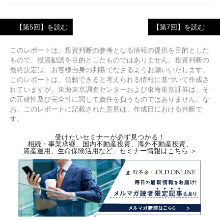
【第5回】を読む
【第7回】を読む
このレポートは、投資判断の参考となる情報の提供を目的とした
もので、投資勧誘を目的としたものではありません。投資判断の
最終決定は、お客様自身の判断でなさるようお願いいたします。
このレポートは、信頼できると考えられる情報に基づいて作成さ
れていますが、東海東京調査センターおよび東海東京証券は、そ
の正確性及び完全性に関して責任を負うものではありません。な
お、このレポートに記載された意見は、作成日における判断で
す。
受けたいセミナーが必ず見つかる！
相続・事業承継、国内不動産投資、海外不動産投資、
資産運用、生命保険活用など、セミナー情報はこちら ＞