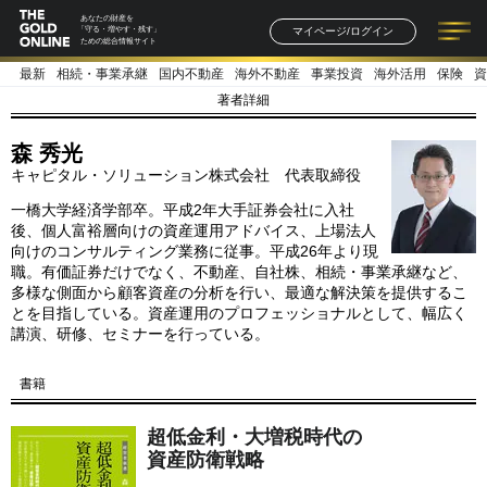
あなたの財産を
マイページ/ログイン
「守る・増やす・残す」
ための総合情報サイト
最新
相続・事業承継
国内不動産
海外不動産
事業投資
海外活用
保険
資
記事一覧
連載一覧
著者一覧
書籍一覧
セミナー情報
お知らせ
著者詳細
森 秀光
キャピタル・ソリューション株式会社 代表取締役
一橋大学経済学部卒。平成2年大手証券会社に入社
後、個人富裕層向けの資産運用アドバイス、上場法人
向けのコンサルティング業務に従事。平成26年より現
職。有価証券だけでなく、不動産、自社株、相続・事業承継など、
多様な側面から顧客資産の分析を行い、最適な解決策を提供するこ
とを目指している。資産運用のプロフェッショナルとして、幅広く
講演、研修、セミナーを行っている。
書籍
超低金利・大増税時代の
資産防衛戦略