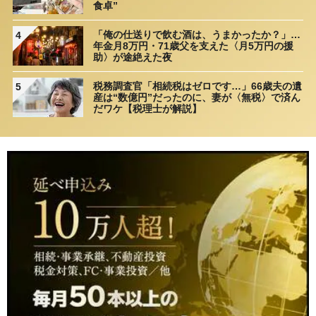
食卓”
「俺の仕送りで飲む酒は、うまかったか？」…
4
年金月8万円・71歳父を支えた〈月5万円の援
助〉が途絶えた夜
税務調査官「相続税はゼロです…」66歳夫の遺
5
産は“数億円”だったのに、妻が〈無税〉で済ん
だワケ【税理士が解説】