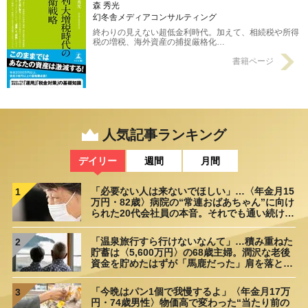
森 秀光
幻冬舎メディアコンサルティング
終わりの見えない超低金利時代。加えて、相続税や所得
税の増税、海外資産の捕捉厳格化…
書籍ページ
人気記事ランキング
デイリー
週間
月間
「必要ない人は来ないでほしい」…〈年金月15
1
万円・82歳〉病院の“常連おばあちゃん”に向け
られた20代会社員の本音。それでも通い続ける
理由
「温泉旅行すら行けないなんて」…積み重ねた
2
貯蓄は〈5,600万円〉の68歳主婦。潤沢な老後
資金を貯めたはずが「馬鹿だった」肩を落とす
理由
「今晩はパン1個で我慢するよ」〈年金月17万
3
円・74歳男性〉物価高で変わった“当たり前の