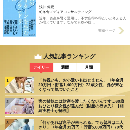
浅井 伸宏
幻冬舎メディアコンサルティング
近年、資産を賢く運用し、不労所得を得たいと考える人
が増えています。なかでも株や投…
書籍ページ
人気記事ランキング
デイリー
週間
月間
「お祝いも、お小遣いも出せません」〈年金月
1
20万円・貯蓄1,400万円〉72歳女性、孫が来な
くなって気づいたこと
実の姉妹には財産を渡したくないんです…60歳
2
おひとり様女性が選んだ〈財産の行き先〉【相
続実務士が解説】
「何かあれば息子が来られる。でも普段は二人
3
きり」〈年金月33万円・貯蓄5,000万円〉70代