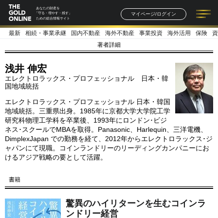
あなたの財産を
マイページ/ログイン
「守る・増やす・残す」
ための総合情報サイト
最新
相続・事業承継
国内不動産
海外不動産
事業投資
海外活用
保険
資
記事一覧
連載一覧
著者一覧
書籍一覧
セミナー情報
お知らせ
著者詳細
浅井 伸宏
エレクトロラックス・プロフェッショナル 日本・韓
国地域統括
エレクトロラックス・プロフェッショナル 日本・韓国
地域統括。三重県出身。1985年に京都大学大学院工学
研究科物理工学科を卒業後、1993年にロンドン･ビジ
ネス･スクールでMBAを取得。Panasonic、Harlequin、三洋電機、
DimplexJapan での勤務を経て、2012年からエレクトロラックス･ジ
ャパンにて現職。コインランドリーのリーディングカンパニーにお
けるアジア戦略の要として活躍。
書籍
驚異のハイリターンを生むコインラ
ンドリー経営