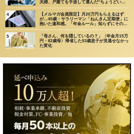
夫婦、戸建てを手放して選んだ“ちょうどいい
距離”
【メルマガ会員限定】月20万円もらえるはず
4
が…45歳・サラリーマン「ねんきん定期便」に
抱いた違和感。「年金ルール」知らずにそのま
ま20年…65歳で受け取ることになる年金額に唖
然「何かの間違いでは？」
「母さん、何を隠しているの？」〈年金月15万
5
円・82歳母〉帰省した53歳息子が見逃せなかっ
た変化