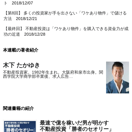
ト
2018/12/07
【第8回】 多くの投資家が手を出さない「ワケあり物件」で儲ける
方法
2018/12/21
【最終回】 不動産投資は「ワケあり物件」を購入できる資金力が成
功の近道
2018/12/28
本連載の著者紹介
木下 たかゆき
不動産投資家。1982年生まれ。大阪府和泉市出身。関
西学院大学商学部卒業後、求人広告…
関連書籍の紹介
最速で億を稼いだ男が明かす
不動産投資「勝者のセオリー」