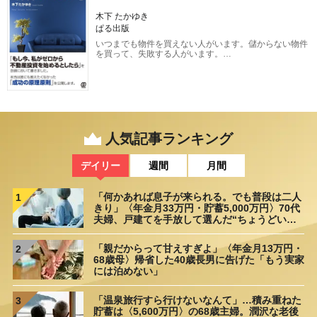
木下 たかゆき
ぱる出版
いつまでも物件を買えない人がいます。儲からない物件
を買って、失敗する人がいます。…
人気記事ランキング
デイリー
週間
月間
「何かあれば息子が来られる。でも普段は二人
1
きり」〈年金月33万円・貯蓄5,000万円〉70代
夫婦、戸建てを手放して選んだ“ちょうどいい
距離”
「親だからって甘えすぎよ」〈年金月13万円・
2
68歳母〉帰省した40歳長男に告げた「もう実家
には泊めない」
「温泉旅行すら行けないなんて」…積み重ねた
3
貯蓄は〈5,600万円〉の68歳主婦。潤沢な老後