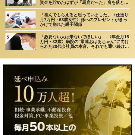
資金を貯めたはずが「馬鹿だった」肩を落とす
理由
「喜んでもらえると思っていました」〈仕送り
4
月7万円・63歳女性〉孫へのプレゼントがきっ
かけで崩れた親子関係
「必要ない人は来ないでほしい」…〈年金月15
5
万円・82歳〉病院の“常連おばあちゃん”に向け
られた20代会社員の本音。それでも通い続ける
理由