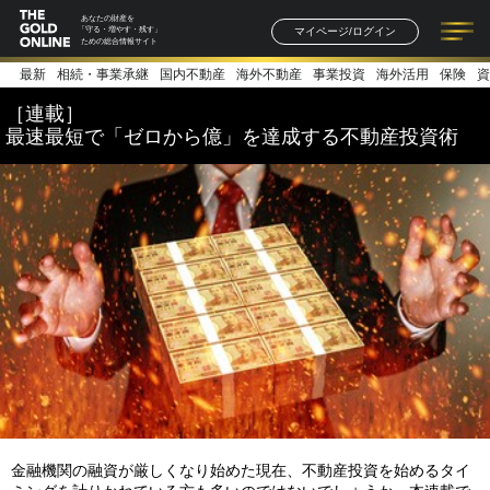
あなたの財産を
マイページ/ログイン
「守る・増やす・残す」
ための総合情報サイト
最新
相続・事業承継
国内不動産
海外不動産
事業投資
海外活用
保険
資
記事一覧
連載一覧
著者一覧
書籍一覧
セミナー情報
お知らせ
［連載］
最速最短で「ゼロから億」を達成する不動産投資術
金融機関の融資が厳しくなり始めた現在、不動産投資を始めるタイ