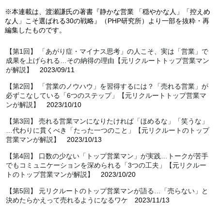
※本連載は、渡瀬謙氏の著書『静かな営業 「穏やかな人」「控えめ
な人」こそ選ばれる30の戦略』（PHP研究所）より一部を抜粋・再
編集したものです。
【第1回】 「あがり症・マイナス思考」の人こそ、実は「営業」で
成果を上げられる…その納得の理由【元リクルートトップ営業マン
が解説】
2023/09/11
【第2回】 「営業のノウハウ」を習得するには？「売れる営業」が
必ずこなしている「6つのステップ」【元リクルートトップ営業マ
ンが解説】
2023/10/10
【第3回】 売れる営業マンになりたければ「ほめるな」「笑うな」
…代わりに貫くべき「たった一つのこと」【元リクルートのトップ
営業マンが解説】
2023/10/13
【第4回】 口数の少ない「トップ営業マン」が実践…トークが苦手
でもコミュニケーションを深められる「3つの工夫」【元リクルー
トのトップ営業マンが解説】
2023/10/20
【第5回】 元リクルートのトップ営業マンが語る…「売らない」と
決めたらかえって売れるようになるワケ
2023/11/13