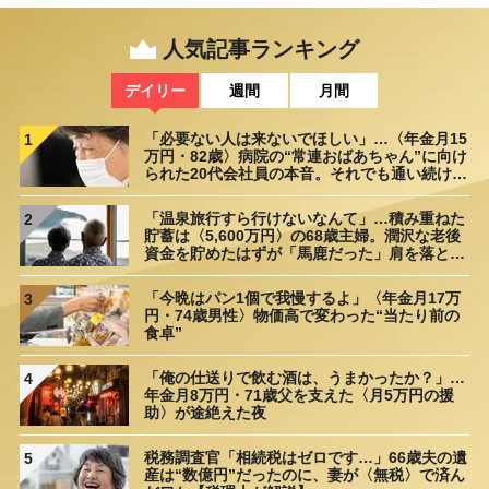
人気記事ランキング
デイリー
週間
月間
「必要ない人は来ないでほしい」…〈年金月15
1
万円・82歳〉病院の“常連おばあちゃん”に向け
られた20代会社員の本音。それでも通い続ける
理由
「温泉旅行すら行けないなんて」…積み重ねた
2
貯蓄は〈5,600万円〉の68歳主婦。潤沢な老後
資金を貯めたはずが「馬鹿だった」肩を落とす
理由
「今晩はパン1個で我慢するよ」〈年金月17万
3
円・74歳男性〉物価高で変わった“当たり前の
食卓”
「俺の仕送りで飲む酒は、うまかったか？」…
4
年金月8万円・71歳父を支えた〈月5万円の援
助〉が途絶えた夜
税務調査官「相続税はゼロです…」66歳夫の遺
5
産は“数億円”だったのに、妻が〈無税〉で済ん