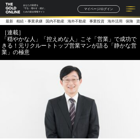
あなたの財産を
マイページ/ログイン
「守る・増やす・残す」
ための総合情報サイト
最新
相続・事業承継
国内不動産
海外不動産
事業投資
海外活用
保険
資
記事一覧
連載一覧
著者一覧
書籍一覧
セミナー情報
お知らせ
［連載］
「穏やかな人」「控えめな人」こそ「営業」で成功で
きる！元リクルートトップ営業マンが語る「静かな営
業」の極意