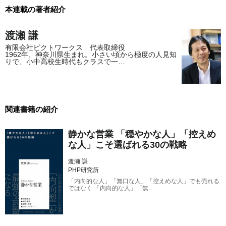
本連載の著者紹介
渡瀬 謙
有限会社ピクトワークス 代表取締役
1962年、神奈川県生まれ。小さい頃から極度の人見知
りで、小中高校生時代もクラスで一…
関連書籍の紹介
静かな営業 「穏やかな人」「控えめ
な人」こそ選ばれる30の戦略
渡瀬 謙
PHP研究所
「内向的な人」「無口な人」「控えめな人」でも売れる
ではなく 「内向的な人」「無…