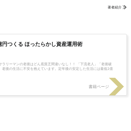
著者紹介
億円つくる ほったらかし資産運用術
サラリーマンの老後はどん底貧乏間違いなし！！ 「下流老人」「老後破
、老後の生活に不安を抱えています。定年後の安定した生活には最低1億
書籍ページ