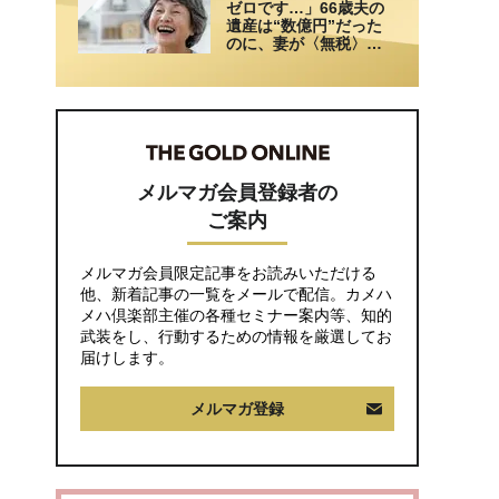
ゼロです…」66歳夫の
遺産は“数億円”だった
のに、妻が〈無税〉で
済んだワケ【税理士が
解説】
メルマガ会員登録者の
ご案内
メルマガ会員限定記事をお読みいただける
他、新着記事の一覧をメールで配信。カメハ
メハ倶楽部主催の各種セミナー案内等、知的
武装をし、行動するための情報を厳選してお
届けします。
メルマガ登録