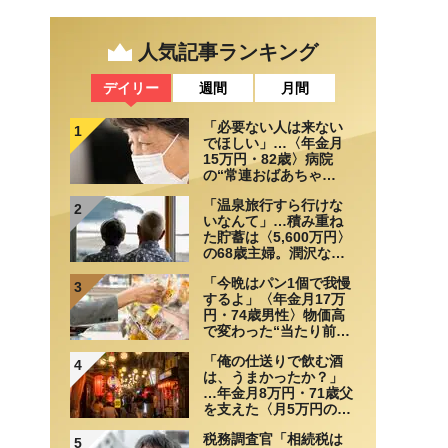
人気記事ランキング
デイリー
週間
月間
「必要ない人は来ない
1
でほしい」…〈年金月
15万円・82歳〉病院
の“常連おばあちゃ
ん”に向けられた20代会
「温泉旅行すら行けな
社員の本音。それでも
2
いなんて」…積み重ね
通い続ける理由
た貯蓄は〈5,600万円〉
の68歳主婦。潤沢な老
後資金を貯めたはずが
「今晩はパン1個で我慢
「馬鹿だった」肩を落
3
するよ」〈年金月17万
とす理由
円・74歳男性〉物価高
で変わった“当たり前の
食卓”
「俺の仕送りで飲む酒
4
は、うまかったか？」
…年金月8万円・71歳父
を支えた〈月5万円の援
助〉が途絶えた夜
税務調査官「相続税は
5