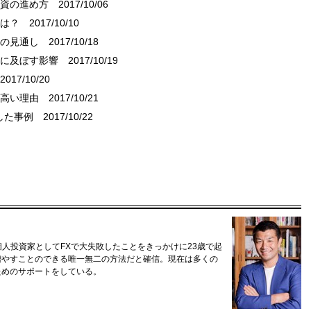
投資の進め方
2017/10/06
しは？
2017/10/10
」の見通し
2017/10/18
資に及ぼす影響
2017/10/19
017/10/20
が高い理由
2017/10/21
した事例
2017/10/22
個人投資家としてFXで大失敗したことをきっかけに23歳で起
増やすことのできる唯一無二の方法だと確信。現在は多くの
ためのサポートをしている。