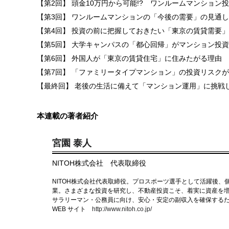
【第2回】 頭金10万円から可能!? ワンルームマンション
【第3回】 ワンルームマンションの「今後の需要」の見通
【第4回】 投資の前に把握しておきたい「東京の賃貸需要
【第5回】 大学キャンパスの「都心回帰」がマンション投
【第6回】 外国人が「東京の賃貸住宅」に住みたがる理由
2
【第7回】 「ファミリータイプマンション」の投資リスク
【最終回】 老後の生活に備えて「マンション運用」に挑戦
本連載の著者紹介
宮園 泰人
NITOH株式会社 代表取締役
NITOH株式会社代表取締役。プロスポーツ選手として活躍後、
業。さまざまな投資を研究し、不動産投資こそ、着実に資産を
サラリーマン・公務員に向け、安心・安定の副収入を確保する
WEB サイト
http://www.nitoh.co.jp/