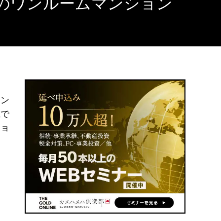
のワンルームマンション
ま
マン
載で
ショ