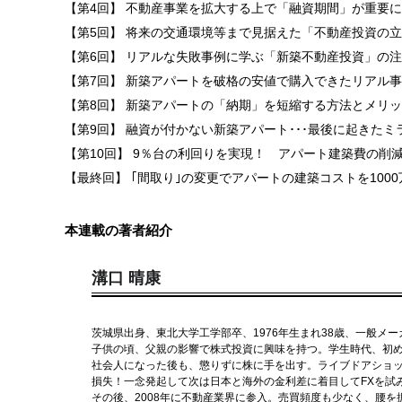
【第4回】 不動産事業を拡大する上で「融資期間」が重要
【第5回】 将来の交通環境等まで見据えた「不動産投資の
【第6回】 リアルな失敗事例に学ぶ「新築不動産投資」の
【第7回】 新築アパートを破格の安値で購入できたリアル
【第8回】 新築アパートの「納期」を短縮する方法とメリ
【第9回】 融資が付かない新築アパート･･･最後に起きたミ
【第10回】 9％台の利回りを実現！ アパート建築費の削
【最終回】 ｢間取り｣の変更でアパートの建築コストを100
本連載の著者紹介
溝口 晴康
茨城県出身、東北大学工学部卒、1976年生まれ38歳、一般メ
子供の頃、父親の影響で株式投資に興味を持つ。学生時代、初
社会人になった後も、懲りずに株に手を出す。ライブドアショ
損失！一念発起して次は日本と海外の金利差に着目してFXを試
その後、2008年に不動産業界に参入。売買頻度も少なく、腰