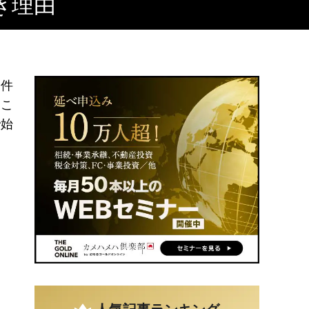
き理由
物件
そこ
で始