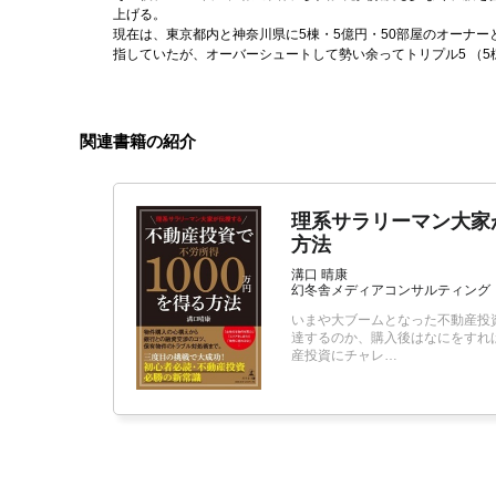
上げる。
現在は、東京都内と神奈川県に5棟・5億円・50部屋のオーナーと
指していたが、オーバーシュートして勢い余ってトリプル5 （5
関連書籍の紹介
理系サラリーマン大家が
方法
溝口 晴康
幻冬舎メディアコンサルティング
いまや大ブームとなった不動産投
達するのか、購入後はなにをすれ
産投資にチャレ…