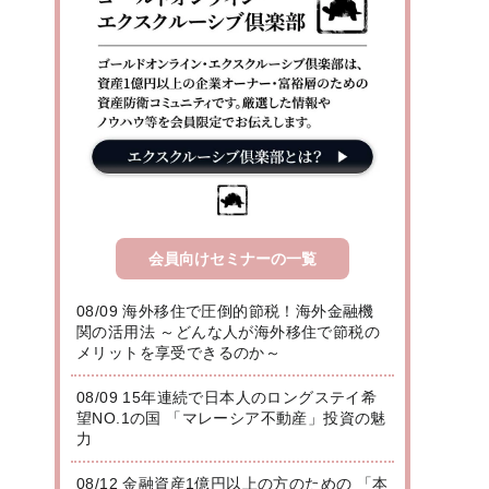
会員向けセミナーの一覧
08/09 海外移住で圧倒的節税！海外金融機
関の活用法 ～どんな人が海外移住で節税の
メリットを享受できるのか～
08/09 15年連続で日本人のロングステイ希
望NO.1の国 「マレーシア不動産」投資の魅
力
08/12 金融資産1億円以上の方のための 「本