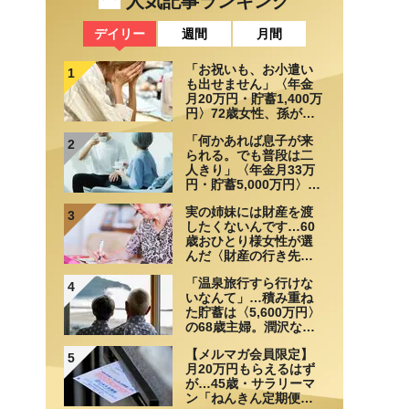
人気記事ランキング
デイリー
週間
月間
「お祝いも、お小遣い
1
も出せません」〈年金
月20万円・貯蓄1,400万
円〉72歳女性、孫が来
なくなって気づいたこ
「何かあれば息子が来
と
2
られる。でも普段は二
人きり」〈年金月33万
円・貯蓄5,000万円〉70
代夫婦、戸建てを手放
実の姉妹には財産を渡
して選んだ“ちょうどい
3
したくないんです…60
い距離”
歳おひとり様女性が選
んだ〈財産の行き先〉
【相続実務士が解説】
「温泉旅行すら行けな
4
いなんて」…積み重ね
た貯蓄は〈5,600万円〉
の68歳主婦。潤沢な老
後資金を貯めたはずが
【メルマガ会員限定】
「馬鹿だった」肩を落
5
月20万円もらえるはず
とす理由
が…45歳・サラリーマ
ン「ねんきん定期便」