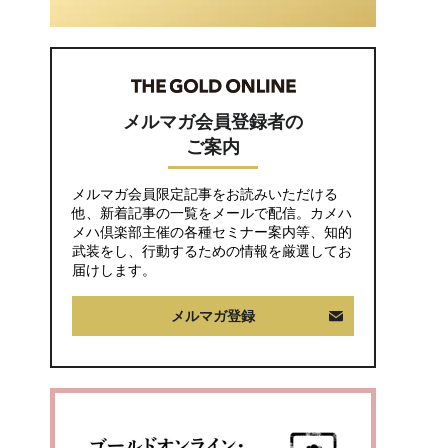
に抱いた違和感。「年
金ルール」知らずにそ
のまま20年…65歳で受
け取ることになる年金
額に唖然「何かの間違
いでは？」
メルマガ会員登録者の
ご案内
メルマガ会員限定記事をお読みいただける
他、新着記事の一覧をメールで配信。カメハ
メハ倶楽部主催の各種セミナー案内等、知的
武装をし、行動するための情報を厳選してお
届けします。
メルマガ登録