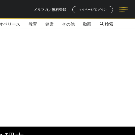
メルマガ／無料登録
マイページ/ログイン
オペリース
教育
健康
その他
動画
検索
記事一覧
連載一覧
著者一覧
書籍一覧
セミナー情報
お知らせ