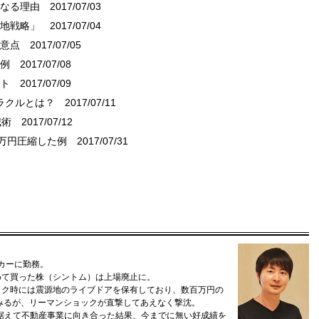
になる理由
2017/07/03
立地戦略」
2017/07/04
注意点
2017/07/05
事例
2017/07/08
ット
2017/07/09
ラクルとは？
2017/07/11
減術
2017/07/12
0万円圧縮した例
2017/07/31
ーカーに勤務。
めて買った株（シントム）は上場廃止に。
ック時には震源地のライブドアを保有しており、数百万円の
みるが、リーマンショックが直撃してあえなく撃沈。
を据えて不動産事業に向き合った結果、今までに無い好成績を