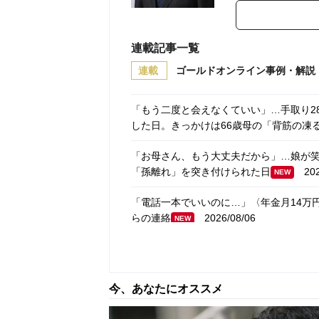
連載記事一覧
連載
ゴールドオンライン事例・解説
「もう二度と会えなくていい」…手取り2
した日。きっかけは66歳母の「背筋の凍
「お母さん、もう大丈夫だから」…娘が笑
「孫離れ」を突き付けられた日
2026
NEW
「電話一本でいいのに…」〈年金月14万
らの連絡
2026/08/06
NEW
「今晩はパン1個で我慢するよ」〈年金月1
卓”
2026/08/06
NEW
今、あなたにオススメ
「今日の夕飯、また増やさなきゃ…」〈年金
を素直に喜べなくなったワケ
2026/
NEW