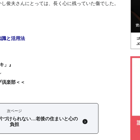
かし俊夫さんにとっては、長く心に残っていた傷でした。
知識と活用法
】
キ」』
ン
ブ倶楽部＜＜
次ページ
片づけられない…老後の住まいと心の
負担