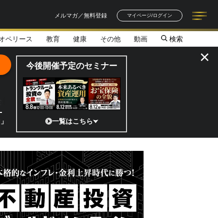
メルマガ／無料登録
マイページ/ログイン
オペリース
教育
健康
その他
動画
検索
記事一覧
連載一覧
著者一覧
書籍一覧
セミナー情報
お知らせ
×
今後開催予定のセミナー
全貌
の宇宙ベンチャーのココがスゴイ！／補助金から実需へ、知られざる宇宙産
一覧はこちら