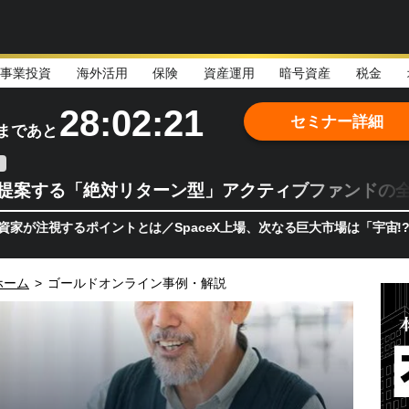
事業投資
海外活用
保険
資産運用
暗号資産
税金
28:02:20
セミナー詳細
まであと
teが提案する「絶対リターン型」アクティブファンドの
るポイントとは／SpaceX上場、次なる巨大市場は「宇宙!?」 日本
ホーム
>
ゴールドオンライン事例・解説