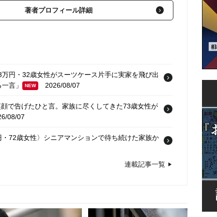
著者プロフィール詳細
8万円・32歳女性がスーツケース片手に実家を飛び出
る一言」
2026/08/07
NEW
顔で告げたひと言。家族に尽くしてきた73歳女性が
/08/07
円・72歳女性〉シニアマンションで待ち続けた家族か
連載記事一覧
7万円・74歳男性〉物価高で変わった“当たり前の食
月23万円・貯蓄1,600万円〉72歳主婦、孫の来訪
08/06