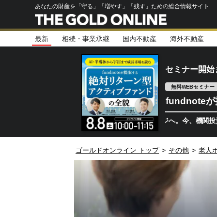
あなたの財産を「守る」「増やす」「残す」ための総合情報サイト
最新
相続・事業承継
国内不動産
海外不動産
セミナー開始
無料WEBセミナー
fundno
半導体相場は次のステージへ。今、機関投資家が注視す
ゴールドオンライン トップ
>
その他
>
老人