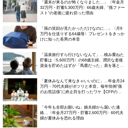
「週末が来るのが怖くなりました…」〈年金月
32万円・貯蓄5,300万円〉66歳夫婦、“孫ファー
スト”の老後に疲れ切った理由
「孫の笑顔が見たかっただけなのに…」〈月9
万円を仕送りする64歳母〉プレゼントをきっか
けに知った長男の本音
「温泉旅行すら行けないなんて」…積み重ねた
貯蓄は〈5,600万円〉の68歳主婦。潤沢な老後
資金を貯めたはずが「馬鹿だった」肩を落とす
理由
「夏休みなんて来なきゃいいのに」…年金月24
万円・70代夫婦がポツリと本音。毎年恒例“孫
のお世話係”に終止符を打ったワケ【CFPの助
言】
「今年も全部お願いね」娘夫婦から届いた連
絡…〈年金月27万円・貯蓄2,600万円〉60代夫
婦が夏休みを恐れる理由