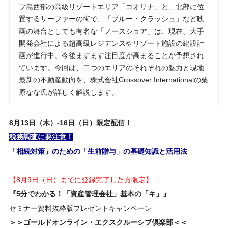
フ島西部の高級リゾートエリア「コオリナ」と、北部に位
置するサーファーの街で、「ブルー・クラッシュ」など映
画の舞台としても有名な「ノースショア」は、現在、大手
開発会社による超高級レジデンスやリゾート施設の建設計
画が進行中。今後ますます注目度が高まることが予想され
ています。今回は、二つのエリアのそれぞれの魅力と現地
最新の不動産動向を、株式会社Crossover Internationalの栗
原なな氏が詳しく解説します。
8
月
13日（木）-16日（日）
限定配信！
税務調査に要注意！
「相続対策」のための「生前贈与」の基礎知識と活用法
【8月9日（日）までに登録完了した方限定】
『5分でわかる！「資産管理会社」基本の「キ」』
セミナー資料抜粋版プレゼントキャンペーン
＞＞ゴールドオンライン・エクスクルーシブ倶楽部＜＜