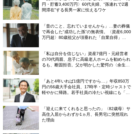
円・貯蓄3,400万円〉60代夫婦、“孫連れで2週
間滞在”する長男一家に怯えるワケ
「昔のこと、忘れていませんから」…妻の葬儀
で再会した“成功した孫”の無表情。〈資産6,000
万円超〉80歳祖父が項垂れた「自業自得」
【CFPの助言】
「私は自分を信じない」資産7億円・元経営者
の70代両親、息子に高級老人ホームを勧められ
るも、断固拒否。父が明かした驚愕の〈余生計
画〉【FPが解説】
「あと4年いれば1億円ですから…」年収850万
円の56歳大手会社員、17時半・定時ジャストで
軽やかに帰路。若手社員の冷たい視線にも「だ
からなに？」の理由【CFPの助言】
「迎えに来てくれると思ったの」〈82歳母〉サ
高住入居からわずか1ヵ月、長男宅に突然現れ
た理由