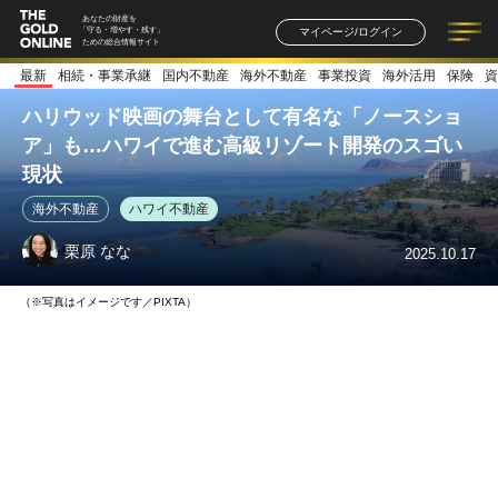
あなたの財産を
マイページ/ログイン
「守る・増やす・残す」
ための総合情報サイト
最新
相続・事業承継
国内不動産
海外不動産
事業投資
海外活用
保険
資
記事一覧
連載一覧
著者一覧
書籍一覧
セミナー情報
お知らせ
ハリウッド映画の舞台として有名な「ノースショ
ア」も…ハワイで進む高級リゾート開発のスゴい
現状
海外不動産
ハワイ不動産
栗原 なな
2025.10.17
（※写真はイメージです／PIXTA）