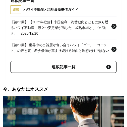
連載記事一覧
連載
ハワイ不動産と現地最新事情ガイド
【第62回】 【2025年総括】米国金利・為替動向とともに振り返
るハワイ不動産―際立つ安定感が示した「成熟市場としての強
さ」
2025/12/26
【第61回】 世界中の富裕層が奪い合うハワイ「ゴールドコース
ト」の表と裏―希少価値が高まり続ける理由と理想だけではない
意外な現実
2025/12/14
連載記事一覧
【第60回】 憧れのリッツ・カールトンを所有できる…？ハワイ
の「ホテルコンドミニアム」購入後に投資家を悩ませる「想像以
上の費用」の正体
2025/12/02
今、あなたにオススメ
【第59回】 “常夏の楽園”ハワイの裏側に潜む危険―「津波・火
山・ハリケーン」旅行者が知っておくべき「自然の脅威」
2025/11/15
【第58回】 憧れのハワイ生活に潜む落とし穴…日本人が直面す
る“青い海の楽園”の意外なリアル
2025/10/30