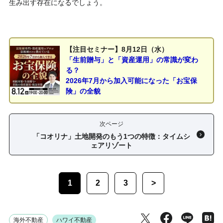
生み出す存在になるでしょう。
【注目セミナー】8月12日（水）
「生前贈与」と「資産運用」の常識が変わ
る？
2026年7月から加入可能になった「お宝保
険」の全貌
次ページ
「コオリナ」土地開発のもう1つの特徴：タイムシ
ェアリゾート
1
2
3
>
海外不動産
ハワイ不動産