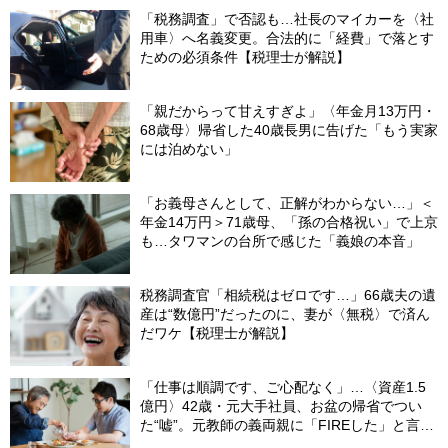
「税務調査」で否認も…社長のマイカーを〈社
用車〉へ名義変更。合法的に「経費」で落とす
ための必須条件【税理士が解説】
「親だからって甘えすぎよ」〈年金月13万円・
68歳母〉帰省した40歳長男に告げた「もう実家
には泊めない」
「お義母さんとして、正解がわからない…」＜
年金14万円＞71歳母、「孫の合格祝い」で上京
も…タワマンの台所で感じた「義娘の本音」
税務調査官「相続税はゼロです…」66歳夫の遺
産は“数億円”だったのに、妻が〈無税〉で済ん
だワケ【税理士が解説】
「仕事は順調です、ご心配なく」…〈資産1.5
億円〉42歳・元大手社員、お盆の帰省でつい
た“嘘”。元教師の義両親に「FIREした」と言え
なかったワケ