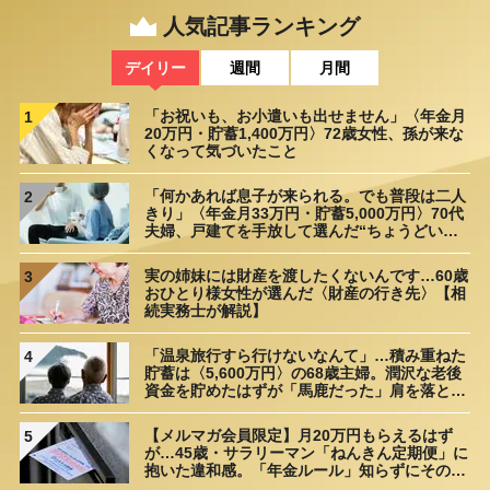
人気記事ランキング
デイリー
週間
月間
「お祝いも、お小遣いも出せません」〈年金月
1
20万円・貯蓄1,400万円〉72歳女性、孫が来な
くなって気づいたこと
「何かあれば息子が来られる。でも普段は二人
2
きり」〈年金月33万円・貯蓄5,000万円〉70代
夫婦、戸建てを手放して選んだ“ちょうどいい
距離”
実の姉妹には財産を渡したくないんです…60歳
3
おひとり様女性が選んだ〈財産の行き先〉【相
続実務士が解説】
「温泉旅行すら行けないなんて」…積み重ねた
4
貯蓄は〈5,600万円〉の68歳主婦。潤沢な老後
資金を貯めたはずが「馬鹿だった」肩を落とす
理由
【メルマガ会員限定】月20万円もらえるはず
5
が…45歳・サラリーマン「ねんきん定期便」に
抱いた違和感。「年金ルール」知らずにそのま
ま20年…65歳で受け取ることになる年金額に唖