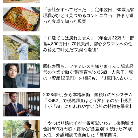
「会社がすべてだった…」定年翌日、60歳元管
理職がひとり見つめるコンビニ弁当。静まり返
った食卓で知った現実
「戸建てには戻れません」〈年金月32万円・貯
蓄4,800万円〉70代夫婦、都心タワマンへの住
み替えで叶えた“気楽な老後”
回転寿司も、ファミレスも知りません…親族経
営の企業で働く“温室育ち”の35歳一人息子。親
の〈資産12億円〉を相続も、「1億円の古いビ
ル」しか残らなかったワケ【FPが解説】
2026年9月から本格稼働…国税庁のAIシステム
「KSK2」で税務調査はどう変わるのか【税理
士が「AI」に狙われやすい会社の特徴を暴露】
「やっぱり娘の子が一番可愛いわ」…援助額は
合計800万円超・露骨な“孫差別”を続けた79歳
女性、介護施設で直面した「自業自得」