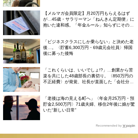
【メルマガ会員限定】月20万円もらえるはず
が…45歳・サラリーマン「ねんきん定期便」に
抱いた違和感。「年金ルール」知らずにそのま
ま20年…65歳で受け取ることになる年金額に唖
然「何かの間違いでは？」
「ビジネスクラスにしか乗らない」と決めた老
後…。〈貯蓄6,300万円・69歳元会社員〉帰国
後に募った後悔
「これくらいは、いいでしょ!?」…創業から苦
楽を共にした48歳部長の裏切り。〈850万円の
不正経費〉が発覚、社長が直面した「会社分裂
の危機」【社労士の助言】
「老後は海の見える町へ」〈年金月25万円・預
貯金2,500万円〉71歳夫婦、移住2年後に娘が驚
いた“新しい日常”
Recommended by