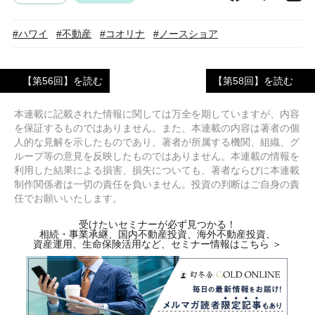
#ハワイ
#不動産
#コオリナ
#ノースショア
【第56回】を読む
【第58回】を読む
本連載に記載された情報に関しては万全を期していますが、内容
を保証するものではありません。また、本連載の内容は著者の個
人的な見解を示したものであり、著者が所属する機関、組織、グ
ループ等の意見を反映したものではありません。本連載の情報を
利用した結果による損害、損失についても、著者ならびに本連載
制作関係者は一切の責任を負いません。投資の判断はご自身の責
任でお願いいたします。
受けたいセミナーが必ず見つかる！
相続・事業承継、国内不動産投資、海外不動産投資、
資産運用、生命保険活用など、セミナー情報はこちら ＞