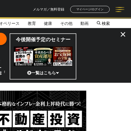
メルマガ／無料登録
マイページ/ログイン
オペリース
教育
健康
その他
動画
検索
記事一覧
連載一覧
著者一覧
書籍一覧
セミナー情報
お知らせ
×
今後開催予定のセミナー
全貌
!?」 日本の宇宙ベンチャーのココがスゴイ！／補助金から実需へ、知ら
一覧はこちら