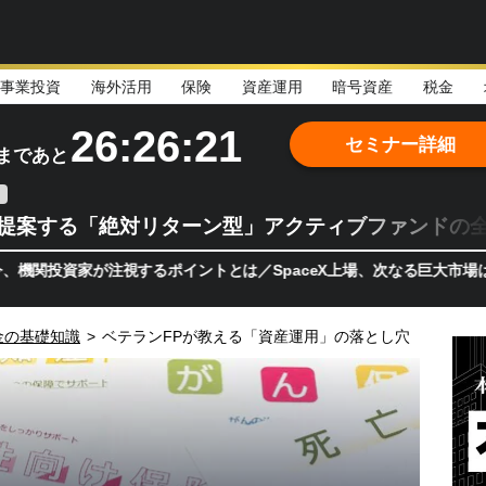
事業投資
海外活用
保険
資産運用
暗号資産
税金
26:26:20
セミナー詳細
まであと
teが提案する「絶対リターン型」アクティブファンドの
家が注視するポイントとは／SpaceX上場、次なる巨大市場は「宇宙
金の基礎知識
>
ベテランFPが教える「資産運用」の落とし穴