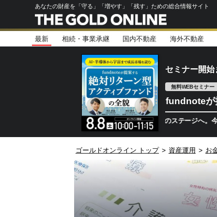
あなたの財産を「守る」「増やす」「残す」ための総合情報サイト
最新
相続・事業承継
国内不動産
海外不動産
セミナー開始
無料WEBセミナー
fundno
半導体相場は次のステージへ。今、機関投資
ゴールドオンライン トップ
>
資産運用
>
お