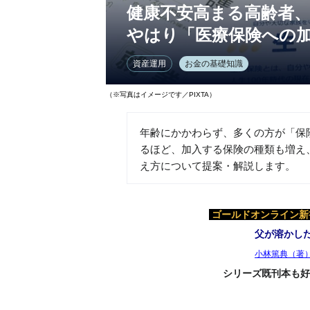
健康不安高まる高齢者
やはり「医療保険への加
資産運用
お金の基礎知識
（※写真はイメージです／PIXTA）
年齢にかかわらず、多くの方が「保
るほど、加入する保険の種類も増え
え方について提案・解説します。
ゴールドオンライン新書
父が溶かし
小林篤典（著
シリーズ既刊本も好