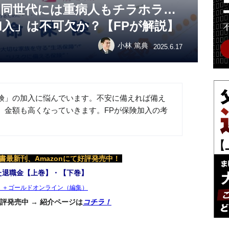
、同世代には重病人もチラホラ…
入」は不可欠か？【FPが解説】
小林 篤典
2025.6.17
険」の加入に悩んでいます。不安に備えれば備え
、金額も高くなっていきます。FPが保険加入の考
最新刊、Amazonにて好評発売中！
た退職金【上巻】・【下巻】
）＋ゴールドオンライン（編集）
評発売中 → 紹介ページは
コチラ！