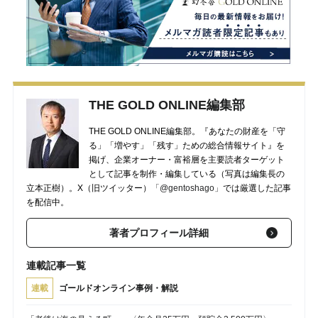
THE GOLD ONLINE編集部
THE GOLD ONLINE編集部。『あなたの財産を「守
る」「増やす」「残す」ための総合情報サイト』を
掲げ、企業オーナー・富裕層を主要読者ターゲット
として記事を制作・編集している（写真は編集長の
立本正樹）。X（旧ツイッター）
「@gentoshago」
では厳選した記事
を配信中。
著者プロフィール詳細
連載記事一覧
連載
ゴールドオンライン事例・解説