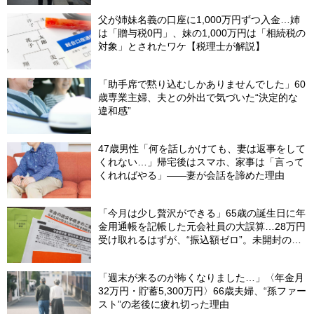
父が姉妹名義の口座に1,000万円ずつ入金…姉
は「贈与税0円」、妹の1,000万円は「相続税の
対象」とされたワケ【税理士が解説】
「助手席で黙り込むしかありませんでした」60
歳専業主婦、夫との外出で気づいた“決定的な
違和感”
47歳男性「何を話しかけても、妻は返事をして
くれない…」帰宅後はスマホ、家事は「言って
くれればやる」――妻が会話を諦めた理由
「今月は少し贅沢ができる」65歳の誕生日に年
金用通帳を記帳した元会社員の大誤算…28万円
受け取れるはずが、“振込額ゼロ”。未開封の郵
便物に紛れていた〈緑色の封筒〉の正体【FPが
解説】
「週末が来るのが怖くなりました…」〈年金月
32万円・貯蓄5,300万円〉66歳夫婦、“孫ファー
スト”の老後に疲れ切った理由