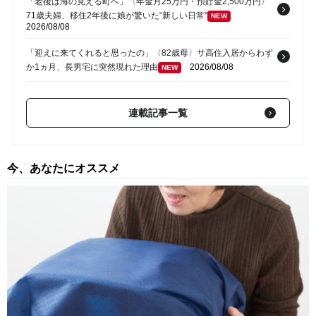
「老後は海の見える町へ」〈年金月25万円・預貯金2,500万円〉
71歳夫婦、移住2年後に娘が驚いた“新しい日常”
NEW
2026/08/08
「迎えに来てくれると思ったの」〈82歳母〉サ高住入居からわず
か1ヵ月、長男宅に突然現れた理由
2026/08/08
NEW
「今年も全部お願いね」娘夫婦から届いた連絡…〈年金月27万
円・貯蓄2,600万円〉60代夫婦が夏休みを恐れる理由
NEW
連載記事一覧
2026/08/08
「母さん、裏切ってすまない…」亡き妻の写真に手を合わせる71
歳父の落胆。〈年金16万円〉〈資産1,700万円〉真面目な父が、
今、あなたにオススメ
孤独の中で失った「40万円と自尊心」
2026/08/08
NEW
「やっぱり娘の子が一番可愛いわ」…援助額は合計800万円超・
露骨な“孫差別”を続けた79歳女性、介護施設で直面した「自業自
得」
2026/08/08
NEW