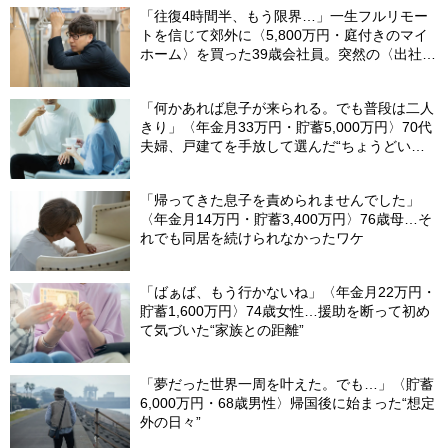
「往復4時間半、もう限界…」一生フルリモー
トを信じて郊外に〈5,800万円・庭付きのマイ
ホーム〉を買った39歳会社員。突然の〈出社
令〉に翻弄される“家族の日常”
「何かあれば息子が来られる。でも普段は二人
きり」〈年金月33万円・貯蓄5,000万円〉70代
夫婦、戸建てを手放して選んだ“ちょうどいい
距離”
「帰ってきた息子を責められませんでした」
〈年金月14万円・貯蓄3,400万円〉76歳母…そ
れでも同居を続けられなかったワケ
「ばぁば、もう行かないね」〈年金月22万円・
貯蓄1,600万円〉74歳女性…援助を断って初め
て気づいた“家族との距離”
「夢だった世界一周を叶えた。でも…」〈貯蓄
6,000万円・68歳男性〉帰国後に始まった“想定
外の日々”