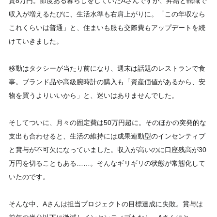
賃8万円。節度ある暮らしをしていたAさんですが、昇給と転職で
収入が増えるたびに、生活水準も右肩上がりに。「この年収なら
これくらいは普通」と、住まいも服も交際費もアップデートを続
けていきました。
移動はタクシーが当たり前になり、週末は話題のレストランで食
事。ブランド品や高級腕時計の購入も「資産価値があるから、安
物を買うよりいいから」と、迷いはありませんでした。
そしてついに、月々の固定費は50万円超に。そのほかの突発的な
支出も合わせると、生活の維持には成果連動型のインセンティブ
と賞与が不可欠になっていました。収入が高いのに口座残高が30
万円を切ることもある……。そんなギリギリの状態が常態化して
いたのです。
そんな中、Aさんは担当プロジェクトの目標達成に失敗。賞与は