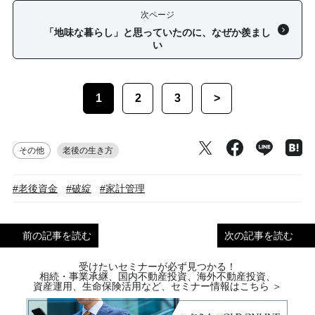
次ページ
「地味な暮らし」と思っていたのに、なぜか羨まし
い
1
2
3
>
その他
老後の生き方
#老後資金
#破綻
#家計管理
前の記事を読む
次の記事を読む
受けたいセミナーが必ず見つかる！
相続・事業承継、国内不動産投資、海外不動産投資、
資産運用、生命保険活用など、セミナー情報はこちら ＞