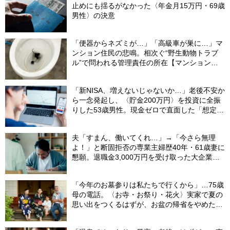
止めにも揺るがなかった〈年金月15万円・69歳
男性〉の決意
「便器からネズミが…」「高級車が巣に…」マ
ンション住民の悲鳴。相次ぐ“野生動物トラブ
ル”で問われる管理責任の所在【マンション管
理士が警鐘】
「新NISA、増えないじゃないか…」老後不安か
ら一念発起し、〈貯金200万円〉を投資に全振
りした53歳男性。現金ゼロで直面した「想定外
の出費」【FPの助言】
夫「すまん、働いてくれ…」→「今さら無理
よ！」と断固拒否の専業主婦歴40年・61歳妻に
懇願。退職金3,000万円を受け取った大企業元
本部長の69歳夫が、妻に頭を下げた理由【FP
が解説】
「今年のお墓参りは私たちで行くから」…75歳
母の電話。〈お寺・お祭り・花火〉実家で夏の
思い出をつくるはずが、お盆の帰省をやめた理
由