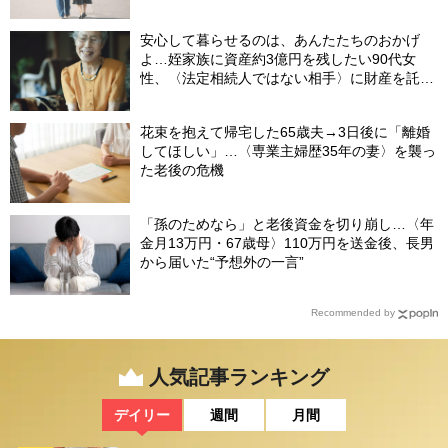
安心して暮らせるのは、あんたたちのおかげ
よ…姪家族に資産約3億円を残したい90代女
性、〈法定相続人ではない相手〉に財産を託せ
たワケ【相続実務士が解説】
花束を抱えて帰宅した65歳夫→3日後に「離婚
してほしい」…〈専業主婦歴35年の妻〉を襲っ
た老後の危機
「孫のためなら」と老後資金を切り崩し…〈年
金月13万円・67歳母〉110万円を送金後、長男
から届いた“予想外の一言”
Recommended by
人気記事ランキング
デイリー
週間
月間