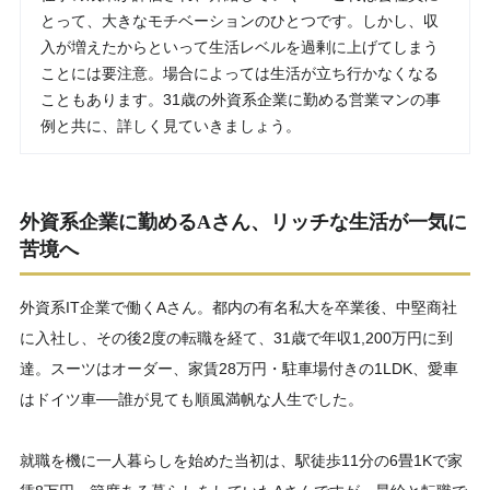
とって、大きなモチベーションのひとつです。しかし、収
入が増えたからといって生活レベルを過剰に上げてしまう
ことには要注意。場合によっては生活が立ち行かなくなる
こともあります。31歳の外資系企業に勤める営業マンの事
例と共に、詳しく見ていきましょう。
外資系企業に勤めるAさん、リッチな生活が一気に
苦境へ
外資系IT企業で働くAさん。都内の有名私大を卒業後、中堅商社
に入社し、その後2度の転職を経て、31歳で年収1,200万円に到
達。スーツはオーダー、家賃28万円・駐車場付きの1LDK、愛車
はドイツ車──誰が見ても順風満帆な人生でした。
就職を機に一人暮らしを始めた当初は、駅徒歩11分の6畳1Kで家