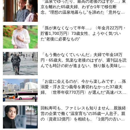
「温泉でゆったり、最高の老後のはずが…」東
京を離れた65歳夫婦、わずか1年で移住断
念。“理想の温泉地暮らし”を諦めた「意外な理
由」
「孫が来なくなって半年…」〈年金月22万円・
貯蓄1,700万円〉73歳女性、ようやく気づい
た“老後に必要なもの”
「もう働かなくていいんだ」夫婦で年金18万
円・65歳夫。気楽な老後のはずが、週刊誌を読
んでも時計の針が進まない、独り飯も美味しく
ない日々…半年後、“時給1200円のバイト”を始
めたシニアの現実
「お盆に会えるのが、今から楽しみです」…孫
溺愛・浮き立つ義母を裏切れなかった37歳夫
婦。〈世帯年収770万円〉が選んだ“高速バス帰
省”の悲惨な結末
回転寿司も、ファミレスも知りません…親族経
営の企業で働く“温室育ち”の35歳一人息子。親
の〈資産12億円〉を相続も、「1億円の古いビ
ル」しか残らなかったワケ【FPが解説】