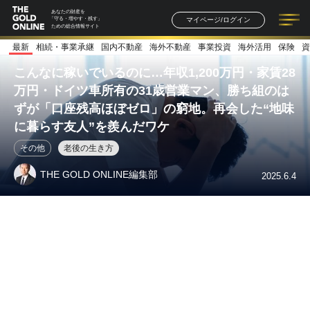
あなたの財産を
マイページ/ログイン
「守る・増やす・残す」
ための総合情報サイト
最新
相続・事業承継
国内不動産
海外不動産
事業投資
海外活用
保険
資
記事一覧
連載一覧
著者一覧
書籍一覧
セミナー情報
お知らせ
こんなに稼いでいるのに…年収1,200万円・家賃28
万円・ドイツ車所有の31歳営業マン、勝ち組のは
ずが「口座残高ほぼゼロ」の窮地。再会した“地味
に暮らす友人”を羨んだワケ
その他
老後の生き方
THE GOLD ONLINE編集部
2025.6.4