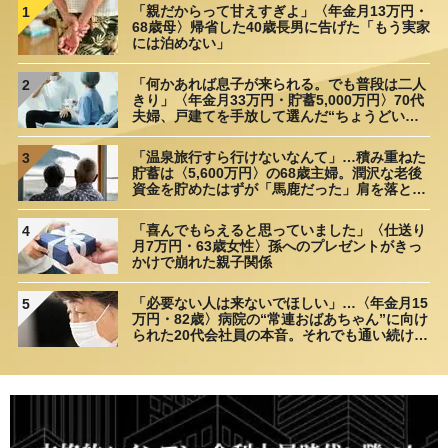
「親だからって甘えすぎよ」〈年金月13万円・
1
68歳母〉帰省した40歳長男に告げた「もう実家
には泊めない」
「何かあれば息子が来られる。でも普段は二人
2
きり」〈年金月33万円・貯蓄5,000万円〉70代
夫婦、戸建てを手放して選んだ“ちょうどいい
距離”
「温泉旅行すら行けないなんて」…積み重ねた
3
貯蓄は〈5,600万円〉の68歳主婦。潤沢な老後
資金を貯めたはずが「馬鹿だった」肩を落とす
理由
「喜んでもらえると思っていました」〈仕送り
4
月7万円・63歳女性〉孫へのプレゼントがきっ
かけで崩れた親子関係
「必要ない人は来ないでほしい」…〈年金月15
5
万円・82歳〉病院の“常連おばあちゃん”に向け
られた20代会社員の本音。それでも通い続ける
理由