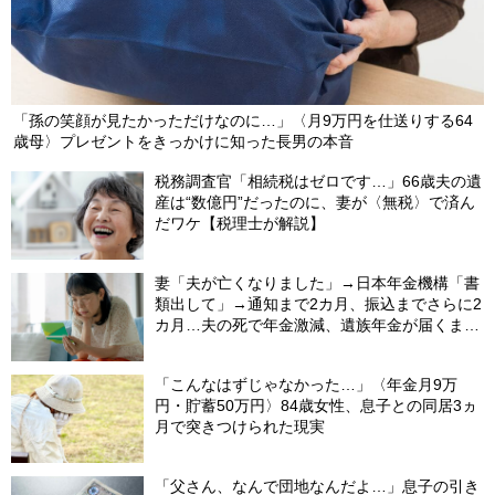
「孫の笑顔が見たかっただけなのに…」〈月9万円を仕送りする64
歳母〉プレゼントをきっかけに知った長男の本音
税務調査官「相続税はゼロです…」66歳夫の遺
産は“数億円”だったのに、妻が〈無税〉で済ん
だワケ【税理士が解説】
妻「夫が亡くなりました」→日本年金機構「書
類出して」→通知まで2カ月、振込までさらに2
カ月…夫の死で年金激減、遺族年金が届くまで
の「4カ月」で貯金がどんどん減る妻の悲劇
【CFPが解説】
「こんなはずじゃなかった…」〈年金月9万
円・貯蓄50万円〉84歳女性、息子との同居3ヵ
月で突きつけられた現実
「父さん、なんで団地なんだよ…」息子の引き