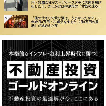
円・32歳女性がスーツケース片手に実家を飛び
出した日。きっかけは66歳母の「背筋の凍る一
言」
「俺の仕送りで飲む酒は、うまかったか？」…
5
年金月8万円・71歳父を支えた〈月5万円の援
助〉が途絶えた夜