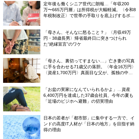
定年後も働くシニア世代に朗報…「年収200
万〜665万円層」は所得税が大幅軽減。〈令和8
年税制改正〉で世帯の手取りを底上げするポイ
ント【CFPが解説】
「母さん、そんなに怒ること？」〈月収49万
円・38歳長男〉帰省最終日に突きつけられ
た“絶縁宣言”のワケ
「母さん、裏切ってすまない…」亡き妻の写真
に手を合わせる71歳父の落胆。〈年金16万円〉
〈資産1,700万円〉真面目な父が、孤独の中で
失った「40万円と自尊心」
「お盆の実家になんていられるかよ」…資産
6,400万円を達成した37歳会社員、今年の夏も
「近場のビジホへ避難」の切実理由
日本の若者が「都市部」に集中する一方で、イ
ンドの高度IT人材が「日本の地方」を目指す納
得の理由