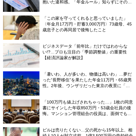
抱いた違和感。「年金ルール」知らずにそのま
ま20年…65歳で受け取ることになる年金額に唖
然「何かの間違いでは？」
「この家を守ってくれると思っていました」
〈年金月17万円・貯蓄3,000万円〉73歳母、45
歳息子との再同居で後悔したこと
ビジネスデータ「前年比」だけではわからな
い!?…プロも注目の「季節調整値」の重要性
【経済評論家が解説】
「暑いわ、人が多いわ、物価は高いわ」…夢だ
った“長野移住”を果たした年金11万円・65歳男
性。2年後、ウンザリだった東京の夜景に「癒
された」ワケ
「100万円も値上げされちゃった…」1枚の同意
書にサインした年収850万円・53歳会社員の後
悔。マンション管理組合の役員は、面倒でも自
分でやらないと〈損する〉ワケ【マンション管
理コンサルタントが警鐘】
ビルは売りたくない…父の死から15年以上、相
続人10人が対立寸前。1億3,500万円の売却代金