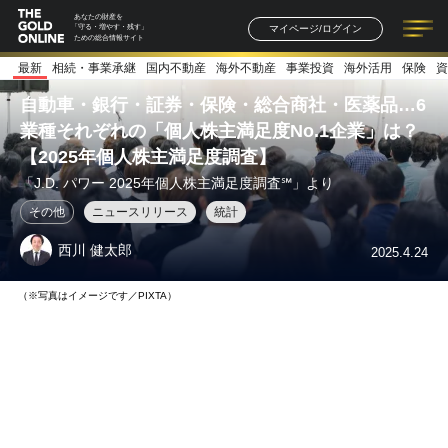
あなたの財産を
マイページ/ログイン
「守る・増やす・残す」
ための総合情報サイト
最新
相続・事業承継
国内不動産
海外不動産
事業投資
海外活用
保険
資
記事一覧
連載一覧
著者一覧
書籍一覧
セミナー情報
お知らせ
自動車・銀行・証券・保険・総合商社・医薬品…6
業種それぞれの「個人株主満足度No.1企業」は？
【2025年個人株主満足度調査】
「J.D. パワー 2025年個人株主満足度調査℠」より
その他
ニュースリリース
統計
西川 健太郎
2025.4.24
（※写真はイメージです／PIXTA）