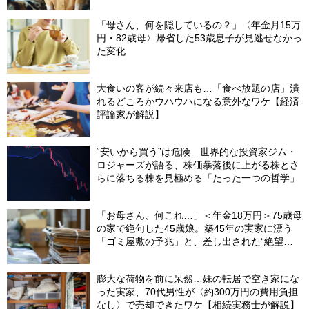
たワケ【相続実務士が解説】
「母さん、何を隠しているの？」〈年金月15万
円・82歳母〉帰省した53歳息子が見逃せなかっ
た変化
大食いの客が続々来店も…「食べ放題の店」潰
れるどころかウハウハになる意外なワケ【経済
評論家が解説】
“安いから買う”は危険…世界的な投資家ジム・
ロジャーズが語る、株価暴落後に上がる株とさ
らに落ちる株を見極める「たった一つの哲学」
「お母さん、何これ…」＜年金18万円＞75歳母
の家で絶句した45歳娘。築45年の実家に漂う
「ゴミ屋敷の予兆」と、差し出された“絶望の
メモ”
膨大な荷物を前に呆然…妹の転居で空き家にな
った実家、70代男性が〈約300万円の費用負担
なし〉で売却できたワケ【相続実務士が解説】