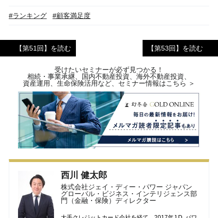
#ランキング
#顧客満足度
【第51回】を読む
【第53回】を読む
受けたいセミナーが必ず見つかる！
相続・事業承継、国内不動産投資、海外不動産投資、
資産運用、生命保険活用など、セミナー情報はこちら ＞
西川 健太郎
株式会社ジェイ・ディー・パワー ジャパン
グローバル・ビジネス・インテリジェンス部
門（金融・保険）ディレクター
大手クレジットカード会社を経て、2017年J.D. パワ