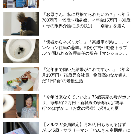
「お母さん、私に見捨てられたいの？」＜年収
700万円・49歳＞独身娘、＜年金15万円・80歳
＞母の限界介護に涙の訣別…「別居」を選んだ
娘を襲った“罪悪感”の正体
「便器からネズミが…」「高級車が巣に…」マ
ンション住民の悲鳴。相次ぐ“野生動物トラブ
ル”で問われる管理責任の所在【マンション管
理士が警鐘】
「定年まで働いた結果がこれですか…」〈年金
月19万円〉76歳元会社員、物価高のなか選ん
だ“1日2食”の老後生活
「今年は来なくていいよ」76歳実家の母がポツ
リ。毎年約12万円・新幹線の争奪戦も“親孝
行”のはずが…〈お盆の帰省〉が消えた夏
【メルマガ会員限定】月20万円もらえるはず
が…45歳・サラリーマン「ねんきん定期便」に