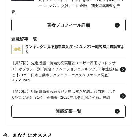
ー ジャパンに入社。主に金融、保険関連調査を所
管。
著者プロフィール詳細
連載記事一覧
ランキングに見る顧客満足度～J.D. パワー顧客満足度調査よ
連載
り
【第67回】 先進機能・装備の充実度とユーザー評価で〈レクサ
ス〉がブランド別「総合イノベーションランキング」3年連続1位
に【2025年日本自動車テクノロジーエクスペリエンス調査】
2025/12/09
【第66回】 宿泊費高騰も顧客満足度は依然堅調…部門別「ホテ
ル宿泊客満足度1位」を発表【2025年ホテル宿泊客満足度調
査】
2025/12/08
連載記事一覧
【第65回】 ブランド間での魅力度格差が鮮明に…「走りも外観
も満足」と1位を受賞した車とは？【2025年日本自動車商品魅力
度調査】
2025/11/10
今、あなたにオススメ