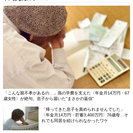
【第64回】 最新ランキング総合1位は「BMW」―中古車購入満
足度の鍵となるのは？【2025年日本中古車セールス顧客満足度
調査】
2025/11/03
【第63回】 導入が進む「チャットボット」高年層の満足度に課
題【2025年カスタマーサポート最新調査】
2025/10/28
「こんな親不孝があるの…」孫の学費を支えた〈年金月14万円・67
歳女性〉が絶句。息子から届いた“まさかの返信”
「帰ってきた息子を責められませんでした」
〈年金月14万円・貯蓄3,400万円〉76歳母…そ
れでも同居を続けられなかったワケ