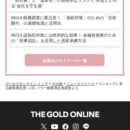
「自社株」と「遺留分」の致命的なリスクと 弁護士と作
る”会社を守る盾”
08/14 税務調査に要注意！ 「相続対策」のための「生前
贈与」の基礎知識と活用法
08/14 認知症対策には絶対的な効果！ 金融資産家のため
の「民事信託」を活用した資産承継方法
会員向けセミナーの一覧
ゴールドオンライン トップ
>
その他
>
ニュースリリース
>
ランキングに見
る顧客満足度～J.D. パワー顧客満足度調査より