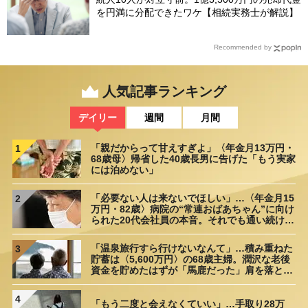
を円満に分配できたワケ【相続実務士が解説】
Recommended by
人気記事ランキング
デイリー
週間
月間
「親だからって甘えすぎよ」〈年金月13万円・
1
68歳母〉帰省した40歳長男に告げた「もう実家
には泊めない」
「必要ない人は来ないでほしい」…〈年金月15
2
万円・82歳〉病院の“常連おばあちゃん”に向け
られた20代会社員の本音。それでも通い続ける
理由
「温泉旅行すら行けないなんて」…積み重ねた
3
貯蓄は〈5,600万円〉の68歳主婦。潤沢な老後
資金を貯めたはずが「馬鹿だった」肩を落とす
理由
4
「もう二度と会えなくていい」…手取り28万