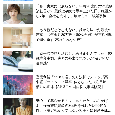
「私、実家には戻らない」年商20億円の52歳創
業社長が25歳娘に初めて手を上げた日。絶縁か
ら7年…会社を売却し、娘からの〈結婚事後報
告〉にも笑顔になれたワケ
「もう親だとは思えない」娘から届いた最後の
言葉…〈年金月20万円・60代夫婦〉が市営団地
で思い返す“忘れられない夜”
「助手席で黙り込むしかありませんでした」60
歳専業主婦、夫との外出で気づいた“決定的な
違和感”
営業利益「44.8％増」の好決算でストップ高…
東証プライム・上昇率1位となった〈注目銘
柄〉の正体【8月3日の国内株式市場概況】
安心して暮らせるのは、あんたたちのおかげ
よ…姪家族に資産約3億円を残したい90代女
性、〈法定相続人ではない相手〉に財産を託せ