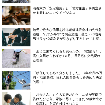
演奏家の「安定雇用」と「地方創生」を両立さ
せる新しいエンタメビジネス
地元で絶大な信用を誇る老舗建設会社の先代急
逝後、“わずか半年”で倒産危機…暴走・43歳長
男社長を40歳次男が引きずり下ろした「お家騒
動」の真実
「迎えに来てくれると思ったの」〈82歳母〉サ
高住入居からわずか1ヵ月、長男宅に突然現れ
た理由
「移住して初めて分かりました」〈年金月25万
円・71歳夫婦〉憧れの田舎暮らしを諦めた決定
的理由
「お母さん、もう大丈夫だから」…娘が笑顔で
告げたひと言。家族に尽くしてきた73歳女性が
「孫離れ」を突き付けられた日