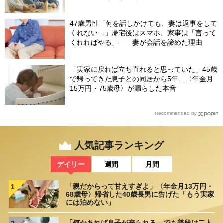
47歳男性「何を話しかけても、妻は返事をして
くれない…」帰宅後はスマホ、家事は「言って
くれればやる」――妻が会話を諦めた理由
「実家に戻れば立ち直れると思っていた」45歳
で帰ってきた息子との同居から5年…〈年金月
15万円・75歳母〉が漏らした本音
Recommended by
人気記事ランキング
デイリー
週間
月間
「親だからって甘えすぎよ」〈年金月13万円・
1
68歳母〉帰省した40歳長男に告げた「もう実家
には泊めない」
「何かあれば息子が来られる。でも普段は二人
2