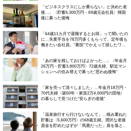
「ビジネスクラスにしか乗らない」と決めた老
後…。〈貯蓄6,300万円・69歳元会社員〉帰国
後に募った後悔
「64歳11カ月で退職するとお得」って聞いたの
に…失業手当を78万円多くもらって、定年後も
働きたい会社員。“裏技”でかえって損したワケ
【社労士が解説】
「あの家を残しておけばよかった…」〈年金月
26万円・貯蓄3,800万円〉72歳夫婦、駅近マン
ションへの住み替えで募った“思わぬ後悔”
「家を売って清々しました」…年金月18万円・
70代夫婦〈築50年・家賃2万4,000円の団地〉
の暮らしで見つけた“安らぎの老後”
「温泉旅行すら行けないなんて」…積み重ねた
貯蓄は〈5,600万円〉の68歳主婦。潤沢な老後
資金を貯めたはずが「馬鹿だった」肩を落とす
理由