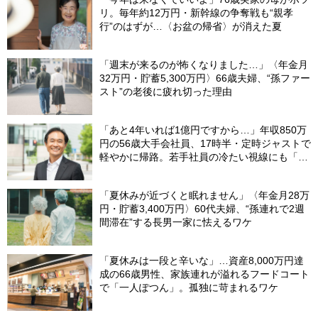
リ。毎年約12万円・新幹線の争奪戦も“親孝
行”のはずが…〈お盆の帰省〉が消えた夏
「週末が来るのが怖くなりました…」〈年金月
32万円・貯蓄5,300万円〉66歳夫婦、“孫ファー
スト”の老後に疲れ切った理由
「あと4年いれば1億円ですから…」年収850万
円の56歳大手会社員、17時半・定時ジャストで
軽やかに帰路。若手社員の冷たい視線にも「だ
からなに？」の理由【CFPの助言】
「夏休みが近づくと眠れません」〈年金月28万
円・貯蓄3,400万円〉60代夫婦、“孫連れで2週
間滞在”する長男一家に怯えるワケ
「夏休みは一段と辛いな」…資産8,000万円達
成の66歳男性、家族連れが溢れるフードコート
で「一人ぽつん」。孤独に苛まれるワケ