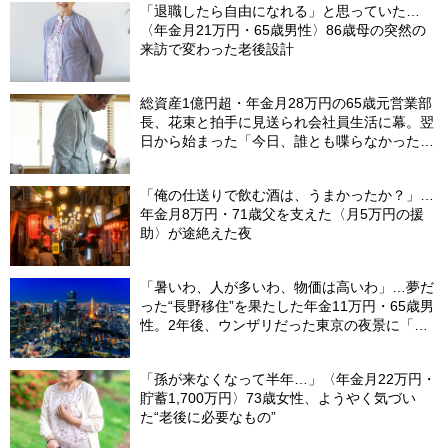
「退職したら自由になれる」と思っていた…
〈年金月21万円・65歳男性〉86歳母の突然の
来訪で変わった老後設計
総資産1億円超・年金月28万円の65歳元営業部
長、花束と拍手に見送られ会社員生活に幕。翌
日から始まった「今日、誰とも喋らなかった」
の余生
「俺の仕送りで飲む酒は、うまかったか？」…
年金月8万円・71歳父を支えた〈月5万円の援
助〉が途絶えた夜
「暑いわ、人が多いわ、物価は高いわ」…夢だ
った“長野移住”を果たした年金11万円・65歳男
性。2年後、ウンザリだった東京の夜景に「癒
された」ワケ
「孫が来なくなって半年…」〈年金月22万円・
貯蓄1,700万円〉73歳女性、ようやく気づい
た“老後に必要なもの”