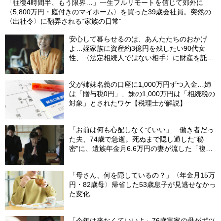
「往復4時間半、もう限界…」一生フルリモートを信じて郊外に
〈5,800万円・庭付きのマイホーム〉を買った39歳会社員。突然の
〈出社令〉に翻弄される“家族の日常”
安心して暮らせるのは、あんたたちのおかげ
よ…姪家族に資産約3億円を残したい90代女
性、〈法定相続人ではない相手〉に財産を託せ
たワケ【相続実務士が解説】
父が姉妹名義の口座に1,000万円ずつ入金…姉
は「贈与税0円」、妹の1,000万円は「相続税の
対象」とされたワケ【税理士が解説】
「お前は何も心配しなくていい」…働き者だっ
た夫、74歳で急逝。死ぬまで隠し通した“秘
密”に、遺族年金月6.6万円の妻が流した「複雑
な涙」
「母さん、何を隠しているの？」〈年金月15万
円・82歳母〉帰省した53歳息子が見逃せなかっ
た変化
「今年は来なくていいよ」76歳実家の母がポツ