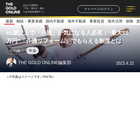
あなたの財産を
マイページ/ログイン
「守る・増やす・残す」
ための総合情報サイト
最新
相続・事業承継
国内不動産
海外不動産
事業投資
海外活用
保険
資
記事一覧
連載一覧
著者一覧
書籍一覧
セミナー情報
お知らせ
65歳以上で「介護」が気になる人必見！“最大18
万円”「介護リフォーム」でもらえる制度とは
その他
年金
THE GOLD ONLINE編集部
2023.4.22
（※写真はイメージです／PIXTA）