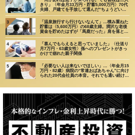
きり」〈年金月33万円・貯蓄5,000万円〉70代
夫婦、戸建てを手放して選んだ“ちょうどいい
距離”
「温泉旅行すら行けないなんて」…積み重ねた
3
貯蓄は〈5,600万円〉の68歳主婦。潤沢な老後
資金を貯めたはずが「馬鹿だった」肩を落とす
理由
「喜んでもらえると思っていました」〈仕送り
4
月7万円・63歳女性〉孫へのプレゼントがきっ
かけで崩れた親子関係
「必要ない人は来ないでほしい」…〈年金月15
5
万円・82歳〉病院の“常連おばあちゃん”に向け
られた20代会社員の本音。それでも通い続ける
理由