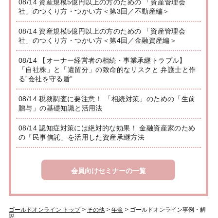
08/14 資産規模5億円以上の方のための 「資産管理会
社」のつくり方・つかい方＜第3回／不動産編＞
08/14 資産規模5億円以上の方のための 「資産管理会
社」のつくり方・つかい方＜第4回／金融資産編＞
08/14 【オーナー経営者の相続・事業承継トラブル】
「自社株」と「遺留分」の致命的なリスクと 弁護士と作
る”会社を守る盾”
08/14 税務調査に要注意！ 「相続対策」のための「生前
贈与」の基礎知識と活用法
08/14 認知症対策には絶対的な効果！ 金融資産家のため
の「民事信託」を活用した資産承継方法
会員向けセミナーの一覧
ゴールドオンライン トップ
>
その他
>
年金
>
ゴールドオンライン事例・解
説