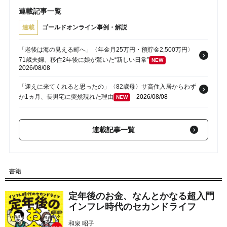
連載記事一覧
連載
ゴールドオンライン事例・解説
「老後は海の見える町へ」〈年金月25万円・預貯金2,500万円〉
71歳夫婦、移住2年後に娘が驚いた“新しい日常”
NEW
2026/08/08
「迎えに来てくれると思ったの」〈82歳母〉サ高住入居からわず
か1ヵ月、長男宅に突然現れた理由
2026/08/08
NEW
「今年も全部お願いね」娘夫婦から届いた連絡…〈年金月27万
円・貯蓄2,600万円〉60代夫婦が夏休みを恐れる理由
NEW
連載記事一覧
2026/08/08
「母さん、裏切ってすまない…」亡き妻の写真に手を合わせる71
歳父の落胆。〈年金16万円〉〈資産1,700万円〉真面目な父が、
書籍
孤独の中で失った「40万円と自尊心」
2026/08/08
NEW
定年後のお金、なんとかなる超入門
「やっぱり娘の子が一番可愛いわ」…援助額は合計800万円超・
インフレ時代のセカンドライフ
露骨な“孫差別”を続けた79歳女性、介護施設で直面した「自業自
得」
2026/08/08
NEW
和泉 昭子