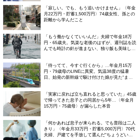
「寂しい。でも、もう追いかけません」〈年金
月22万円・貯蓄1,500万円〉74歳女性、孫との
距離から学んだこと
「もう働かなくていいんだ」夫婦で年金18万
円・65歳夫。気楽な老後のはずが、週刊誌を読
んでも時計の針が進まない、独り飯も美味しく
ない日々…半年後、“時給1200円のバイト”を始
めたシニアの現実
「待ってて、今すぐ行くから」…年金月15万
円・79歳母のLINEに異変。気温38度の猛暑
日、始発の新幹線で駆け付けた娘が見た“まさ
かの光景”
「実家に戻れば立ち直れると思っていた」45歳
で帰ってきた息子との同居から5年…〈年金月
15万円・75歳母〉が漏らした本音
「何かあれば息子が来られる。でも普段は二人
きり」〈年金月33万円・貯蓄5,000万円〉70代
夫婦、戸建てを手放して選んだ“ちょうどいい