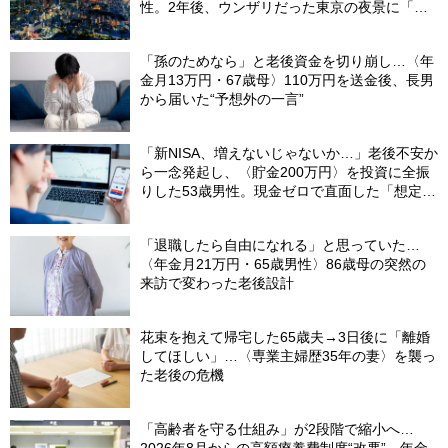
性。2年後、ウンザリだった東京の夜景に「癒
された」ワケ
「孫のためなら」と老後資金を切り崩し…〈年
金月13万円・67歳母〉110万円を送金後、長男
から届いた“予想外の一言”
「新NISA、増えないじゃないか…」老後不安か
ら一念発起し、〈貯金200万円〉を投資に全振
りした53歳男性。現金ゼロで直面した「想定外
の出費」【FPの助言】
「退職したら自由になれる」と思っていた…
〈年金月21万円・65歳男性〉86歳母の突然の
来訪で変わった老後設計
花束を抱えて帰宅した65歳夫→3日後に「離婚
してほしい」…〈専業主婦歴35年の妻〉を襲っ
た老後の危機
「高齢者を守る仕組み」が2段階で縮小へ…