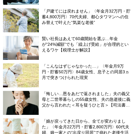
距離”
「戸建てには戻れません」〈年金月32万円・貯
蓄4,800万円〉70代夫婦、都心タワマンへの住
み替えで叶えた“気楽な老後”
賢い社長はあえて60歳開始を選ぶ…年金
が“24%減額”でも「繰上げ受給」が合理的とい
えるワケ【税理士が解説】
「こんなはずじゃなかった…」〈年金月9万
円・貯蓄50万円〉84歳女性、息子との同居3ヵ
月で突きつけられた現実
「悔しい…恩をあだで返されました」夫の義父
母と二世帯暮らしの55歳女性、夫の急逝後に義
父から言われた＜耳を疑うひと言＞【司法書士
が解説】
「娘が戻ってきた日から、全てが変わりまし
た」〈年金月22万円・貯蓄2,800万円〉60代夫
婦、娘一家との“出戻り同居”で崩れた老後生活