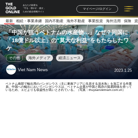
あなたの財産を
マイページ/ログイン
「守る・増やす・残す」
ための総合情報サイト
最新
相続・事業承継
国内不動産
海外不動産
事業投資
海外活用
保険
資
記事一覧
連載一覧
著者一覧
書籍一覧
セミナー情報
お知らせ
「中国が狙うベトナムの水産物…」なぜ？同国に
「18億ドル以上」の"莫大な利益”をもたらしたワ
ケ
その他
海外メディア
経済ニュース
Viet Nam News
2023.1.25
ベトナム南部で輸出用のパンガシウス（主に東南アジアに生息する淡水魚）を加工する作業
員。中国への輸出においてパンガシウスは、ベトナム企業が中国と既存の貿易関係を持って
いるため、エビよりも収益性が高いとされている。（写真：thuysanvietnam.com.vn）