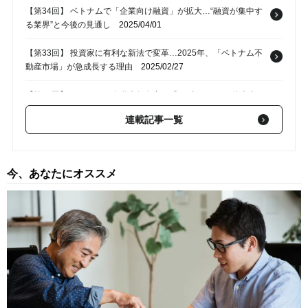
【第34回】 ベトナムで「企業向け融資」が拡大…“融資が集中す
る業界”と今後の見通し
2025/04/01
【第33回】 投資家に有利な新法で変革…2025年、「ベトナム不
動産市場」が急成長する理由
2025/02/27
【第32回】 ベトナムの自動車保有率は「わずか9％」…他東南ア
ジア諸国と比べて“圧倒的に低い理由”
2025/02/13
連載記事一覧
【第31回】 ベトナム首相がホーチミン市の「新都市計画」を承
認。2030年までに1人当たりGDP1万5,400米ドルを目指す
2025/01/07
今、あなたにオススメ
【第30回】 【最新】ベトナム・ハノイで1,200戸以上のマンショ
ンが「外国人向け販売」を開始
2024/12/19