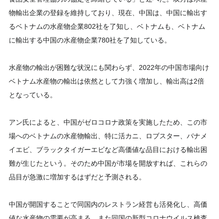
物輸出企業の登録を維持しており、現在、中国は、中国に輸出す
るベトナムの水産物企業802社を了知し、ベトナムも、ベトナム
に輸出する中国の水産物企業780社を了知している。
水産物の輸出が困難な状況にも関わらず、2022年の中国市場向け
ベトナム水産物の輸出は依然として力強く増加し、輸出高は2倍
となっている。
アン氏によると、中国がゼロコロナ政策を実施したため、この市
場へのベトナムの水産物輸出、特に活カニ、ロブスター、バナメ
イエビ、ブラックタイガーエビなど高価値な品目における輸出困
難が生じたという。そのため中国が市場を開放すれば、これらの
品目が急激に増加するはずだと予測される。
中国が開国することで同国内のレストラン経営も活発化し、高価
値な水産物の需要が高まる。また同国の新型コロナウイルス検査