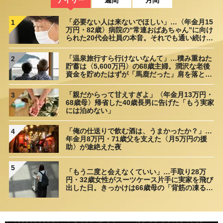
デイリー
週間
月間
「必要ない人は来ないでほしい」…〈年金月15
1
万円・82歳〉病院の“常連おばあちゃん”に向け
られた20代会社員の本音。それでも通い続ける
理由
「温泉旅行すら行けないなんて」…積み重ねた
2
貯蓄は〈5,600万円〉の68歳主婦。潤沢な老後
資金を貯めたはずが「馬鹿だった」肩を落とす
理由
「親だからって甘えすぎよ」〈年金月13万円・
3
68歳母〉帰省した40歳長男に告げた「もう実家
には泊めない」
「俺の仕送りで飲む酒は、うまかったか？」…
4
年金月8万円・71歳父を支えた〈月5万円の援
助〉が途絶えた夜
5
「もう二度と会えなくていい」…手取り28万
円・32歳女性がスーツケース片手に実家を飛び
出した日。きっかけは66歳母の「背筋の凍る一
言」