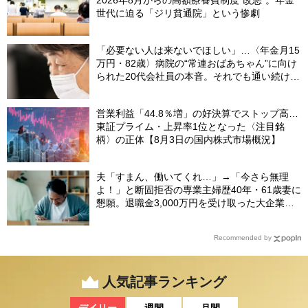
2026年8月からの高額療養費制度“改悪”。年金
世代に迫る「ジリ貧通院」という惨劇
「必要ない人は来ないでほしい」…〈年金月15
万円・82歳〉病院の“常連おばあちゃん”に向け
られた20代会社員の本音。それでも通い続ける
理由
営業利益「44.8％増」の好決算でストップ高…
東証プライム・上昇率1位となった〈注目銘
柄〉の正体【8月3日の国内株式市場概況】
夫「すまん、働いてくれ…」→「今さら無理
よ！」と断固拒否の専業主婦歴40年・61歳妻に
懇願。退職金3,000万円を受け取った大企業元
本部長の69歳夫が、妻に頭を下げた理由【FP
が解説】
Recommended by
人気記事ランキング