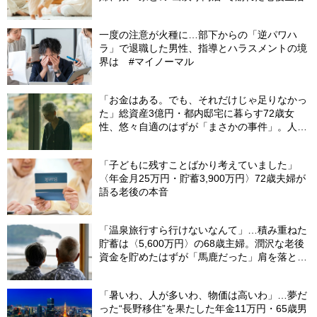
一度の注意が火種に…部下からの「逆パワハ
ラ」で退職した男性、指導とハラスメントの境
界は #マイノーマル
「お金はある。でも、それだけじゃ足りなかっ
た」総資産3億円・都内邸宅に暮らす72歳女
性、悠々自適のはずが「まさかの事件」。人目
を避けて「高級老人ホーム」入居を決断した理
由
「子どもに残すことばかり考えていました」
〈年金月25万円・貯蓄3,900万円〉72歳夫婦が
語る老後の本音
「温泉旅行すら行けないなんて」…積み重ねた
貯蓄は〈5,600万円〉の68歳主婦。潤沢な老後
資金を貯めたはずが「馬鹿だった」肩を落とす
理由
「暑いわ、人が多いわ、物価は高いわ」…夢だ
った“長野移住”を果たした年金11万円・65歳男