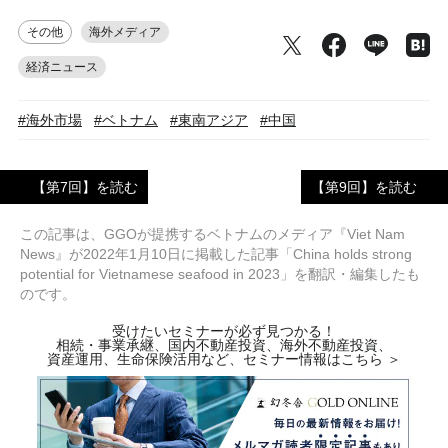
その他
海外メディア
経済ニュース
#海外市場
#ベトナム
#東南アジア
#中国
【第7回】を読む
【第9回】を読む
この記事は、GGOが提携するベトナムのメディア『Viet Nam
News』が2022年1月10日に掲載した記事「China holds strong
potential for Vietnamese seafood in 2023」を翻訳・編集したも
のです。
受けたいセミナーが必ず見つかる！
相続・事業承継、国内不動産投資、海外不動産投資、
資産運用、生命保険活用など、セミナー情報はこちら ＞