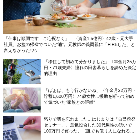
「仕事は順調です、ご心配なく」…〈資産1.5億円〉42歳・元大手
社員、お盆の帰省でついた“嘘”。元教師の義両親に「FIREした」と
言えなかったワケ
「移住して初めて分かりました」〈年金月25万
円・71歳夫婦〉憧れの田舎暮らしを諦めた決定
的理由
「ばぁば、もう行かないね」〈年金月22万円・
貯蓄1,600万円〉74歳女性…援助を断って初め
て気づいた“家族との距離”
怒りで我を忘れました…はじまりは「自己啓発
セミナー」。意気投合した30代男性の誘いで
100万円で買った、〈誰でも億り人になれる
USBメモリ〉の驚愕内容【弁護士が解説】