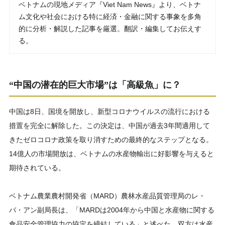
ベトナムの現地メディア『Viet Nam News』より、ベトナ
ム文化や社会における特に経済・金融に関する事象を多角
的に分析・解説した記事を厳選。翻訳・編集してお伝えす
る。
“中国の潜在的巨大市場”は「高級魚」に？
中国は8日、国境を開放し、新型コロナウイルスの流行における
措置を完全に解除した。この決定は、中国が過去3年間適用して
きたゼロコロナ政策を取り消すための最終的なステップとなる。
14億人の市場開放は、ベトナムの水産物輸出に好影響を与えると
期待されている。
ベトナム農業農村開発省（MARD）農林水産品質管理局のレ・
バ・アン副局長は、「MARDは2004年から中国と水産物に関する
食品安全管理協力の協定を締結している」と述べた。双方は水産