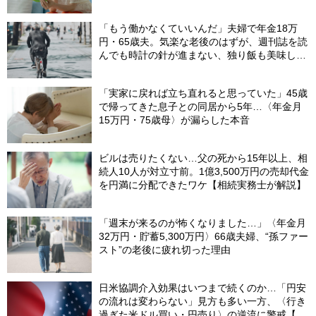
の「4カ月」で貯金がどんどん減る妻の悲劇
【CFPが解説】
「もう働かなくていいんだ」夫婦で年金18万
円・65歳夫。気楽な老後のはずが、週刊誌を読
んでも時計の針が進まない、独り飯も美味しく
ない日々…半年後、“時給1200円のバイト”を始
めたシニアの現実
「実家に戻れば立ち直れると思っていた」45歳
で帰ってきた息子との同居から5年…〈年金月
15万円・75歳母〉が漏らした本音
ビルは売りたくない…父の死から15年以上、相
続人10人が対立寸前。1億3,500万円の売却代金
を円満に分配できたワケ【相続実務士が解説】
「週末が来るのが怖くなりました…」〈年金月
32万円・貯蓄5,300万円〉66歳夫婦、“孫ファー
スト”の老後に疲れ切った理由
日米協調介入効果はいつまで続くのか…「円安
の流れは変わらない」見方も多い一方、〈行き
過ぎた米ドル買い・円売り〉の逆流に警戒【8