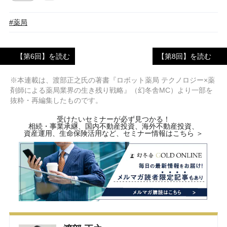
#薬局
【第6回】を読む
【第8回】を読む
※本連載は、渡部正之氏の著書『ロボット薬局 テクノロジー×薬
剤師による薬局業界の生き残り戦略』（幻冬舎MC）より一部を
抜粋・再編集したものです。
受けたいセミナーが必ず見つかる！
相続・事業承継、国内不動産投資、海外不動産投資、
資産運用、生命保険活用など、セミナー情報はこちら ＞