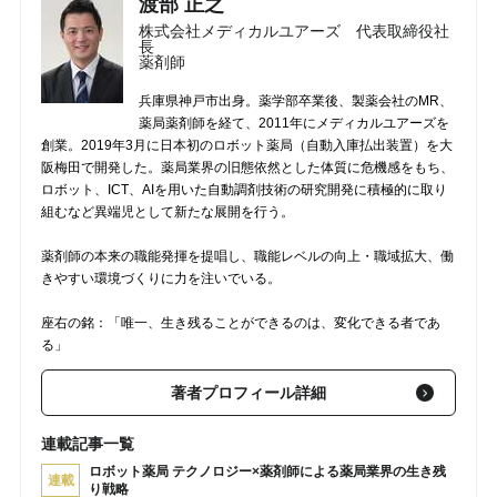
渡部 正之
株式会社メディカルユアーズ 代表取締役社
長
薬剤師
兵庫県神戸市出身。薬学部卒業後、製薬会社のMR、
薬局薬剤師を経て、2011年にメディカルユアーズを
創業。2019年3月に日本初のロボット薬局（自動入庫払出装置）を大
阪梅田で開発した。薬局業界の旧態依然とした体質に危機感をもち、
ロボット、ICT、AIを用いた自動調剤技術の研究開発に積極的に取り
組むなど異端児として新たな展開を行う。
薬剤師の本来の職能発揮を提唱し、職能レベルの向上・職域拡大、働
きやすい環境づくりに力を注いでいる。
座右の銘：「唯一、生き残ることができるのは、変化できる者であ
る」
著者プロフィール詳細
連載記事一覧
ロボット薬局 テクノロジー×薬剤師による薬局業界の生き残
連載
り戦略