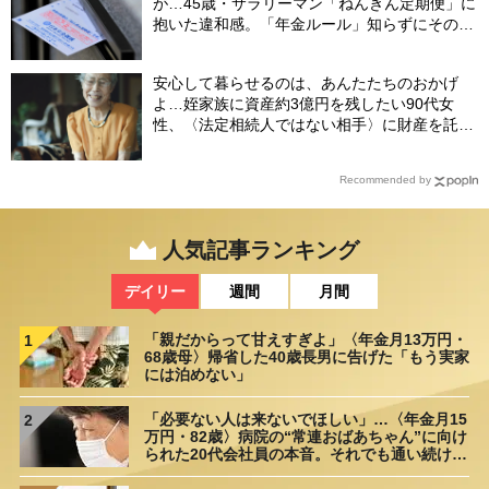
が…45歳・サラリーマン「ねんきん定期便」に
抱いた違和感。「年金ルール」知らずにそのま
ま20年…65歳で受け取ることになる年金額に唖
然「何かの間違いでは？」
安心して暮らせるのは、あんたたちのおかげ
よ…姪家族に資産約3億円を残したい90代女
性、〈法定相続人ではない相手〉に財産を託せ
たワケ【相続実務士が解説】
Recommended by
人気記事ランキング
デイリー
週間
月間
「親だからって甘えすぎよ」〈年金月13万円・
1
68歳母〉帰省した40歳長男に告げた「もう実家
には泊めない」
「必要ない人は来ないでほしい」…〈年金月15
2
万円・82歳〉病院の“常連おばあちゃん”に向け
られた20代会社員の本音。それでも通い続ける
理由