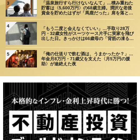
「温泉旅行すら行けないなんて」…積み重ねた
3
貯蓄は〈5,600万円〉の68歳主婦。潤沢な老後
資金を貯めたはずが「馬鹿だった」肩を落とす
理由
4
「もう二度と会えなくていい」…手取り28万
円・32歳女性がスーツケース片手に実家を飛び
出した日。きっかけは66歳母の「背筋の凍る一
言」
「俺の仕送りで飲む酒は、うまかったか？」…
5
年金月8万円・71歳父を支えた〈月5万円の援
助〉が途絶えた夜