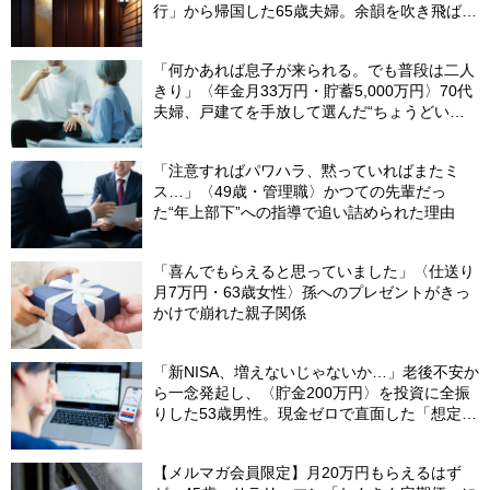
行」から帰国した65歳夫婦。余韻を吹き飛ばし
た“破綻の影”
「何かあれば息子が来られる。でも普段は二人
きり」〈年金月33万円・貯蓄5,000万円〉70代
夫婦、戸建てを手放して選んだ“ちょうどいい
距離”
「注意すればパワハラ、黙っていればまたミ
ス…」〈49歳・管理職〉かつての先輩だっ
た“年上部下”への指導で追い詰められた理由
「喜んでもらえると思っていました」〈仕送り
月7万円・63歳女性〉孫へのプレゼントがきっ
かけで崩れた親子関係
「新NISA、増えないじゃないか…」老後不安か
ら一念発起し、〈貯金200万円〉を投資に全振
りした53歳男性。現金ゼロで直面した「想定外
の出費」【FPの助言】
【メルマガ会員限定】月20万円もらえるはず