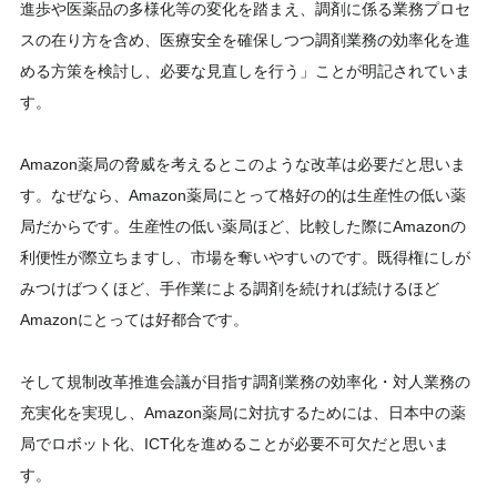
進歩や医薬品の多様化等の変化を踏まえ、調剤に係る業務プロセ
スの在り方を含め、医療安全を確保しつつ調剤業務の効率化を進
める方策を検討し、必要な見直しを行う」ことが明記されていま
す。
Amazon薬局の脅威を考えるとこのような改革は必要だと思いま
す。なぜなら、Amazon薬局にとって格好の的は生産性の低い薬
局だからです。生産性の低い薬局ほど、比較した際にAmazonの
利便性が際立ちますし、市場を奪いやすいのです。既得権にしが
みつけばつくほど、手作業による調剤を続ければ続けるほど
Amazonにとっては好都合です。
そして規制改革推進会議が目指す調剤業務の効率化・対人業務の
充実化を実現し、Amazon薬局に対抗するためには、日本中の薬
局でロボット化、ICT化を進めることが必要不可欠だと思いま
す。