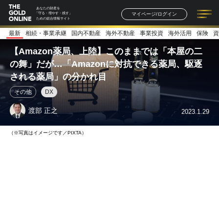
あなたの財産を
マイページ/ログイン
「守る・増やす・残す」
ための総合情報サイト
最新
相続・事業承継
国内不動産
海外不動産
事業投資
海外活用
保険
資
記事一覧
連載一覧
著者一覧
書籍一覧
セミナー情報
お知らせ
【Amazon薬局、上陸】このままでは「本屋の二
の舞」だが…「Amazonに対抗できる薬局、駆逐
される薬局」の分かれ目
その他
DX
渡部 正之
2023.1.29
（※写真はイメージです／PIXTA）