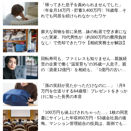
「帰ってきた息子を責められませんでした」
〈年金月14万円・貯蓄3,400万円〉76歳母…そ
れでも同居を続けられなかったワケ
膨大な荷物を前に呆然…妹の転居で空き家にな
った実家、70代男性が〈約300万円の費用負担
なし〉で売却できたワケ【相続実務士が解説】
回転寿司も、ファミレスも知りません…親族経
営の企業で働く“温室育ち”の35歳一人息子。親
の〈資産12億円〉を相続も、「1億円の古いビ
ル」しか残らなかったワケ【FPが解説】
「孫の笑顔が見たかっただけなのに…」〈月9
万円を仕送りする64歳母〉プレゼントをきっか
けに知った長男の本音
「100万円も値上げされちゃった…」1枚の同意
書にサインした年収850万円・53歳会社員の後
悔。マンション管理組合の役員は、面倒でも自
分でやらないと〈損する〉ワケ【マンション管