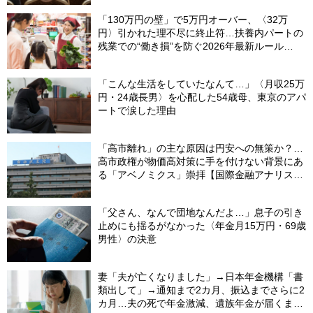
理コンサルタントが警鐘】
「130万円の壁」で5万円オーバー、〈32万
円〉引かれた理不尽に終止符…扶養内パートの
残業での“働き損”を防ぐ2026年最新ルール
【CFPが解説】
「こんな生活をしていたなんて…」〈月収25万
円・24歳長男〉を心配した54歳母、東京のアパ
ートで涙した理由
「高市離れ」の主な原因は円安への無策か？…
高市政権が物価高対策に手を付けない背景にあ
る「アベノミクス」崇拝【国際金融アナリスト
が解説】
「父さん、なんで団地なんだよ…」息子の引き
止めにも揺るがなかった〈年金月15万円・69歳
男性〉の決意
妻「夫が亡くなりました」→日本年金機構「書
類出して」→通知まで2カ月、振込までさらに2
カ月…夫の死で年金激減、遺族年金が届くまで