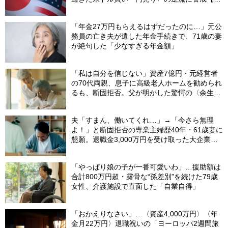
月の米ドル／円予想レンジ「150～160円」の
根拠】
「年金27万円もらえるはずだったのに…」元公
務員の亡き夫が遺した年金手続きで、71歳の妻
が絶句した「少なすぎる年金額」
「私は自分を信じない」資産7億円・元経営者
の70代両親、息子に高級老人ホームを勧められ
るも、断固拒否。父が明かした驚愕の〈余生計
画〉【FPが解説】
夫「すまん、働いてくれ…」→「今さら無理
よ！」と断固拒否の専業主婦歴40年・61歳妻に
懇願。退職金3,000万円を受け取った大企業元
本部長の69歳夫が、妻に頭を下げた理由【FP
が解説】
「やっぱり娘の子が一番可愛いわ」…援助額は
合計800万円超・露骨な“孫差別”を続けた79歳
女性、介護施設で直面した「自業自得」
「おかえりなさい」…〈資産4,000万円〉〈年
金月22万円〉退職祝いの「ヨーロッパ2週間旅