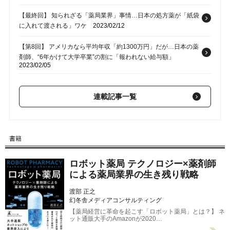
【最終回】 知られざる「薬局業界」事情…日本の処方薬が「紙袋
に入れて渡される」ワケ
2023/02/12
【第8回】 アメリカなら平均年収「約1300万円」だが…日本の薬
剤師、“6年かけて大学卒業”の割に「報われない給与額」
2023/02/05
【第6回】 薬局を「処方せんナシ」でも入れる場所へ。内閣府調
査で9割が知らなかった「健康相談できる薬局」とは？
連載記事一覧
2023/01/22
【第5回】 「同じ薬をもらうためだけに受診」の負担減…ついに
「再利用できる処方せん」解禁
2023/01/15
書籍
【第4回】 調剤薬局に入職して仰天…薬剤師が担う「専門的な仕
ロボット薬局 テクノロジー×薬剤師
事」の実態
2023/01/08
による薬局業界の生き残り戦略
渡部 正之
幻冬舎メディアコンサルティング
【薬局経営に革命を起こす「ロボット薬局」とは？】 ネ
ット通販大手のAmazonが2020…