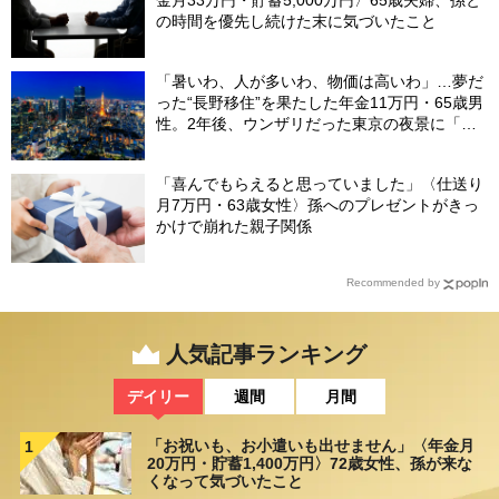
金月33万円・貯蓄5,000万円〉65歳夫婦、孫と
の時間を優先し続けた末に気づいたこと
「暑いわ、人が多いわ、物価は高いわ」…夢だ
った“長野移住”を果たした年金11万円・65歳男
性。2年後、ウンザリだった東京の夜景に「癒
された」ワケ
「喜んでもらえると思っていました」〈仕送り
月7万円・63歳女性〉孫へのプレゼントがきっ
かけで崩れた親子関係
Recommended by
人気記事ランキング
デイリー
週間
月間
「お祝いも、お小遣いも出せません」〈年金月
1
20万円・貯蓄1,400万円〉72歳女性、孫が来な
くなって気づいたこと