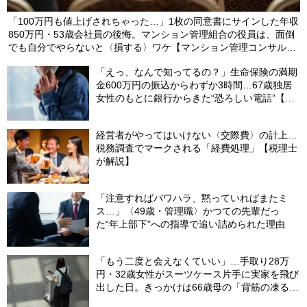
「100万円も値上げされちゃった…」1枚の同意書にサインした年収
850万円・53歳会社員の後悔。マンション管理組合の役員は、面倒
でも自分でやらないと〈損する〉ワケ【マンション管理コンサルタ
ントが警鐘】
「えっ、なんで知ってるの？」生命保険の満期
金600万円の振込からわずか3時間…67歳独居
女性のもとに銀行からきた“恐ろしい電話”【FP
が解説】
経営者がやってはいけない〈交際費〉の計上…
税務調査でマークされる「経費処理」【税理士
が解説】
「注意すればパワハラ、黙っていればまたミ
ス…」〈49歳・管理職〉かつての先輩だっ
た“年上部下”への指導で追い詰められた理由
「もう二度と会えなくていい」…手取り28万
円・32歳女性がスーツケース片手に実家を飛び
出した日。きっかけは66歳母の「背筋の凍る一
言」