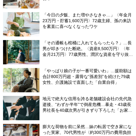
「今日の夕飯、また増やさなきゃ…」〈年金月
23万円・貯蓄1,600万円〉72歳主婦、孫の来訪
を素直に喜べなくなったワケ
「その通帳も棺桶に入れてもらったら？」…長
男が叩きつけた断絶。〈資産8,500万円〉〈年
金月21万円〉77歳男性、潤沢な資産を守り抜い
た“代償”
「やっぱり娘の子が一番可愛いわ」…援助額は
合計800万円超・露骨な“孫差別”を続けた79歳
女性、介護施設で直面した「自業自得」
地元で絶大な信用を誇る老舗建設会社の先代急
逝後、“わずか半年”で倒産危機…暴走・43歳長
男社長を40歳次男が引きずり下ろした「お家騒
動」の真実
膨大な荷物を前に呆然…妹の転居で空き家にな
った実家、70代男性が〈約300万円の費用負担