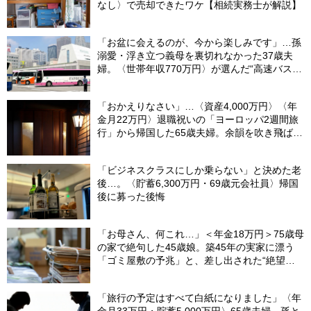
なし〉で売却できたワケ【相続実務士が解説】
「お盆に会えるのが、今から楽しみです」…孫
溺愛・浮き立つ義母を裏切れなかった37歳夫
婦。〈世帯年収770万円〉が選んだ“高速バス帰
省”の悲惨な結末
「おかえりなさい」…〈資産4,000万円〉〈年
金月22万円〉退職祝いの「ヨーロッパ2週間旅
行」から帰国した65歳夫婦。余韻を吹き飛ばし
た“破綻の影”
「ビジネスクラスにしか乗らない」と決めた老
後…。〈貯蓄6,300万円・69歳元会社員〉帰国
後に募った後悔
「お母さん、何これ…」＜年金18万円＞75歳母
の家で絶句した45歳娘。築45年の実家に漂う
「ゴミ屋敷の予兆」と、差し出された“絶望の
メモ”
「旅行の予定はすべて白紙になりました」〈年