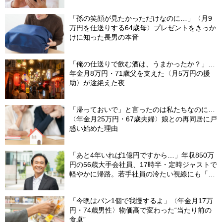
「孫の笑顔が見たかっただけなのに…」〈月9
万円を仕送りする64歳母〉プレゼントをきっか
けに知った長男の本音
「俺の仕送りで飲む酒は、うまかったか？」…
年金月8万円・71歳父を支えた〈月5万円の援
助〉が途絶えた夜
「帰っておいで」と言ったのは私たちなのに…
〈年金月25万円・67歳夫婦〉娘との再同居に戸
惑い始めた理由
「あと4年いれば1億円ですから…」年収850万
円の56歳大手会社員、17時半・定時ジャストで
軽やかに帰路。若手社員の冷たい視線にも「だ
からなに？」の理由【CFPの助言】
「今晩はパン1個で我慢するよ」〈年金月17万
円・74歳男性〉物価高で変わった“当たり前の
食卓”