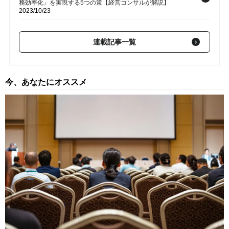
務効率化」を実現する5つの策【経営コンサルが解説】
2023/10/23
【第69回】 「3年以内に3人に1人」なぜ高い？新入社員の“離職
率”…さっさと辞めてしまう根本原因とは【経営コンサルが解
連載記事一覧
説】
2023/10/22
【第68回】 「建設業界」は離職率が高いが…「賃金アップ」以
今、あなたにオススメ
外で長く働く人材を確保する、3つの解決策【経営コンサルが解
説】
2023/10/08
【第67回】 おでんを吐かれたり、冷蔵庫に入られたり…従業員
による「SNS炎上」は対岸の火事ではない！未然に防ぐためにす
べき、たった1つのこと【経営コンサルが解説】
2023/09/29