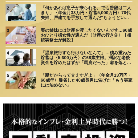
「何かあれば息子が来られる。でも普段は二人
2
きり」〈年金月33万円・貯蓄5,000万円〉70代
夫婦、戸建てを手放して選んだ“ちょうどいい
距離”
実の姉妹には財産を渡したくないんです…60歳
3
おひとり様女性が選んだ〈財産の行き先〉【相
続実務士が解説】
「温泉旅行すら行けないなんて」…積み重ねた
4
貯蓄は〈5,600万円〉の68歳主婦。潤沢な老後
資金を貯めたはずが「馬鹿だった」肩を落とす
理由
「親だからって甘えすぎよ」〈年金月13万円・
5
68歳母〉帰省した40歳長男に告げた「もう実家
には泊めない」