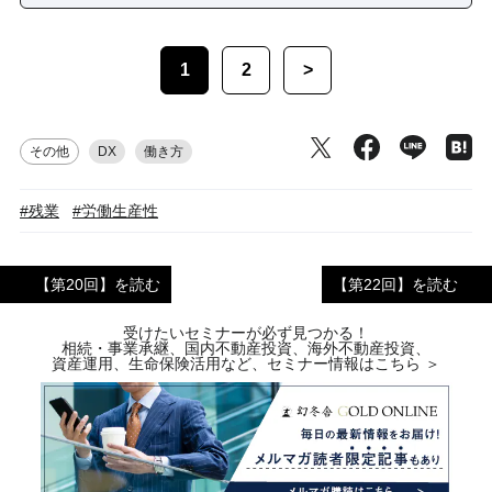
1
2
>
その他
DX
働き方
#残業
#労働生産性
【第20回】を読む
【第22回】を読む
受けたいセミナーが必ず見つかる！
相続・事業承継、国内不動産投資、海外不動産投資、
資産運用、生命保険活用など、セミナー情報はこちら ＞