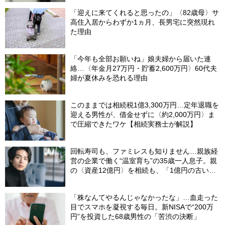
「迎えに来てくれると思ったの」〈82歳母〉サ
高住入居からわずか1ヵ月、長男宅に突然現れ
た理由
「今年も全部お願いね」娘夫婦から届いた連
絡…〈年金月27万円・貯蓄2,600万円〉60代夫
婦が夏休みを恐れる理由
このままでは相続税1億3,300万円…定年退職を
迎える男性が、借金せずに〈約2,000万円〉ま
で圧縮できたワケ【相続実務士が解説】
回転寿司も、ファミレスも知りません…親族経
営の企業で働く“温室育ち”の35歳一人息子。親
の〈資産12億円〉を相続も、「1億円の古いビ
ル」しか残らなかったワケ【FPが解説】
「株なんてやるんじゃなかったな」…血走った
目でスマホを凝視する毎日。新NISAで“200万
円”を投資した68歳男性の「苦渋の決断」