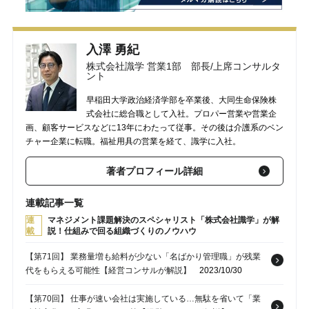
入澤 勇紀
株式会社識学 営業1部 部長/上席コンサルタ
ント
早稲田大学政治経済学部を卒業後、大同生命保険株
式会社に総合職として入社。プロパー営業や営業企
画、顧客サービスなどに13年にわたって従事。その後は介護系のベン
チャー企業に転職。福祉用具の営業を経て、識学に入社。
著者プロフィール詳細
連載記事一覧
連
マネジメント課題解決のスペシャリスト「株式会社識学」が解
載
説！仕組みで回る組織づくりのノウハウ
【第71回】 業務量増も給料が少ない「名ばかり管理職」が残業
代をもらえる可能性【経営コンサルが解説】
2023/10/30
【第70回】 仕事が速い会社は実施している…無駄を省いて「業