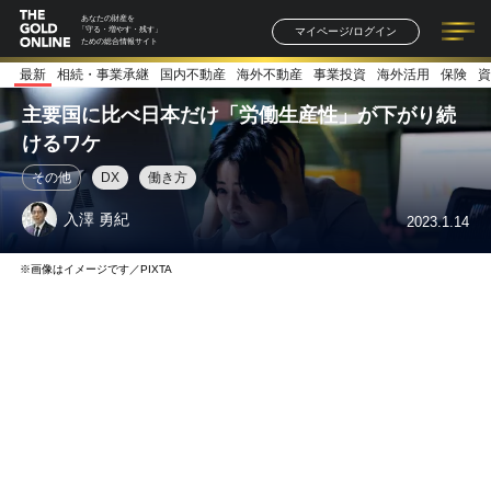
あなたの財産を
マイページ/ログイン
「守る・増やす・残す」
ための総合情報サイト
最新
相続・事業承継
国内不動産
海外不動産
事業投資
海外活用
保険
資
記事一覧
連載一覧
著者一覧
書籍一覧
セミナー情報
お知らせ
主要国に比べ日本だけ「労働生産性」が下がり続
けるワケ
その他
DX
働き方
入澤 勇紀
2023.1.14
※画像はイメージです／PIXTA