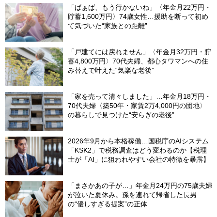
「ばぁば、もう行かないね」〈年金月22万円・
貯蓄1,600万円〉74歳女性…援助を断って初め
て気づいた“家族との距離”
「戸建てには戻れません」〈年金月32万円・貯
蓄4,800万円〉70代夫婦、都心タワマンへの住
み替えで叶えた“気楽な老後”
「家を売って清々しました」…年金月18万円・
70代夫婦〈築50年・家賃2万4,000円の団地〉
の暮らしで見つけた“安らぎの老後”
2026年9月から本格稼働…国税庁のAIシステム
「KSK2」で税務調査はどう変わるのか【税理
士が「AI」に狙われやすい会社の特徴を暴露】
「まさかあの子が…」年金月24万円の75歳夫婦
が泣いた夏休み。孫を連れて帰省した長男
の“優しすぎる提案”の正体