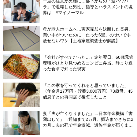
一度の注意が火種に…部下からの「逆パワハ
ラ」で退職した男性、指導とハラスメントの境
界は #マイノーマル
母が老人ホームへ…実家売却を決断した長男。
買い手がついたのに「たった6畳」のせいで手
放せないワケ【土地家屋調査士が解説】
「会社がすべてだった…」定年翌日、60歳元管
理職がひとり見つめるコンビニ弁当。静まり返
った食卓で知った現実
「この家を守ってくれると思っていました」
〈年金月17万円・貯蓄3,000万円〉73歳母、45
歳息子との再同居で後悔したこと
妻「夫が亡くなりました」→日本年金機構「書
類出して」→通知まで2カ月、振込までさらに2
カ月…夫の死で年金激減、遺族年金が届くまで
の「4カ月」で貯金がどんどん減る妻の悲劇
【CFPが解説】