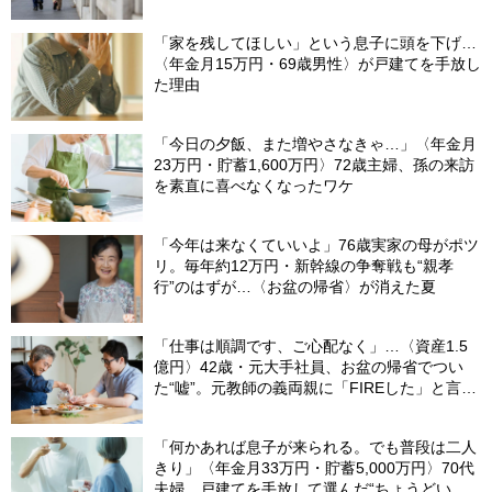
「家を残してほしい」という息子に頭を下げ…
〈年金月15万円・69歳男性〉が戸建てを手放し
た理由
「今日の夕飯、また増やさなきゃ…」〈年金月
23万円・貯蓄1,600万円〉72歳主婦、孫の来訪
を素直に喜べなくなったワケ
「今年は来なくていいよ」76歳実家の母がポツ
リ。毎年約12万円・新幹線の争奪戦も“親孝
行”のはずが…〈お盆の帰省〉が消えた夏
「仕事は順調です、ご心配なく」…〈資産1.5
億円〉42歳・元大手社員、お盆の帰省でつい
た“嘘”。元教師の義両親に「FIREした」と言え
なかったワケ
「何かあれば息子が来られる。でも普段は二人
きり」〈年金月33万円・貯蓄5,000万円〉70代
夫婦、戸建てを手放して選んだ“ちょうどいい