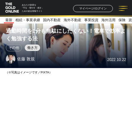
あなたの財産を
マイページ/ログイン
「守る・増やす・残す」
ための総合情報サイト
最新
相続・事業承継
国内不動産
海外不動産
事業投資
海外活用
保険
資
記事一覧
連載一覧
著者一覧
書籍一覧
セミナー情報
お知らせ
通勤時間を1分も無駄にしたくない！電車で効率よ
く勉強する法
その他
働き方
佐藤 敦規
2022.10.22
（※写真はイメージです／PIXTA）