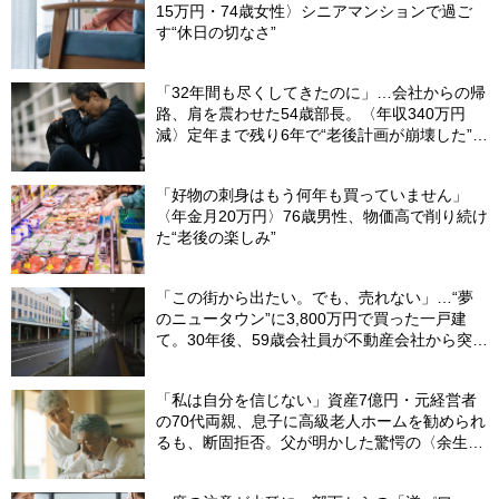
15万円・74歳女性〉シニアマンションで過ご
す“休日の切なさ”
「32年間も尽くしてきたのに」…会社からの帰
路、肩を震わせた54歳部長。〈年収340万円
減〉定年まで残り6年で“老後計画が崩壊した”ワ
ケ
「好物の刺身はもう何年も買っていません」
〈年金月20万円〉76歳男性、物価高で削り続け
た“老後の楽しみ”
「この街から出たい。でも、売れない」…“夢
のニュータウン”に3,800万円で買った一戸建
て。30年後、59歳会社員が不動産会社から突き
つけられた「残酷な現実」
「私は自分を信じない」資産7億円・元経営者
の70代両親、息子に高級老人ホームを勧められ
るも、断固拒否。父が明かした驚愕の〈余生計
画〉【FPが解説】