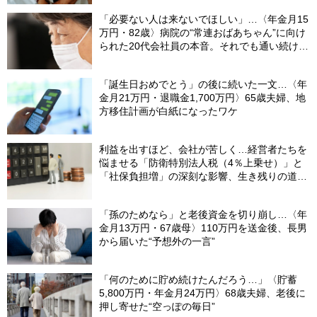
「必要ない人は来ないでほしい」…〈年金月15
万円・82歳〉病院の“常連おばあちゃん”に向け
られた20代会社員の本音。それでも通い続ける
理由
「誕生日おめでとう」の後に続いた一文…〈年
金月21万円・退職金1,700万円〉65歳夫婦、地
方移住計画が白紙になったワケ
利益を出すほど、会社が苦しく…経営者たちを
悩ませる「防衛特別法人税（4％上乗せ）」と
「社保負担増」の深刻な影響、生き残りの道
は？
「孫のためなら」と老後資金を切り崩し…〈年
金月13万円・67歳母〉110万円を送金後、長男
から届いた“予想外の一言”
「何のために貯め続けたんだろう…」〈貯蓄
5,800万円・年金月24万円〉68歳夫婦、老後に
押し寄せた“空っぽの毎日”