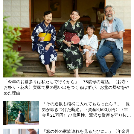
「今年のお墓参りは私たちで行くから」…75歳母の電話。〈お寺・
お祭り・花火〉実家で夏の思い出をつくるはずが、お盆の帰省をや
めた理由
「その通帳も棺桶に入れてもらったら？」…長
男が叩きつけた断絶。〈資産8,500万円〉〈年
金月21万円〉77歳男性、潤沢な資産を守り抜い
た“代償”
「窓の外の家族連れを見るたびに…」〈年金月