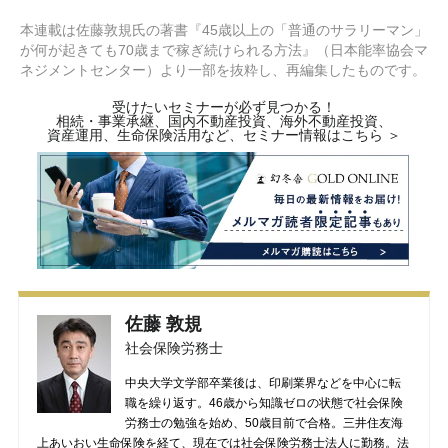
本連載は佐藤敦規氏の著書『45歳以上の「普通のサラリーマン」
が何が起きても70歳まで稼ぎ続けられる方法』（日本能率協会マ
ネジメントセンター）より一部を抜粋し、再編集したものです。
受けたいセミナーが必ず見つかる！
相続・事業承継、国内不動産投資、海外不動産投資、
資産運用、生命保険活用など、セミナー情報はこちら ＞
佐藤 敦規
社会保険労務士
中央大学文学部卒業後は、印刷業界などを中心に転
職を繰り返す。46歳から知識ゼロの状態で社会保険
労務士の勉強を始め、50歳目前で合格。三井住友海
上あいおい生命保険を経て、現在では社会保険労務士法人に勤務。法