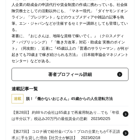
人企業の助成金の申請代行や賃金制度の作成に携わっている。社会保
険労務士としての活動以外にも、「マネー現代」「ダイヤモンドオン
ライン」「プレジデント」などのウェブメディアや雑誌の記事を執
筆。エン・ジャパンなどが主催するセミナー講師としても登壇してい
る。
著書に、『おじさんは、地味な資格で稼いでく。』（クロスメディ
ア・パブリッシング）『「働き方改革」対応・助成金 実務のポイン
ト』（同友館）、近著に『45歳以上の「普通のサラリーマン」が何が
起きても70歳まで稼ぎ続けられる方法』（日本能率協会マネジメント
センター）などがある。
著者プロフィール詳細
連載記事一覧
連載
脱！「働かないおじさん」45歳からの人生逆転方法
【第28回】 約88％の会社は65歳まで再雇用制あり…でも「年収
は半分以下」税込み20万円の最低賃金の悲劇
2023/02/25
【第27回】 コロナ禍で給付金バブル！プロの士業たちが｢不正請
求｣に手を貸した理由【社労士が解説】
2023/02/18