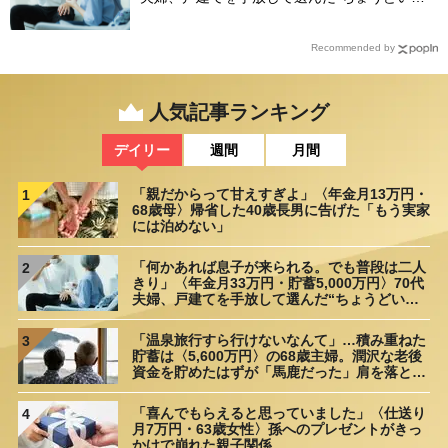
距離”
Recommended by
人気記事ランキング
デイリー
週間
月間
「親だからって甘えすぎよ」〈年金月13万円・
1
68歳母〉帰省した40歳長男に告げた「もう実家
には泊めない」
「何かあれば息子が来られる。でも普段は二人
2
きり」〈年金月33万円・貯蓄5,000万円〉70代
夫婦、戸建てを手放して選んだ“ちょうどいい
距離”
「温泉旅行すら行けないなんて」…積み重ねた
3
貯蓄は〈5,600万円〉の68歳主婦。潤沢な老後
資金を貯めたはずが「馬鹿だった」肩を落とす
理由
「喜んでもらえると思っていました」〈仕送り
4
月7万円・63歳女性〉孫へのプレゼントがきっ
かけで崩れた親子関係