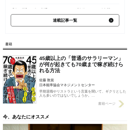
【第26回】 45歳の普通のサラリーマンが「資格をとって独立開
業する」方法
2023/02/11
連載記事一覧
【第24回】 1社3万円の顧問料…最初は顧問契約ではなく「単発
の仕事」を勧める理由【社労士が解説】
2023/02/04
書籍
【第23回】 社労士が語る「ハローワークで働いていた人」と知
り合いになるべきワケ…どこで知り合えるのか？
2023/01/28
45歳以上の「普通のサラリーマン」
が何が起きても70歳まで稼ぎ続けら
れる方法
佐藤 敦規
日本能率協会マネジメントセンター
早期退職やリストラという言葉を聞いて、ギクリとした
人も多いのではないでしょうか。…
書籍ページ
今、あなたにオススメ