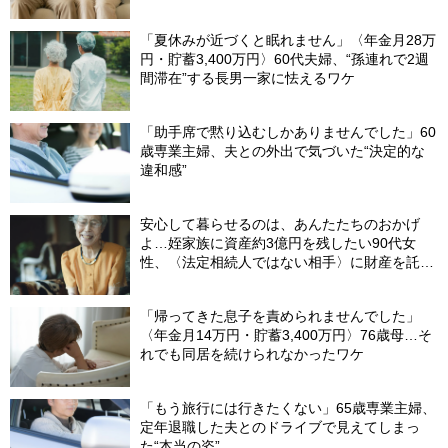
「夏休みが近づくと眠れません」〈年金月28万
円・貯蓄3,400万円〉60代夫婦、“孫連れで2週
間滞在”する長男一家に怯えるワケ
「助手席で黙り込むしかありませんでした」60
歳専業主婦、夫との外出で気づいた“決定的な
違和感”
安心して暮らせるのは、あんたたちのおかげ
よ…姪家族に資産約3億円を残したい90代女
性、〈法定相続人ではない相手〉に財産を託せ
たワケ【相続実務士が解説】
「帰ってきた息子を責められませんでした」
〈年金月14万円・貯蓄3,400万円〉76歳母…そ
れでも同居を続けられなかったワケ
「もう旅行には行きたくない」65歳専業主婦、
定年退職した夫とのドライブで見えてしまっ
た“本当の姿”