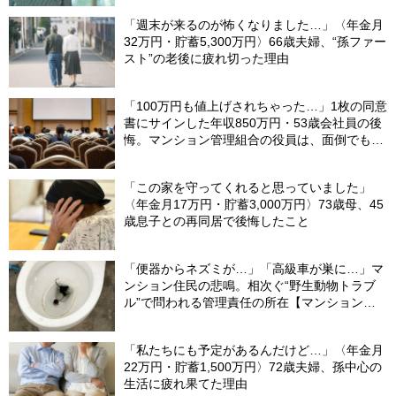
「週末が来るのが怖くなりました…」〈年金月
32万円・貯蓄5,300万円〉66歳夫婦、“孫ファー
スト”の老後に疲れ切った理由
「100万円も値上げされちゃった…」1枚の同意
書にサインした年収850万円・53歳会社員の後
悔。マンション管理組合の役員は、面倒でも自
分でやらないと〈損する〉ワケ【マンション管
理コンサルタントが警鐘】
「この家を守ってくれると思っていました」
〈年金月17万円・貯蓄3,000万円〉73歳母、45
歳息子との再同居で後悔したこと
「便器からネズミが…」「高級車が巣に…」マ
ンション住民の悲鳴。相次ぐ“野生動物トラブ
ル”で問われる管理責任の所在【マンション管
理士が警鐘】
「私たちにも予定があるんだけど…」〈年金月
22万円・貯蓄1,500万円〉72歳夫婦、孫中心の
生活に疲れ果てた理由