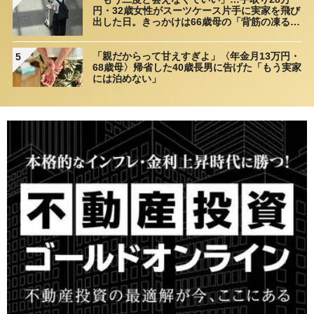
円・32歳女性がスーツケース片手に実家を飛び
出した日。きっかけは66歳母の「背筋の凍る一
言」
「親だからって甘えすぎよ」〈年金月13万円・
5
68歳母〉帰省した40歳長男に告げた「もう実家
には泊めない」