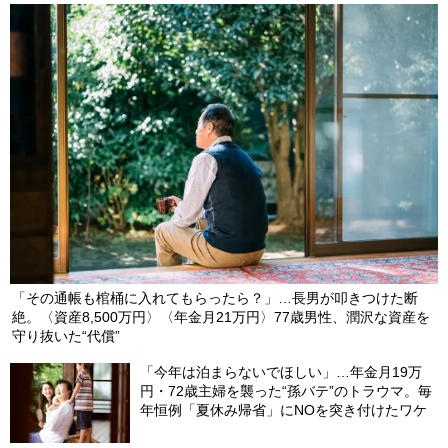
「その通帳も棺桶に入れてもらったら？」…長男が叩きつけた断
絶。〈資産8,500万円〉〈年金月21万円〉77歳男性、潤沢な資産を
守り抜いた“代償”
「今年は泊まらないでほしい」…年金月19万
円・72歳主婦を襲った“孫バテ”のトラウマ。毎
年恒例「夏休み帰省」にNOを突き付けたワケ