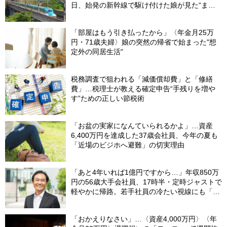
日、始発の新幹線で駆け付けた娘が見た“まさ
かの光景”
「部屋はもう引き払ったから」〈年金月25万
円・71歳夫婦〉娘の突然の帰省で始まった"想
定外の同居生活"
税務調査で狙われる「減価償却費」と「修繕
費」…税理士が教える確定申告“手残りを増や
す”ための正しい節税術
「お盆の実家になんていられるかよ」…資産
6,400万円を達成した37歳会社員、今年の夏も
「近場のビジホへ避難」の切実理由
「あと4年いれば1億円ですから…」年収850万
円の56歳大手会社員、17時半・定時ジャストで
軽やかに帰路。若手社員の冷たい視線にも「だ
からなに？」の理由【CFPの助言】
「おかえりなさい」…〈資産4,000万円〉〈年