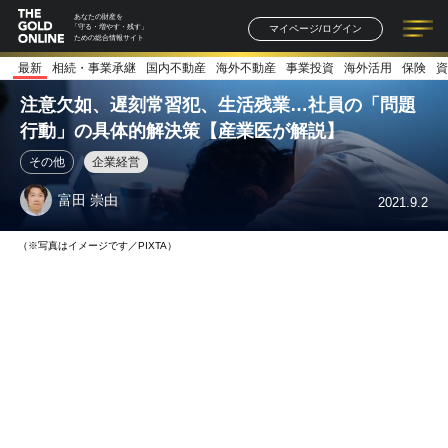
あなたの財産を
マイページ/ログイン
「守る・増やす・残す」
ための総合情報サイト
最新
相続・事業承継
国内不動産
海外不動産
事業投資
海外活用
保険
資
記事一覧
連載一覧
著者一覧
書籍一覧
セミナー情報
お知らせ
注意欠如、遅刻常習犯、生活残業…社員の「問題
行動」の具体的解決策【産業医が解説】
その他
企業経営
富田 崇由
2021.9.2
（※写真はイメージです／PIXTA）