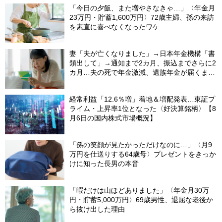
「今日の夕飯、また増やさなきゃ…」〈年金月
23万円・貯蓄1,600万円〉72歳主婦、孫の来訪
を素直に喜べなくなったワケ
妻「夫が亡くなりました」→日本年金機構「書
類出して」→通知まで2カ月、振込までさらに2
カ月…夫の死で年金激減、遺族年金が届くまで
の「4カ月」で貯金がどんどん減る妻の悲劇
【CFPが解説】
経常利益「12.6％増」着地＆増配発表…東証プ
ライム・上昇率1位となった〈好決算銘柄〉【8
月6日の国内株式市場概況】
「孫の笑顔が見たかっただけなのに…」〈月9
万円を仕送りする64歳母〉プレゼントをきっか
けに知った長男の本音
「暇だけは山ほどありました」〈年金月30万
円・貯蓄5,000万円〉69歳男性、退屈な老後か
ら抜け出した理由