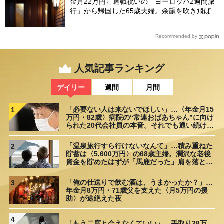
金月22万円〉退職祝いの「ヨーロッパ2週間旅
行」から帰国した65歳夫婦。余韻を吹き飛ばし
た“破綻の影”
Recommended by
人気記事ランキング
デイリー
週間
月間
「必要ない人は来ないでほしい」…〈年金月15
1
万円・82歳〉病院の“常連おばあちゃん”に向け
られた20代会社員の本音。それでも通い続ける
理由
「温泉旅行すら行けないなんて」…積み重ねた
2
貯蓄は〈5,600万円〉の68歳主婦。潤沢な老後
資金を貯めたはずが「馬鹿だった」肩を落とす
理由
「俺の仕送りで飲む酒は、うまかったか？」…
3
年金月8万円・71歳父を支えた〈月5万円の援
助〉が途絶えた夜
4
「もう二度と会えなくていい」…手取り28万