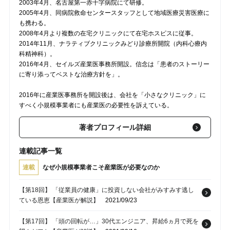
2003年4月、名古屋第一赤十字病院にて研修。
2005年4月、同病院救命センタースタッフとして地域医療災害医療に
も携わる。
2008年4月より複数の在宅クリニックにて在宅ホスピスに従事。
2014年11月、ナラティブクリニックみどり診療所開院（内科心療内
科精神科）。
2016年4月、セイルズ産業医事務所開設。信念は「患者のストーリー
に寄り添ってベストな治療方針を」。
2016年に産業医事務所を開設後は、会社を「小さなクリニック」に
すべく小規模事業者にも産業医の必要性を訴えている。
著者プロフィール詳細
連載記事一覧
連載
なぜ小規模事業者こそ産業医が必要なのか
【第18回】 「従業員の健康」に投資しない会社がみすみす逃し
ている恩恵【産業医が解説】
2021/09/23
【第17回】 「頭の回転が…」30代エンジニア、昇給6ヵ月で死を