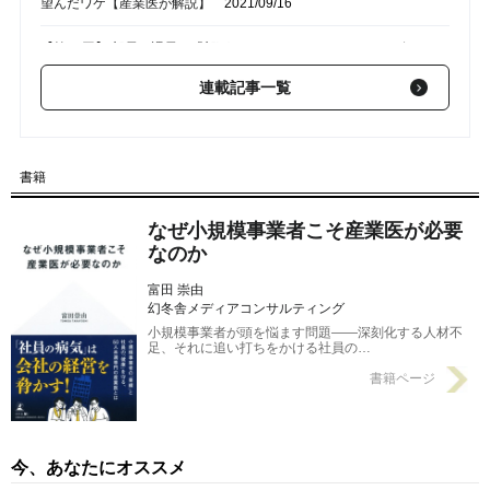
望んだワケ【産業医が解説】
2021/09/16
【第16回】 部長・課長は「部下のメンタルヘルス」のために何
ができるのか
2021/09/09
連載記事一覧
【第14回】 ミスが目立つ、仕事が遅い…実は「ストレスのサイ
ン」かも。社会人のためのメンタルヘルスケア
2021/08/26
書籍
【第13回】 自殺者の約10人に1人は「仕事が原因」…日本の「職
場のストレス」の実態
2021/08/19
なぜ小規模事業者こそ産業医が必要
なのか
富田 崇由
幻冬舎メディアコンサルティング
小規模事業者が頭を悩ます問題――深刻化する人材不
足、それに追い打ちをかける社員の…
書籍ページ
今、あなたにオススメ