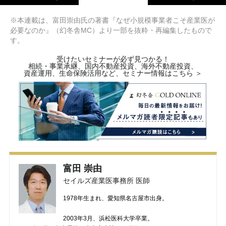
※本連載は、富田崇由氏の著書『なぜ小規模事業者こそ産業医が
必要なのか』（幻冬舎MC）より一部を抜粋・再編集したもので
す。
受けたいセミナーが必ず見つかる！
相続・事業承継、国内不動産投資、海外不動産投資、
資産運用、生命保険活用など、セミナー情報はこちら ＞
富田 崇由
セイルズ産業医事務所 医師
1978年生まれ、愛知県名古屋市出身。
2003年3月、浜松医科大学卒業。