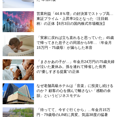
営業利益「44.8％増」の好決算でストップ高…
東証プライム・上昇率1位となった〈注目銘
柄〉の正体【8月3日の国内株式市場概況】
「実家に戻れば立ち直れると思っていた」45歳
で帰ってきた息子との同居から5年…〈年金月
15万円・75歳母〉が漏らした本音
「まさかあの子が…」年金月24万円の75歳夫婦
が泣いた夏休み。孫を連れて帰省した長男
の“優しすぎる提案”の正体
なぜ老舗高級ホテルは「音楽」に投資し続ける
のか？ 顧客の心を掴んで離さない「感動の余
韻」というビジネスモデル
「待ってて、今すぐ行くから」…年金月15万
円・79歳母のLINEに異変。気温38度の猛暑