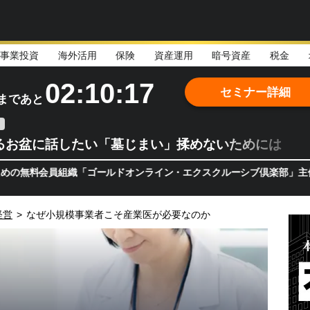
事業投資
海外活用
保険
資産運用
暗号資産
税金
02:10:16
セミナー詳細
まであと
るお盆に話したい「墓じまい」揉めないためには
会員組織「ゴールドオンライン・エクスクルーシブ倶楽部」主催セミナー
経営
>
なぜ小規模事業者こそ産業医が必要なのか