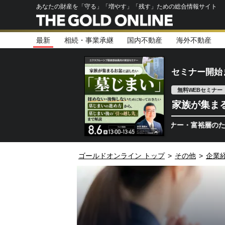
あなたの財産を「守る」「増やす」「残す」ための総合情報サイト
最新
相続・事業承継
国内不動産
海外不動産
セミナー開始
無料WEBセミナー
家族が集ま
資産1億円以上の企業オーナー・富裕層のための無料
ゴールドオンライン トップ
>
その他
>
企業