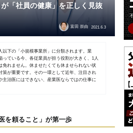
うが「社員の健康」を正しく見抜
富田 崇由
2021.6.3
0人以下の「小規模事業所」に分類されます。業
陥っている今、各従業員が担う役割が大きく、1人
は免れません。休ませたくても休ませられない状
対策が重要です。その一環として近年、注目され
や主治医にはできない、産業医ならではの仕事に
医を頼ること」が第一歩