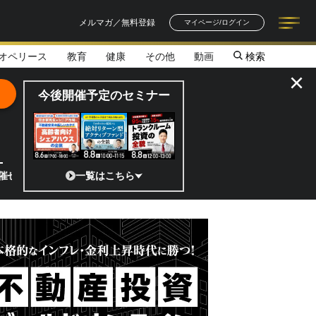
メルマガ／無料登録
マイページ/ログイン
オペリース
教育
健康
その他
動画
検索
記事一覧
連載一覧
著者一覧
書籍一覧
セミナー情報
お知らせ
×
今後開催予定のセミナー
／なぜ、墓じまいをするのか／墓じまいで起きやすい親族トラブルとは
一覧はこちら