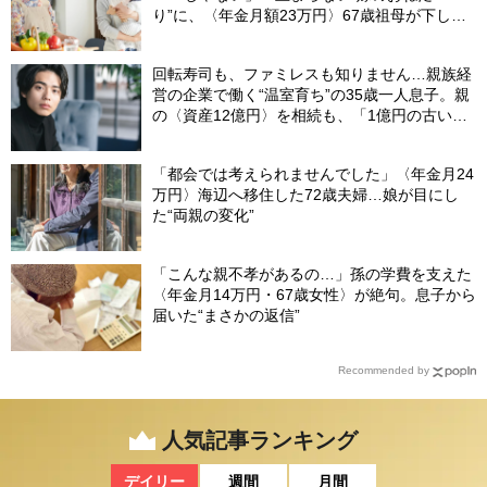
り”に、〈年金月額23万円〉67歳祖母が下した
「静かな決断」
回転寿司も、ファミレスも知りません…親族経
営の企業で働く“温室育ち”の35歳一人息子。親
の〈資産12億円〉を相続も、「1億円の古いビ
ル」しか残らなかったワケ【FPが解説】
「都会では考えられませんでした」〈年金月24
万円〉海辺へ移住した72歳夫婦…娘が目にし
た“両親の変化”
「こんな親不孝があるの…」孫の学費を支えた
〈年金月14万円・67歳女性〉が絶句。息子から
届いた“まさかの返信”
Recommended by
人気記事ランキング
デイリー
週間
月間