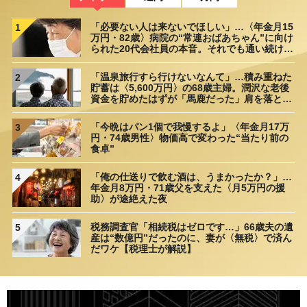
「必要ない人は来ないでほしい」…〈年金月15
1
万円・82歳〉病院の“常連おばあちゃん”に向け
られた20代会社員の本音。それでも通い続ける
理由
「温泉旅行すら行けないなんて」…積み重ねた
2
貯蓄は〈5,600万円〉の68歳主婦。潤沢な老後
資金を貯めたはずが「馬鹿だった」肩を落とす
理由
「今晩はパン1個で我慢するよ」〈年金月17万
3
円・74歳男性〉物価高で変わった“当たり前の
食卓”
「俺の仕送りで飲む酒は、うまかったか？」…
4
年金月8万円・71歳父を支えた〈月5万円の援
助〉が途絶えた夜
税務調査官「相続税はゼロです…」66歳夫の遺
5
産は“数億円”だったのに、妻が〈無税〉で済ん
だワケ【税理士が解説】