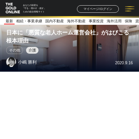
あなたの財産を
マイページ/ログイン
「守る・増やす・残す」
ための総合情報サイト
最新
相続・事業承継
国内不動産
海外不動産
事業投資
海外活用
保険
資
記事一覧
連載一覧
著者一覧
書籍一覧
セミナー情報
お知らせ
日本に「悪質な老人ホーム運営会社」がはびこる
根本理由
その他
介護
小嶋 勝利
2020.9.16