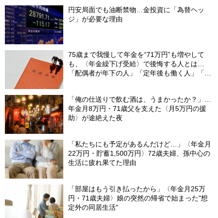
円安局面でも油断禁物…金投資に「為替ヘッ
ジ」が必要な理由
75歳まで我慢して年金を“71万円”も増やして
も、〈年金繰下げ受給〉で後悔する人とは…
「配偶者が年下の人」「定年後も働く人」「特
別な年金を受け取れる人」【CFPが解説】
「俺の仕送りで飲む酒は、うまかったか？」…
年金月8万円・71歳父を支えた〈月5万円の援
助〉が途絶えた夜
「私たちにも予定があるんだけど…」〈年金月
22万円・貯蓄1,500万円〉72歳夫婦、孫中心の
生活に疲れ果てた理由
「部屋はもう引き払ったから」〈年金月25万
円・71歳夫婦〉娘の突然の帰省で始まった"想
定外の同居生活"