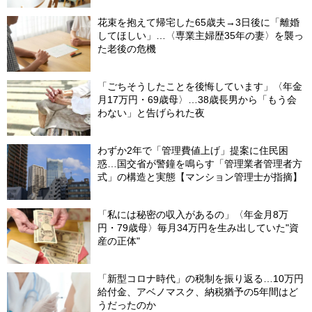
花束を抱えて帰宅した65歳夫→3日後に「離婚
してほしい」…〈専業主婦歴35年の妻〉を襲っ
た老後の危機
「ごちそうしたことを後悔しています」〈年金
月17万円・69歳母〉…38歳長男から「もう会
わない」と告げられた夜
わずか2年で「管理費値上げ」提案に住民困
惑…国交省が警鐘を鳴らす「管理業者管理者方
式」の構造と実態【マンション管理士が指摘】
「私には秘密の収入があるの」〈年金月8万
円・79歳母〉毎月34万円を生み出していた"資
産の正体"
「新型コロナ時代」の税制を振り返る…10万円
給付金、アベノマスク、納税猶予の5年間はど
うだったのか