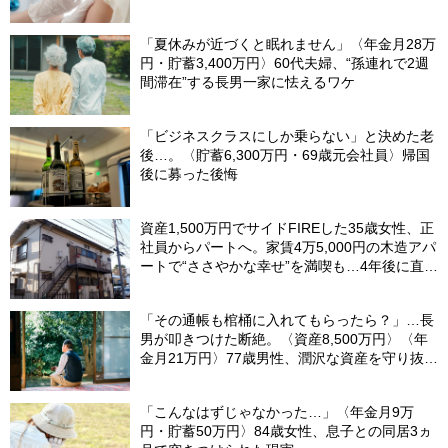
「夏休みが近づくと眠れません」〈年金月28万
円・貯蓄3,400万円〉60代夫婦、“孫連れで2週
間滞在”する長男一家に怯えるワケ
「ビジネスクラスにしか乗らない」と決めた老
後…。〈貯蓄6,300万円・69歳元会社員〉帰国
後に募った後悔
資産1,500万円でサイドFIREした35歳女性、正
社員からパートへ。家賃4万5,000円の木造アパ
ートで“ささやかな幸せ”を満喫も…4年後に直面
した「究極の2択」
「その通帳も棺桶に入れてもらったら？」…長
男が叩きつけた断絶。〈資産8,500万円〉〈年
金月21万円〉77歳男性、潤沢な資産を守り抜い
た“代償”
「こんなはずじゃなかった…」〈年金月9万
円・貯蓄50万円〉84歳女性、息子との同居3ヵ