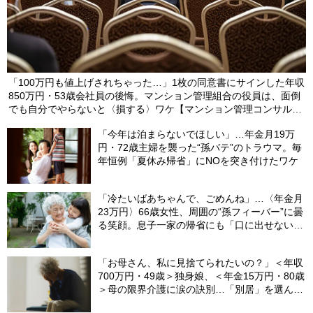
「100万円も値上げされちゃった…」1枚の同意書にサインした年収
850万円・53歳会社員の後悔。マンション管理組合の役員は、面倒
でも自分でやらないと〈損する〉ワケ【マンション管理コンサルタ
ントが警鐘】
「今年は泊まらないでほしい」…年金月19万
円・72歳主婦を襲った“孫バテ”のトラウマ。毎
年恒例「夏休み帰省」にNOを突き付けたワケ
「冷たいばあちゃんで、ごめんね」…〈年金月
23万円〉66歳女性、周囲の“孫フィーバー”に曇
る笑顔。息子一家の帰省にも「口に出せない本
音」
「お母さん、私に見捨てられたいの？」＜年収
700万円・49歳＞独身娘、＜年金15万円・80歳
＞母の限界介護に涙の訣別…「別居」を選んだ
娘を襲った“罪悪感”の正体