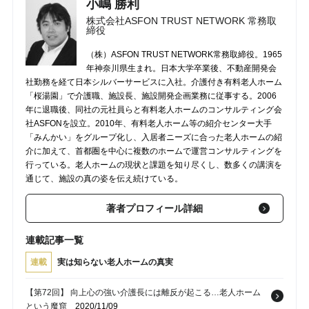
小嶋 勝利
株式会社ASFON TRUST NETWORK 常務取
締役
（株）ASFON TRUST NETWORK常務取締役。1965
年神奈川県生まれ。日本大学卒業後、不動産開発会
社勤務を経て日本シルバーサービスに入社。介護付き有料老人ホーム
「桜湯園」で介護職、施設長、施設開発企画業務に従事する。2006
年に退職後、同社の元社員らと有料老人ホームのコンサルティング会
社ASFONを設立。2010年、有料老人ホーム等の紹介センター大手
「みんかい」をグループ化し、入居者ニーズに合った老人ホームの紹
介に加えて、首都圏を中心に複数のホームで運営コンサルティングを
行っている。老人ホームの現状と課題を知り尽くし、数多くの講演を
通じて、施設の真の姿を伝え続けている。
著者プロフィール詳細
連載記事一覧
連載
実は知らない老人ホームの真実
【第72回】 向上心の強い介護長には離反が起こる…老人ホーム
という魔窟
2020/11/09