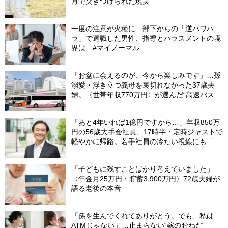
月で突きつけられた現実
一度の注意が火種に…部下からの「逆パワハ
ラ」で退職した男性、指導とハラスメントの境
界は #マイノーマル
「お盆に会えるのが、今から楽しみです」…孫
溺愛・浮き立つ義母を裏切れなかった37歳夫
婦。〈世帯年収770万円〉が選んだ“高速バス帰
省”の悲惨な結末
「あと4年いれば1億円ですから…」年収850万
円の56歳大手会社員、17時半・定時ジャストで
軽やかに帰路。若手社員の冷たい視線にも「だ
からなに？」の理由【CFPの助言】
「子どもに残すことばかり考えていました」
〈年金月25万円・貯蓄3,900万円〉72歳夫婦が
語る老後の本音
「孫を生んでくれてありがとう。でも、私は
ATMじゃない」…止まらない“嫁のおねだ