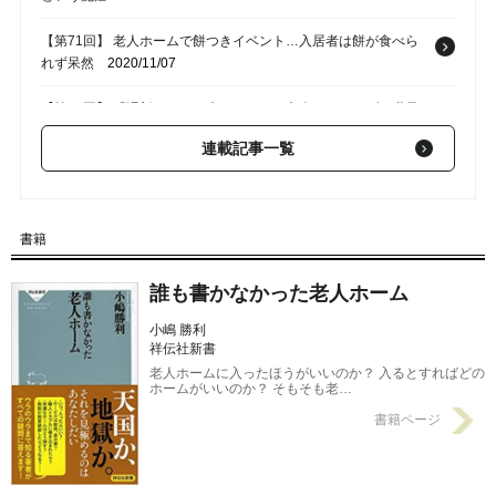
【第71回】 老人ホームで餅つきイベント…入居者は餅が食べら
れず呆然
2020/11/07
【第70回】 「遅刻しないで来れたね」と老人ホームのダメ職員
を褒めた結末
2020/11/05
連載記事一覧
【第69回】 老人ホームで働く介護職員って、全員「負け組」の
現実に唖然
2020/11/03
書籍
【第68回】 老人ホームは動物園…「考えること」を放棄した高
齢者の末路
2020/11/01
誰も書かなかった老人ホーム
小嶋 勝利
祥伝社新書
老人ホームに入ったほうがいいのか？ 入るとすればどの
ホームがいいのか？ そもそも老…
書籍ページ