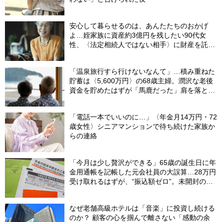
安心して暮らせるのは、あんたたちのおかげ
よ…姪家族に資産約3億円を残したい90代女
性、〈法定相続人ではない相手〉に財産を託せ
たワケ【相続実務士が解説】
「温泉旅行すら行けないなんて」…積み重ねた
貯蓄は〈5,600万円〉の68歳主婦。潤沢な老後
資金を貯めたはずが「馬鹿だった」肩を落とす
理由
「電話一本でいいのに…」〈年金月14万円・72
歳女性〉シニアマンションで待ち続けた家族か
らの連絡
「今月は少し贅沢ができる」65歳の誕生日に年
金用通帳を記帳した元会社員の大誤算…28万円
受け取れるはずが、“振込額ゼロ”。未開封の郵
便物に紛れていた〈緑色の封筒〉の正体【FPが
解説】
なぜ老舗高級ホテルは「音楽」に投資し続ける
のか？ 顧客の心を掴んで離さない「感動の余