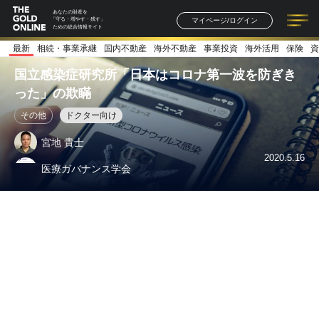
あなたの財産を
マイページ/ログイン
「守る・増やす・残す」
ための総合情報サイト
最新
相続・事業承継
国内不動産
海外不動産
事業投資
海外活用
保険
資
記事一覧
連載一覧
著者一覧
書籍一覧
セミナー情報
お知らせ
国立感染症研究所「日本はコロナ第一波を防ぎき
った」の欺瞞
その他
ドクター向け
宮地 貴士
2020.5.16
医療ガバナンス学会