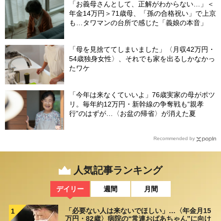
「お義母さんとして、正解がわからない…」＜
年金14万円＞71歳母、「孫の合格祝い」で上京
も…タワマンの台所で感じた「義娘の本音」
「母を見捨ててしまいました」〈月収42万円・
54歳独身女性〉、それでも家を出るしかなかっ
たワケ
「今年は来なくていいよ」76歳実家の母がポツ
リ。毎年約12万円・新幹線の争奪戦も“親孝
行”のはずが…〈お盆の帰省〉が消えた夏
Recommended by
人気記事ランキング
デイリー
週間
月間
「必要ない人は来ないでほしい」…〈年金月15
1
万円・82歳〉病院の“常連おばあちゃん”に向け