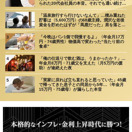
られた20代会社員の本音。それでも通い続ける
理由
「温泉旅行すら行けないなんて」…積み重ねた
2
貯蓄は〈5,600万円〉の68歳主婦。潤沢な老後
資金を貯めたはずが「馬鹿だった」肩を落とす
理由
「今晩はパン1個で我慢するよ」〈年金月17万
3
円・74歳男性〉物価高で変わった“当たり前の
食卓”
「俺の仕送りで飲む酒は、うまかったか？」…
4
年金月8万円・71歳父を支えた〈月5万円の援
助〉が途絶えた夜
「実家に戻れば立ち直れると思っていた」45歳
5
で帰ってきた息子との同居から5年…〈年金月
15万円・75歳母〉が漏らした本音