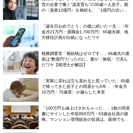
営の企業で働く“温室育ち”の35歳一人息子。親
の〈資産12億円〉を相続も、「1億円の古いビ
ル」しか残らなかったワケ【FPが解説】
「誕生日おめでとう」の後に続いた一文…〈年
金月21万円・退職金1,700万円〉65歳夫婦、地
方移住計画が白紙になったワケ
税務調査官「相続税はゼロです…」66歳夫の遺
産は“数億円”だったのに、妻が〈無税〉で済ん
だワケ【税理士が解説】
「実家に戻れば立ち直れると思っていた」45歳
で帰ってきた息子との同居から5年…〈年金月
15万円・75歳母〉が漏らした本音
「100万円も値上げされちゃった…」1枚の同意
書にサインした年収850万円・53歳会社員の後
悔。マンション管理組合の役員は、面倒でも自
分でやらないと〈損する〉ワケ【マンション管
理コンサルタントが警鐘】