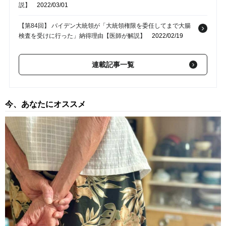
説】
2022/03/01
【第84回】 バイデン大統領が「大統領権限を委任してまで大腸
検査を受けに行った」納得理由【医師が解説】
2022/02/19
【第83回】 アメリカ、都市圏と農村地域にある「絶望的な医療
連載記事一覧
格差」【医師が解説】
2022/02/15
【第82回】 「歯医者さんに行くこと」が「コロナ予防」に繋が
る、これだけの理由【歯科医師が解説】
2022/02/07
今、あなたにオススメ
【第81回】 新型コロナの重症化リスクにも影響…「1日10分の運
動」が健康長寿に繋がる【医師が解説】
2022/02/05