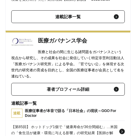
【第83回】 アメリカ、都市圏と農村地域にある「絶望的な医療
連載記事一覧
格差」【医師が解説】
2022/02/15
【第82回】 「歯医者さんに行くこと」が「コロナ予防」に繋が
る、これだけの理由【歯科医師が解説】
2022/02/07
医療ガバナンス学会
【第81回】 新型コロナの重症化リスクにも影響…「1日10分の運
医療と社会の間に生じる諸問題をガバナンスという
動」が健康長寿に繋がる【医師が解説】
2022/02/05
視点から研究し、その成果を社会に発信していく特定非営利活動法人
「医療ガバナンス研究所」による学会。「官でない公」を体現する次
世代の研究者の育成を目的とし、全国の医療従事者が会員として名を
連ねている。
著者プロフィール詳細
連載記事一覧
医療従事者が本音で語る「日本社会」の現状～GGO For
連載
Doctor
【第85回】 ホットドッグ1個で「健康寿命が36分間縮む」…米国
の「食生活が健康・環境に与える影響」の研究結果【医師が解