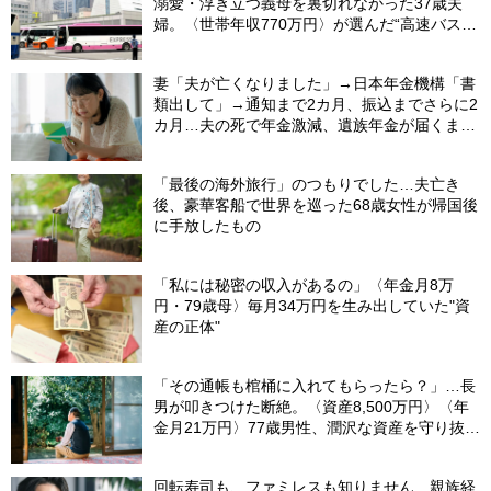
溺愛・浮き立つ義母を裏切れなかった37歳夫
婦。〈世帯年収770万円〉が選んだ“高速バス帰
省”の悲惨な結末
妻「夫が亡くなりました」→日本年金機構「書
類出して」→通知まで2カ月、振込までさらに2
カ月…夫の死で年金激減、遺族年金が届くまで
の「4カ月」で貯金がどんどん減る妻の悲劇
【CFPが解説】
「最後の海外旅行」のつもりでした…夫亡き
後、豪華客船で世界を巡った68歳女性が帰国後
に手放したもの
「私には秘密の収入があるの」〈年金月8万
円・79歳母〉毎月34万円を生み出していた"資
産の正体"
「その通帳も棺桶に入れてもらったら？」…長
男が叩きつけた断絶。〈資産8,500万円〉〈年
金月21万円〉77歳男性、潤沢な資産を守り抜い
た“代償”
回転寿司も、ファミレスも知りません…親族経