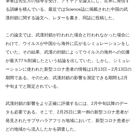
筆者は先生方の指導を受け、アイデアを論文にし、世界に発信す
る訓練を積んでいる。最近ではScience誌に掲載された中国の武
漢封鎖に関する論文へ、レターを書き、同誌に投稿した。
この論文では、武漢封鎖が行われた場合と行われなかった場合に
わけて、ウイルスが中国から海外に広がるシミュレーションをし
ていた。その結果、武漢の封鎖によってウイルスの海外への伝播
が最大77％削減したという結論を出していた。しかし、シミュレ
ーションに使われた新型コロナ患者の情報は1月13日～2月13日の
期間である。そのため、武漢封鎖の影響を測定できる期間も2月
中旬までと限定されている。
武漢封鎖の影響をより正確に評価するには、2月中旬以降のデー
タも必要である。そこで、2月25日に第一例の新型コロナ患者が
発見されたサブサハラアフリカ地域において、新型コロナ患者が
どの地域から流入したかを調査した。