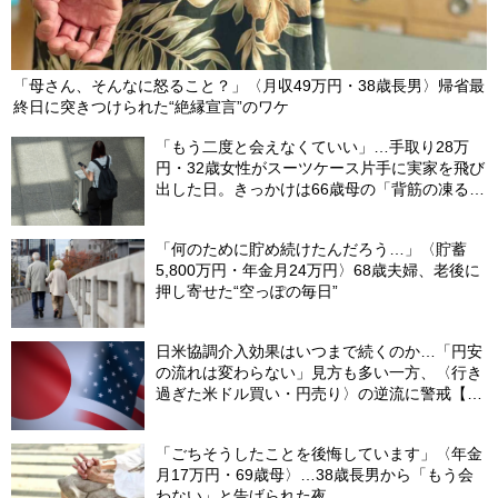
「母さん、そんなに怒ること？」〈月収49万円・38歳長男〉帰省最
終日に突きつけられた“絶縁宣言”のワケ
「もう二度と会えなくていい」…手取り28万
円・32歳女性がスーツケース片手に実家を飛び
出した日。きっかけは66歳母の「背筋の凍る一
言」
「何のために貯め続けたんだろう…」〈貯蓄
5,800万円・年金月24万円〉68歳夫婦、老後に
押し寄せた“空っぽの毎日”
日米協調介入効果はいつまで続くのか…「円安
の流れは変わらない」見方も多い一方、〈行き
過ぎた米ドル買い・円売り〉の逆流に警戒【8
月の米ドル／円予想レンジ「150～160円」の
根拠】
「ごちそうしたことを後悔しています」〈年金
月17万円・69歳母〉…38歳長男から「もう会
わない」と告げられた夜