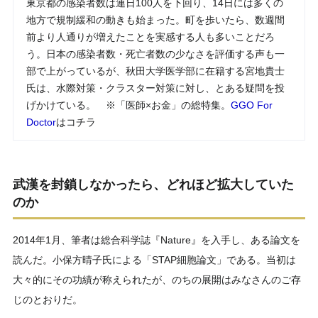
東京都の感染者数は連日100人を下回り、14日には多くの
地方で規制緩和の動きも始まった。町を歩いたら、数週間
前より人通りが増えたことを実感する人も多いことだろ
う。日本の感染者数・死亡者数の少なさを評価する声も一
部で上がっているが、秋田大学医学部に在籍する宮地貴士
氏は、水際対策・クラスター対策に対し、とある疑問を投
げかけている。 ※「医師×お金」の総特集。
GGO For
Doctor
はコチラ
武漢を封鎖しなかったら、どれほど拡大していた
のか
2014年1月、筆者は総合科学誌『Nature』を入手し、ある論文を
読んだ。小保方晴子氏による「STAP細胞論文」である。当初は
大々的にその功績が称えられたが、のちの展開はみなさんのご存
じのとおりだ。