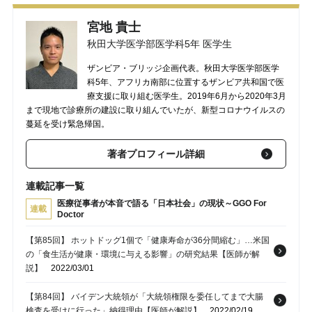
宮地 貴士
秋田大学医学部医学科5年 医学生
ザンビア・ブリッジ企画代表。秋田大学医学部医学
科5年、アフリカ南部に位置するザンビア共和国で医
療支援に取り組む医学生。2019年6月から2020年3月
まで現地で診療所の建設に取り組んでいたが、新型コロナウイルスの
蔓延を受け緊急帰国。
著者プロフィール詳細
連載記事一覧
医療従事者が本音で語る「日本社会」の現状～GGO For
連載
Doctor
【第85回】 ホットドッグ1個で「健康寿命が36分間縮む」…米国
の「食生活が健康・環境に与える影響」の研究結果【医師が解
説】
2022/03/01
【第84回】 バイデン大統領が「大統領権限を委任してまで大腸
検査を受けに行った」納得理由【医師が解説】
2022/02/19