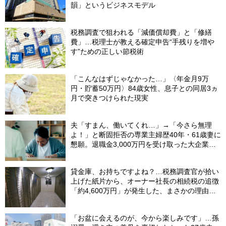
韻」というビジネスモデル
税務調査で狙われる「減価償却費」と「修繕
費」…税理士が教える確定申告“手残りを増や
す”ための正しい節税術
「こんなはずじゃなかった…」〈年金月9万
円・貯蓄50万円〉84歳女性、息子との同居3ヵ
月で突きつけられた現実
夫「すまん、働いてくれ…」→「今さら無理
よ！」と断固拒否の専業主婦歴40年・61歳妻に
懇願。退職金3,000万円を受け取った大企業元
本部長の69歳夫が、妻に頭を下げた理由【FP
が解説】
貸金庫、お持ちですよね？…税務調査官が拾い
上げた紙片から、オーナー社長の相続税の追徴
「約4,600万円」が発生した、まさかの理由
【税理士が解説】
「お盆に会えるのが、今から楽しみです」…孫